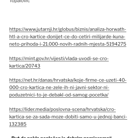
Topalović“
https://www.jutarnji.hr/globus/biznis/analiza-horwath-
htl-a-cro-kartice-donijet-ce-do-cetiri-milijarde-kuna-
neto-prihoda-i-21.000-novih-radnih-mjesta-5194275
https://mint.gov.hr/vijesti/vlada-uvodi-se-cro-
kartica/20743
https://net.hr/danas/hrvatska/koje-firme-ce-uzeti-40-
000-cro-kartica-ne-zele-ih-ni-javni-sektor-ni-
poduzetnici-to-je-debakl-od-samog-pocetka/
https://lider.media/poslovna-scena/hrvatska/cro-
kartica-se-za-sada-moze-dobiti-samo-u-jednoj-banci-
132385