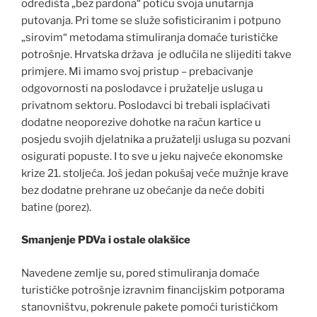
odredišta „bez pardona“ potiču svoja unutarnja
putovanja. Pri tome se služe sofisticiranim i potpuno
„sirovim“ metodama stimuliranja domaće turističke
potrošnje. Hrvatska država je odlučila ne slijediti takve
primjere. Mi imamo svoj pristup – prebacivanje
odgovornosti na poslodavce i pružatelje usluga u
privatnom sektoru. Poslodavci bi trebali isplaćivati
dodatne neoporezive dohotke na račun kartice u
posjedu svojih djelatnika a pružatelji usluga su pozvani
osigurati popuste. I to sve u jeku najveće ekonomske
krize 21. stoljeća. Još jedan pokušaj veće mužnje krave
bez dodatne prehrane uz obećanje da neće dobiti
batine (porez).
Smanjenje PDVa i ostale olakšice
Navedene zemlje su, pored stimuliranja domaće
turističke potrošnje izravnim financijskim potporama
stanovništvu, pokrenule pakete pomoći turističkom