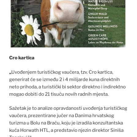
Cro kartica
„
U​vođenjem turističkog vaučera, tzv. Cro kartica,
generirat će se između 2 i 4 milijarde kuna direktnih
neto prihoda, a turistički bi sektor direktno i indirektno
mogao dobiti do 21 tisuću novih radnih mjesta.
Sažetak je to analize opravdanosti uvođenja turističkog
vaučera, prezentirane jučer na Danima hrvatskog
turizma u Bolu na Braču, koju je izradila konzultantska
kuća Horwath HTL, a predstavio njezin direktor Siniša