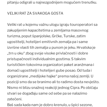
pitanju odigrali u najnezgodnijem mogućem trenutku.
VELIKI RAT ZA SVAKOGA GOSTA
Veliki rat u kojemu važnu ulogu igraju touroperatori sa
zakupljenim kapacitetima u zemljama masovnog
turizma, poput španjolske, Grčke, Turske, zatim
ugostitelji, hotelijeri emitivnih zemalja pa i same
izvršne vlasti tih zemalja u punom je jeku. Hrvatska je
„trn u oku“ zbog svoje visoke privlačnosti i dobre
pristupačnosti individualnim gostima. S takvim
turističkim tokovima organizatori paket aranžmana i
domaći ugostitelji i hotelijeri gube posao. Od tuda i
organizirane „medijske hajke“ prema našoj zemlji. U
poziciji smo da se branimo ali to radimo dosta nevješto.
Nismo ni blizu snažnoj reakciji jednog Cipra. Po običaju
stvari se događaju same od sebe pa se nalazimo
zatečeni.
Baš sada kada nam je dobro krenulo, u špici sezone,