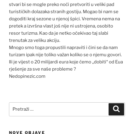
stvari bi se mogle preko noći pretvoriti u veliki pad
turističkih dolazaka stranih gostiju. Mogao bi nam se
dogoditi kraj sezone u njenoj špici. Vremena nema na
pretek a izvršna vlast još nije ni ustrojena, osobito
resor turizma. Kao da je netko očekivao taj slabi
trenutak za veliku akciju.
Mnogo smo toga propustili napraviti i čini se da nam
turizam ipak nije toliko važan koliko se o njemu govori.
Ili je vijest o 20 milijardi eura koje ćemo „dobiti“ od Eua
rješenje za sve naše probleme ?
Nedopinezic.com
Pretraži:
Pretra
NOVE OBJAVE