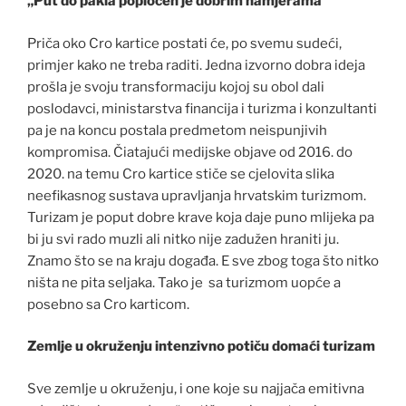
„Put do pakla popločen je dobrim namjerama“
Priča oko Cro kartice postati će, po svemu sudeći,
primjer kako ne treba raditi. Jedna izvorno dobra ideja
prošla je svoju transformaciju kojoj su obol dali
poslodavci, ministarstva financija i turizma i konzultanti
pa je na koncu postala predmetom neispunjivih
kompromisa. Čiatajući medijske objave od 2016. do
2020. na temu Cro kartice stiče se cjelovita slika
neefikasnog sustava upravljanja hrvatskim turizmom.
Turizam je poput dobre krave koja daje puno mlijeka pa
bi ju svi rado muzli ali nitko nije zadužen hraniti ju.
Znamo što se na kraju događa. E sve zbog toga što nitko
ništa ne pita seljaka. Tako je sa turizmom uopće a
posebno sa Cro karticom.
Zemlje u okruženju intenzivno potiču domaći turizam
Sve zemlje u okruženju, i one koje su najjača emitivna