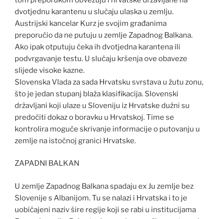
dvotjednu karantenu u slučaju ulaska u zemlju.
Austrijski kancelar Kurz je svojim građanima
preporučio da ne putuju u zemlje Zapadnog Balkana.
Ako ipak otputuju čeka ih dvotjedna karantena ili
podvrgavanje testu. U slučaju kršenja ove obaveze
slijede visoke kazne.
Slovenska Vlada za sada Hrvatsku svrstava u žutu zonu,
što je jedan stupanj blaža klasifikacija. Slovenski
državljani koji ulaze u Sloveniju iz Hrvatske dužni su
predočiti dokaz o boravku u Hrvatskoj. Time se
kontrolira moguće skrivanje informacije o putovanju u
zemlje na istočnoj granici Hrvatske.
ZAPADNI BALKAN
U zemlje Zapadnog Balkana spadaju ex Ju zemlje bez
Slovenije s Albanijom. Tu se nalazi i Hrvatska i to je
uobičajeni naziv šire regije koji se rabi u institucijama