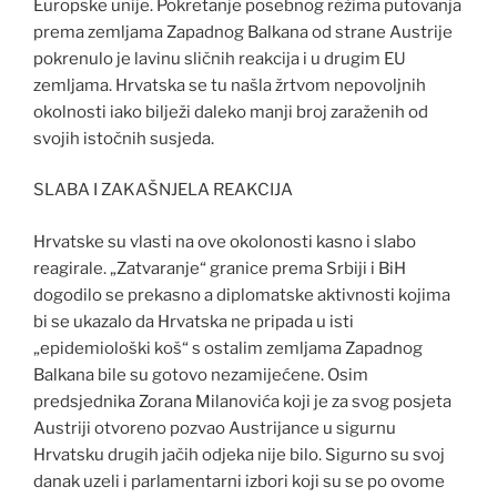
Europske unije. Pokretanje posebnog režima putovanja
prema zemljama Zapadnog Balkana od strane Austrije
pokrenulo je lavinu sličnih reakcija i u drugim EU
zemljama. Hrvatska se tu našla žrtvom nepovoljnih
okolnosti iako bilježi daleko manji broj zaraženih od
svojih istočnih susjeda.
SLABA I ZAKAŠNJELA REAKCIJA
Hrvatske su vlasti na ove okolonosti kasno i slabo
reagirale. „Zatvaranje“ granice prema Srbiji i BiH
dogodilo se prekasno a diplomatske aktivnosti kojima
bi se ukazalo da Hrvatska ne pripada u isti
„epidemiološki koš“ s ostalim zemljama Zapadnog
Balkana bile su gotovo nezamijećene. Osim
predsjednika Zorana Milanovića koji je za svog posjeta
Austriji otvoreno pozvao Austrijance u sigurnu
Hrvatsku drugih jačih odjeka nije bilo. Sigurno su svoj
danak uzeli i parlamentarni izbori koji su se po ovome