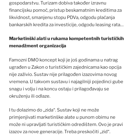
gospodarstvu. Turizam dobiva također izravnu
financijsku pomoć, pristup beskamatnim kreditima za
likvidnost, smanjenu stopu PDVa, odgodu plaćanja
bankarskih kredita za investicije, odgodu leasing rata…
Marketinški alati u rukama kompetentnih turističkih
menadžment organizacija
Famozni DMO koncept koji je još godinama u natrag
ugrađen u Zakon o turističkim zajednicama kao opcija
nije zaživio. Sustav nije prilagođen izazovima novog
vremena. U takvom sustavu i najagilniji pojedinci gube
snagu i volju i na koncu ostaju i prilagođavaju se
okruženju ili odlaze.
I tu dolazimo do „zida“. Sustav koji ne može
primjenjivati marketinške alate u punom obimu ne
može ni upravljati turističkim odredištem. Ovo je pravi
izazov za nove generacije. Treba preskočiti „zid“.