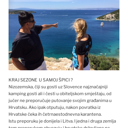
KRAJ SEZONE U SAMOJ ŠPICI ?
Nizozemska, čiji su gosti uz Slovence najznačajniji
kamping gosti ali i česti u obiteljskom smještaju, od
jučer ne preporučuje putovanje svojim građanima u
Hrvatsku. Ako ipak otputuju, nakon povratka iz
Hrvatske čeka ih četrnaestodnevna karantena.
Istu preporuku je donijela i Litva. I jedna i druga zemlja
tom preporukom obvezuju i hrvatske državljane na