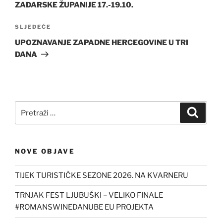
ZADARSKE ŽUPANIJE 17.-19.10.
Sljedeća
SLJEDEĆE
objava
UPOZNAVANJE ZAPADNE HERCEGOVINE U TRI
DANA
Pretraži:
Pretra
NOVE OBJAVE
TIJEK TURISTIČKE SEZONE 2026. NA KVARNERU
TRNJAK FEST LJUBUŠKI – VELIKO FINALE
#ROMANSWINEDANUBE EU PROJEKTA