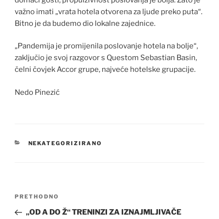
važno imati „vrata hotela otvorena za ljude preko puta“.
Bitno je da budemo dio lokalne zajednice.
„Pandemija je promijenila poslovanje hotela na bolje“,
zaključio je svoj razgovor s Questom Sebastian Basin,
čelni čovjek Accor grupe, najveće hotelske grupacije.
Nedo Pinezić
KATEGORIJE
NEKATEGORIZIRANO
Navigacija
Prethodna
PRETHODNO
objava
objava
„OD A DO Ž“ TRENINZI ZA IZNAJMLJIVAČE