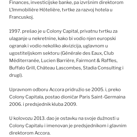
Finances, investicijske banke, pa izvršnim direktorom
L’Immobilière Hôtelière, tvrtke za razvoj hotela u
Francuskoj.
1997. prešao je u Colony Capital, privatnu tvrtku za
ulaganje u nekretnine, kako bi vodio njen europski
ogranak i vodio nekoliko akvizicija, uglavnom u
ugostiteljskom sektoru (Générale des Eaux, Club
Méditerranée, Lucien Barrière, Fairmont & Raffles,
Buffalo Grill, Château Lascombes, Stadia Consulting i
drugi).
Upravnom odboru Accora pridružio se 2005. i, preko
Colony Capitala, postao dioničar Paris Saint-Germaina
2006. i predsjednik kluba 2009.
U kolovozu 2013. dao je ostavku na svoje dužnosti u
Colony Capitalu i imenovan je predsjednikom i glavnim
direktorom Accora.