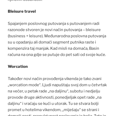
Bleisure travel
Spajanjem poslovnog putovanja s putovanjem radi
razonode stvoren je novi način putovanja – bleisure
(business + leisure). Međunarodna poslovna putovanja
su u opadanju ali domaći segment putnika raste i
kompenzira taj manjak. Kad misli na domaća, Basin
računa na ona gdje se putuje do pet sati od svoje kuće.
Worcation
Također novi način provođenja vikenda je tako zvani
„worcation mode“. Ljudi napuštaju svoj dom u četvrtak
na večer, u petak rade „na daljinu“, subotu i nedjelju
provode druge aktivnosti, ponedjeljak opet rade „na
daljinu“ i vraćaju se kući u utorak. Tu se stvara bolji
promet u hotelima vikendom, „miješaju“ se strani i
domaći gosti, propulzivnost poslovanja je bolja. Zato je