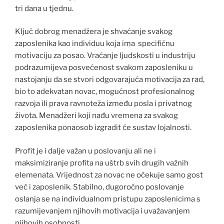
tri dana u tjednu.
Ključ dobrog menadžera je shvaćanje svakog
zaposlenika kao individuu koja ima specifičnu
motivaciju za posao. Vraćanje ljudskosti u industriju
podrazumijeva posvećenost svakom zaposleniku u
nastojanju da se stvori odgovarajuća motivacija za rad,
bio to adekvatan novac, mogućnost profesionalnog
razvoja ili prava ravnoteža između posla i privatnog
života. Menadžeri koji nađu vremena za svakog
zaposlenika ponaosob izgradit će sustav lojalnosti.
Profit je i dalje važan u poslovanju ali ne i
maksimiziranje profita na uštrb svih drugih važnih
elemenata. Vrijednost za novac ne očekuje samo gost
već i zaposlenik. Stabilno, dugoročno poslovanje
oslanja se na individualnom pristupu zaposlenicima s
razumijevanjem njihovih motivacija i uvažavanjem
njihovih osobnosti.