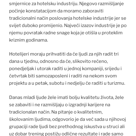
smjernice za hotelsku industriju. Njegovo razmišljanje
počinje konstatacijom da moramo zaboraviti
tradicionalni način poslovanja hotelske industrije jer se
svijet duboko promijenio. Najveći izazov industrije je po
njemu povratak radne snage koja je otišla u proteklim
kriznim godinama.
Hotelijeri moraju prihvatiti da će ljudi za njih radit tri
dana u tjednu, odnosno da će, slikovito rečeno,
ponedjeljak i utorak raditi u jednoj kompaniji, srijedu i
četvrtak biti samozaposleni i raditi na nekom svom
projektu a u petak, subotu i nedjelju će raditi u turizmu.
Danas mladi ljude žele imati bolju kvalitetu života, žele
se zabaviti i ne razmišljaju o izgradnji karijere na
tradicionalan način. Na pitanje o kvalitetnim,
školovanim ljudima, odgovorio je da već sada u njihovoj
grupaciji rade ljudi bez prethodnog iskustva u struci ali
uz dobar trening postižu odlične rezultate i rade samo