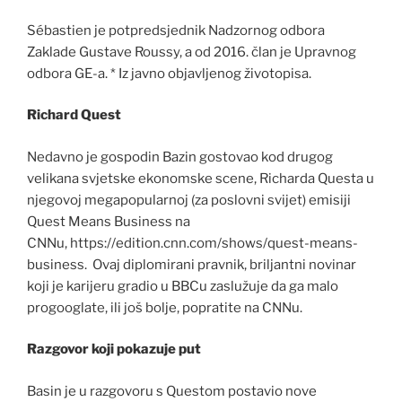
Sébastien je potpredsjednik Nadzornog odbora
Zaklade Gustave Roussy, a od 2016. član je Upravnog
odbora GE-a. * Iz javno objavljenog životopisa.
Richard Quest
Nedavno je gospodin Bazin gostovao kod drugog
velikana svjetske ekonomske scene, Richarda Questa u
njegovoj megapopularnoj (za poslovni svijet) emisiji
Quest Means Business na
CNNu, https://edition.cnn.com/shows/quest-means-
business. Ovaj diplomirani pravnik, briljantni novinar
koji je karijeru gradio u BBCu zaslužuje da ga malo
progooglate, ili još bolje, popratite na CNNu.
Razgovor koji pokazuje put
Basin je u razgovoru s Questom postavio nove