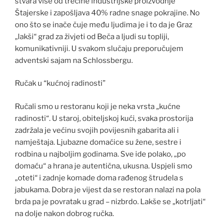
stvara više od trećine industrijske proizvodnje
Štajerske i zapošljava 40% radne snage pokrajine. No
ono što se inače čuje među ljudima je i to da je Graz
„lakši“ grad za živjeti od Beča a ljudi su topliji,
komunikativniji. U svakom slučaju preporučujem
adventski sajam na Schlossbergu.
Ručak u “kućnoj radinosti”
Ručali smo u restoranu koji je neka vrsta „kućne
radinosti“. U staroj, obiteljskoj kući, svaka prostorija
zadržala je većinu svojih povijesnih gabarita ali i
namještaja. Ljubazne domaćice su žene, sestre i
rodbina u najboljim godinama. Sve ide polako, „po
domaću“ a hrana je autentična, ukusna. Uspjeli smo
„oteti“ i zadnje komade doma rađenog štrudela s
jabukama. Dobra je vijest da se restoran nalazi na pola
brda pa je povratak u grad – nizbrdo. Lakše se „kotrljati“
na dolje nakon dobrog ručka.