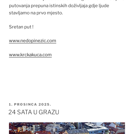
putovanja prepuna istinskih doživljaja gdje ljude
stavljamo na prvo mjesto.
Sretan put !
www.nedopinezic.com
www.krckakuca.com
OBJAVLJENO
1. PROSINCA 2025.
24 SATA U GRAZU