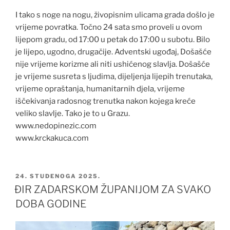
I tako s noge na nogu, živopisnim ulicama grada došlo je
vrijeme povratka. Točno 24 sata smo proveli u ovom
lijepom gradu, od 17:00 u petak do 17:00 u subotu. Bilo
je lijepo, ugodno, drugačije. Adventski ugođaj, Došašće
nije vrijeme korizme ali niti ushićenog slavlja. Došašće
je vrijeme susreta s ljudima, dijeljenja lijepih trenutaka,
vrijeme opraštanja, humanitarnih djela, vrijeme
iščekivanja radosnog trenutka nakon kojega kreće
veliko slavlje. Tako je to u Grazu.
www.nedopinezic.com
www.krckakuca.com
OBJAVLJENO
24. STUDENOGA 2025.
ĐIR ZADARSKOM ŽUPANIJOM ZA SVAKO
DOBA GODINE