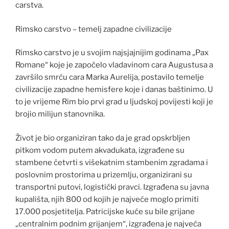
carstva.
Rimsko carstvo – temelj zapadne civilizacije
Rimsko carstvo je u svojim najsjajnijim godinama „Pax
Romane“ koje je započelo vladavinom cara Augustusa a
završilo smrću cara Marka Aurelija, postavilo temelje
civilizacije zapadne hemisfere koje i danas baštinimo. U
to je vrijeme Rim bio prvi grad u ljudskoj povijesti koji je
brojio milijun stanovnika.
Život je bio organiziran tako da je grad opskrbljen
pitkom vodom putem akvadukata, izgrađene su
stambene četvrti s višekatnim stambenim zgradama i
poslovnim prostorima u prizemlju, organizirani su
transportni putovi, logistički pravci. Izgrađena su javna
kupališta, njih 800 od kojih je najveće moglo primiti
17.000 posjetitelja. Patricijske kuće su bile grijane
„centralnim podnim grijanjem“, izgrađena je najveća