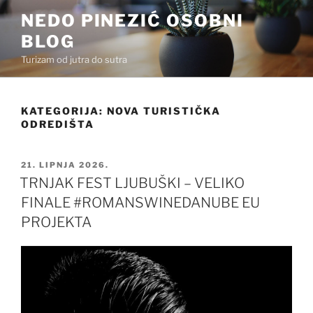
Preskoči
NEDO PINEZIĆ OSOBNI
na
BLOG
sadržaj
Turizam od jutra do sutra
KATEGORIJA:
NOVA TURISTIČKA
ODREDIŠTA
OBJAVLJENO
21. LIPNJA 2026.
TRNJAK FEST LJUBUŠKI – VELIKO
FINALE #ROMANSWINEDANUBE EU
PROJEKTA