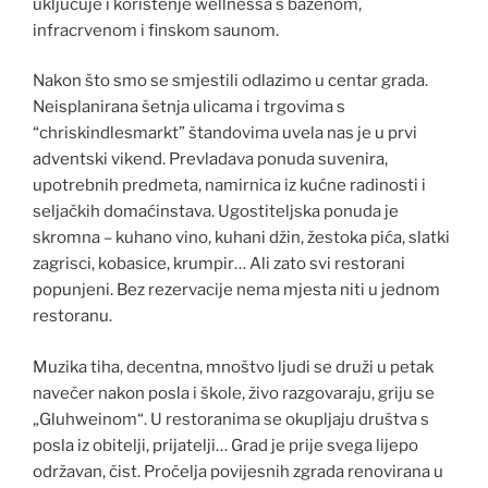
uključuje i korištenje wellnessa s bazenom,
infracrvenom i finskom saunom.
Nakon što smo se smjestili odlazimo u centar grada.
Neisplanirana šetnja ulicama i trgovima s
“chriskindlesmarkt” štandovima uvela nas je u prvi
adventski vikend. Prevladava ponuda suvenira,
upotrebnih predmeta, namirnica iz kućne radinosti i
seljačkih domaćinstava. Ugostiteljska ponuda je
skromna – kuhano vino, kuhani džin, žestoka pića, slatki
zagrisci, kobasice, krumpir… Ali zato svi restorani
popunjeni. Bez rezervacije nema mjesta niti u jednom
restoranu.
Muzika tiha, decentna, mnoštvo ljudi se druži u petak
navečer nakon posla i škole, živo razgovaraju, griju se
„Gluhweinom“. U restoranima se okupljaju društva s
posla iz obitelji, prijatelji… Grad je prije svega lijepo
održavan, čist. Pročelja povijesnih zgrada renovirana u