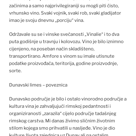
začinima a samo najprivilegiraniji su mogli piti čisto,
vrhunsko vino. Svaki vojnik, svaki rob, svaki gladijator
imao je svoju dnevnu „porciju“ vina.
Održavale su se i vinske svečanosti „Vinalie“ i to dva
puta godišnje u travnju i kolovozu. Vino je bilo iznimno
cijenjeno, na poseban način skladišteno,
transportirano. Amfore s vinom su imale utisnute
podatke proizvođača, teritorija, godine proizvodnje,
sorte.
Dunavski limes – poveznica
Dunavsko područje je bilo i ostalo vinorodno područje a
kultura vina je zahvaljujući rimskoj pedantnosti i
organiziranosti „zarazila“ cijelo područje tadašnjeg
rimskog carstva. Mi danas živimo sličnim životnim
stilom kojega smo prihvatili u nasljeđe. Vino je dio
kulture života zajednica uz Dunav ali na ostalim