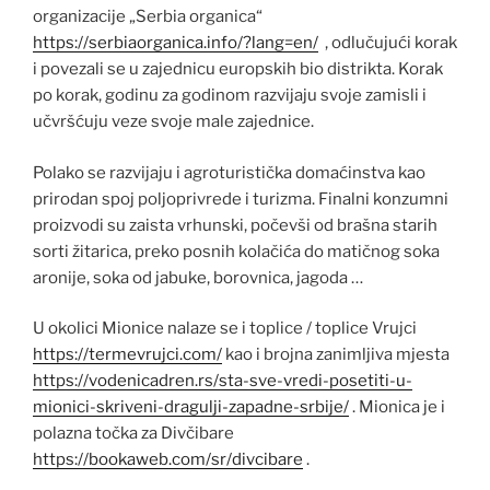
organizacije „Serbia organica“
https://serbiaorganica.info/?lang=en/
, odlučujući korak
i povezali se u zajednicu europskih bio distrikta. Korak
po korak, godinu za godinom razvijaju svoje zamisli i
učvršćuju veze svoje male zajednice.
Polako se razvijaju i agroturistička domaćinstva kao
prirodan spoj poljoprivrede i turizma. Finalni konzumni
proizvodi su zaista vrhunski, počevši od brašna starih
sorti žitarica, preko posnih kolačića do matičnog soka
aronije, soka od jabuke, borovnica, jagoda …
U okolici Mionice nalaze se i toplice / toplice Vrujci
https://termevrujci.com/
kao i brojna zanimljiva mjesta
https://vodenicadren.rs/sta-sve-vredi-posetiti-u-
mionici-skriveni-dragulji-zapadne-srbije/
. Mionica je i
polazna točka za Divčibare
https://bookaweb.com/sr/divcibare
.