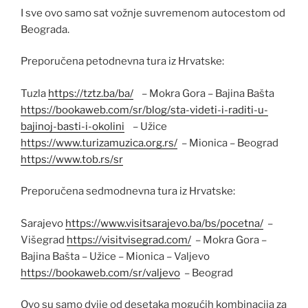
I sve ovo samo sat vožnje suvremenom autocestom od
Beograda.
Preporučena petodnevna tura iz Hrvatske:
Tuzla
https://tztz.ba/ba/
– Mokra Gora – Bajina Bašta
https://bookaweb.com/sr/blog/sta-videti-i-raditi-u-
bajinoj-basti-i-okolini
– Užice
https://www.turizamuzica.org.rs/
– Mionica – Beograd
https://www.tob.rs/sr
Preporučena sedmodnevna tura iz Hrvatske:
Sarajevo
https://www.visitsarajevo.ba/bs/pocetna/
–
Višegrad
https://visitvisegrad.com/
– Mokra Gora –
Bajina Bašta – Užice – Mionica – Valjevo
https://bookaweb.com/sr/valjevo
– Beograd
Ovo su samo dvije od desetaka mogućih kombinacija za