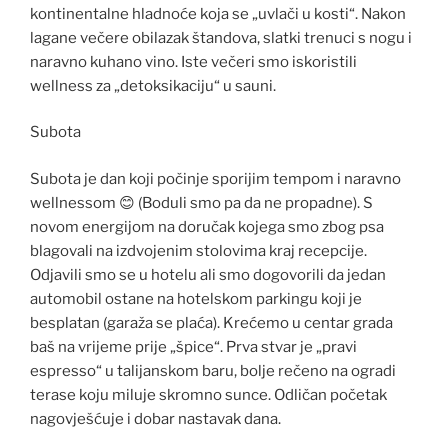
kontinentalne hladnoće koja se „uvlači u kosti“. Nakon
lagane večere obilazak štandova, slatki trenuci s nogu i
naravno kuhano vino. Iste večeri smo iskoristili
wellness za „detoksikaciju“ u sauni.
Subota
Subota je dan koji počinje sporijim tempom i naravno
wellnessom 😊 (Boduli smo pa da ne propadne). S
novom energijom na doručak kojega smo zbog psa
blagovali na izdvojenim stolovima kraj recepcije.
Odjavili smo se u hotelu ali smo dogovorili da jedan
automobil ostane na hotelskom parkingu koji je
besplatan (garaža se plaća). Krećemo u centar grada
baš na vrijeme prije „špice“. Prva stvar je „pravi
espresso“ u talijanskom baru, bolje rečeno na ogradi
terase koju miluje skromno sunce. Odličan početak
nagovješćuje i dobar nastavak dana.