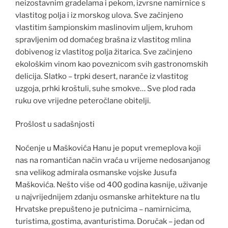
neizostavnim gradelama i pekom, izvrsne namirnice s
vlastitog polja i iz morskog ulova. Sve začinjeno
vlastitim šampionskim maslinovim uljem, kruhom
spravljenim od domaćeg brašna iz vlastitog mlina
dobivenog iz vlastitog polja žitarica. Sve začinjeno
ekološkim vinom kao poveznicom svih gastronomskih
delicija. Slatko – trpki desert, naranče iz vlastitog
uzgoja, prhki kroštuli, suhe smokve… Sve plod rada
ruku ove vrijedne peteročlane obitelji.
Prošlost u sadašnjosti
Noćenje u Maškovića Hanu je poput vremeplova koji
nas na romantičan način vraća u vrijeme nedosanjanog
sna velikog admirala osmanske vojske Jusufa
Maškovića. Nešto više od 400 godina kasnije, uživanje
u najvrijednijem zdanju osmanske arhitekture na tlu
Hrvatske prepušteno je putnicima – namirnicima,
turistima, gostima, avanturistima. Doručak – jedan od