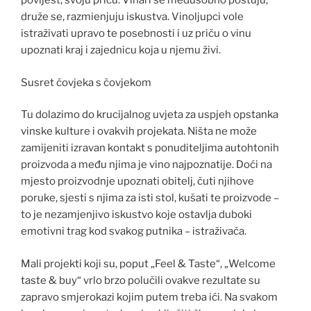
povijest, svoju priču. Vinari se međusobno poštuju,
druže se, razmienjuju iskustva. Vinoljupci vole
istraživati upravo te posebnosti i uz priču o vinu
upoznati kraj i zajednicu koja u njemu živi.
Susret čovjeka s čovjekom
Tu dolazimo do krucijalnog uvjeta za uspjeh opstanka
vinske kulture i ovakvih projekata. Ništa ne može
zamijeniti izravan kontakt s ponuditeljima autohtonih
proizvoda a među njima je vino najpoznatije. Doći na
mjesto proizvodnje upoznati obitelj, čuti njihove
poruke, sjesti s njima za isti stol, kušati te proizvode –
to je nezamjenjivo iskustvo koje ostavlja duboki
emotivni trag kod svakog putnika – istraživača.
Mali projekti koji su, poput „Feel & Taste“, „Welcome
taste & buy“ vrlo brzo polučili ovakve rezultate su
zapravo smjerokazi kojim putem treba ići. Na svakom