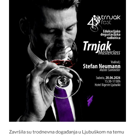
Završila su trodnevna događanja u Ljubuškom na temu