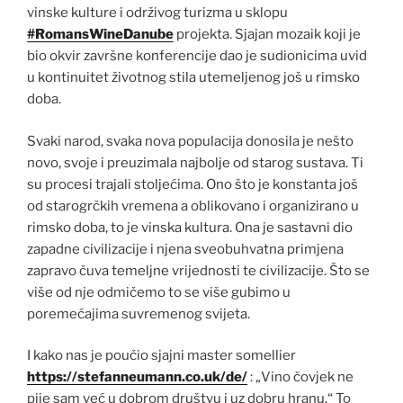
vinske kulture i održivog turizma u sklopu
#RomansWineDanube
projekta. Sjajan mozaik koji je
bio okvir završne konferencije dao je sudionicima uvid
u kontinuitet životnog stila utemeljenog još u rimsko
doba.
Svaki narod, svaka nova populacija donosila je nešto
novo, svoje i preuzimala najbolje od starog sustava. Ti
su procesi trajali stoljećima. Ono što je konstanta još
od starogrčkih vremena a oblikovano i organizirano u
rimsko doba, to je vinska kultura. Ona je sastavni dio
zapadne civilizacije i njena sveobuhvatna primjena
zapravo čuva temeljne vrijednosti te civilizacije. Što se
više od nje odmičemo to se više gubimo u
poremećajima suvremenog svijeta.
I kako nas je poučio sjajni master somellier
https://stefanneumann.co.uk/de/
: „Vino čovjek ne
pije sam već u dobrom društvu i uz dobru hranu.“ To