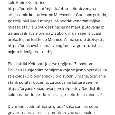
selo Emira Kusturice
https://putnikofer.hr/mjesta/etno-selo-drvengrad-
srbija-emir-kusturica/
na Mećavniku. Čudesna priroda,
gostoljubivi ljudi i mnoga još neotkrivena zanimljiva
mjesta, stavljaju ovu destinaciju na mapu putovanja iz
Sarajeva ili Tuzle prema Zlatiboru ili u našem slučaju
preko Bajine Bašte do Mionice. A ima se što doživjeti :
https://bookaweb.com/sr/blog/mokra-gora-turisticki-
najatraktivnije-selo-srbije
.
Bio distrikt Kolubara je prva regija na Zapadnom
Balkanu i susjednim zemljama koja se jasno opredijelila
za ekološku, biodinamičku proizvodnju hrane, očuvanje
starih sorata i općenito za očuvanje kulture zemlje
https://organskobastovanstvo.rs/postovi/biodistrikt-
kolubara-od-ideje-do-realizacije-selo-tolic-mionica/
.
Divni ljudi, „odmetnici od grada“ kako sami za sebe
govore, napravili su uz pomoć krovne nacionalne