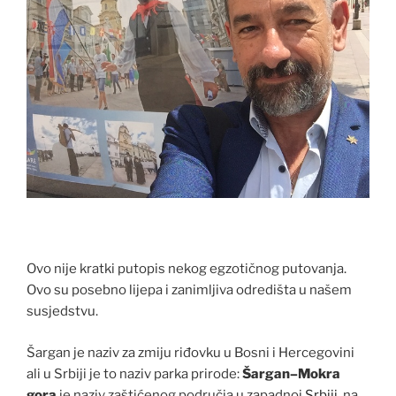
Ovo nije kratki putopis nekog egzotičnog putovanja.
Ovo su posebno lijepa i zanimljiva odredišta u našem
susjedstvu.
Šargan je naziv za zmiju riđovku u Bosni i Hercegovini
ali u Srbiji je to naziv parka prirode:
Šargan–Mokra
gora
je naziv zaštićenog područja u zapadnoj
Srbiji
, na