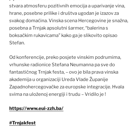
stvara atmosferu pozitivnih emocija a uparivanje vina,
hrane, posebne prilike i društva ugodan je izazov za
svakog domaćina. Vinska scena Hercegovine je snažna,
posebna a Trnjak apsolutni šarmer, “balerina s
boksačkim rukavicama” kako ga je slikovito opisao
Stefan.
Od konferencije, preko posjete vinskim podrumima,
vrhunske radionice Stefana Neumanna pa sve do
fantastičnog Trnjak festa, – ovo je bila prava vinska
akademija u organizaciji Ureda Vlade Županije
Zapadnohercegovačke za europske integracije. Hvala
svima na uloženoj energiji i trudu – Vridilo je !
https://www.eui-zzh.ba/
#Trnjakfest