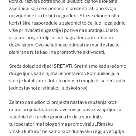
koraku razvoja potrebno je uključiti članove lokalne
zajednice koji će s ponosom prezentirati ono svoje
najvrjednije i za to biti nagrađeni. Što se ekonomska
korist šire raspoređuje u zajednici to će ljudi iz zajednici
više prihvaćati sugestije i pozive na suradnju. U isto
vrijeme posjetitelji će biti nagrađeni autentičnim
doživljajem. Ovo se jednako odnosi na manifestacije,
planirane rute kao i na promotivne aktivnosti.
Sreća dolazi od riječi SRETATI. Sretni smo kad srećemo
druge ljudi, kad s njima uspostavimo komunikaciju a
vino je katalizator dobrih odnosa i moglo bi se reći začin
jednostavnoj a istinskoj ljudskoj sreći.
Želimo da sudionici projekta nastave druženja kroz i
mimo projekata, da nastave misiju povezivanja ljudi u
zajednici ali i preko granica te da u suradnji s
turoperatorima i blogerima promoviraju „Rimsku
vinsku kulturu“ ne samo kroz dunavsku regiju već gdje