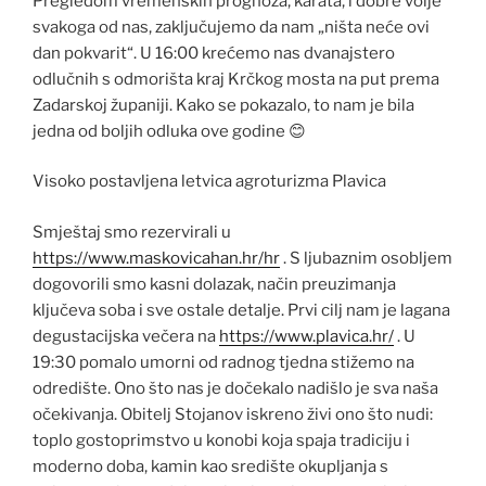
Pregledom vremenskih prognoza, karata, i dobre volje
svakoga od nas, zaključujemo da nam „ništa neće ovi
dan pokvarit“. U 16:00 krećemo nas dvanajstero
odlučnih s odmorišta kraj Krčkog mosta na put prema
Zadarskoj županiji. Kako se pokazalo, to nam je bila
jedna od boljih odluka ove godine 😊
Visoko postavljena letvica agroturizma Plavica
Smještaj smo rezervirali u
https://www.maskovicahan.hr/hr
. S ljubaznim osobljem
dogovorili smo kasni dolazak, način preuzimanja
ključeva soba i sve ostale detalje. Prvi cilj nam je lagana
degustacijska večera na
https://www.plavica.hr/
. U
19:30 pomalo umorni od radnog tjedna stižemo na
odredište. Ono što nas je dočekalo nadišlo je sva naša
očekivanja. Obitelj Stojanov iskreno živi ono što nudi:
toplo gostoprimstvo u konobi koja spaja tradiciju i
moderno doba, kamin kao središte okupljanja s