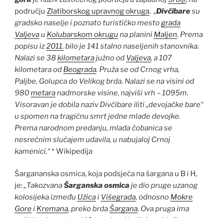
području
Zlatiborskog upravnog okruga
.
„
Divčibare
su
gradsko naselje i poznato turističko mesto
grada
Valjeva
u
Kolubarskom okrugu
na planini
Maljen
. Prema
popisu iz
2011.
bilo je 141 stalno naseljenih stanovnika.
Nalazi se 38
kilometara
južno od
Valjeva
, a 107
kilometara od
Beograda
. Pruža se od Crnog vrha,
Paljbe, Golupca do Velikog brda. Nalazi se na visini od
980
metara
nadmorske visine, najviši vrh – 1095m.
Visoravan je dobila naziv Divčibare iliti „devojačke bare“
u spomen na tragičnu smrt jedne mlade devojke.
Prema narodnom predanju, mlada čobanica se
nesrećnim slučajem udavila, u nabujaloj Crnoj
kamenici.“
* Wikipedija
Šargananska osmica, koja podsjeća na šargana u B i H,
je:
„
Takozvana
Šarganska osmica
je dio pruge uzanog
kolosijeka između
Užica
i
Višegrada
, odnosno
Mokre
Gore
i
Kremana
, preko brda
Šargana
. Ova pruga ima