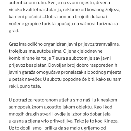
autentičnom ruhu. Sve je na svom mjestu, drvena
visoko kvalitetna stolarija, reklame od kovanog željeza,
kameni pločnici …Dobra ponuda brojnih dućana i
vođene grupice turista upućuju na važnost turizma za
grad.
Graz ima odlično organiziran javni prijevoz tramvajima,
trolejbusima, autobusima. Cijena cjelodnevne
kombinirane karte je 7 eura a subotom je sav javni
prijevoz besplatan. Dovoljan broj dobro raspoređenih
javnih garaža omogućava pronalazak slobodnog mjesta
u petak navečer. U subotu popodne će biti, kako su nam
rekli, puno teže.
U potrazi za restoranom utjehu smo našli u kineskom
samoposlužnom ugostiteljskom objektu. Kao i kod
mnogih drugih stvari i ovdje je izbor bio dobar, jela
ukusna a cijena vrlo prihvatljiva. Tako je to kod Kineza.
Uz to dobili smo i priliku da se malo ugrijemo od