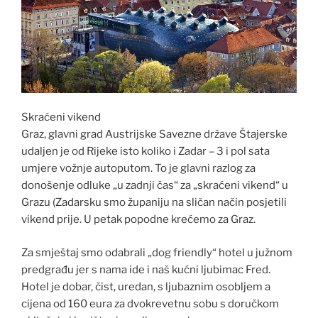
Skraćeni vikend
Graz, glavni grad Austrijske Savezne države Štajerske
udaljen je od Rijeke isto koliko i Zadar – 3 i pol sata
umjere vožnje autoputom. To je glavni razlog za
donošenje odluke „u zadnji čas“ za „skraćeni vikend“ u
Grazu (Zadarsku smo županiju na sličan način posjetili
vikend prije. U petak popodne krećemo za Graz.
Za smještaj smo odabrali „dog friendly“ hotel u južnom
predgrađu jer s nama ide i naš kućni ljubimac Fred.
Hotel je dobar, čist, uredan, s ljubaznim osobljem a
cijena od 160 eura za dvokrevetnu sobu s doručkom