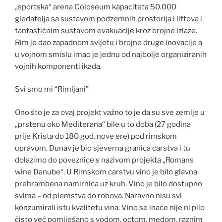
„sportska“ arena Coloseum kapaciteta 50.000
gledatelja sa sustavom podzemnih prostorija i liftova i
fantastičnim sustavom evakuacije kroz brojne izlaze.
Rim je dao zapadnom svijetu i brojne druge inovacije a
u vojnom smislu imao je jednu od najbolje organiziranih
vojnih komponenti ikada.
Svi smo mi “Rimljani”
Ono što je za ovaj projekt važno to je da su sve zemlje u
„prstenu oko Mediterana“ bile u to doba (27 godina
prije Krista do 180 god. nove ere) pod rimskom
upravom. Dunav je bio sjeverna granica carstva i tu
dolazimo do poveznice s nazivom projekta „Romans
wine Danube“. U Rimskom carstvu vino je bilo glavna
prehrambena namirnica uz kruh. Vino je bilo dostupno
svima – od plemstva do robova. Naravno nisu svi
konzumirali istu kvalitetu vina. Vino se inače nije ni pilo
čisto već pomiješano s vodom, octom, medom, raznim