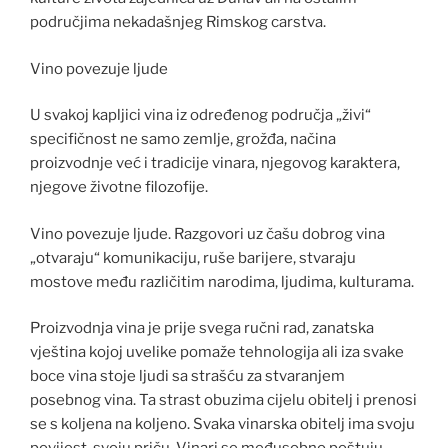
područjima nekadašnjeg Rimskog carstva.
Vino povezuje ljude
U svakoj kapljici vina iz određenog područja „živi“
specifičnost ne samo zemlje, grožđa, načina
proizvodnje već i tradicije vinara, njegovog karaktera,
njegove životne filozofije.
Vino povezuje ljude. Razgovori uz čašu dobrog vina
„otvaraju“ komunikaciju, ruše barijere, stvaraju
mostove među različitim narodima, ljudima, kulturama.
Proizvodnja vina je prije svega ručni rad, zanatska
vještina kojoj uvelike pomaže tehnologija ali iza svake
boce vina stoje ljudi sa strašću za stvaranjem
posebnog vina. Ta strast obuzima cijelu obitelj i prenosi
se s koljena na koljeno. Svaka vinarska obitelj ima svoju