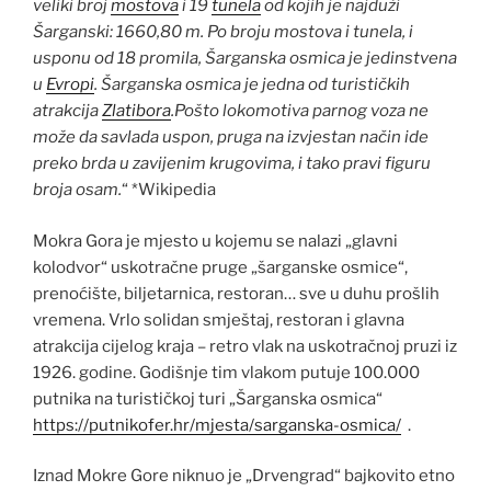
veliki broj
mostova
i 19
tunela
od kojih je najduži
Šarganski: 1660,80 m. Po broju mostova i tunela, i
usponu od 18 promila, Šarganska osmica je jedinstvena
u
Evropi
. Šarganska osmica je jedna od turističkih
atrakcija
Zlatibora
.Pošto lokomotiva parnog voza ne
može da savlada uspon, pruga na izvjestan način ide
preko brda u zavijenim krugovima, i tako pravi figuru
broja osam.
“ *Wikipedia
Mokra Gora je mjesto u kojemu se nalazi „glavni
kolodvor“ uskotračne pruge „šarganske osmice“,
prenoćište, biljetarnica, restoran… sve u duhu prošlih
vremena. Vrlo solidan smještaj, restoran i glavna
atrakcija cijelog kraja – retro vlak na uskotračnoj pruzi iz
1926. godine. Godišnje tim vlakom putuje 100.000
putnika na turističkoj turi „Šarganska osmica“
https://putnikofer.hr/mjesta/sarganska-osmica/
.
Iznad Mokre Gore niknuo je „Drvengrad“ bajkovito etno