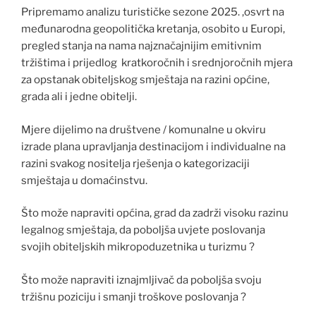
Pripremamo analizu turističke sezone 2025. ,osvrt na
međunarodna geopolitička kretanja, osobito u Europi,
pregled stanja na nama najznačajnijim emitivnim
tržištima i prijedlog kratkoročnih i srednjoročnih mjera
za opstanak obiteljskog smještaja na razini općine,
grada ali i jedne obitelji.
Mjere dijelimo na društvene / komunalne u okviru
izrade plana upravljanja destinacijom i individualne na
razini svakog nositelja rješenja o kategorizaciji
smještaja u domaćinstvu.
Što može napraviti općina, grad da zadrži visoku razinu
legalnog smještaja, da poboljša uvjete poslovanja
svojih obiteljskih mikropoduzetnika u turizmu ?
Što može napraviti iznajmljivač da poboljša svoju
tržišnu poziciju i smanji troškove poslovanja ?