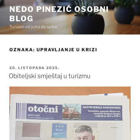
Preskoči
NEDO PINEZIĆ OSOBNI
na
BLOG
sadržaj
Turizam od jutra do sutra
OZNAKA:
UPRAVLJANJE U KRIZI
OBJAVLJENO
20. LISTOPADA 2025.
Obiteljski smještaj u turizmu