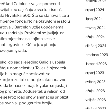
kolovoz 2024
 već kod Catalune, valja spomenuti
svijetu po osjećaju „overtourisma“.
srpanj 2024
ela Hrvatska 600. Što se stanova tiče u
lipanj 2024
mbenog fonda. No na okruglom je stolu
vartova u Barceloni gdje uopće nema
travanj 2024
onudu sadržaja. Problemi se javljaju na
ožujak 2024
tim mjestima na kojima se sve
ani i trgovine… Očito je u pitanju
siječanj 2024
razvojem grada.
prosinac 2023
skoj do sada je jedino Galicia uspjela
listopad 2023
eštaj u domaćinstvu. To je učinjeno tek
srpanj 2023
ije bilo moguće poslovati sa
on je rezultat suradnje zakonodavne
svibanj 2023
a. Sada konačno imaju legalan smještaj i
ožujak 2023
čkog prometa. Doduše tek u veličini od
e se kroz road show animaciju približiti
veljača 2023
lovanja i podignuti tu brojku.
siječanj 2023