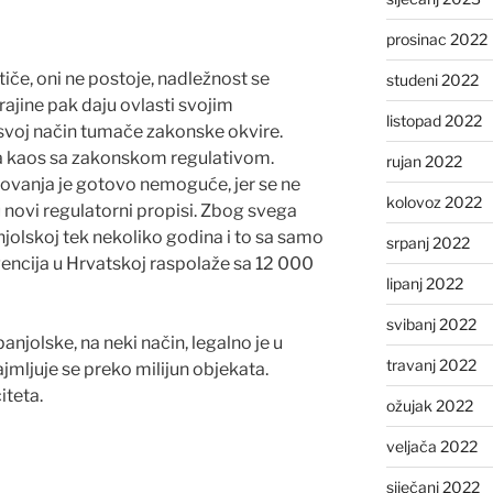
prosinac 2022
tiče, oni ne postoje, nadležnost se
studeni 2022
rajine pak daju ovlasti svojim
listopad 2022
svoj način tumače zakonske okvire.
a kaos sa zakonskom regulativom.
rujan 2022
ovanja je gotovo nemoguće, jer se ne
kolovoz 2022
u novi regulatorni propisi. Zbog svega
jolskoj tek nekoliko godina i to sa samo
srpanj 2022
gencija u Hrvatskoj raspolaže sa 12 000
lipanj 2022
svibanj 2022
anjolske, na neki način, legalno je u
travanj 2022
jmljuje se preko milijun objekata.
iteta.
ožujak 2022
veljača 2022
siječanj 2022