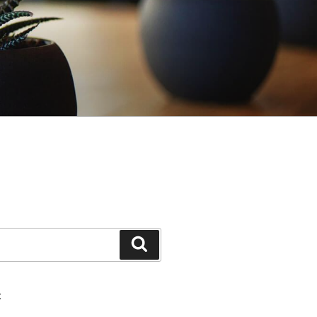
Pretraži
E