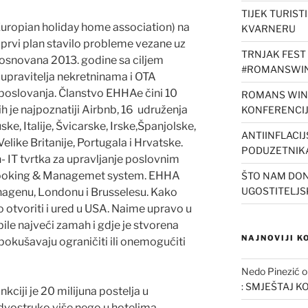
TIJEK TURIST
uropian holiday home association) na
KVARNERU
u prvi plan stavilo probleme vezane uz
TRNJAK FEST 
e osnovana 2013. godine sa ciljem
#ROMANSWIN
 upravitelja nekretninama i OTA
 poslovanja. Članstvo EHHAe čini 10
ROMANS WINE
h je najpoznatiji Airbnb, 16 udruženja
KONFERENCI
e, Italije, Švicarske, Irske,Španjolske,
ANTIINFLACI
like Britanije, Portugala i Hrvatske.
PODUZETNIK
- IT tvrtka za upravljanje poslovnim
 Booking & Managemet system. EHHA
ŠTO NAM DON
UGOSTITELJS
enhagenu, Londonu i Brusselesu. Kako
o otvoriti i ured u USA. Naime upravo u
le najveći zamah i gdje je stvorena
NAJNOVIJI 
 pokušavaju ograničiti ili onemogućiti
Nedo Pinezić
: SMJEŠTAJ K
kciji je 20 milijuna postelja u
dvostruko više nego u hotelima.