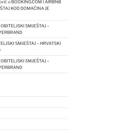
ović
o
BOOKING.COM I AIRBNB
EŠTAJ KOD DOMAĆINA JE
o
OBITELJSKI SMJEŠTAJ –
UPERBRAND
ELJSKI SMJEŠTAJ – HRVATSKI
D
o
OBITELJSKI SMJEŠTAJ –
UPERBRAND