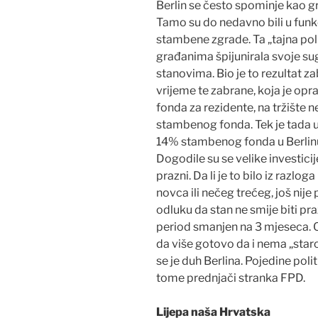
Berlin se često spominje kao g
Tamo su do nedavno bili u funkcij
stambene zgrade. Ta „tajna pol
građanima špijunirala svoje sugr
stanovima. Bio je to rezultat z
vrijeme te zabrane, koja je 
fonda za rezidente, na tržište 
stambenog fonda. Tek je tada u
14% stambenog fonda u Berlinu. 
Dogodile su se velike investicij
prazni. Da li je to bilo iz razl
novca ili nečeg trećeg, još nije
odluku da stan ne smije biti pr
period smanjen na 3 mjeseca. O
da više gotovo da i nema „staro
se je duh Berlina. Pojedine polit
tome prednjači stranka FPD.
Lijepa naša Hrvatska