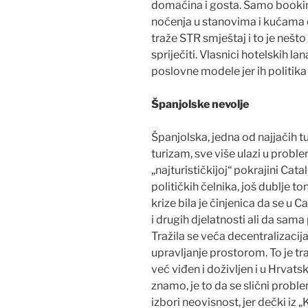
domaćina i gosta. Samo bookin
noćenja u stanovima i kućama d
traže STR smještaj i to je nešt
spriječiti. Vlasnici hotelskih l
poslovne modele jer ih politika
Španjolske nevolje
Španjolska, jedna od najjačih tu
turizam, sve više ulazi u probl
„najturističkijoj“ pokrajini Ca
političkih čelnika, još dublje 
krize bila je činjenica da se u 
i drugih djelatnosti ali da sama
Tražila se veća decentralizacija
upravljanje prostorom. To je tr
već viđen i doživljen i u Hrvats
znamo, je to da se slični problem
izbori neovisnost, jer dečki iz „