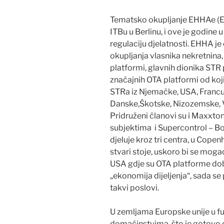
Tematsko okupljanje EHHAe (E
ITBu u Berlinu, i ove je godine 
regulaciju djelatnosti. EHHA j
okupljanja vlasnika nekretnina,
platformi, glavnih dionika STR
značajnih OTA platformi od koji
STRa iz Njemačke, USA, Francusk
Danske,Škotske, Nizozemske, Ve
Pridruženi članovi su i Maxxton
subjektima i Supercontrol –
djeluje kroz tri centra, u Cop
stvari stoje, uskoro bi se moga
USA gdje su OTA platforme dobi
„ekonomija dijeljenja“, sada se
takvi poslovi.
U zemljama Europske unije u fun
domaćinstvima, što je gotovo 