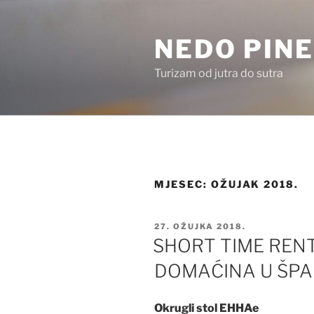
Preskoči
na
NEDO PINE
sadržaj
Turizam od jutra do sutra
MJESEC:
OŽUJAK 2018.
OBJAVLJENO
27. OŽUJKA 2018.
SHORT TIME RENT
DOMAĆINA U ŠPA
Okrugli stol EHHAe