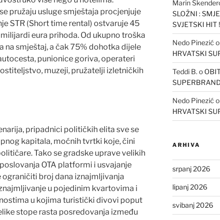
Marin Skender
 se pružaju usluge smještaja procjenjuje
SLOŽNI : SMJ
nje STR (Short time rental) ostvaruje 45
SVJETSKI HIT !
 milijardi eura prihoda. Od ukupno troška
Nedo Pinezić
na smještaj, a čak 75% dohotka dijele
HRVATSKI S
autocesta, punionice goriva, operateri
stiteljstvo, muzeji, pružatelji izletničkih
Teddi B.
o
OBIT
SUPERBRAN
Nedo Pinezić
HRVATSKI S
rija, pripadnici političkih elita sve se
pnog kapitala, moćnih tvrtki koje, čini
ARHIVA
i političare. Tako se gradske uprave velikih
poslovanja OTA platformi i usvajanje
srpanj 2026
 ograničiti broj dana iznajmljivanja
lipanj 2026
iznajmljivanje u pojedinim kvartovima i
nostima u kojima turistički divovi poput
svibanj 2026
elike stope rasta posredovanja između