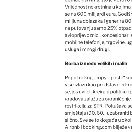
Vrijednost nekretnina u kojima
se na 600 milijardi eura. Godiš
milijuna dolazaka i generira 80
na putovanju samo 25% otpada 
avioprijevoznici, koncesionari 
mobilne telefonije, trgovine, ugo
usluga i mnogi drugi.
Borba između velikih i malih
Poput nekog „copy – paste“ scena
više izlažu kao predstavnici kru
se, još uvijek kreiraju politiku 
gradova zalažu za ograničenje 
restrikcija za STR. Pokušava se
smještaja (90, 60…), zabraniti 
slično. Sve se to događa u okol
Airbnb i booking.com bilježe v