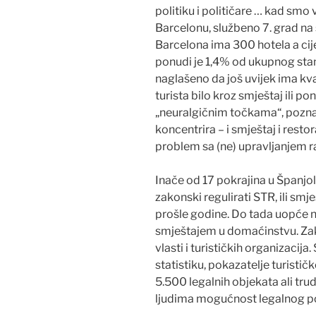
politiku i političare … kad smo
Barcelonu, službeno 7. grad na 
Barcelona ima 300 hotela a cij
ponudi je 1,4% od ukupnog sta
naglašeno da još uvijek ima k
turista bilo kroz smještaj ili p
„neuralgičnim točkama“, pozna
koncentrira – i smještaj i restor
problem sa (ne) upravljanjem 
Inače od 17 pokrajina u Španjol
zakonski regulirati STR, ili smj
prošle godine. Do tada uopće n
smještajem u domaćinstvu. Zak
vlasti i turističkih organizacij
statistiku, pokazatelje turisti
5.500 legalnih objekata ali trud
ljudima mogućnost legalnog pos