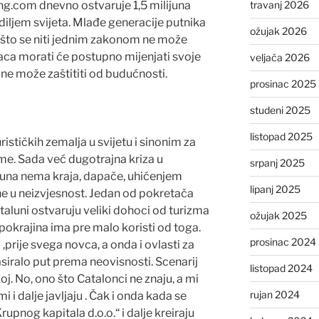
g.com dnevno ostvaruje 1,5 milijuna
travanj 2026
iljem svijeta. Mlađe generacije putnika
ožujak 2026
o što se niti jednim zakonom ne može
anaca morati će postupno mijenjati svoje
veljača 2026
 ne može zaštititi od budućnosti.
prosinac 2025
studeni 2025
listopad 2025
rističkih zemalja u svijetu i sinonim za
eme. Sada već dugotrajna kriza u
srpanj 2025
taluna nema kraja, dapače, uhićenjem
lipanj 2025
tone u neizvjesnost. Jedan od pokretača
Cataluni ostvaruju veliki dohoci od turizma
ožujak 2025
 pokrajina ima pre malo koristi od toga.
prosinac 2024
 ,prije svega novca, a onda i ovlasti za
asiralo put prema neovisnosti. Scenarij
listopad 2024
koj. No, ono što Catalonci ne znaju, a mi
rujan 2024
i i dalje javljaju . Čak i onda kada se
Krupnog kapitala d.o.o.“ i dalje kreiraju