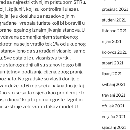
rad sa najrestriktivnijim pristupom STRu.
i „špijuni“, koji su kontrolirali ulaze u
prosinac 2021
icija“ je u dosluhu za nezadovoljnim
studeni 2021
ađane i vrebala turiste koji bi boravili u
abrane legalnog iznajmljivanja stanova. U
listopad 2021
opravdavana pomanjkanjem stambenog
rujan 2021
nekretnina se je vratilo tek 1% od ukupnog
stanovljeno da su građani vlasnici samo
kolovoz 2021
Sve ostalo je u vlasništvu tvrtki.
srpanj 2021
e u stanogradnji ali su stanovi dugo bili
oga umjetnog podizanja cijena, zbog pranja
lipanj 2021
 poznato. No gradske su vlasti donijele
svibanj 2021
azan duže od 6 mjeseci a naknadno je taj
no što se sada osjeća kao problem je to
travanj 2021
sjedioca“ koji bi primao goste. Izgubio
ožujak 2021
ičke struje žele vratiti takav model. U
veljača 2021
siječanj 2021