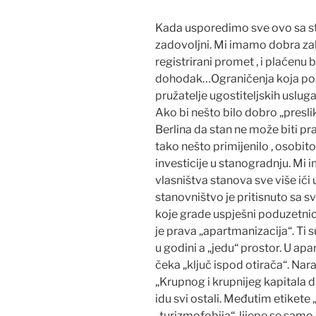
Kada usporedimo sve ovo sa sta
zadovoljni. Mi imamo dobra zak
registrirani promet , i plaćenu 
dohodak…Ograničenja koja post
pružatelje ugostiteljskih uslug
Ako bi nešto bilo dobro „preslik
Berlina da stan ne može biti pr
tako nešto primijenilo , osobito
investicije u stanogradnju. Mi
vlasništva stanova sve više ići 
stanovništvo je pritisnuto sa 
koje grade uspješni poduzetnici 
je prava „apartmanizacija“. Ti 
u godini a „jedu“ prostor. U ap
čeka „ključ ispod otirača“. Nara
„Krupnog i krupnijeg kapitala d.
idu svi ostali. Međutim etikete
„turizmofobija“, lijepe se sam