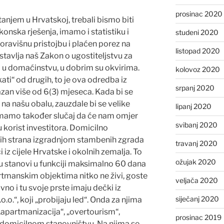
prosinac 2020
njem u Hrvatskoj, trebali bismo biti
onska rješenja, imamo i statistiku i
studeni 2020
boravišnu pristojbu i plaćen porez na
listopad 2020
avlja naš Zakon o ugostiteljstvu za
a u domaćinstvu, u dobrim su okvirima.
kolovoz 2020
ati“ od drugih, to je ova odredba iz
srpanj 2020
azan više od 6(3) mjeseca. Kada bi se
 na našu obalu, zauzdale bi se velike
lipanj 2020
 imamo također slučaj da će nam omjer
svibanj 2020
u korist investitora. Domicilno
svih strana izgradnjom stambenih zgrada
travanj 2020
iz cijele Hrvatske i okolnih zemalja. To
ožujak 2020
su stanovi u funkciji maksimalno 60 dana
artmanskim objektima nitko ne živi, goste
veljača 2020
vno i tu svoje prste imaju dečki iz
siječanj 2020
o.o.“, koji „probijaju led“. Onda za njima
 „apartmanizacija“, „overtourism“,
prosinac 2019
o domicilnom stanovništvu. Na njima se