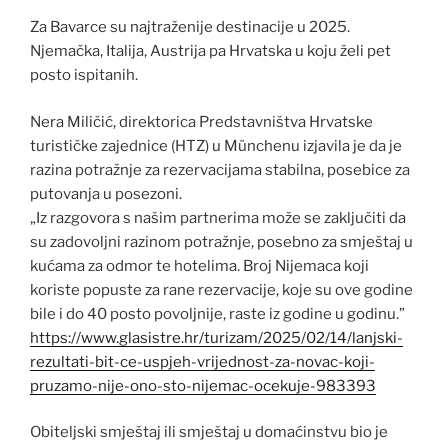
Za Bavarce su najtraženije destinacije u 2025.
Njemačka, Italija, Austrija pa Hrvatska u koju želi pet
posto ispitanih.
Nera Miličić, direktorica Predstavništva Hrvatske
turističke zajednice (HTZ) u Münchenu izjavila je da je
razina potražnje za rezervacijama stabilna, posebice za
putovanja u posezoni.
„Iz razgovora s našim partnerima može se zaključiti da
su zadovoljni razinom potražnje, posebno za smještaj u
kućama za odmor te hotelima. Broj Nijemaca koji
koriste popuste za rane rezervacije, koje su ove godine
bile i do 40 posto povoljnije, raste iz godine u godinu.”
https://www.glasistre.hr/turizam/2025/02/14/lanjski-
rezultati-bit-ce-uspjeh-vrijednost-za-novac-koji-
pruzamo-nije-ono-sto-nijemac-ocekuje-983393
Obiteljski smještaj ili smještaj u domaćinstvu bio je