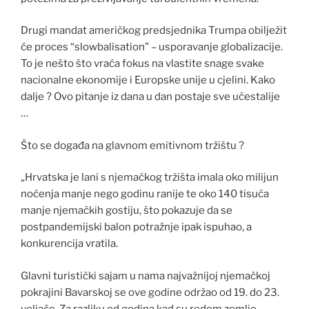
Drugi mandat američkog predsjednika Trumpa obilježit
će proces “slowbalisation” – usporavanje globalizacije.
To je nešto što vraća fokus na vlastite snage svake
nacionalne ekonomije i Europske unije u cjelini. Kako
dalje ? Ovo pitanje iz dana u dan postaje sve učestalije
…
Što se događa na glavnom emitivnom tržištu ?
„Hrvatska je lani s njemačkog tržišta imala oko milijun
noćenja manje nego godinu ranije te oko 140 tisuća
manje njemačkih gostiju, što pokazuje da se
postpandemijski balon potražnje ipak ispuhao, a
konkurencija vratila.
Glavni turistički sajam u nama najvažnijoj njemačkoj
pokrajini Bavarskoj se ove godine održao od 19. do 23.
veljače. Za razliku od godina kad su redom zemlje