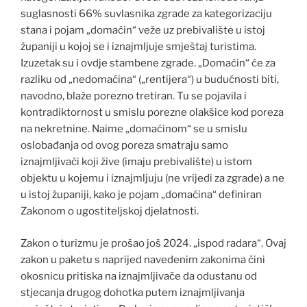
suglasnosti 66% suvlasnika zgrade za kategorizaciju
stana i pojam „domaćin“ veže uz prebivalište u istoj
županiji u kojoj se i iznajmljuje smještaj turistima.
Izuzetak su i ovdje stambene zgrade. „Domaćin“ će za
razliku od „nedomaćina“ („rentijera“) u budućnosti biti,
navodno, blaže porezno tretiran. Tu se pojavila i
kontradiktornost u smislu porezne olakšice kod poreza
na nekretnine. Naime „domaćinom“ se u smislu
oslobađanja od ovog poreza smatraju samo
iznajmljivači koji žive (imaju prebivalište) u istom
objektu u kojemu i iznajmljuju (ne vrijedi za zgrade) a ne
u istoj županiji, kako je pojam „domaćina“ definiran
Zakonom o ugostiteljskoj djelatnosti.
Zakon o turizmu je prošao još 2024. „ispod radara“. Ovaj
zakon u paketu s naprijed navedenim zakonima čini
okosnicu pritiska na iznajmljivače da odustanu od
stjecanja drugog dohotka putem iznajmljivanja