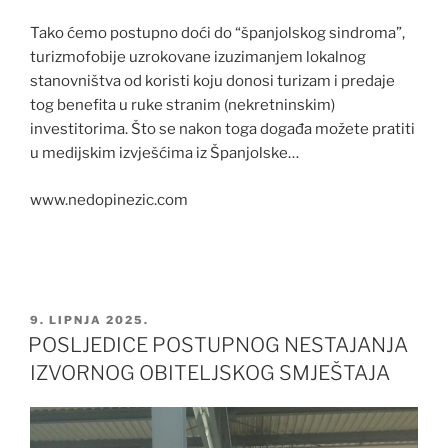
Tako ćemo postupno doći do “španjolskog sindroma”,
turizmofobije uzrokovane izuzimanjem lokalnog
stanovništva od koristi koju donosi turizam i predaje
tog benefita u ruke stranim (nekretninskim)
investitorima. Što se nakon toga događa možete pratiti
u medijskim izvješćima iz Španjolske…
www.nedopinezic.com
OBJAVLJENO
9. LIPNJA 2025.
POSLJEDICE POSTUPNOG NESTAJANJA
IZVORNOG OBITELJSKOG SMJEŠTAJA