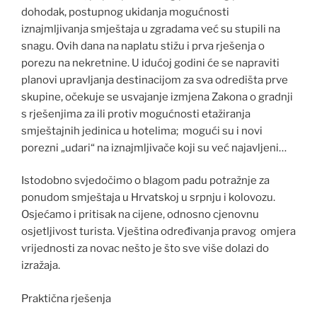
dohodak, postupnog ukidanja mogućnosti
iznajmljivanja smještaja u zgradama već su stupili na
snagu. Ovih dana na naplatu stižu i prva rješenja o
porezu na nekretnine. U idućoj godini će se napraviti
planovi upravljanja destinacijom za sva odredišta prve
skupine, očekuje se usvajanje izmjena Zakona o gradnji
s rješenjima za ili protiv mogućnosti etažiranja
smještajnih jedinica u hotelima; mogući su i novi
porezni „udari“ na iznajmljivače koji su već najavljeni…
Istodobno svjedočimo o blagom padu potražnje za
ponudom smještaja u Hrvatskoj u srpnju i kolovozu.
Osjećamo i pritisak na cijene, odnosno cjenovnu
osjetljivost turista. Vještina određivanja pravog omjera
vrijednosti za novac nešto je što sve više dolazi do
izražaja.
Praktična rješenja