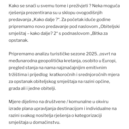
Kako se snaći u svemu tome i preživjeti ? Neka moguća
rješenja prezentirana su u sklopu ovogodišnjih
predavanja „Kako dalje ?“. Za početak iduće godine
pripremamo novo predavanje pod naslovom „Obiteljski
smještaj – kako dalje? 2“ s podnaslovom „Bitka za
opstanak.
Pripremamo analizu turističke sezone 2025. ,osvrt na
međunarodna geopolitička kretanja, osobito u Europi,
pregled stanja na nama najznačajnijim emitivnim
tržištima i prijedlog kratkoročnih i srednjoročnih mjera
za opstanak obiteljskog smještaja na razini općine,
grada ali i jedne obitelji.
Mjere dijelimo na društvene / komunalne u okviru
izrade plana upravljanja destinacijom i individualne na
razini svakog nositelja rješenja o kategorizaciji
smještaja u domaćinstvu.