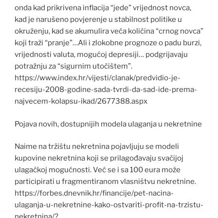
onda kad prikrivena inflacija “jede” vrijednost novca,
kad je narušeno povjerenje u stabilnost politike u
okruženju, kad se akumulira veća količina “crnog novca”
koji traži “pranje”…Ali i zlokobne prognoze o padu burzi,
vrijednosti valuta, mogućoj depresiji… podgrijavaju
potražnju za “sigurnim utočištem”.
https://www.index.hr/vijesti/clanak/predvidio-je-
recesiju-2008-godine-sada-tvrdi-da-sad-ide-prema-
najvecem-kolapsu-ikad/2677388.aspx
Pojava novih, dostupnijih modela ulaganja u nekretnine
Naime na tržištu nekretnina pojavljuju se modeli
kupovine nekretnina koji se prilagođavaju svačijoj
ulagačkoj mogućnosti. Već se i sa 100 eura može
participirati u fragmentiranom vlasništvu nekretnine.
https://forbes.dnevnik.hr/financije/pet-nacina-
ulaganja-u-nekretnine-kako-ostvariti-profit-na-trzistu-
nekretnina/?