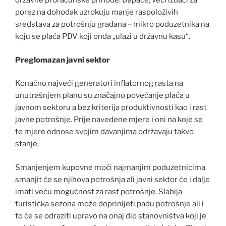
državne proračunske prihode. Dapače, veći izdaci za
porez na dohodak uzrokuju manje raspoloživih
sredstava za potrošnju građana – mikro poduzetnika na
koju se plaća PDV koji onda „ulazi u državnu kasu“.
Preglomazan javni sektor
Konačno najveći generatori inflatornog rasta na
unutrašnjem planu su značajno povećanje plaća u
javnom sektoru a bez kriterija produktivnosti kao i rast
javne potrošnje. Prije navedene mjere i oni na koje se
te mjere odnose svojim davanjima održavaju takvo
stanje.
Smanjenjem kupovne moći najmanjim poduzetnicima
smanjit će se njihova potrošnja ali javni sektor će i dalje
imati veću mogućnost za rast potrošnje. Slabija
turistička sezona može doprinijeti padu potrošnje ali i
to će se odraziti upravo na onaj dio stanovništva koji je