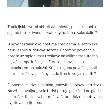
Tradicijski, izvorni obiteljski smještaj polako kopni a
snjime i atraktivnost hrvatskog turizma. Kako dalje ?
U novonastalim okolnostima pred nama je izazov sve
neizvjesnije turističke sezone. Enormno povećanje
poreza uz rapidni rast troškova na krilima trenutačno
najviše stope inflacije u Eurozoni stavlja nas u
nekonkurentan položaj. Krajnju cijenu povećanja svih
ulaznih troškova plaća gost. Je li on to voljan platiti ?
Ekonomske krize su stalna, „valovita“, pojava u društvu.
Na vrhu povoljnog vala turist putuje gdje želi i ne gleda
na trošak. Kad se val „obrušava“, turistička su putovanja
uvjetovana cijenom.