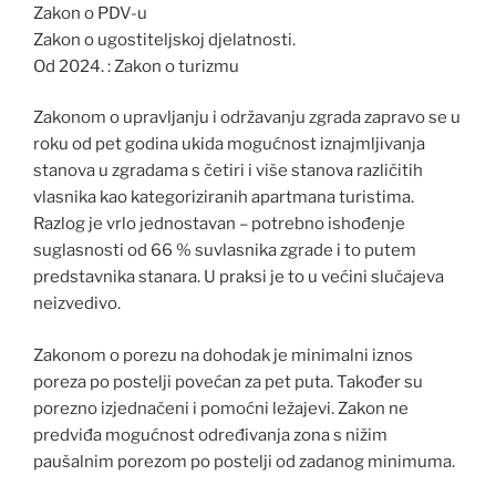
Zakon o PDV-u
Zakon o ugostiteljskoj djelatnosti.
Od 2024. : Zakon o turizmu
Zakonom o upravljanju i održavanju zgrada zapravo se u
roku od pet godina ukida mogućnost iznajmljivanja
stanova u zgradama s četiri i više stanova različitih
vlasnika kao kategoriziranih apartmana turistima.
Razlog je vrlo jednostavan – potrebno ishođenje
suglasnosti od 66 % suvlasnika zgrade i to putem
predstavnika stanara. U praksi je to u većini slučajeva
neizvedivo.
Zakonom o porezu na dohodak je minimalni iznos
poreza po postelji povećan za pet puta. Također su
porezno izjednačeni i pomoćni ležajevi. Zakon ne
predviđa mogućnost određivanja zona s nižim
paušalnim porezom po postelji od zadanog minimuma.