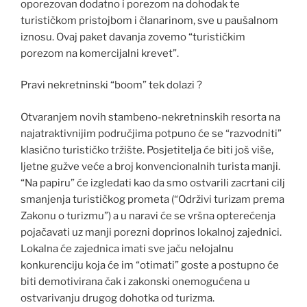
oporezovan dodatno i porezom na dohodak te
turističkom pristojbom i članarinom, sve u paušalnom
iznosu. Ovaj paket davanja zovemo “turističkim
porezom na komercijalni krevet”.
Pravi nekretninski “boom” tek dolazi ?
Otvaranjem novih stambeno-nekretninskih resorta na
najatraktivnijim područjima potpuno će se “razvodniti”
klasično turističko tržište. Posjetitelja će biti još više,
ljetne gužve veće a broj konvencionalnih turista manji.
“Na papiru” će izgledati kao da smo ostvarili zacrtani cilj
smanjenja turističkog prometa (“Održivi turizam prema
Zakonu o turizmu”) a u naravi će se vršna opterećenja
pojačavati uz manji porezni doprinos lokalnoj zajednici.
Lokalna će zajednica imati sve jaču nelojalnu
konkurenciju koja će im “otimati” goste a postupno će
biti demotivirana čak i zakonski onemogućena u
ostvarivanju drugog dohotka od turizma.