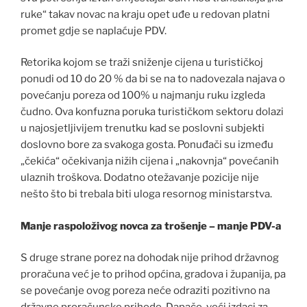
ruke“ takav novac na kraju opet uđe u redovan platni
promet gdje se naplaćuje PDV.
Retorika kojom se traži sniženje cijena u turističkoj
ponudi od 10 do 20 % da bi se na to nadovezala najava o
povećanju poreza od 100% u najmanju ruku izgleda
čudno. Ova konfuzna poruka turističkom sektoru dolazi
u najosjetljivijem trenutku kad se poslovni subjekti
doslovno bore za svakoga gosta. Ponuđači su između
„čekića“ očekivanja nižih cijena i „nakovnja“ povećanih
ulaznih troškova. Dodatno otežavanje pozicije nije
nešto što bi trebala biti uloga resornog ministarstva.
Manje raspoloživog novca za trošenje – manje PDV-a
S druge strane porez na dohodak nije prihod državnog
proračuna već je to prihod općina, gradova i županija, pa
se povećanje ovog poreza neće odraziti pozitivno na