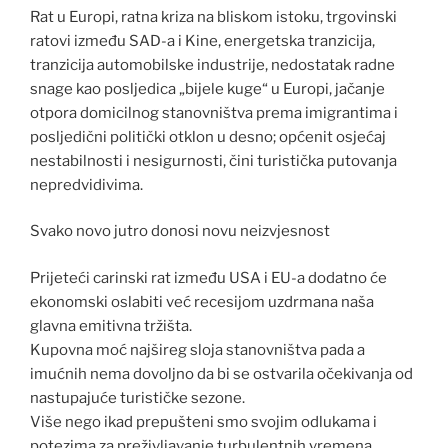
Rat u Europi, ratna kriza na bliskom istoku, trgovinski
ratovi između SAD-a i Kine, energetska tranzicija,
tranzicija automobilske industrije, nedostatak radne
snage kao posljedica „bijele kuge“ u Europi, jačanje
otpora domicilnog stanovništva prema imigrantima i
posljedični politički otklon u desno; općenit osjećaj
nestabilnosti i nesigurnosti, čini turistička putovanja
nepredvidivima.
Svako novo jutro donosi novu neizvjesnost
Prijeteći carinski rat između USA i EU-a dodatno će
ekonomski oslabiti već recesijom uzdrmana naša
glavna emitivna tržišta.
Kupovna moć najšireg sloja stanovništva pada a
imućnih nema dovoljno da bi se ostvarila očekivanja od
nastupajuće turističke sezone.
Više nego ikad prepušteni smo svojim odlukama i
potezima za preživljavanje turbulentnih vremena.