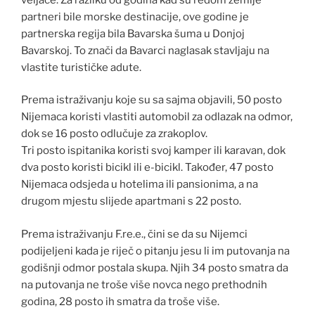
partneri bile morske destinacije, ove godine je
partnerska regija bila Bavarska šuma u Donjoj
Bavarskoj. To znači da Bavarci naglasak stavljaju na
vlastite turističke adute.
Prema istraživanju koje su sa sajma objavili, 50 posto
Nijemaca koristi vlastiti automobil za odlazak na odmor,
dok se 16 posto odlučuje za zrakoplov.
Tri posto ispitanika koristi svoj kamper ili karavan, dok
dva posto koristi bicikl ili e-bicikl. Također, 47 posto
Nijemaca odsjeda u hotelima ili pansionima, a na
drugom mjestu slijede apartmani s 22 posto.
Prema istraživanju F.re.e., čini se da su Nijemci
podijeljeni kada je riječ o pitanju jesu li im putovanja na
godišnji odmor postala skupa. Njih 34 posto smatra da
na putovanja ne troše više novca nego prethodnih
godina, 28 posto ih smatra da troše više.