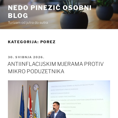
Preskoči
NEDO PINEZIĆ OSOBNI
na
BLOG
sadržaj
Turizam od jutra do sutra
KATEGORIJA:
POREZ
OBJAVLJENO
30. SVIBNJA 2026.
ANTIINFLACIJSKIM MJERAMA PROTIV
MIKRO PODUZETNIKA