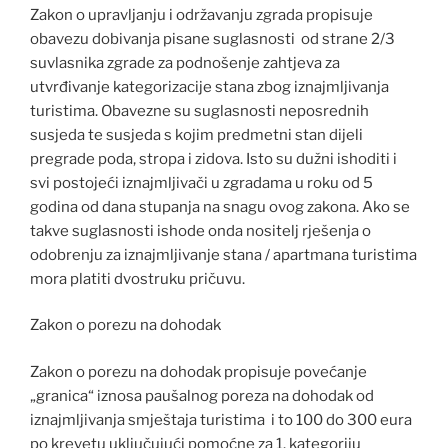
Zakon o upravljanju i održavanju zgrada propisuje
obavezu dobivanja pisane suglasnosti od strane 2/3
suvlasnika zgrade za podnošenje zahtjeva za
utvrđivanje kategorizacije stana zbog iznajmljivanja
turistima. Obavezne su suglasnosti neposrednih
susjeda te susjeda s kojim predmetni stan dijeli
pregrade poda, stropa i zidova. Isto su dužni ishoditi i
svi postojeći iznajmljivači u zgradama u roku od 5
godina od dana stupanja na snagu ovog zakona. Ako se
takve suglasnosti ishode onda nositelj rješenja o
odobrenju za iznajmljivanje stana / apartmana turistima
mora platiti dvostruku pričuvu.
Zakon o porezu na dohodak
Zakon o porezu na dohodak propisuje povećanje
„granica“ iznosa paušalnog poreza na dohodak od
iznajmljivanja smještaja turistima i to 100 do 300 eura
po krevetu uključujući pomoćne za 1. kategoriju