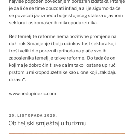
najviše pogođen povećanjem poreznih izdataka. Pitanje
je da li će se time obuzdati inflacija ali je sigurno da će
se povećati jaz između bolje stojećeg staleža u javnom
sektoru i osiromašenih mikropoduzetnika.
Bez temeljite reforme nema pozitivne promjene na
duži rok. Smanjenje i bolja učinkovitost sektora koji
troši veliki dio poreznih prihoda na plaće svojih
zaposlenika temelj je takve reforme. Do tada će oni
kojima je dobro činiti sve da im tako i ostane upirući
prstom u mikropoduzetnike kao u one koji „zakidaju
državu“.
www.nedopinezic.com
OBJAVLJENO
20. LISTOPADA 2025.
Obiteljski smještaj u turizmu