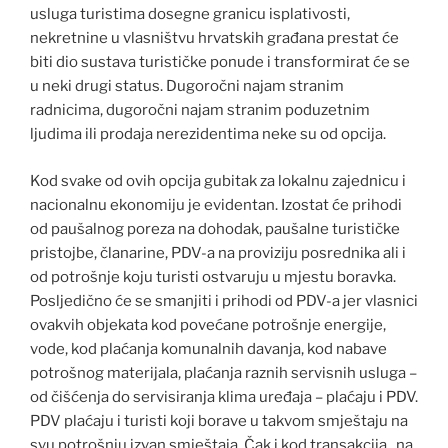
usluga turistima dosegne granicu isplativosti,
nekretnine u vlasništvu hrvatskih građana prestat će
biti dio sustava turističke ponude i transformirat će se
u neki drugi status. Dugoročni najam stranim
radnicima, dugoročni najam stranim poduzetnim
ljudima ili prodaja nerezidentima neke su od opcija.
Kod svake od ovih opcija gubitak za lokalnu zajednicu i
nacionalnu ekonomiju je evidentan. Izostat će prihodi
od paušalnog poreza na dohodak, paušalne turističke
pristojbe, članarine, PDV-a na proviziju posrednika ali i
od potrošnje koju turisti ostvaruju u mjestu boravka.
Posljedično će se smanjiti i prihodi od PDV-a jer vlasnici
ovakvih objekata kod povećane potrošnje energije,
vode, kod plaćanja komunalnih davanja, kod nabave
potrošnog materijala, plaćanja raznih servisnih usluga –
od čišćenja do servisiranja klima uređaja – plaćaju i PDV.
PDV plaćaju i turisti koji borave u takvom smještaju na
svu potrošnju izvan smještaja. Čak i kod transakcija „na