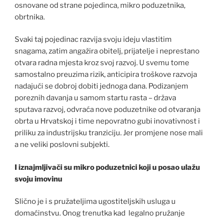
osnovane od strane pojedinca, mikro poduzetnika,
obrtnika.
Svaki taj pojedinac razvija svoju ideju vlastitim
snagama, zatim angažira obitelj, prijatelje i neprestano
otvara radna mjesta kroz svoj razvoj. U svemu tome
samostalno preuzima rizik, anticipira troškove razvoja
nadajući se dobroj dobiti jednoga dana. Podizanjem
poreznih davanja u samom startu rasta – država
sputava razvoj, odvraća nove poduzetnike od otvaranja
obrta u Hrvatskoj i time nepovratno gubi inovativnost i
priliku za industrijsku tranziciju. Jer promjene nose mali
a ne veliki poslovni subjekti.
I iznajmljivači su mikro poduzetnici koji u posao ulažu
svoju imovinu
Slično je i s pružateljima ugostiteljskih usluga u
domaćinstvu. Onog trenutka kad legalno pružanje