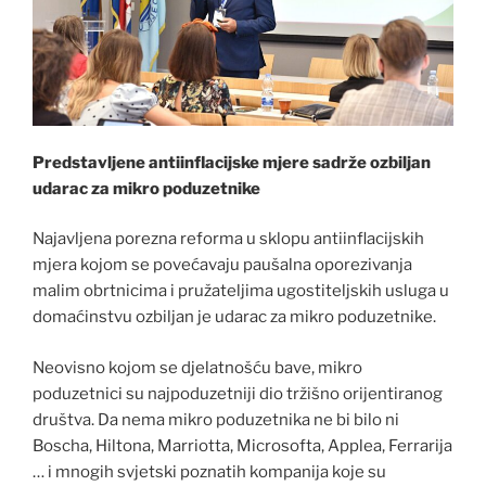
Predstavljene antiinflacijske mjere sadrže ozbiljan
udarac za mikro poduzetnike
Najavljena porezna reforma u sklopu antiinflacijskih
mjera kojom se povećavaju paušalna oporezivanja
malim obrtnicima i pružateljima ugostiteljskih usluga u
domaćinstvu ozbiljan je udarac za mikro poduzetnike.
Neovisno kojom se djelatnošću bave, mikro
poduzetnici su najpoduzetniji dio tržišno orijentiranog
društva. Da nema mikro poduzetnika ne bi bilo ni
Boscha, Hiltona, Marriotta, Microsofta, Applea, Ferrarija
… i mnogih svjetski poznatih kompanija koje su