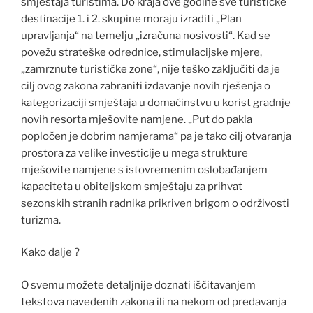
smještaja turistima. Do kraja ove godine sve turističke
destinacije 1. i 2. skupine moraju izraditi „Plan
upravljanja“ na temelju „izračuna nosivosti“. Kad se
povežu strateške odrednice, stimulacijske mjere,
„zamrznute turističke zone“, nije teško zaključiti da je
cilj ovog zakona zabraniti izdavanje novih rješenja o
kategorizaciji smještaja u domaćinstvu u korist gradnje
novih resorta mješovite namjene. „Put do pakla
popločen je dobrim namjerama“ pa je tako cilj otvaranja
prostora za velike investicije u mega strukture
mješovite namjene s istovremenim oslobađanjem
kapaciteta u obiteljskom smještaju za prihvat
sezonskih stranih radnika prikriven brigom o održivosti
turizma.
Kako dalje ?
O svemu možete detaljnije doznati iščitavanjem
tekstova navedenih zakona ili na nekom od predavanja