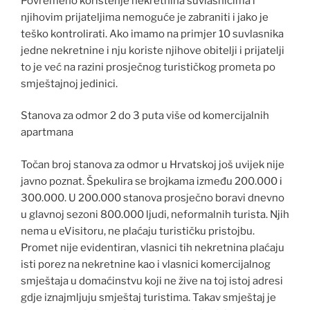
Povremeno korištenje nekretnina suvlasnicima i
njihovim prijateljima nemoguće je zabraniti i jako je
teško kontrolirati. Ako imamo na primjer 10 suvlasnika
jedne nekretnine i nju koriste njihove obitelji i prijatelji
to je već na razini prosječnog turističkog prometa po
smještajnoj jedinici.
Stanova za odmor 2 do 3 puta više od komercijalnih
apartmana
Točan broj stanova za odmor u Hrvatskoj još uvijek nije
javno poznat. Špekulira se brojkama između 200.000 i
300.000. U 200.000 stanova prosječno boravi dnevno
u glavnoj sezoni 800.000 ljudi, neformalnih turista. Njih
nema u eVisitoru, ne plaćaju turističku pristojbu.
Promet nije evidentiran, vlasnici tih nekretnina plaćaju
isti porez na nekretnine kao i vlasnici komercijalnog
smještaja u domaćinstvu koji ne žive na toj istoj adresi
gdje iznajmljuju smještaj turistima. Takav smještaj je