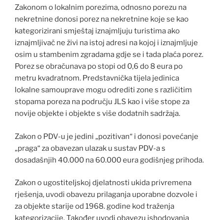
Zakonom o lokalnim porezima, odnosno porezu na
nekretnine donosi porez na nekretnine koje se kao
kategorizirani smještaj iznajmljuju turistima ako
iznajmljivač ne živi na istoj adresi na kojoj i iznajmljuje
osim u stambenim zgradama gdje se i tada plaća porez.
Porez se obračunava po stopi od 0,6 do 8 eura po
metru kvadratnom. Predstavnička tijela jedinica
lokalne samouprave mogu odrediti zone s različitim
stopama poreza na području JLS kao i više stope za
novije objekte i objekte s više dodatnih sadržaja.
Zakon o PDV-u je jedini „pozitivan“ i donosi povećanje
„praga“ za obavezan ulazak u sustav PDV-a s
dosadašnjih 40.000 na 60.000 eura godišnjeg prihoda.
Zakon o ugostiteljskoj djelatnosti ukida privremena
rješenja, uvodi obavezu prilaganja uporabne dozvole i
za objekte starije od 1968. godine kod traženja
kategorizacije. Također uvodi obavezu ishodovanja