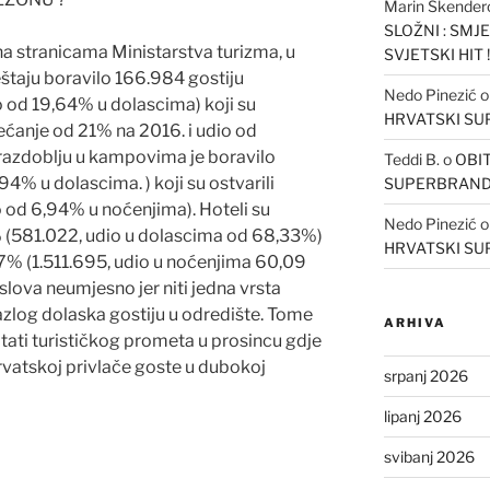
Marin Skender
SLOŽNI : SMJ
 stranicama Ministarstva turizma, u
SVJETSKI HIT !
eštaju boravilo 166.984 gostiju
Nedo Pinezić
 od 19,64% u dolascima) koji su
HRVATSKI S
ećanje od 21% na 2016. i udio od
razdoblju u kampovima je boravilo
Teddi B.
o
OBIT
94% u dolascima. ) koji su ostvarili
SUPERBRAN
 od 6,94% u noćenjima). Hoteli su
Nedo Pinezić
0% (581.022, udio u dolascima od 68,33%)
HRVATSKI S
% (1.511.695, udio u noćenjima 60,09
aslova neumjesno jer niti jedna vrsta
azlog dolaska gostiju u odredište. Tome
ARHIVA
tati turističkog prometa u prosincu gdje
Hrvatskoj privlače goste u dubokoj
srpanj 2026
lipanj 2026
svibanj 2026