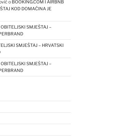
ović
o
BOOKING.COM I AIRBNB
EŠTAJ KOD DOMAĆINA JE
o
OBITELJSKI SMJEŠTAJ –
UPERBRAND
ELJSKI SMJEŠTAJ – HRVATSKI
D
o
OBITELJSKI SMJEŠTAJ –
UPERBRAND