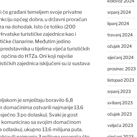
kolovoz 2024
i će građani temeljem svoje privatne
srpanj 2024
unkciju općeg dobra, u državni proračun
lipanj 2024
za na dohodak. Isto će toliko (200
 Hrvatske turističke zajednice kao i
travanj 2024
stičke članarine. Međutim jedino
ožujak 2024
predstavnika u tijelima vijeća turističkih
 općina do HTZa. Oni koji najviše
siječanj 2024
tičkih zajednica isključeni su iz sustava
prosinac 2023
listopad 2023
srpanj 2023
eljskom je smještaju boravilo 6,8
svibanj 2023
jim domaćinima ostvarili najmanje 13,6
ožujak 2023
sječno 3 po dolasku). Svaki je gost
o komunicirao sa svojim domaćinom
veljača 2023
 odlasku), ukupno 13,6 milijuna puta.
objavili najmanje 3 milijuna recenzija što
siječanj 2023