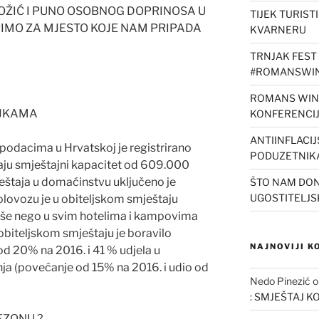
OŽIĆ I PUNO OSOBNOG DOPRINOSA U
TIJEK TURIST
ORIMO ZA MJESTO KOJE NAM PRIPADA
KVARNERU
TRNJAK FEST 
#ROMANSWIN
ROMANS WINE
OJKAMA
KONFERENCI
ANTIINFLACI
odacima u Hrvatskoj je registrirano
PODUZETNIK
ju smještajni kapacitet od 609.000
ještaja u domaćinstvu uključeno je
ŠTO NAM DON
UGOSTITELJS
lovozu je u obiteljskom smještaju
više nego u svim hotelima i kampovima
obiteljskom smještaju je boravilo
NAJNOVIJI 
d 20% na 2016. i 41 % udjela u
ja (povećanje od 15% na 2016. i udio od
Nedo Pinezić
: SMJEŠTAJ K
EZONU ?