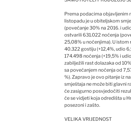
Prema podacima objavljenim na
listopadu je u obiteljskom smj
(povećanje 30% na 2016. i udio
ostvarili 631.022 noćenja (pov
25,08% u noćenjima). U istom 
40.322 gostiju (+12,4%, udio 6,
174.498 noćenja (+19,5% i udio
zabilježili rast dolazaka od 1
sa povećanjem noćenja od 7,57
%). Zapravo je ovo pitanje iz n
smještaja ne može biti glavni r
će zasigurno posvjedočiti rezul
će se vidjeti koja odredišta u 
posezoni i zašto.
VELIKA VRIJEDNOST