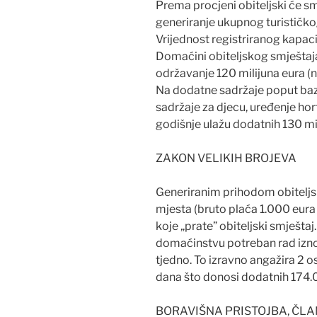
Prema procjeni obiteljski će sm
generiranje ukupnog turističkog
Vrijednost registriranog kapacit
Domaćini obiteljskog smještaja
održavanje 120 milijuna eura (n
Na dodatne sadržaje poput baz
sadržaje za djecu, uređenje hor
godišnje ulažu dodatnih 130 mil
ZAKON VELIKIH BROJEVA
Generiranim prihodom obiteljs
mjesta (bruto plaća 1.000 eura
koje „prate” obiteljski smještaj
domaćinstvu potreban rad iznos
tjedno. To izravno angažira 2
dana što donosi dodatnih 174.
BORAVIŠNA PRISTOJBA, ČL