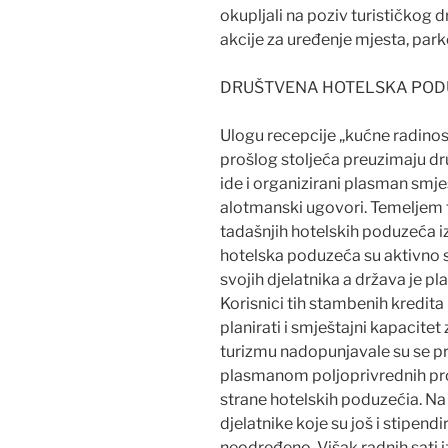
okupljali na poziv turističkog dru
akcije za uređenje mjesta, park
DRUŠTVENA HOTELSKA PODUZ
Ulogu recepcije „kućne radin
prošlog stoljeća preuzimaju dr
ide i organizirani plasman smje
alotmanski ugovori. Temeljem t
tadašnjih hotelskih poduzeća iz
hotelska poduzeća su aktivno 
svojih djelatnika a država je pl
Korisnici tih stambenih kredita
planirati i smještajni kapacitet
turizmu nadopunjavale su se pr
plasmanom poljoprivrednih pr
strane hotelskih poduzećia. Na t
djelatnike koje su još i stipendi
neodređeno. Višak radnih sati 