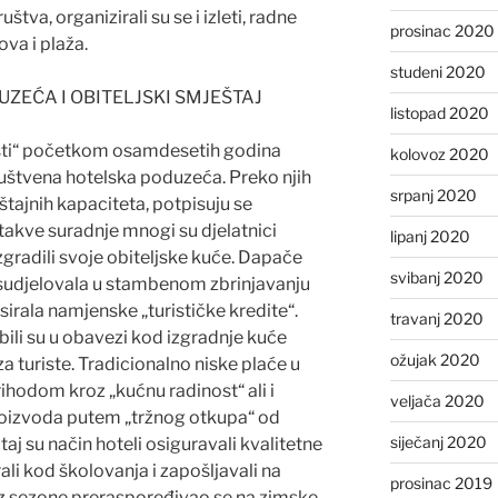
štva, organizirali su se i izleti, radne
prosinac 2020
ova i plaža.
studeni 2020
EĆA I OBITELJSKI SMJEŠTAJ
listopad 2020
osti“ početkom osamdesetih godina
kolovoz 2020
uštvena hotelska poduzeća. Preko njih
srpanj 2020
štajnih kapaciteta, potpisuju se
akve suradnje mnogi su djelatnici
lipanj 2020
gradili svoje obiteljske kuće. Dapače
svibanj 2020
sudjelovala u stambenom zbrinjavanju
asirala namjenske „turističke kredite“.
travanj 2020
 bili su u obavezi kod izgradnje kuće
ožujak 2020
 za turiste. Tradicionalno niske plaće u
ihodom kroz „kućnu radinost“ ali i
veljača 2020
oizvoda putem „tržnog otkupa“ od
siječanj 2020
aj su način hoteli osiguravali kvalitetne
rali kod školovanja i zapošljavali na
prosinac 2019
iz sezone preraspoređivao se na zimske