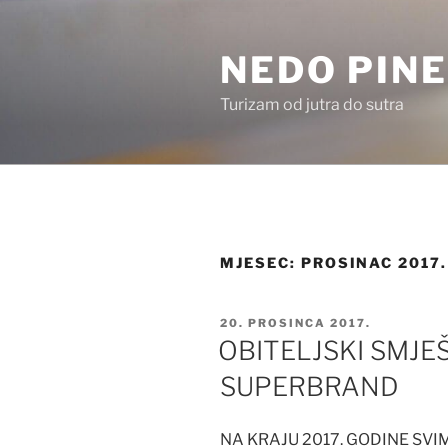
Preskoči
na
NEDO PINE
sadržaj
Turizam od jutra do sutra
MJESEC:
PROSINAC 2017.
OBJAVLJENO
20. PROSINCA 2017.
OBITELJSKI SMJE
SUPERBRAND
NA KRAJU 2017. GODINE SV