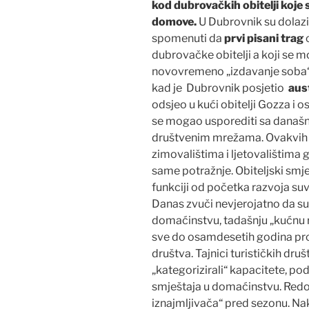
kod dubrovačkih obitelji koje
domove.
U Dubrovnik su dolazi
spomenuti da
prvi pisani trag
o
dubrovačke obitelji a koji se m
novovremeno „izdavanje soba
kad je Dubrovnik posjetio
aust
odsjeo u kući obitelji Gozza i o
se mogao usporediti sa današn
društvenim mrežama. Ovakvih p
zimovalištima i ljetovalištima 
same potražnje. Obiteljski smješ
funkciji od početka razvoja s
Danas zvuči nevjerojatno da su 
domaćinstvu, tadašnju „kućnu 
sve do osamdesetih godina proš
društva. Tajnici turističkih dru
„kategorizirali“ kapacitete, po
smještaja u domaćinstvu. Redov
iznajmljivača“ pred sezonu. Na