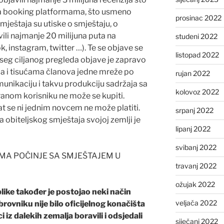
a booking platformama, što usmeno
prosinac 2022
smještaja su utiske o smještaju, o
ili najmanje 20 milijuna puta na
studeni 2022
instagram, twitter …). Te se objave se
listopad 2022
seg ciljanog pregleda objave je zapravo
ama i tisućama članova jedne mreže po
rujan 2022
munikaciju i takvu produkciju sadržaja sa
kolovoz 2022
anom korisniku ne može se kupiti.
at se ni jednim novcem ne može platiti.
srpanj 2022
obiteljskog smještaja svojoj zemlji je
lipanj 2022
svibanj 2022
MA POČINJE SA SMJEŠTAJEM U
travanj 2022
ožujak 2022
like također je postojao neki način
veljača 2022
brovniku nije bilo oficijelnog konačišta
i iz dalekih zemalja boravili i odsjedali
siječanj 2022