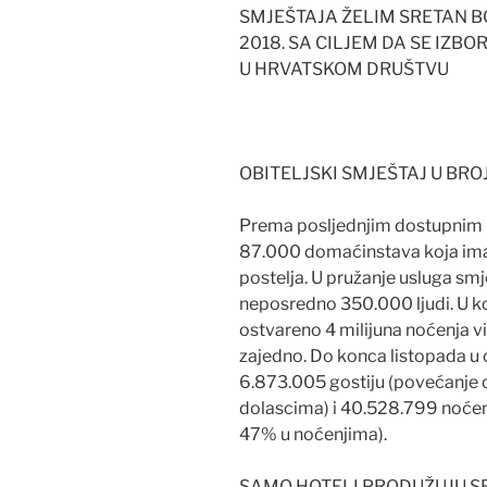
SMJEŠTAJA ŽELIM SRETAN B
2018. SA CILJEM DA SE IZB
U HRVATSKOM DRUŠTVU
OBITELJSKI SMJEŠTAJ U BR
Prema posljednjim dostupnim p
87.000 domaćinstava koja ima
postelja. U pružanje usluga sm
neposredno 350.000 ljudi. U ko
ostvareno 4 milijuna noćenja 
zajedno. Do konca listopada u 
6.873.005 gostiju (povećanje o
dolascima) i 40.528.799 noćen
47% u noćenjima).
SAMO HOTELI PRODUŽUJU S