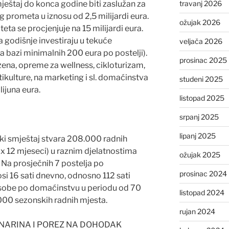
ještaj do konca godine biti zaslužan za
travanj 2026
 prometa u iznosu od 2,5 milijardi eura.
ožujak 2026
eta se procjenjuje na 15 milijardi eura.
 godišnje investiraju u tekuće
veljača 2026
a bazi minimalnih 200 eura po postelji).
prosinac 2025
ena, opreme za wellness, cikloturizam,
tikulture, na marketing i sl. domaćinstva
studeni 2025
ijuna eura.
listopad 2025
srpanj 2025
lipanj 2025
ki smještaj stvara 208.000 radnih
 x 12 mjeseci) u raznim djelatnostima
ožujak 2025
. Na prosječnih 7 postelja po
prosinac 2024
i 16 sati dnevno, odnosno 112 sati
 osobe po domaćinstvu u periodu od 70
listopad 2024
000 sezonskih radnih mjesta.
rujan 2024
ANARINA I POREZ NA DOHODAK