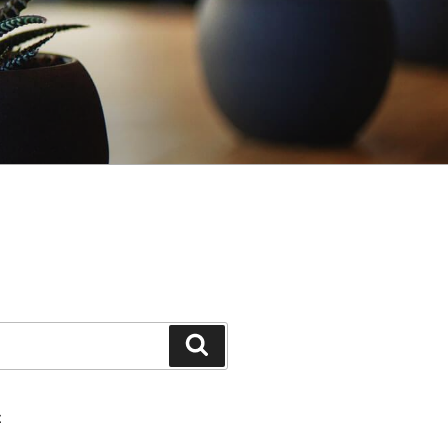
Pretraži
E