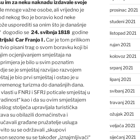
 su im za neku naknadu izdavale svoje
le mnoge važne osobe, ali vrijedno je
prosinac 2021
d nekog tko je boravio kod neke
studeni 2021
ože usporediti sa onim što je današnje
“ dogodio se
24. svibnja 1818
godine
listopad 2021
rijski Car Franjo I .
Car je tom prilikom
rujan 2021
stvio pisani trag o svom boravku koji bi
jim ocjenjivanjem smještaja na
kolovoz 2021
rimjera je bilo u svim poznatim
srpanj 2021
gdje se je smještaj razvijao razvojem
taj je bio prvi smještaj i ostao je u
lipanj 2021
uvremenog turizma do današnjih dana.
svibanj 2021
vlasti u FNRJ i SFRJ poticale smještaj u
radinost“ kao i da su ovim smještajem
travanj 2021
log stoljeća upravljala turistička
ožujak 2021
štava su obilazili domaćinstva i
dučavali građane pružatelje usluga
veljača 2021
ito su se održavali „skupovi
kon sezone su se također „iznajmljivači“
siječanj 2021