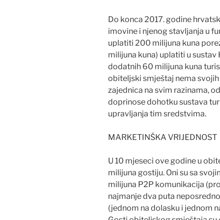
Do konca 2017. godine hrvatsk
imovine i njenog stavljanja u f
uplatiti 200 milijuna kuna pore
milijuna kuna) uplatiti u sustav
dodatnih 60 milijuna kuna turi
obiteljski smještaj nema svojih 
zajednica na svim razinama, od
doprinose dohotku sustava turis
upravljanja tim sredstvima.
MARKETINŠKA VRIJEDNOST
U 10 mjeseci ove godine u obit
milijuna gostiju. Oni su sa svo
milijuna P2P komunikacija (pro
najmanje dva puta neposredn
(jednom na dolasku i jednom na
Gosti obiteljskog smještaja su 