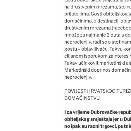
na društvenim mrežama, što n
prijateljima. Gosti obiteljskog 
domaćinima, o destinaciji objav
društvenim mrežama (facebook, 
množe za najmanje 2 puta a do
neprocjenjiv, radi se o stotin
gostu – objavljivaču. Takvu ko
ciljanom isporukom zainteresir
Takav učinkovit marketinški al
Marketinški doprinos domaćina 
neprocjenjiv.
POVIJEST HRVATSKOG TURIZ
DOMAĆINSTVU
I za vrijeme Dubrovačke repub
obiteljskog smještaja jer u Du
no ipak su razni trgovci, putnic