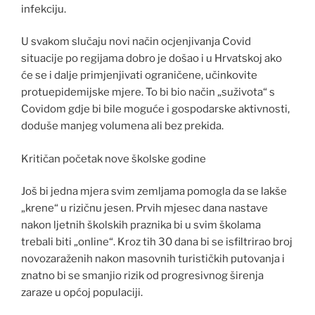
infekciju.
U svakom slučaju novi način ocjenjivanja Covid
situacije po regijama dobro je došao i u Hrvatskoj ako
će se i dalje primjenjivati ograničene, učinkovite
protuepidemijske mjere. To bi bio način „suživota“ s
Covidom gdje bi bile moguće i gospodarske aktivnosti,
doduše manjeg volumena ali bez prekida.
Kritičan početak nove školske godine
Još bi jedna mjera svim zemljama pomogla da se lakše
„krene“ u rizičnu jesen. Prvih mjesec dana nastave
nakon ljetnih školskih praznika bi u svim školama
trebali biti „online“. Kroz tih 30 dana bi se isfiltrirao broj
novozaraženih nakon masovnih turističkih putovanja i
znatno bi se smanjio rizik od progresivnog širenja
zaraze u općoj populaciji.