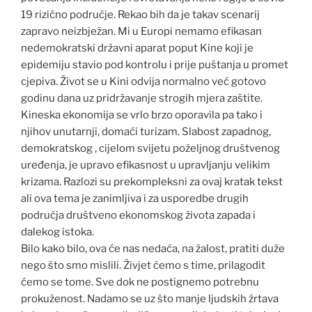
19 rizično područje. Rekao bih da je takav scenarij
zapravo neizbježan. Mi u Europi nemamo efikasan
nedemokratski državni aparat poput Kine koji je
epidemiju stavio pod kontrolu i prije puštanja u promet
cjepiva. Život se u Kini odvija normalno već gotovo
godinu dana uz pridržavanje strogih mjera zaštite.
Kineska ekonomija se vrlo brzo oporavila pa tako i
njihov unutarnji, domaći turizam. Slabost zapadnog,
demokratskog , cijelom svijetu poželjnog društvenog
uređenja, je upravo efikasnost u upravljanju velikim
krizama. Razlozi su prekompleksni za ovaj kratak tekst
ali ova tema je zanimljiva i za usporedbe drugih
područja društveno ekonomskog života zapada i
dalekog istoka.
Bilo kako bilo, ova će nas nedaća, na žalost, pratiti duže
nego što smo mislili. Živjet ćemo s time, prilagodit
ćemo se tome. Sve dok ne postignemo potrebnu
prokuženost. Nadamo se uz što manje ljudskih žrtava