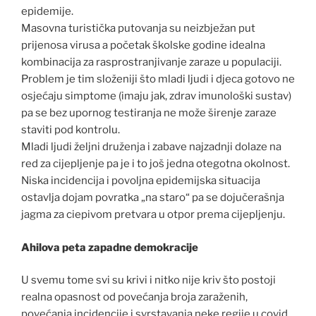
epidemije.
Masovna turistička putovanja su neizbježan put
prijenosa virusa a početak školske godine idealna
kombinacija za rasprostranjivanje zaraze u populaciji.
Problem je tim složeniji što mladi ljudi i djeca gotovo ne
osjećaju simptome (imaju jak, zdrav imunološki sustav)
pa se bez upornog testiranja ne može širenje zaraze
staviti pod kontrolu.
Mladi ljudi željni druženja i zabave najzadnji dolaze na
red za cijepljenje pa je i to još jedna otegotna okolnost.
Niska incidencija i povoljna epidemijska situacija
ostavlja dojam povratka „na staro“ pa se dojučerašnja
jagma za ciepivom pretvara u otpor prema cijepljenju.
Ahilova peta zapadne demokracije
U svemu tome svi su krivi i nitko nije kriv što postoji
realna opasnost od povećanja broja zaraženih,
povećanja incidencije i svrstavanja neke regije u covid