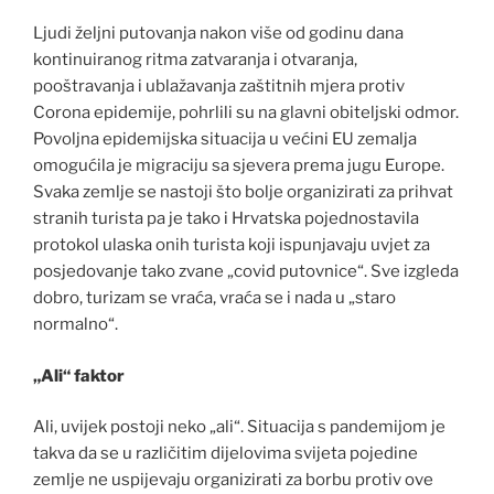
Ljudi željni putovanja nakon više od godinu dana
kontinuiranog ritma zatvaranja i otvaranja,
pooštravanja i ublažavanja zaštitnih mjera protiv
Corona epidemije, pohrlili su na glavni obiteljski odmor.
Povoljna epidemijska situacija u većini EU zemalja
omogućila je migraciju sa sjevera prema jugu Europe.
Svaka zemlje se nastoji što bolje organizirati za prihvat
stranih turista pa je tako i Hrvatska pojednostavila
protokol ulaska onih turista koji ispunjavaju uvjet za
posjedovanje tako zvane „covid putovnice“. Sve izgleda
dobro, turizam se vraća, vraća se i nada u „staro
normalno“.
„Ali“ faktor
Ali, uvijek postoji neko „ali“. Situacija s pandemijom je
takva da se u različitim dijelovima svijeta pojedine
zemlje ne uspijevaju organizirati za borbu protiv ove