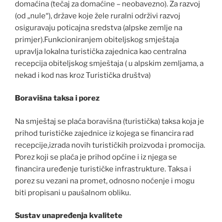
domaćina (tečaj za domaćine – neobavezno). Za razvoj
(od „nule“), države koje žele ruralni održivi razvoj
osiguravaju poticajna sredstva (alpske zemlje na
primjer).Funkcioniranjem obiteljskog smještaja
upravlja lokalna turistička zajednica kao centralna
recepcija obiteljskog smještaja ( u alpskim zemljama, a
nekad i kod nas kroz Turistička društva)
Boravišna taksa i porez
Na smještaj se plaća boravišna (turistička) taksa koja je
prihod turističke zajednice iz kojega se financira rad
recepcije,izrada novih turističkih proizvoda i promocija.
Porez koji se plaća je prihod općine i iz njega se
financira uređenje turističke infrastrukture. Taksa i
porez su vezani na promet, odnosno noćenje i mogu
biti propisani u paušalnom obliku.
Sustav unapređenja kvalitete