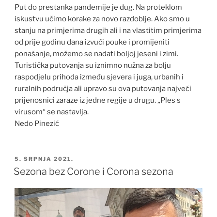
Put do prestanka pandemije je dug. Na proteklom
iskustvu učimo korake za novo razdoblje. Ako smo u
stanju na primjerima drugih ali i na vlastitim primjerima
od prije godinu dana izvući pouke i promijeniti
ponašanje, možemo se nadati boljoj jeseni i zimi.
Turistička putovanja su iznimno nužna za bolju
raspodjelu prihoda između sjevera i juga, urbanih i
ruralnih područja ali upravo su ova putovanja najveći
prijenosnici zaraze iz jedne regije u drugu. „Ples s
virusom“ se nastavlja.
Nedo Pinezić
OBJAVLJENO
5. SRPNJA 2021.
Sezona bez Corone i Corona sezona