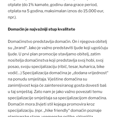
otplate (do 1% kamate, godinu dana grace period,
otplata na 5 godina, maksimalan iznos do 15.000 eur,
npr.).
Domaćin je najvažniji stup kvalitete
Domaćinstvo predstavlja domaćin. On i njegova obitelj
su „brand“. Jako je važno predstaviti ljude koji ugošćuju
ljude. U prvi plan promocije stavljamo obitelj, zatim
nositelja domaćinstva koji predstavlja svoj hobi, svoj
posao, svoju specijalizaciju (ribič, tesar, kuharica, bike
vodič…) Specijalizacija domaćina je „dodana vrijednost“
na ponudu smještaja. Vještine domaćina su
zanimljivost koja će zainteresiranog gosta dovesti baš
u taj smještaj. Zato nam je jako važno povezati temu
specijalizacije smještaja sa specijalizacijom domaćina.
Domaćin mora živjeti stil kojega promovira kroz
specijalizaciju. (npr. „hike friendly“ domaćin poznaje
planinarske staze, vremenske prilike, skloništa,