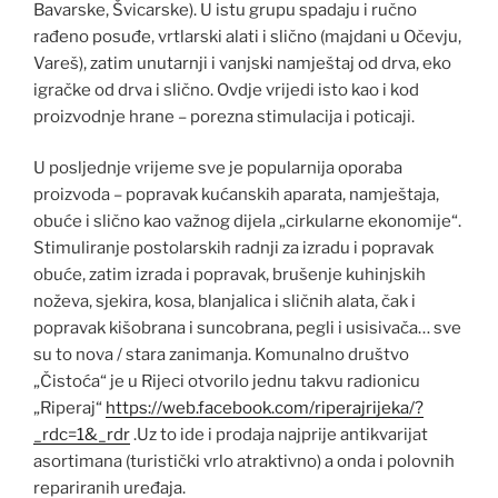
Bavarske, Švicarske). U istu grupu spadaju i ručno
rađeno posuđe, vrtlarski alati i slično (majdani u Očevju,
Vareš), zatim unutarnji i vanjski namještaj od drva, eko
igračke od drva i slično. Ovdje vrijedi isto kao i kod
proizvodnje hrane – porezna stimulacija i poticaji.
U posljednje vrijeme sve je popularnija oporaba
proizvoda – popravak kućanskih aparata, namještaja,
obuće i slično kao važnog dijela „cirkularne ekonomije“.
Stimuliranje postolarskih radnji za izradu i popravak
obuće, zatim izrada i popravak, brušenje kuhinjskih
noževa, sjekira, kosa, blanjalica i sličnih alata, čak i
popravak kišobrana i suncobrana, pegli i usisivača… sve
su to nova / stara zanimanja. Komunalno društvo
„Čistoća“ je u Rijeci otvorilo jednu takvu radionicu
„Riperaj“
https://web.facebook.com/riperajrijeka/?
_rdc=1&_rdr
.Uz to ide i prodaja najprije antikvarijat
asortimana (turistički vrlo atraktivno) a onda i polovnih
repariranih uređaja.