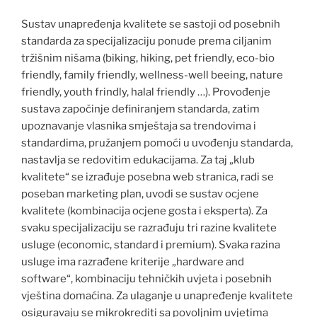
Sustav unapređenja kvalitete se sastoji od posebnih
standarda za specijalizaciju ponude prema ciljanim
tržišnim nišama (biking, hiking, pet friendly, eco-bio
friendly, family friendly, wellness-well beeing, nature
friendly, youth frindly, halal friendly …). Provođenje
sustava započinje definiranjem standarda, zatim
upoznavanje vlasnika smještaja sa trendovima i
standardima, pružanjem pomoći u uvođenju standarda,
nastavlja se redovitim edukacijama. Za taj „klub
kvalitete“ se izrađuje posebna web stranica, radi se
poseban marketing plan, uvodi se sustav ocjene
kvalitete (kombinacija ocjene gosta i eksperta). Za
svaku specijalizaciju se razrađuju tri razine kvalitete
usluge (economic, standard i premium). Svaka razina
usluge ima razrađene kriterije „hardware and
software“, kombinaciju tehničkih uvjeta i posebnih
vještina domaćina. Za ulaganje u unapređenje kvalitete
osiguravaju se mikrokrediti sa povoljnim uvjetima