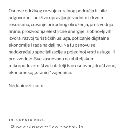
Osnove održivog razvoja ruralnog područja bi bile
odgovorno i održivo upravljanje vodnim i drvnim
resursima, čuvanje prirodnog okruženja, proizvodnja
hrane, proizvodnja električne energije iz obnovljivih
izvora, razvoj turističkih usluga, poticanje digitalne
ekonomije i rada na daljinu. Na tu osnovu se
nadograđuju specijalizacije u pojedinoj vrsti usluge ili
proizvodnje. Sve zasnovano na obiteljskom
mikropoduzetništvu i obitelji kao osnovnoj društvenoj i
ekonomskoj „stanici“ zajednice.
Nedopinezic.com
OBJAVLJENO
19. SRPNJA 2021.
„Ples s virusom“ se nastavlja