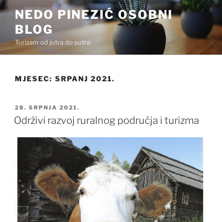
Preskoči
NEDO PINEZIĆ OSOBNI
na
BLOG
sadržaj
Turizam od jutra do sutra
MJESEC:
SRPANJ 2021.
OBJAVLJENO
28. SRPNJA 2021.
Održivi razvoj ruralnog područja i turizma