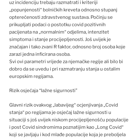
uz incidenciju trebaju razmatrati i kriteriji
„popunjenosti“ bolničkih kreveta odnosno stupanj
opterećenosti zdravstvenog sustava. Počinju se
prikupljati podaci o postotku covid pozitivnih
pacijenata na „normalnim“ odjelima, intenzitet
simptoma i stanje procijepljenosti. Još uvijek je
značajan i tako zvani R faktor, odnosno broj osoba koje
zarazi jedna inficirana osoba.
Svi ovi parametri vrijede za njemačke regije ali bilo bi
dobro da se uvedu i pri razmatranju stanja u ostalim
europskim regijama.
Rizik osjećaja “lažne sigurnosti”
Glavni rizik ovakvog „labavijeg“ ocjenjivanja „Covid
stanja“ po regijama je osjećaj lažne sigurnosti u
situaciji s još uvijek niskom procijepljenošću populacije
i post Covid sindromima poznatijim kao „Long Covid“
koji se javljaju i kod mlađe populacije koja je preboljela