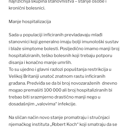
najrizičnija skupina stanovništva – starije osobe i
kronični bolesnici.
Manje hospitalizacija
Sada u populaciji inficiranih prevladavaju mlađi
stanovnici koji generalno imaju bolji imunološki sustav
i blaže simptome bolesti. Posljedično imamo manji broj
hospitaliziranih, teško bolesnih koji trebaju potporu
disanja i konačno manje umrlih.
To su ujedno i glavni razlozi popuštanja restrikcija u
Velikoj Britaniji unatoč znatnom rastu inficiranih
građana. Predviđa se da bi broj novozaraženih dnevno
mogao premašiti 100 000 ali broj hospitaliziranih bi
trebao biti srazmjerno drastično manji nego u
dosadašnjim „valovima“ infekcije.
Na sličan način novo stanje promatraju i stručnjaci
njemačkog instituta „Robert Koch“ koji smatraju da se