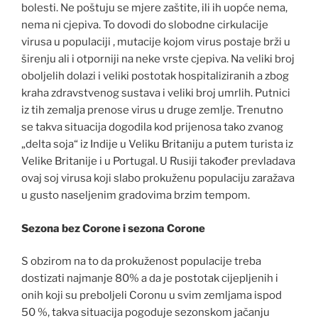
bolesti. Ne poštuju se mjere zaštite, ili ih uopće nema,
nema ni cjepiva. To dovodi do slobodne cirkulacije
virusa u populaciji , mutacije kojom virus postaje brži u
širenju ali i otporniji na neke vrste cjepiva. Na veliki broj
oboljelih dolazi i veliki postotak hospitaliziranih a zbog
kraha zdravstvenog sustava i veliki broj umrlih. Putnici
iz tih zemalja prenose virus u druge zemlje. Trenutno
se takva situacija dogodila kod prijenosa tako zvanog
„delta soja“ iz Indije u Veliku Britaniju a putem turista iz
Velike Britanije i u Portugal. U Rusiji također prevladava
ovaj soj virusa koji slabo prokuženu populaciju zaražava
u gusto naseljenim gradovima brzim tempom.
Sezona bez Corone i sezona Corone
S obzirom na to da prokuženost populacije treba
dostizati najmanje 80% a da je postotak cijepljenih i
onih koji su preboljeli Coronu u svim zemljama ispod
50 %, takva situacija pogoduje sezonskom jačanju