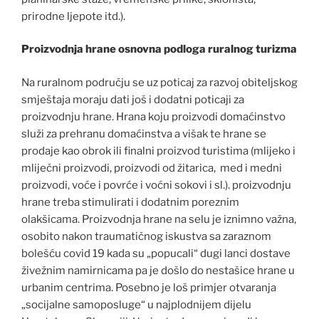
prirodne ljepote itd.).
Proizvodnja hrane osnovna podloga ruralnog turizma
Na ruralnom području se uz poticaj za razvoj obiteljskog
smještaja moraju dati još i dodatni poticaji za
proizvodnju hrane. Hrana koju proizvodi domaćinstvo
služi za prehranu domaćinstva a višak te hrane se
prodaje kao obrok ili finalni proizvod turistima (mlijeko i
mliječni proizvodi, proizvodi od žitarica, med i medni
proizvodi, voće i povrće i voćni sokovi i sl.). proizvodnju
hrane treba stimulirati i dodatnim poreznim
olakšicama. Proizvodnja hrane na selu je iznimno važna,
osobito nakon traumatičnog iskustva sa zaraznom
bolešću covid 19 kada su „popucali“ dugi lanci dostave
živežnim namirnicama pa je došlo do nestašice hrane u
urbanim centrima. Posebno je loš primjer otvaranja
„socijalne samoposluge“ u najplodnijem dijelu