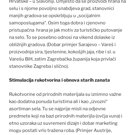
Hrvatske – u Slavoniji. Umjesto da se proizvodi hrana na
selu i s njome povoljno snabdjeva grad, stanovnici
manjih gradova se opskrbljuju u „socijalnim
samoposlugama“. Osim toga dobra i cjenovno
pristupačna hrana je jak motiv za turističko putovanje
na selo. To se posebno odnosi na vikend dolaske iz
obližnjih gradova. (Dobar primjer Sarajevo – Vareš i
proizvodnja sira, tjestenine, kokošjih jaja, ribe i sl. u
Varešu BiH, zatim Zagrebačka županija koja privlači
stanovnike Zagreba i slično).
Stimulacija rukotvorina i obnova starih zanata
Rukotvorine od prirodnih materijala su iznimno važne
kao dodatna ponuda turistima ali i kao „izvozni“
asortiman sela. Tu se najprije misli na odjevne
predmete koji na bazi prirodnih materijla (ovčja vuna) i
etno uzoraka uz suvremeni dizajn i dobar marketing
mogu postati vrlo tražena roba. (Primjer Austrije,