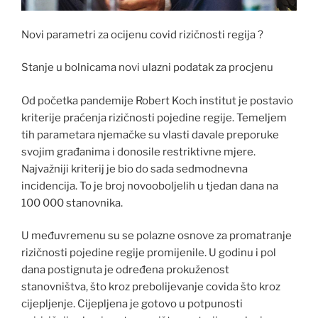
Novi parametri za ocijenu covid rizičnosti regija ?
Stanje u bolnicama novi ulazni podatak za procjenu
Od početka pandemije Robert Koch institut je postavio
kriterije praćenja rizičnosti pojedine regije. Temeljem
tih parametara njemačke su vlasti davale preporuke
svojim građanima i donosile restriktivne mjere.
Najvažniji kriterij je bio do sada sedmodnevna
incidencija. To je broj novooboljelih u tjedan dana na
100 000 stanovnika.
U međuvremenu su se polazne osnove za promatranje
rizičnosti pojedine regije promijenile. U godinu i pol
dana postignuta je određena prokuženost
stanovništva, što kroz prebolijevanje covida što kroz
cijepljenje. Cijepljena je gotovo u potpunosti