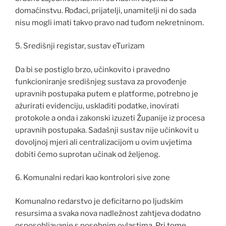
domaćinstvu. Rođaci, prijatelji, unamitelji ni do sada
nisu mogli imati takvo pravo nad tuđom nekretninom.
5. Središnji registar, sustav eTurizam
Da bi se postiglo brzo, učinkovito i pravedno
funkcioniranje središnjeg sustava za provođenje
upravnih postupaka putem e platforme, potrebno je
ažurirati evidenciju, uskladiti podatke, inovirati
protokole a onda i zakonski izuzeti Županije iz procesa
upravnih postupaka. Sadašnji sustav nije učinkovit u
dovoljnoj mjeri ali centralizacijom u ovim uvjetima
dobiti ćemo suprotan učinak od željenog.
6. Komunalni redari kao kontrolori sive zone
Komunalno redarstvo je deficitarno po ljudskim
resursima a svaka nova nadležnost zahtjeva dodatno
osposobljavanje s posebnim ovlastima. Pri tome