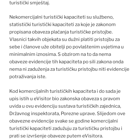
turistički smještaj.
Nekomercijalni turistički kapaciteti su službeno,
statistički turistički kapaciteti za koje je zakonom
propisana obaveza plaćanja turističke pristojbe.
Vlasnici takvih objekata su dužni platiti pristojbu za
sebe i članove uže obitelji po povlaštenim uvjetima u
minimalnim iznosima. S obzirom na to da nema
obaveze evidencije tih kapaciteta po sili zakona onda
nema ni zaduženja za turističku pristojbu niti evidencije
potraživanja iste.
Kod komercijalnih turističkih kapaciteta i do sada je
upis istih u eVisitor bio zakonska obaveza s pravom
uvida u ovu evidenciju sustava turističkih zajednica,
Državnog inspektorata, Porezne uprave. Slijedom ove
obavezne evidencije svake se godine komercijalni
turistički kapaciteti zadužuju za turističku pristojbu i
prati se izvršenje obaveze putem eVisitora.