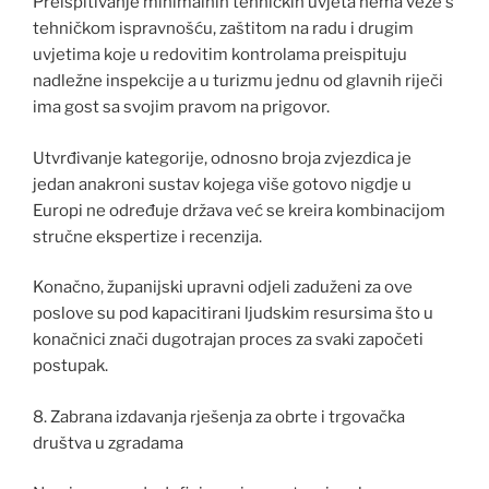
Preispitivanje minimalnih tehničkih uvjeta nema veze s
tehničkom ispravnošću, zaštitom na radu i drugim
uvjetima koje u redovitim kontrolama preispituju
nadležne inspekcije a u turizmu jednu od glavnih riječi
ima gost sa svojim pravom na prigovor.
Utvrđivanje kategorije, odnosno broja zvjezdica je
jedan anakroni sustav kojega više gotovo nigdje u
Europi ne određuje država već se kreira kombinacijom
stručne ekspertize i recenzija.
Konačno, županijski upravni odjeli zaduženi za ove
poslove su pod kapacitirani ljudskim resursima što u
konačnici znači dugotrajan proces za svaki započeti
postupak.
8. Zabrana izdavanja rješenja za obrte i trgovačka
društva u zgradama