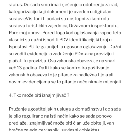
status. Do sada smo imali rješenje o odobrenju za rad,
kategorizaciju koji dokument je uveden u digitalan
sustav eVisitor i ti podaci su dostupni za kontrolu
sustavu turističkih zajednica, Državnom inspektoratu,
Poreznoj upravi. Pored toga kod oglašavanja kapaciteta
vlasnici su dužni ishoditi PDV identifikacijski broj u
Ispostavi PU te ga unijeti u ugovor o oglašavanju. Dužni
su voditi evidenciju o zaduženju PDV-a na proviziju i
plaćati tu proviziju. Ova zakonska obaveza je na snazi
već 13 godina. Da li i kako se kontrolira poštivanje
zakonskih obaveza to je pitanje za nadležna tijela ali
novim evidencijama se to pitanje neće nimalo mijenjati.
4. Tko može biti iznajmljivač ?
Pružanje ugostiteljskih usluga u domaćinstvu i do sada
je bilo regulirano na isti način kako se sada ponovo
predlaže. Iznajmljivač može biti član uže obitelji, van
bračne zajednice,vlasnik i suvlasnik objekta u