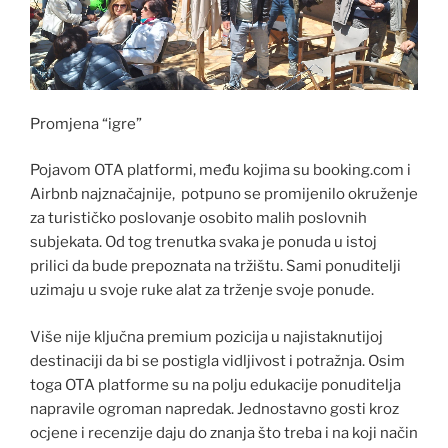
Promjena “igre”
Pojavom OTA platformi, među kojima su booking.com i
Airbnb najznačajnije, potpuno se promijenilo okruženje
za turističko poslovanje osobito malih poslovnih
subjekata. Od tog trenutka svaka je ponuda u istoj
prilici da bude prepoznata na tržištu. Sami ponuditelji
uzimaju u svoje ruke alat za trženje svoje ponude.
Više nije ključna premium pozicija u najistaknutijoj
destinaciji da bi se postigla vidljivost i potražnja. Osim
toga OTA platforme su na polju edukacije ponuditelja
napravile ogroman napredak. Jednostavno gosti kroz
ocjene i recenzije daju do znanja što treba i na koji način