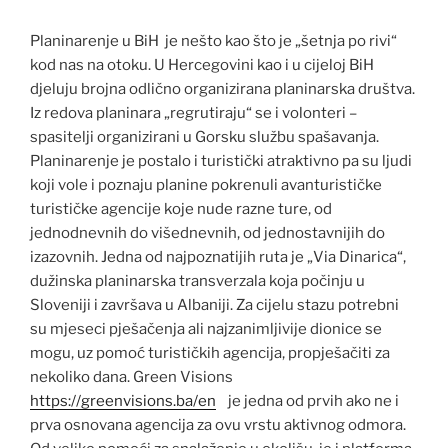
Planinarenje u BiH je nešto kao što je „šetnja po rivi“
kod nas na otoku. U Hercegovini kao i u cijeloj BiH
djeluju brojna odlično organizirana planinarska društva.
Iz redova planinara „regrutiraju“ se i volonteri –
spasitelji organizirani u Gorsku službu spašavanja.
Planinarenje je postalo i turistički atraktivno pa su ljudi
koji vole i poznaju planine pokrenuli avanturističke
turističke agencije koje nude razne ture, od
jednodnevnih do višednevnih, od jednostavnijih do
izazovnih. Jedna od najpoznatijih ruta je „Via Dinarica“,
dužinska planinarska transverzala koja počinju u
Sloveniji i završava u Albaniji. Za cijelu stazu potrebni
su mjeseci pješačenja ali najzanimljivije dionice se
mogu, uz pomoć turističkih agencija, propješačiti za
nekoliko dana. Green Visions
https://greenvisions.ba/en
je jedna od prvih ako ne i
prva osnovana agencija za ovu vrstu aktivnog odmora.