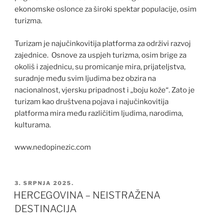
ekonomske oslonce za široki spektar populacije, osim
turizma.
Turizam je najučinkovitija platforma za održivi razvoj
zajednice. Osnove za uspjeh turizma, osim brige za
okoliš i zajednicu, su promicanje mira, prijateljstva,
suradnje među svim ljudima bez obzira na
nacionalnost, vjersku pripadnost i „boju kože“. Zato je
turizam kao društvena pojava i najučinkovitija
platforma mira među različitim ljudima, narodima,
kulturama.
www.nedopinezic.com
OBJAVLJENO
3. SRPNJA 2025.
HERCEGOVINA – NEISTRAŽENA
DESTINACIJA