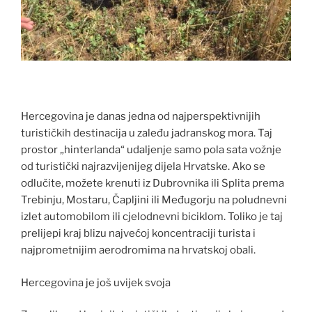
Hercegovina je danas jedna od najperspektivnijih
turističkih destinacija u zaleđu jadranskog mora. Taj
prostor „hinterlanda“ udaljenje samo pola sata vožnje
od turistički najrazvijenijeg dijela Hrvatske. Ako se
odlučite, možete krenuti iz Dubrovnika ili Splita prema
Trebinju, Mostaru, Čapljini ili Međugorju na poludnevni
izlet automobilom ili cjelodnevni biciklom. Toliko je taj
prelijepi kraj blizu najvećoj koncentraciji turista i
najprometnijim aerodromima na hrvatskoj obali.
Hercegovina je još uvijek svoja