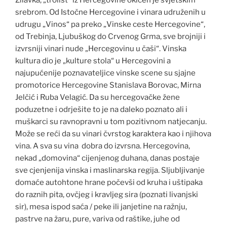
Žilavka, „trolist“ iz Hercegovine okićen je svjetskim
srebrom. Od Istočne Hercegovine i vinara udruženih u
udrugu „Vinos“ pa preko „Vinske ceste Hercegovine“,
od Trebinja, Ljubuškog do Crvenog Grma, sve brojniji i
izvrsniji vinari nude „Hercegovinu u čaši“. Vinska
kultura dio je „kulture stola“ u Hercegovini a
najupućenije poznavateljice vinske scene su sjajne
promotorice Hercegovine Stanislava Borovac, Mirna
Jelčić i Ruba Velagić. Da su hercegovačke žene
poduzetne i odrješite to je na daleko poznato ali i
muškarci su ravnopravni u tom pozitivnom natjecanju.
Može se reći da su vinari čvrstog karaktera kao i njihova
vina. A sva su vina dobra do izvrsna. Hercegovina,
nekad „domovina“ cijenjenog duhana, danas postaje
sve cjenjenija vinska i maslinarska regija. Sljubljivanje
domaće autohtone hrane počevši od kruha i uštipaka
do raznih pita, ovčjeg i kravljeg sira (poznati livanjski
sir), mesa ispod saća / peke ili janjetine na ražnju,
pastrve na žaru, pure, variva od raštike, juhe od