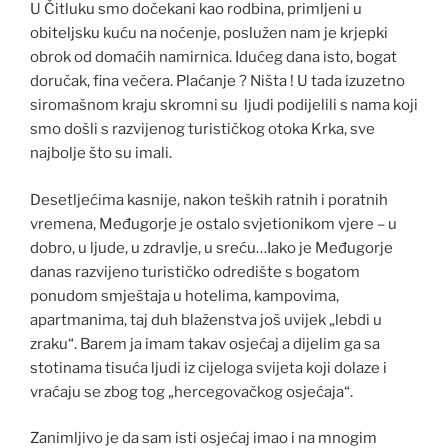
U Čitluku smo dočekani kao rodbina, primljeni u
obiteljsku kuću na noćenje, poslužen nam je krjepki
obrok od domaćih namirnica. Idućeg dana isto, bogat
doručak, fina večera. Plaćanje ? Ništa ! U tada izuzetno
siromašnom kraju skromni su ljudi podijelili s nama koji
smo došli s razvijenog turističkog otoka Krka, sve
najbolje što su imali.
Desetljećima kasnije, nakon teških ratnih i poratnih
vremena, Međugorje je ostalo svjetionikom vjere – u
dobro, u ljude, u zdravlje, u sreću…Iako je Međugorje
danas razvijeno turističko odredište s bogatom
ponudom smještaja u hotelima, kampovima,
apartmanima, taj duh blaženstva još uvijek „lebdi u
zraku“. Barem ja imam takav osjećaj a dijelim ga sa
stotinama tisuća ljudi iz cijeloga svijeta koji dolaze i
vraćaju se zbog tog „hercegovačkog osjećaja“.
Zanimljivo je da sam isti osjećaj imao i na mnogim