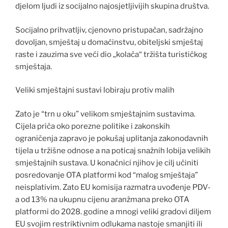
djelom ljudi iz socijalno najosjetljivijih skupina društva.
Socijalno prihvatljiv, cjenovno pristupačan, sadržajno
dovoljan, smještaj u domaćinstvu, obiteljski smještaj
raste i zauzima sve veći dio „kolača“ tržišta turističkog
smještaja.
Veliki smještajni sustavi lobiraju protiv malih
Zato je “trn u oku” velikom smještajnim sustavima.
Cijela priča oko porezne politike i zakonskih
ograničenja zapravo je pokušaj uplitanja zakonodavnih
tijela u tržišne odnose a na poticaj snažnih lobija velikih
smještajnih sustava. U konačnici njihov je cilj učiniti
posredovanje OTA platformi kod “malog smještaja”
neisplativim. Zato EU komisija razmatra uvođenje PDV-
a od 13% na ukupnu cijenu aranžmana preko OTA
platformi do 2028. godine a mnogi veliki gradovi diljem
EU svojim restriktivnim odlukama nastoje smanjiti ili