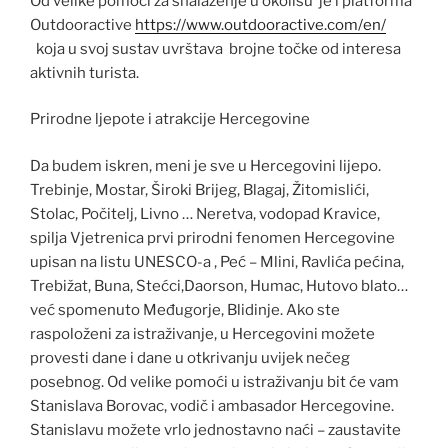
Od velike pomoći za snalaženje u okolišu je i platforma
Outdooractive
https://www.outdooractive.com/en/
koja u svoj sustav uvrštava brojne točke od interesa
aktivnih turista.
Prirodne ljepote i atrakcije Hercegovine
Da budem iskren, meni je sve u Hercegovini lijepo.
Trebinje, Mostar, Široki Brijeg, Blagaj, Žitomislići,
Stolac, Počitelj, Livno … Neretva, vodopad Kravice,
spilja Vjetrenica prvi prirodni fenomen Hercegovine
upisan na listu UNESCO-a , Peć – Mlini, Ravlića pećina,
Trebižat, Buna, Stećci,Daorson, Humac, Hutovo blato…
već spomenuto Međugorje, Blidinje. Ako ste
raspoloženi za istraživanje, u Hercegovini možete
provesti dane i dane u otkrivanju uvijek nečeg
posebnog. Od velike pomoći u istraživanju bit će vam
Stanislava Borovac, vodič i ambasador Hercegovine.
Stanislavu možete vrlo jednostavno naći – zaustavite