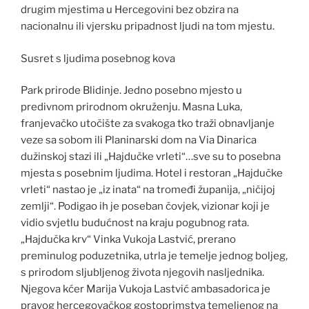
drugim mjestima u Hercegovini bez obzira na
nacionalnu ili vjersku pripadnost ljudi na tom mjestu.
Susret s ljudima posebnog kova
Park prirode Blidinje. Jedno posebno mjesto u
predivnom prirodnom okruženju. Masna Luka,
franjevačko utočište za svakoga tko traži obnavljanje
veze sa sobom ili Planinarski dom na Via Dinarica
dužinskoj stazi ili „Hajdučke vrleti“…sve su to posebna
mjesta s posebnim ljudima. Hotel i restoran „Hajdučke
vrleti“ nastao je „iz inata“ na tromeđi županija, „ničijoj
zemlji“. Podigao ih je poseban čovjek, vizionar koji je
vidio svjetlu budućnost na kraju pogubnog rata.
„Hajdučka krv“ Vinka Vukoja Lastvić, prerano
preminulog poduzetnika, utrla je temelje jednog boljeg,
s prirodom sljubljenog života njegovih nasljednika.
Njegova kćer Marija Vukoja Lastvić ambasadorica je
pravog hercegovačkog gostoprimstva temeljenog na