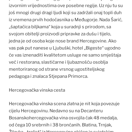
izvornim vrijednostima ove posebne regije. Uz nju tu su
još mnogi drugi dragi ljudi koji su zadržali onaj topli duh
iz vremena prvih hodočasnika u Međugorje. Nada Šarić,
„šaptačica biljkama“ koja u suradnji s prirodom, sa
svojom obitelji proizvodi pripravke za dušu i tijelo,
jedna je od osoba koje nose brand Hercegovine. Ako
vas pak put nanese u Ljubuški, hotel „Bigeste“ ugodno
će vas iznenaditi kvalitetom usluge ne samo smještaja
već i restorana, slastičarne i ljubaznošću osoblja
mentoriranog od strane vrsnog ugostiteljskog
pedagoga i znalaca Stjepana Primorca.
Hercegovačka vinska cesta
Hercegovačka vinska scena zlatna je nit koja povezuje
cijelu Hercegovinu. Nedavno su na Decanteru
Bosanskohercegovačka vina osvojila čak 48 medalja,
od čega 10 srebrnih i 38 brončanih. Blatina, Trnjak,