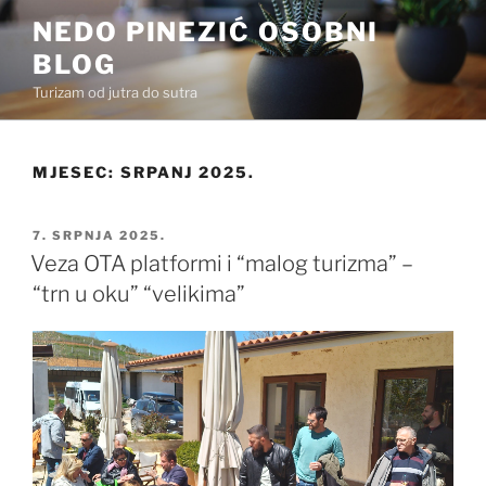
Preskoči
NEDO PINEZIĆ OSOBNI
na
BLOG
sadržaj
Turizam od jutra do sutra
MJESEC:
SRPANJ 2025.
OBJAVLJENO
7. SRPNJA 2025.
Veza OTA platformi i “malog turizma” –
“trn u oku” “velikima”