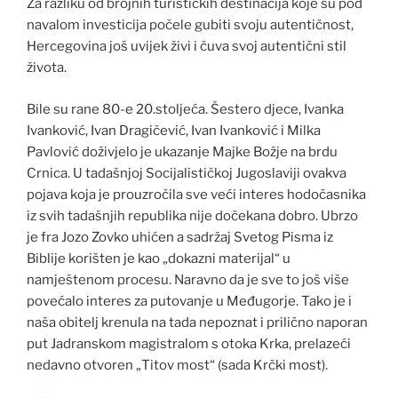
Za razliku od brojnih turističkih destinacija koje su pod
navalom investicija počele gubiti svoju autentičnost,
Hercegovina još uvijek živi i čuva svoj autentični stil
života.
Bile su rane 80-e 20.stoljeća. Šestero djece, Ivanka
Ivanković, Ivan Dragičević, Ivan Ivanković i Milka
Pavlović doživjelo je ukazanje Majke Božje na brdu
Crnica. U tadašnjoj Socijalističkoj Jugoslaviji ovakva
pojava koja je prouzročila sve veći interes hodočasnika
iz svih tadašnjih republika nije dočekana dobro. Ubrzo
je fra Jozo Zovko uhićen a sadržaj Svetog Pisma iz
Biblije korišten je kao „dokazni materijal“ u
namještenom procesu. Naravno da je sve to još više
povećalo interes za putovanje u Međugorje. Tako je i
naša obitelj krenula na tada nepoznat i prilično naporan
put Jadranskom magistralom s otoka Krka, prelazeći
nedavno otvoren „Titov most“ (sada Krčki most).