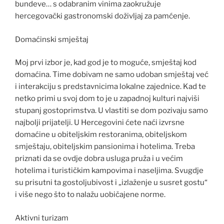
bundeve… s odabranim vinima zaokružuje
hercegovački gastronomski doživljaj za pamćenje.
Domaćinski smještaj
Moj prvi izbor je, kad god je to moguće, smještaj kod
domaćina. Time dobivam ne samo udoban smještaj već
i interakciju s predstavnicima lokalne zajednice. Kad te
netko primi u svoj dom to je u zapadnoj kulturi najviši
stupanj gostoprimstva. U vlastiti se dom pozivaju samo
najbolji prijatelji. U Hercegovini ćete naći izvrsne
domaćine u obiteljskim restoranima, obiteljskom
smještaju, obiteljskim pansionima i hotelima. Treba
priznati da se ovdje dobra usluga pruža i u većim
hotelima i turističkim kampovima i naseljima. Svugdje
su prisutni ta gostoljubivost i „izlaženje u susret gostu“
i više nego što to nalažu uobičajene norme.
Aktivni turizam