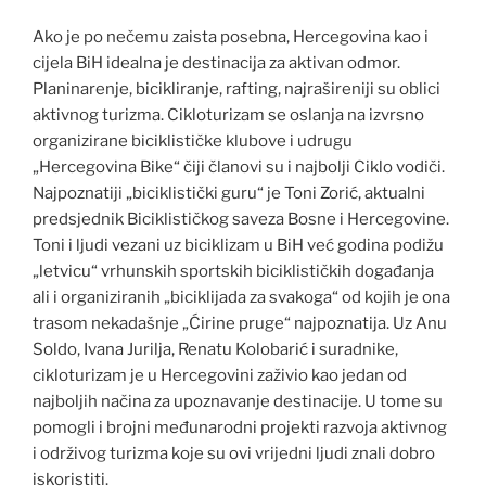
Ako je po nečemu zaista posebna, Hercegovina kao i
cijela BiH idealna je destinacija za aktivan odmor.
Planinarenje, bicikliranje, rafting, najrašireniji su oblici
aktivnog turizma. Cikloturizam se oslanja na izvrsno
organizirane biciklističke klubove i udrugu
„Hercegovina Bike“ čiji članovi su i najbolji Ciklo vodiči.
Najpoznatiji „biciklistički guru“ je Toni Zorić, aktualni
predsjednik Biciklističkog saveza Bosne i Hercegovine.
Toni i ljudi vezani uz biciklizam u BiH već godina podižu
„letvicu“ vrhunskih sportskih biciklističkih događanja
ali i organiziranih „biciklijada za svakoga“ od kojih je ona
trasom nekadašnje „Ćirine pruge“ najpoznatija. Uz Anu
Soldo, Ivana Jurilja, Renatu Kolobarić i suradnike,
cikloturizam je u Hercegovini zaživio kao jedan od
najboljih načina za upoznavanje destinacije. U tome su
pomogli i brojni međunarodni projekti razvoja aktivnog
i održivog turizma koje su ovi vrijedni ljudi znali dobro
iskoristiti.