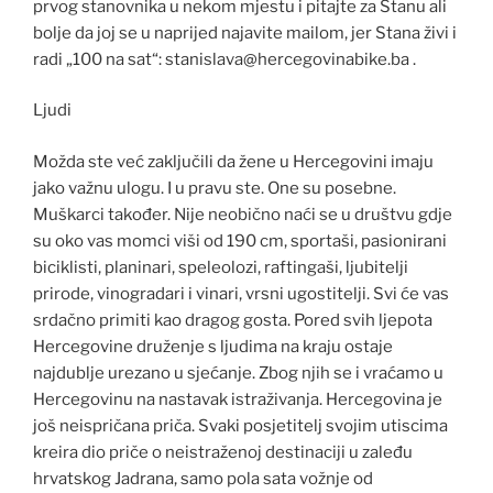
prvog stanovnika u nekom mjestu i pitajte za Stanu ali
bolje da joj se u naprijed najavite mailom, jer Stana živi i
radi „100 na sat“: stanislava@hercegovinabike.ba .
Ljudi
Možda ste već zaključili da žene u Hercegovini imaju
jako važnu ulogu. I u pravu ste. One su posebne.
Muškarci također. Nije neobično naći se u društvu gdje
su oko vas momci viši od 190 cm, sportaši, pasionirani
biciklisti, planinari, speleolozi, raftingaši, ljubitelji
prirode, vinogradari i vinari, vrsni ugostitelji. Svi će vas
srdačno primiti kao dragog gosta. Pored svih ljepota
Hercegovine druženje s ljudima na kraju ostaje
najdublje urezano u sjećanje. Zbog njih se i vraćamo u
Hercegovinu na nastavak istraživanja. Hercegovina je
još neispričana priča. Svaki posjetitelj svojim utiscima
kreira dio priče o neistraženoj destinaciji u zaleđu
hrvatskog Jadrana, samo pola sata vožnje od