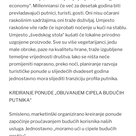
economy“. Millenniansi će već za desetak godina biti
prevladavajući putnici, turisti, gosti. Oni nisu očarani
raskošnim sadržajima, oni traže doživljaj. Umjesto
raskošne vile rađe će isprobati noćenje u kući na stablu.
Umjesto „švedskog stola“ kušati će lokalne prirodno
uzgojene proizvode. Sve su više vegetarijanci, jedu
male obroke, paze na kvalitetu hrane, traže izgubljene
temeljne vrijednosti društva. Iako se ništa neće
promijeniti naprasno, preko noći, planiranje razvoja
turističke ponude u slijedećih dvadeset godina
jednostavno mora slijediti tranziciju profila putnika.
KREIRANJE PONUDE „OBUVANJEM CIPELA BUDUĆIH
PUTNIKA“
Smisleno, marketinški organizirano kreiranje ponude
započinje proučavanjem budućih korisnika naših
usluga. Jednostavno „moramo ući u cipele budućih