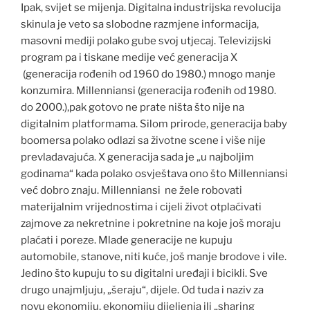
Ipak, svijet se mijenja. Digitalna industrijska revolucija
skinula je veto sa slobodne razmjene informacija,
masovni mediji polako gube svoj utjecaj. Televizijski
program pa i tiskane medije već generacija X
(generacija rođenih od 1960 do 1980.) mnogo manje
konzumira. Millenniansi (generacija rođenih od 1980.
do 2000.),pak gotovo ne prate ništa što nije na
digitalnim platformama. Silom prirode, generacija baby
boomersa polako odlazi sa životne scene i više nije
prevladavajuća. X generacija sada je „u najboljim
godinama“ kada polako osvještava ono što Millenniansi
već dobro znaju. Millenniansi ne žele robovati
materijalnim vrijednostima i cijeli život otplaćivati
zajmove za nekretnine i pokretnine na koje još moraju
plaćati i poreze. Mlade generacije ne kupuju
automobile, stanove, niti kuće, još manje brodove i vile.
Jedino što kupuju to su digitalni uređaji i bicikli. Sve
drugo unajmljuju, „šeraju“, dijele. Od tuda i naziv za
novu ekonomiju, ekonomiju dijeljenja ili „sharing