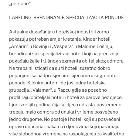
„persone“.
LABELING, BRENDIRANJE, SPECIJALIZACIJA PONUDE
Aktualna događanja u hotelskoj industriji zorno
pokazuju potreban smjer kretanja. Kinder hoteli
„Amarin“ u Rovinju i „Vespera“ u Malome Lošinju,
brendirani su i specijalizirani hoteli koji najpreciznije
pogađaju želje tržišnog segmenta obiteljskog odmora.
Ne treba ni isticati da su ti hoteli izuzetno dobro
popunjeni sa nadprosječnim cijenama u segmentu
ponude. Sličnim putem ide još jedna hotelska
grupacija, „Valamar“, u Rapcu gdje se posebno
profiliraju obiteljski hoteli i hoteli za parove bez djece.
Ljudi zrelijih godina, čija su djeca odrasla, povremeno
trebaju malo odmora od unuka i vrijeme posvećeno
jedno drugome. No postoje i hoteli koji su posvećeni
upravo unucima i bakama i djedovima koji ipak imaju
više slobodnog vremena na raspolaganju za kvalitetno