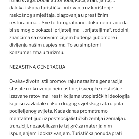
iznad svega. Dobar automobil, kuća, stan, jahta,…
daleka i skupa turistička putovanja uz korištenje
raskošnog smještaja, blagovanja u prestižnim
restoranima… Sve to fotografirano, dokumentirano da
bi se moglo pokazati prijateljima i „prijateljima“, rodbini,
znancima sa osnovnim ciljem buđenja ljubomore i
divljenja našim uspjesima. To su simptomi
konzumerizma u turizmu.
NEZASITNA GENERACIJA
Ovakav životni stil promoviraju nezasitne generacije
stasale u okruženju neimaštine, i sveopće nestašice
izazvane ratovima i restrikcijama utopističkih ideologija
koje su zavladale nakon drugog svjetskog rata u pola
podijeljenog svijeta. Kada danas promatramo
mentalitet ljudi iz postsocijalističkih zemlja i zemalja u
tranziciji, nezaobilazan je taj grč za materijalnim
ispunjenjem i dokazivanjem. Turistička ponuda prati