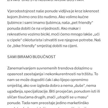
Vjerodostojnost naše ponude vidljiva je kroz iskrenost
kojom živimo ono što nudimo. Ako volimo kućne
ljubimce i sami imamo ljubimca, naša „pet friendly“
ponuda dobiti će na vrijednosti. Ako makar i
rekreativno vozimo bicikl, moći ćemo mnogo lakše „ući
u cipele“ cikloturista i shvatiti sve njegove potrebe. Naš
će „bike friendly“ smještaj dobiti na cijeni.
SAMI BIRAMO BUDUĆNOST
Zanemarivanjem suvremenih trendova dolazimo u
opasnost zaostajanja i nekonkurentnosti na tržištu. To
nam se može dogoditi čak i ako lijepo opremimo
smještaj, ako sve izgleda dobro a nema „duše“, nema
ugađanja, specijalizacije. Biti prosječan, ponudom isti ili
sličan tisućama drugih, znači „utopiti se u masu“
ponude. Tada nam preostaje jedino marketinško