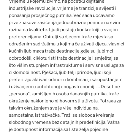
Vrijeme u kojemu živimo, na početku digitalne
industrijske revolucije, vrijeme je tranzicije svijesti i
ponašanja prosječnog putnika. Već sada uočavamo
prve znakove zasićenja jednoobrazne ponude na svim
razinama kvalitete. Ljudi postaju konkretniji u svojim
preferencijama. Obitelji sa djecom traže mjesta sa
određenim sadržajima u kojima će uživati djeca, vlasnici
kućnih ljubimaca traže destinacije gdje su ljubimci
dobrodošli, cikloturisti traže destinacije i smještaj sa
što višim stupnjem infrastrukturne i servisne usluge za
ciklomobilnost. Pješaci, ljubitelji prirode, ljudi koji
preferiraju aktivan odmor u kombinaciji sa opuštanjem
i uživanjem u autohtonoj enogastronomiji … Desetine
„persona“, zamišljenih osoba današnjih putnika, traže
okruženje naklonjeno njihovom stilu života. Potraga za
takvim okruženjem sve je više individualna,
samostalna, istraživačka. Traži se sloboda kreiranja
slobodnog vremena bez detaljnih predefinicija. Važna
je dostupnost informacija sa liste želja pojedine