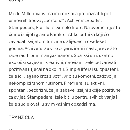
gostiju“
Među Millenniansima ima do sada prepoznatih pet
osnovnih tipova , „persona“ : Achivers, Sparks,
Stampeders, Fierfliers, Simple lifers. Na ovome mjestu
ćemo iznijeti glavne karakteristike putnika koji će
zavladati svijetom turizma u slijedećih dvadeset
godina. Achiversi su vrlo organizirani i nastoje sve što
rade raditi punim angažmanom. Sparksi su izuzetno
ekološki savjesni, kreativni, neovisni i žele ostvarivati
pozitivan utjecaj na okolinu. Simple lifersi su opušteni,
žele ići „lagano kroz život“ , vrlo su komotni, zadovoljni
nekompliciranom rutinom. Firefliersi su aktivni,
spontani, bezbrižni, željni zabave i željni akcije pozitivne
za svijet. Stampedersi žele biti u centru svih zbivanja i
žele sudjelovati u svim važnim događajima.
TRANZICIJA