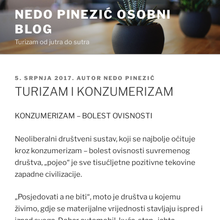
Preskoči
NEDO PINEZIĆ OSOBNI
na
BLOG
sadržaj
Turizam od jutra do sutra
OBJAVLJENO
5. SRPNJA 2017.
AUTOR
NEDO PINEZIĆ
TURIZAM I KONZUMERIZAM
KONZUMERIZAM – BOLEST OVISNOSTI
Neoliberalni društveni sustav, koji se najbolje očituje
kroz konzumerizam – bolest ovisnosti suvremenog
društva, „pojeo“ je sve tisućljetne pozitivne tekovine
zapadne civilizacije.
„Posjedovati a ne biti“, moto je društva u kojemu
živimo, gdje se materijalne vrijednosti stavljaju ispred i