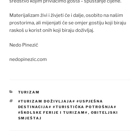
sredstvo kojim privlačimo gosta – spuštanje cijene.
Materijalizam živi i živjeti će i dalje, osobito na našim
prostorima, ali mijenjati će se omjer gostiju koji biraju
raskoš u korist onih koji biraju doživljaj.
Nedo Pinezić
nedopinezic.com
KATEGORIJE
TURIZAM
OZNAKE
#TURIZAM DOŽIVLJAJA# #USPJEŠNA
DESTINACIJA# #TURISTIČKA POTROŠNJA#
#ŠKOLSKE FERIJE I TURIZAM#
,
OBITELJSKI
SMJEŠTAJ