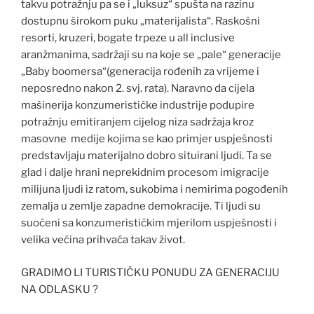
takvu potražnju pa se i „luksuz“ spušta na razinu
dostupnu širokom puku „materijalista“. Raskošni
resorti, kruzeri, bogate trpeze u all inclusive
aranžmanima, sadržaji su na koje se „pale“ generacije
„Baby boomersa“(generacija rođenih za vrijeme i
neposredno nakon 2. svj. rata). Naravno da cijela
mašinerija konzumerističke industrije podupire
potražnju emitiranjem cijelog niza sadržaja kroz
masovne medije kojima se kao primjer uspješnosti
predstavljaju materijalno dobro situirani ljudi. Ta se
glad i dalje hrani neprekidnim procesom imigracije
milijuna ljudi iz ratom, sukobima i nemirima pogođenih
zemalja u zemlje zapadne demokracije. Ti ljudi su
suočeni sa konzumerističkim mjerilom uspješnosti i
velika većina prihvaća takav život.
GRADIMO LI TURISTIČKU PONUDU ZA GENERACIJU
NA ODLASKU ?