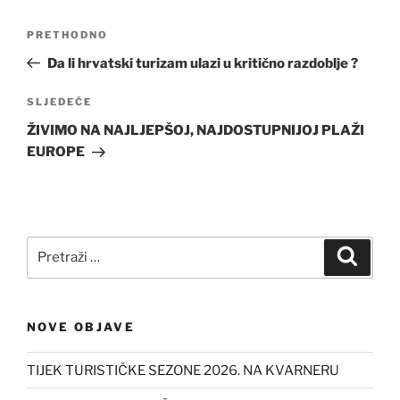
Navigacija
Prethodna
PRETHODNO
objava
objava
Da li hrvatski turizam ulazi u kritično razdoblje ?
Sljedeća
SLJEDEĆE
objava
ŽIVIMO NA NAJLJEPŠOJ, NAJDOSTUPNIJOJ PLAŽI
EUROPE
Pretraži:
Pretra
NOVE OBJAVE
TIJEK TURISTIČKE SEZONE 2026. NA KVARNERU