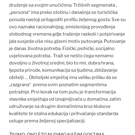
druženje sa svojim unučićima. Tržišnih segmenata ,
„persona“ ima preko stotinu i današnja se turistička
ponuda nastoji prilagoditi profilu željenog gosta. Sve su
ovo naznake racionalnijeg, smislenijeg provođenja
slobodnog vremena gdje traženje raskoši i potpirivanje
jala susjeda više nisu glavni motiv putovanja. Putovanje
je danas životna potreba. Fizički, psihički, socijalno
uvjetovana potreba . Traži se nešto čega nemamo
dovoljno u životnoj sredini, bio to mir, dobra hrana,
ljepota prirode, komunikacija sa ljudima, zbližavanje
obitelji … Obiteljski smještaj ima veliku priliku da se
„razgrana“ prema svim poznatim segmentima
potražnje. Prvi korak na tom putu je transformacija
vlasnika smještaja od iznajmljivača u domaćina, zatim
udruživanje sa drugim domaćinima kroz klubove
kvalitete te stalna edukacija i prihvaćanje standarda
usluge prema željenoj specijalizaciji.
ŽIVIMO ONO ŠTO NUDIMO NAŠIM GOSTIMA