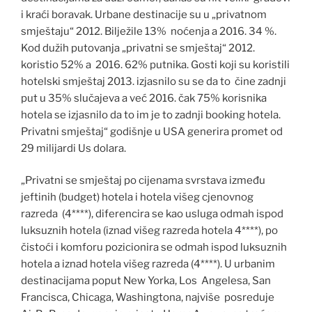
i kraći boravak. Urbane destinacije su u „privatnom
smještaju“ 2012. Bilježile 13% noćenja a 2016. 34 %.
Kod dužih putovanja „privatni se smještaj“ 2012.
koristio 52% a 2016. 62% putnika. Gosti koji su koristili
hotelski smještaj 2013. izjasnilo su se da to čine zadnji
put u 35% slučajeva a već 2016. čak 75% korisnika
hotela se izjasnilo da to im je to zadnji booking hotela.
Privatni smještaj“ godišnje u USA generira promet od
29 milijardi Us dolara.
„Privatni se smještaj po cijenama svrstava između
jeftinih (budget) hotela i hotela višeg cjenovnog
razreda (4****), diferencira se kao usluga odmah ispod
luksuznih hotela (iznad višeg razreda hotela 4****), po
čistoći i komforu pozicionira se odmah ispod luksuznih
hotela a iznad hotela višeg razreda (4****). U urbanim
destinacijama poput New Yorka, Los Angelesa, San
Francisca, Chicaga, Washingtona, najviše posreduje