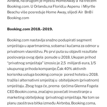
AirBnB, na drugom je mjestu HomeAway a na trećem
Booking.com. U Orlandu,na Floridi,u Aspenu i Miyrtle
Beachu više posreduje Home Away, slijedi Air BnB i
Booking.com
Booking.com 2018.-2019.
Booking.com nastavlja snažno podupirati segment
smještaja u apartmanima, sobama i kućama za odmor u
privatnom vlasništvu. Po prvi puta su objavili rezultate
poslovanja ovog djela ponude u 2018. Ukupan prihod
“privatnog smještaja” iznosio je 2,5 milijardi eura, 1/5
ukupunog prihoda kompanije.Čak 40% aktivnih
korisnika usluga booking.coma je pored hotela u 2018.
tražila i alternativni smještaj u obiteljskom (privatnom)
smještaju. Zbog toga će, prema rječima Glenna Fogela
CEO Bookin.coma, značajno povećati investiranje u
marketing obiteljskog (privatnog) smještaja. Na tom se
planu zaoštrava bitka između Airbnba, Booking.coma,