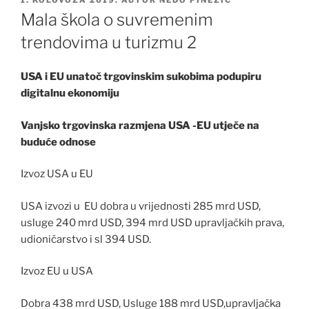
1. KOLOVOZA 2019.
AUTOR
NEDO PINEZIĆ
Mala škola o suvremenim
trendovima u turizmu 2
USA i EU unatoč trgovinskim sukobima podupiru
digitalnu ekonomiju
Vanjsko trgovinska razmjena USA -EU utječe na
buduće odnose
Izvoz USA u EU
USA izvozi u EU dobra u vrijednosti 285 mrd USD,
usluge 240 mrd USD, 394 mrd USD upravljačkih prava,
udioničarstvo i sl 394 USD.
Izvoz EU u USA
Dobra 438 mrd USD, Usluge 188 mrd USD,upravljačka