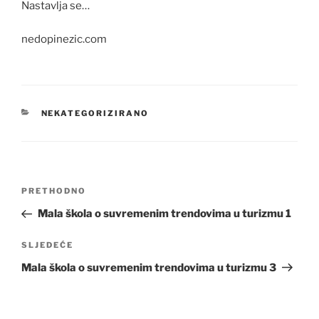
Nastavlja se…
nedopinezic.com
KATEGORIJE
NEKATEGORIZIRANO
Navigacija
Prethodna
PRETHODNO
objava
objava
Mala škola o suvremenim trendovima u turizmu 1
Sljedeća
SLJEDEĆE
objava
Mala škola o suvremenim trendovima u turizmu 3