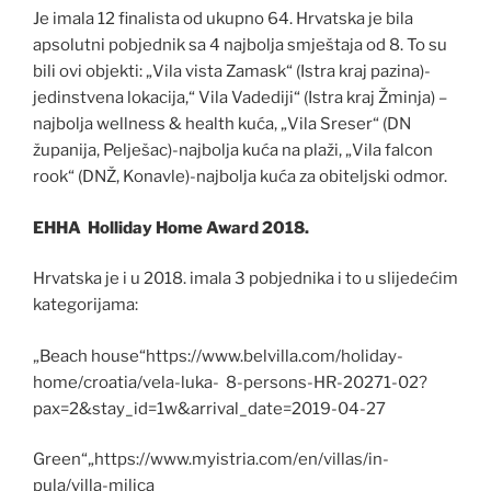
Je imala 12 finalista od ukupno 64. Hrvatska je bila
apsolutni pobjednik sa 4 najbolja smještaja od 8. To su
bili ovi objekti: „Vila vista Zamask“ (Istra kraj pazina)-
jedinstvena lokacija,“ Vila Vadediji“ (Istra kraj Žminja) –
najbolja wellness & health kuća, „Vila Sreser“ (DN
županija, Pelješac)-najbolja kuća na plaži, „Vila falcon
rook“ (DNŽ, Konavle)-najbolja kuća za obiteljski odmor.
EHHA Holliday Home Award 2018.
Hrvatska je i u 2018. imala 3 pobjednika i to u slijedećim
kategorijama:
„Beach house“https://www.belvilla.com/holiday-
home/croatia/vela-luka- 8-persons-HR-20271-02?
pax=2&stay_id=1w&arrival_date=2019-04-27
Green“„https://www.myistria.com/en/villas/in-
pula/villa-milica