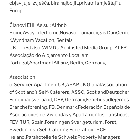
objavljuje izvješća, bira najbolji „privatni smještaj“ u
Europi.
Članovi EHHAe su : Airbnb,
HomeAway,Interhome,Novasol,Lomarengas,DanCente
r,Wyndham Vacation, Rentals
UK,TripAdvisor,WIMDU,Schibsted Media Group, ALEP –
Associação do Alojamento Local em
Portugal,ApartmentAllianz, Berlin, Germany,
Association
ofServicedApartmentUK,ASAP,UK,GlobalAssociation
of Scotland’s Self-Caterers, ASSC, ScotlandDeutscher
Ferienhausverband, DFV, Germany,Feriehusudlejernes
Brancheforening, FB, Denmark,Federación Española de
Asociaciones de Viviendas y Apartamentos Turísticos,
FEVITUR, Spain,Föreningen Sverigeturism, Först,
Sweden,Irish Self Catering Federation, ISCF,
Ireland,Parahotellerie Schweiz,Property Managers