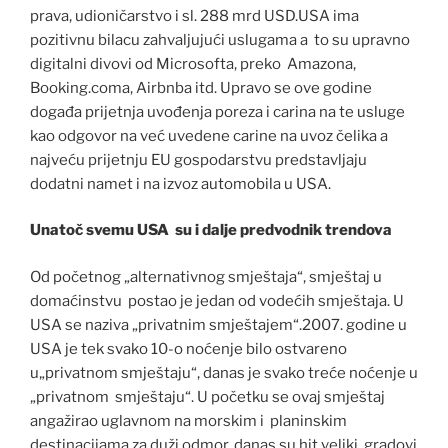
prava, udioničarstvo i sl. 288 mrd USD.USA ima
pozitivnu bilacu zahvaljujući uslugama a to su upravno
digitalni divovi od Microsofta, preko Amazona,
Booking.coma, Airbnba itd. Upravo se ove godine
događa prijetnja uvođenja poreza i carina na te usluge
kao odgovor na već uvedene carine na uvoz čelika a
najveću prijetnju EU gospodarstvu predstavljaju
dodatni namet i na izvoz automobila u USA.
Unatoč svemu USA su i dalje predvodnik trendova
Od početnog „alternativnog smještaja“, smještaj u
domaćinstvu postao je jedan od vodećih smještaja. U
USA se naziva „privatnim smještajem“.2007. godine u
USA je tek svako 10-o noćenje bilo ostvareno
u„privatnom smještaju“, danas je svako treće noćenje u
„privatnom smještaju“. U početku se ovaj smještaj
angažirao uglavnom na morskim i planinskim
destinacijama za duži odmor, danas su hit veliki gradovi