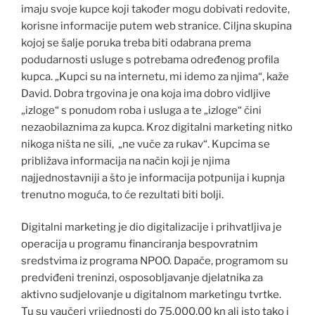
imaju svoje kupce koji također mogu dobivati redovite,
korisne informacije putem web stranice. Ciljna skupina
kojoj se šalje poruka treba biti odabrana prema
podudarnosti usluge s potrebama određenog profila
kupca. „Kupci su na internetu, mi idemo za njima“, kaže
David. Dobra trgovina je ona koja ima dobro vidljive
„izloge“ s ponudom roba i usluga a te „izloge“ čini
nezaobilaznima za kupca. Kroz digitalni marketing nitko
nikoga ništa ne sili, „ne vuče za rukav“. Kupcima se
približava informacija na način koji je njima
najjednostavniji a što je informacija potpunija i kupnja
trenutno moguća, to će rezultati biti bolji.
Digitalni marketing je dio digitalizacije i prihvatljiva je
operacija u programu financiranja bespovratnim
sredstvima iz programa NPOO. Dapače, programom su
predviđeni treninzi, osposobljavanje djelatnika za
aktivno sudjelovanje u digitalnom marketingu tvrtke.
Tu su vaučeri vrijednosti do 75.000,00 kn ali isto tako i