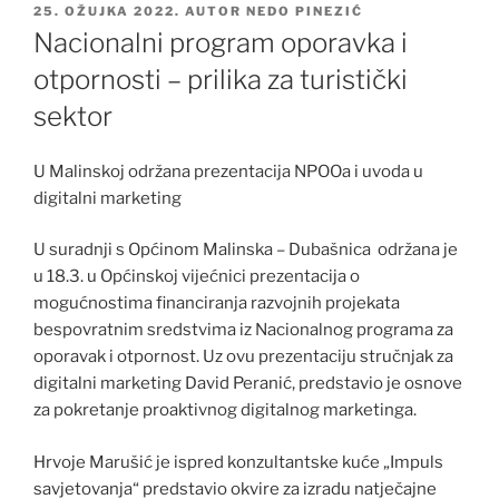
OBJAVLJENO
25. OŽUJKA 2022.
AUTOR
NEDO PINEZIĆ
Nacionalni program oporavka i
otpornosti – prilika za turistički
sektor
U Malinskoj održana prezentacija NPOOa i uvoda u
digitalni marketing
U suradnji s Općinom Malinska – Dubašnica održana je
u 18.3. u Općinskoj vijećnici prezentacija o
mogućnostima financiranja razvojnih projekata
bespovratnim sredstvima iz Nacionalnog programa za
oporavak i otpornost. Uz ovu prezentaciju stručnjak za
digitalni marketing David Peranić, predstavio je osnove
za pokretanje proaktivnog digitalnog marketinga.
Hrvoje Marušić je ispred konzultantske kuće „Impuls
savjetovanja“ predstavio okvire za izradu natječajne