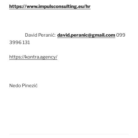
https://www.impulsconsulting.eu/hr
David Peranić:
david.peranic@gmail.com
099
3996 131
https://kontra.agency/
Nedo Pinezić