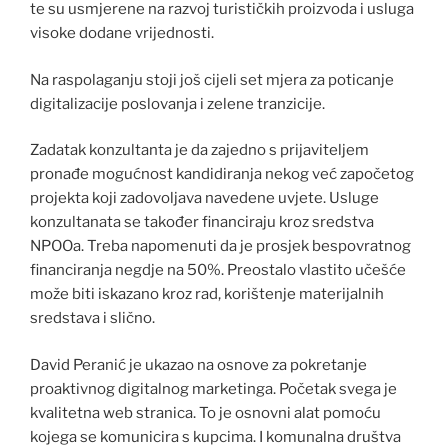
te su usmjerene na razvoj turističkih proizvoda i usluga
visoke dodane vrijednosti.
Na raspolaganju stoji još cijeli set mjera za poticanje
digitalizacije poslovanja i zelene tranzicije.
Zadatak konzultanta je da zajedno s prijaviteljem
pronađe mogućnost kandidiranja nekog već započetog
projekta koji zadovoljava navedene uvjete. Usluge
konzultanata se također financiraju kroz sredstva
NPOOa. Treba napomenuti da je prosjek bespovratnog
financiranja negdje na 50%. Preostalo vlastito učešće
može biti iskazano kroz rad, korištenje materijalnih
sredstava i slično.
David Peranić je ukazao na osnove za pokretanje
proaktivnog digitalnog marketinga. Početak svega je
kvalitetna web stranica. To je osnovni alat pomoću
kojega se komunicira s kupcima. I komunalna društva