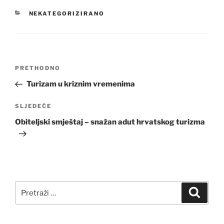
KATEGORIJE
NEKATEGORIZIRANO
Navigacija
Prethodna
PRETHODNO
objava
objava
Turizam u kriznim vremenima
Sljedeća
SLJEDEĆE
objava
Obiteljski smještaj – snažan adut hrvatskog turizma
Pretraži:
Pretra