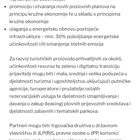
promociju i stvaranja novih poslovnih planova na
principu kružne ekonomije te u skladu s principima
kružne ekonomije
ulaganja u energetsku obnovu postojeće
infrastrukture – min. 30% poboljšanje energetske
učinkovitosti i/ili smanjenje štetnih emisija
Za razvoj turističkih proizvoda prihvatljivih za okoliš,
učinkovitost resursa te zelenu i digitalnu tranziciju
prijavitelji mogu biti i mala, srednja i velika poduzeća u
djelatnosti turizma i ugostiteljstva, uključujući putničke
agencije, turoperatore i pružatelje ostalih
rezervacijskih usluga te djelatnosti iznajmljivanja i
davanja u zakup (leasing) plovnih prijevoznih sredstava i
djelatnosti zabavnih i tematskih parkova.
Partneri mogu biti: trgovačka društva u državnom
vlasništvu ili JLP(R)S, pravne osobe u JPP, korisnici