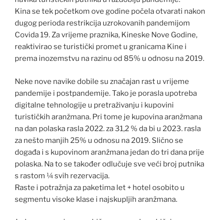
Kina se tek početkom ove godine počela otvarati nakon
dugog perioda restrikcija uzrokovanih pandemijom
Covida 19. Za vrijeme praznika, Kineske Nove Godine,
reaktivirao se turistički promet u granicama Kine i
prema inozemstvu na razinu od 85% u odnosu na 2019.
Neke nove navike dobile su značajan rast u vrijeme
pandemije i postpandemije. Tako je porasla upotreba
digitalne tehnologije u pretraživanju i kupovini
turističkih aranžmana. Pri tome je kupovina aranžmana
na dan polaska rasla 2022. za 31,2 % da bi u 2023. rasla
za nešto manjih 25% u odnosu na 2019. Slično se
događa i s kupovinom aranžmana jedan do tri dana prije
polaska. Na to se također odlučuje sve veći broj putnika
s rastom ¼ svih rezervacija.
Raste i potražnja za paketima let + hotel osobito u
segmentu visoke klase i najskupljih aranžmana.