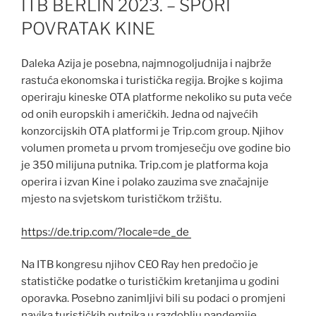
ITB BERLIN 2023. – SPORI
POVRATAK KINE
Daleka Azija je posebna, najmnogoljudnija i najbrže
rastuća ekonomska i turistička regija. Brojke s kojima
operiraju kineske OTA platforme nekoliko su puta veće
od onih europskih i američkih. Jedna od najvećih
konzorcijskih OTA platformi je Trip.com group. Njihov
volumen prometa u prvom tromjesečju ove godine bio
je 350 milijuna putnika. Trip.com je platforma koja
operira i izvan Kine i polako zauzima sve značajnije
mjesto na svjetskom turističkom tržištu.
https://de.trip.com/?locale=de_de
Na ITB kongresu njihov CEO Ray hen predočio je
statističke podatke o turističkim kretanjima u godini
oporavka. Posebno zanimljivi bili su podaci o promjeni
navika turističkih putnika u razdoblju pandemije.