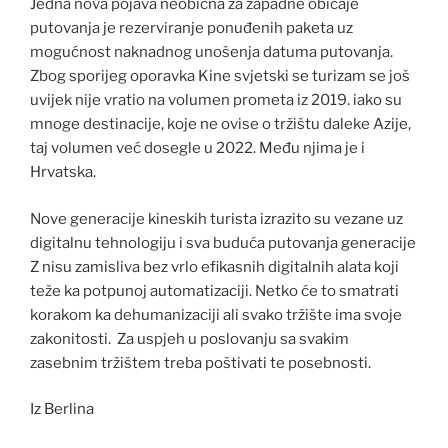
Jedna nova pojava neobična za zapadne običaje
putovanja je rezerviranje ponuđenih paketa uz
mogućnost naknadnog unošenja datuma putovanja.
Zbog sporijeg oporavka Kine svjetski se turizam se još
uvijek nije vratio na volumen prometa iz 2019. iako su
mnoge destinacije, koje ne ovise o tržištu daleke Azije,
taj volumen već dosegle u 2022. Među njima je i
Hrvatska.
Nove generacije kineskih turista izrazito su vezane uz
digitalnu tehnologiju i sva buduća putovanja generacije
Z nisu zamisliva bez vrlo efikasnih digitalnih alata koji
teže ka potpunoj automatizaciji. Netko će to smatrati
korakom ka dehumanizaciji ali svako tržište ima svoje
zakonitosti. Za uspjeh u poslovanju sa svakim
zasebnim tržištem treba poštivati te posebnosti.
Iz Berlina