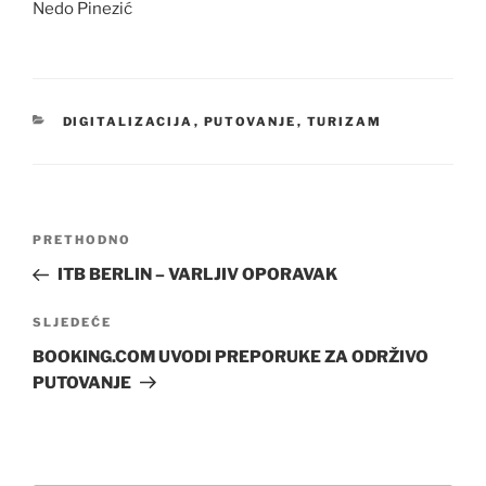
Nedo Pinezić
KATEGORIJE
DIGITALIZACIJA
,
PUTOVANJE
,
TURIZAM
Navigacija
Prethodna
PRETHODNO
objava
objava
ITB BERLIN – VARLJIV OPORAVAK
Sljedeća
SLJEDEĆE
objava
BOOKING.COM UVODI PREPORUKE ZA ODRŽIVO
PUTOVANJE