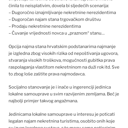
činila to neisplativim, dovela bi sljedećih scenarija:
– Dugoročno iznajmljivanje nekretnine nerezidentima
– Dugoročan najam stana trgovačkom društvu
– Prodaju nekretnine nerezidentima
– Čuvanje vrijednosti novca u „praznom“ stanu…
Opcija najma stana hrvatskim podstanarima najmanje
je izgledna zbog visokih rizika od nepoštivanja ugovora,
stvaranja visokih troškova, mogućnosti gubitka prava
raspolaganja vlastitom nekretninom na duži rok itd. Sve
to zbog loše zaštite prava najmodavca.
Socijalno stanovanje je i inače u ingerenciji jedinica
lokalne samouprave u svim razvijenim zemljama. Beč je
najbolji primjer takvog angažmana.
Jedinicama lokalne samouprave u interesu je poticati
legalan najam nekretnina turistima, osobito onih koje
su izvan legalnog sustava, a to mogu samo poticajnim