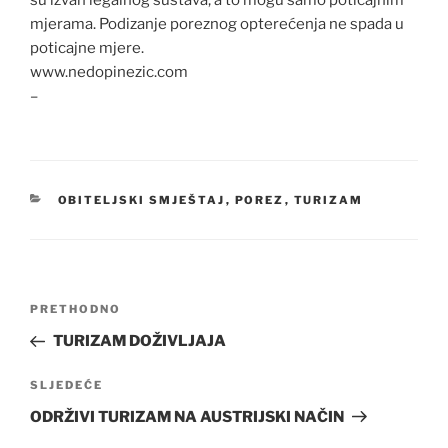
mjerama. Podizanje poreznog opterećenja ne spada u
poticajne mjere.
www.nedopinezic.com
–
KATEGORIJE
OBITELJSKI SMJEŠTAJ
,
POREZ
,
TURIZAM
Navigacija
Prethodna
PRETHODNO
objava
objava
TURIZAM DOŽIVLJAJA
Sljedeća
SLJEDEĆE
objava
ODRŽIVI TURIZAM NA AUSTRIJSKI NAČIN