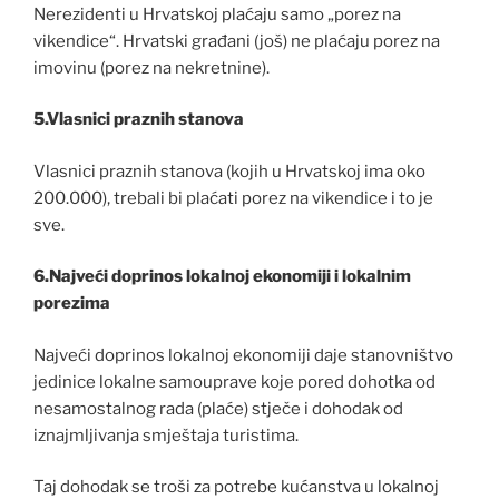
Nerezidenti u Hrvatskoj plaćaju samo „porez na
vikendice“. Hrvatski građani (još) ne plaćaju porez na
imovinu (porez na nekretnine).
5.Vlasnici praznih stanova
Vlasnici praznih stanova (kojih u Hrvatskoj ima oko
200.000), trebali bi plaćati porez na vikendice i to je
sve.
6.Najveći doprinos lokalnoj ekonomiji i lokalnim
porezima
Najveći doprinos lokalnoj ekonomiji daje stanovništvo
jedinice lokalne samouprave koje pored dohotka od
nesamostalnog rada (plaće) stječe i dohodak od
iznajmljivanja smještaja turistima.
Taj dohodak se troši za potrebe kućanstva u lokalnoj