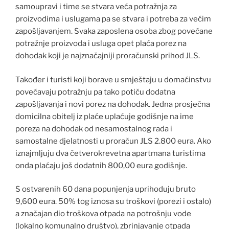
samoupravi i time se stvara veća potražnja za
proizvodima i uslugama pa se stvara i potreba za većim
zapošljavanjem. Svaka zaposlena osoba zbog povećane
potražnje proizvoda i usluga opet plaća porez na
dohodak koji je najznačajniji proračunski prihod JLS.
Također i turisti koji borave u smještaju u domaćinstvu
povećavaju potražnju pa tako potiču dodatna
zapošljavanja i novi porez na dohodak. Jedna prosječna
domicilna obitelj iz plaće uplaćuje godišnje na ime
poreza na dohodak od nesamostalnog rada i
samostalne djelatnosti u proračun JLS 2.800 eura. Ako
iznajmljuju dva četverokrevetna apartmana turistima
onda plaćaju još dodatnih 800,00 eura godišnje.
S ostvarenih 60 dana popunjenja uprihoduju bruto
9,600 eura. 50% tog iznosa su troškovi (porezi i ostalo)
a značajan dio troškova otpada na potrošnju vode
(lokalno komunalno društvo), zbrinjavanje otpada