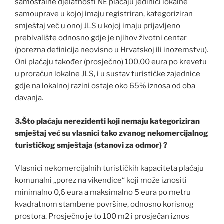
samostalne djelatnosti NE plaćaju jedinici lokalne
samouprave u kojoj imaju registriran, kategoriziran
smještaj već u onoj JLS u kojoj imaju prijavljeno
prebivalište odnosno gdje je njihov životni centar
(porezna definicija neovisno u Hrvatskoj ili inozemstvu).
Oni plaćaju također (prosječno) 100,00 eura po krevetu
u proračun lokalne JLS, i u sustav turističke zajednice
gdje na lokalnoj razini ostaje oko 65% iznosa od oba
davanja.
3.Što plaćaju nerezidenti koji nemaju kategoriziran
smještaj već su vlasnici tako zvanog nekomercijalnog
turističkog smještaja (stanovi za odmor) ?
Vlasnici nekomercijalnih turističkih kapaciteta plaćaju
komunalni „porez na vikendice“ koji može iznositi
minimalno 0,6 eura a maksimalno 5 eura po metru
kvadratnom stambene površine, odnosno korisnog
prostora. Prosječno je to 100 m2 i prosječan iznos