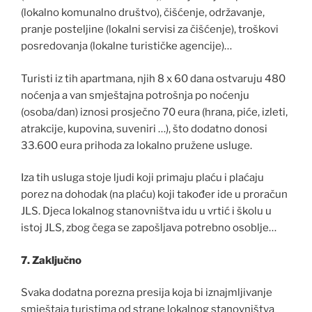
(lokalno komunalno društvo), čišćenje, održavanje,
pranje posteljine (lokalni servisi za čišćenje), troškovi
posredovanja (lokalne turističke agencije)…
Turisti iz tih apartmana, njih 8 x 60 dana ostvaruju 480
noćenja a van smještajna potrošnja po noćenju
(osoba/dan) iznosi prosječno 70 eura (hrana, piće, izleti,
atrakcije, kupovina, suveniri …), što dodatno donosi
33.600 eura prihoda za lokalno pružene usluge.
Iza tih usluga stoje ljudi koji primaju plaću i plaćaju
porez na dohodak (na plaću) koji također ide u proračun
JLS. Djeca lokalnog stanovništva idu u vrtić i školu u
istoj JLS, zbog čega se zapošljava potrebno osoblje…
7. Zaključno
Svaka dodatna porezna presija koja bi iznajmljivanje
smještaja turistima od strane lokalnog stanovništva