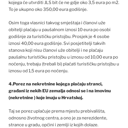
kojega će utvrditi JLS bit će ne gdje oko 3,5 eura po m2.
To je ukupno oko 350,00 eura godišnje.
Osim toga vlasnici takvog smještaja i članovi uže
obitelji plaćaju u paušalnom iznosi 10 eura po osobi
godišnje za turističku pristojbu. Prosjek je 4 osobe
iznosi 40,00 eura godišnje. Svi posjetitelji takvih
stanova koji nisu članovi uže obitelji i ne plaćaju
paušalnu turističku pristojbu u iznosu od 10,00 eura po
noćenju, trebaju (trebali bi) plaćati turističku pristojbu u
iznosu od 1,5 eura po noćenju.
4.Porez na nekretnine kojega plaćaju stranci,
građani iz nekih EU zemalja odnosi se i na imovinu
(nekretnine ) koje imaju u Hrvatskoj.
Taj se porez uplaćuje prema mjestu prebivališta,
odnosno životnog centra, a ono je za nerezidente,
strance u gradu, općini i zemlji iz kojih dolaze.