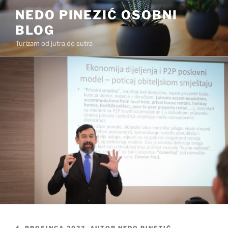
Preskoči
NEDO PINEZIĆ OSOBNI
na
BLOG
sadržaj
Turizam od jutra do sutra
OBJAVLJENO