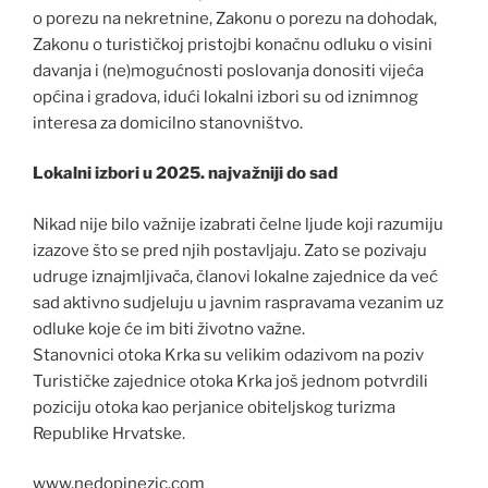
o porezu na nekretnine, Zakonu o porezu na dohodak,
Zakonu o turističkoj pristojbi konačnu odluku o visini
davanja i (ne)mogućnosti poslovanja donositi vijeća
općina i gradova, idući lokalni izbori su od iznimnog
interesa za domicilno stanovništvo.
Lokalni izbori u 2025. najvažniji do sad
Nikad nije bilo važnije izabrati čelne ljude koji razumiju
izazove što se pred njih postavljaju. Zato se pozivaju
udruge iznajmljivača, članovi lokalne zajednice da već
sad aktivno sudjeluju u javnim raspravama vezanim uz
odluke koje će im biti životno važne.
Stanovnici otoka Krka su velikim odazivom na poziv
Turističke zajednice otoka Krka još jednom potvrdili
poziciju otoka kao perjanice obiteljskog turizma
Republike Hrvatske.
www.nedopinezic.com