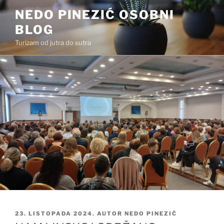
Preskoči
NEDO PINEZIĆ OSOBNI
na
BLOG
sadržaj
Turizam od jutra do sutra
OBJAVLJENO
23. LISTOPADA 2024.
AUTOR
NEDO PINEZIĆ