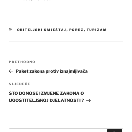
KATEGORIJE
OBITELJSKI SMJEŠTAJ
,
POREZ
,
TURIZAM
Navigacija
Prethodna
PRETHODNO
objava
objava
Paket zakona protiv iznajmljivača
Sljedeća
SLJEDEĆE
objava
ŠTO DONOSE IZMJENE ZAKONA O
UGOSTITELJSKOJ DJELATNOSTI ?
Pretraži: