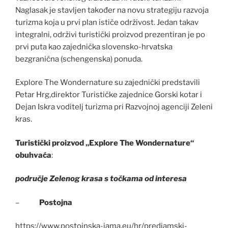
Naglasak je stavljen također na novu strategiju razvoja
turizma koja u prvi plan ističe održivost. Jedan takav
integralni, održivi turistički proizvod prezentiran je po
prvi puta kao zajednička slovensko-hrvatska
bezgranična (schengenska) ponuda.
Explore The Wondernature su zajednički predstavili
Petar Hrg,direktor Turističke zajednice Gorski kotar i
Dejan Iskra voditelj turizma pri Razvojnoj agenciji Zeleni
kras.
Turistički proizvod „Explore The Wondernature“
obuhvaća
:
područje Zelenog krasa s točkama od interesa
–
Postojna
https://www.postojnska-jama.eu/hr/predjamski-