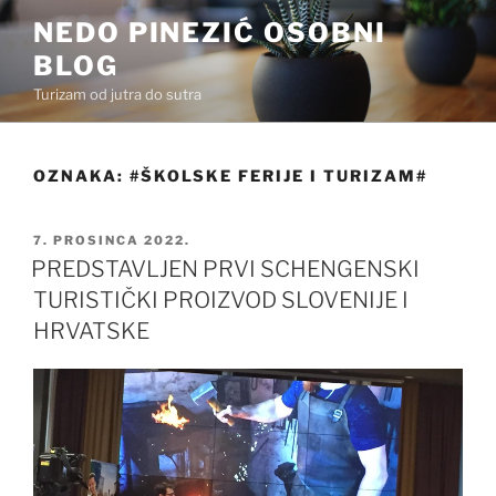
Preskoči
NEDO PINEZIĆ OSOBNI
na
BLOG
sadržaj
Turizam od jutra do sutra
OZNAKA:
#ŠKOLSKE FERIJE I TURIZAM#
OBJAVLJENO
7. PROSINCA 2022.
PREDSTAVLJEN PRVI SCHENGENSKI
TURISTIČKI PROIZVOD SLOVENIJE I
HRVATSKE