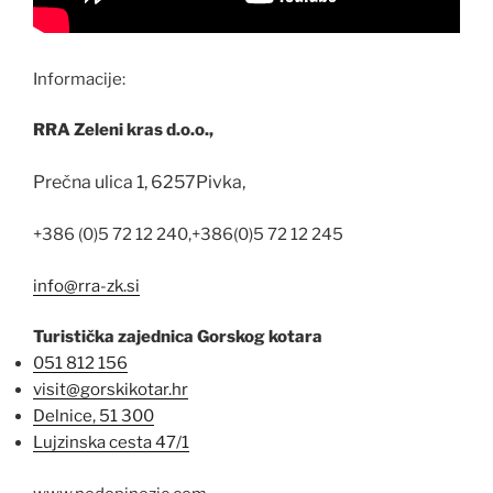
Informacije:
RRA Zeleni kras d.o.o.,
Prečna ulica 1,
6257
Pivka,
+386 (0)5 72 12 240,
+386(0)5 72 12 245
info@rra-zk.si
Turistička zajednica Gorskog kotara
051 812 156
visit@gorskikotar.hr
Delnice, 51 300
Lujzinska cesta 47/1