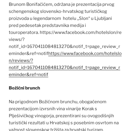
Brunom Bonifačićem, održana je prezentacija prvog
schengenskog slovensko-hrvatskog turističkog
proizvoda u legendarnom hotelu „Slon“ u Ljubljani
pred pedesetak predstavnika medija i
touroperatora. https://www.facebook.com/hotelslon/re
views/?
notif_id=1670411084813270&notif_t=page_review_r
eminder&ref=notif
https://www.facebook.com/hotelslo
n/reviews/?
notif_id=1670411084813270&notif_t=page_review_r
eminder&ref=notif
Božićni brunch
Na prigodnom Božićnom brunchu, obogaćenom
prezentacijom izvrsnih vina vinarije Korak s
Plješivičkog vinogorja, prezentirani su ovogodišnjih
turistički rezultati u Hrvatskoj s posebnim osvrtom na
važnost slovenskog tržišta za hrvatski turizam.