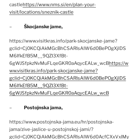
castle
https://www.nms.si/en/plan-your-
visit/locations/sneznik-castle
–
Škocjanske jame,
https://www.visitkras.info/park-skocjanske-jame?
gclid=Cj0KCQiAkMGcBhCSARIsAIW6d0BePOgXjlDS
M6IfkEfB5M__9QZI3XfBt-
6gWJSfpkzNvMuFLqeGKR0aAqycEALw_wcB
https://w
ww.visitkras.info/park-skocjanske-jame?
gclid=Cj0KCQiAkMGcBhCSARIsAIW6d0BePOgXjlDS
M6IfkEfB5M__9QZI3XfBt-
6gWJSfpkzNvMuFLqeGKR0aAqycEALw_wcB
–
Postojnska jama,
https://www.postojnska-jama.eu/hr/postojnska-
jama/zive-jaslice-u-postojnskoj-jami/?
gclid=Cj0KCQiAkMGcBhCSARIsAIW6d0AcfCXxVxIMy