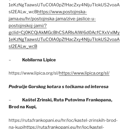
1eKzNgTaawsUTuCOIA0pZfHacZxy4NljuTIokUS2voaA
sI2EALw_wcB
https://www.postojnska-
jama.eu/hr/postojnska-jama/zive-jaslice-u-
postojnskoj-jami/?
gclid=Cj0KCQiAkMGcBhCSARIsAIW6d0AcfCXxVxIMy
1eKzNgTaawsUTuCOIA0pZfHacZxy4NljuTIokUS2voaA
sI2EALw_wcB
–
Kobilarna Lipice
https://www.lipica.org/sl/
https://www.lipica.org/sl/
Područje Gorskog kotara s točkama od interesa
–
Kaštel Zrinski, Ruta Putovima Frankopana,
Brod na Kupi,
https://ruta.frankopani.eu/hr/loc/kastel-zrinskih-brod-
na-kupi
https://ruta.frankopani.eu/hr/loc/kastel-