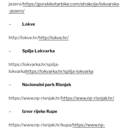
jezero/
https://gorskikotarbike.com/atrakcije/lokvarsko
-jezero/
–
Lokve
http://lokve.hr/
http://lokve.hr/
–
Spilja Lokvarka
https://lokvarka.hr/spilja-
lokvarka
https://lokvarka.hr/spilja-lokvarka
–
Nacionalni park Risnjak
https://www.np-risnjak.hr/
https://www.np-risnjak.hr/
–
Izvor rijeke Kupe
https://www.np-risnjak.hr/kupa/
https://www.np-