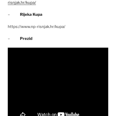
risnjak.hr/kupa/
–
Rijeka Kupa
https://www.np-risnjak.hr/kupa/
–
Prezid