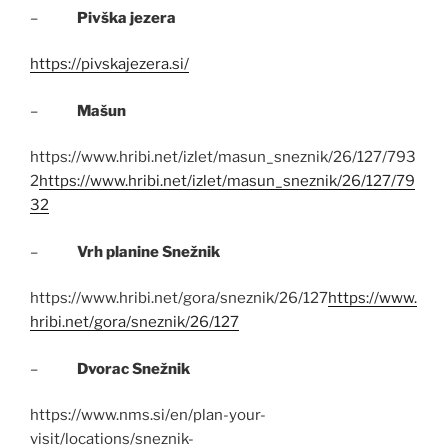
–
Pivška jezera
https://pivskajezera.si/
–
Mašun
https://www.hribi.net/izlet/masun_sneznik/26/127/793
2
https://www.hribi.net/izlet/masun_sneznik/26/127/79
32
–
Vrh planine Snežnik
https://www.hribi.net/gora/sneznik/26/127
https://www.
hribi.net/gora/sneznik/26/127
–
Dvorac Snežnik
https://www.nms.si/en/plan-your-
visit/locations/sneznik-