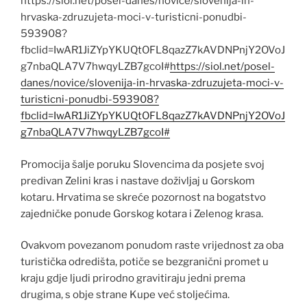
https://siol.net/posel-danes/novice/slovenija-in-
hrvaska-zdruzujeta-moci-v-turisticni-ponudbi-
593908?
fbclid=IwAR1JiZYpYKUQtOFL8qazZ7kAVDNPnjY2OVoJ
g7nbaQLA7V7hwqyLZB7gcoI#
https://siol.net/posel-
danes/novice/slovenija-in-hrvaska-zdruzujeta-moci-v-
turisticni-ponudbi-593908?
fbclid=IwAR1JiZYpYKUQtOFL8qazZ7kAVDNPnjY2OVoJ
g7nbaQLA7V7hwqyLZB7gcoI#
Promocija šalje poruku Slovencima da posjete svoj
predivan Zelini kras i nastave doživljaj u Gorskom
kotaru. Hrvatima se skreće pozornost na bogatstvo
zajedničke ponude Gorskog kotara i Zelenog krasa.
Ovakvom povezanom ponudom raste vrijednost za oba
turistička odredišta, potiče se bezgranični promet u
kraju gdje ljudi prirodno gravitiraju jedni prema
drugima, s obje strane Kupe već stoljećima.