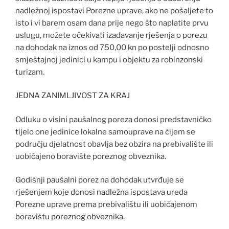
nadležnoj ispostavi Porezne uprave, ako ne pošaljete to
isto i vi barem osam dana prije nego što naplatite prvu
uslugu, možete očekivati izadavanje rješenja o porezu
na dohodak na iznos od 750,00 kn po postelji odnosno
smještajnoj jedinici u kampu i objektu za robinzonski
turizam.
JEDNA ZANIMLJIVOST ZA KRAJ
Odluku o visini paušalnog poreza donosi predstavničko
tijelo one jedinice lokalne samouprave na čijem se
području djelatnost obavlja bez obzira na prebivalište ili
uobičajeno boravište poreznog obveznika.
Godišnji paušalni porez na dohodak utvrđuje se
rješenjem koje donosi nadležna ispostava ureda
Porezne uprave prema prebivalištu ili uobičajenom
boravištu poreznog obveznika.