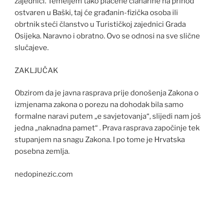
zajednici. Temeljem tako plaćene članarine na prihod
ostvaren u Baški, taj će građanin-fizička osoba ili
obrtnik steći članstvo u Turističkoj zajednici Grada
Osijeka. Naravno i obratno. Ovo se odnosi na sve slične
slučajeve.
ZAKLJUČAK
Obzirom da je javna rasprava prije donošenja Zakona o
izmjenama zakona o porezu na dohodak bila samo
formalne naravi putem „e savjetovanja“, slijedi nam još
jedna „naknadna pamet“ . Prava rasprava započinje tek
stupanjem na snagu Zakona. I po tome je Hrvatska
posebna zemlja.
nedopinezic.com