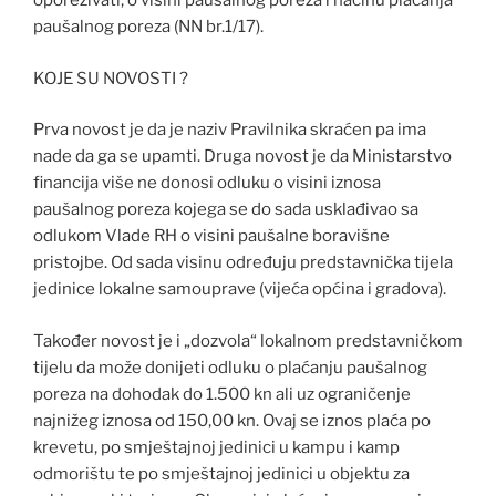
oporezivati, o visini paušalnog poreza i načinu plaćanja
paušalnog poreza (NN br.1/17).
KOJE SU NOVOSTI ?
Prva novost je da je naziv Pravilnika skraćen pa ima
nade da ga se upamti. Druga novost je da Ministarstvo
financija više ne donosi odluku o visini iznosa
paušalnog poreza kojega se do sada usklađivao sa
odlukom Vlade RH o visini paušalne boravišne
pristojbe. Od sada visinu određuju predstavnička tijela
jedinice lokalne samouprave (vijeća općina i gradova).
Također novost je i „dozvola“ lokalnom predstavničkom
tijelu da može donijeti odluku o plaćanju paušalnog
poreza na dohodak do 1.500 kn ali uz ograničenje
najnižeg iznosa od 150,00 kn. Ovaj se iznos plaća po
krevetu, po smještajnoj jedinici u kampu i kamp
odmorištu te po smještajnoj jedinici u objektu za