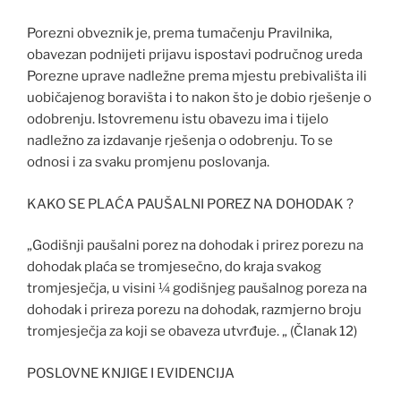
Porezni obveznik je, prema tumačenju Pravilnika,
obavezan podnijeti prijavu ispostavi područnog ureda
Porezne uprave nadležne prema mjestu prebivališta ili
uobičajenog boravišta i to nakon što je dobio rješenje o
odobrenju. Istovremenu istu obavezu ima i tijelo
nadležno za izdavanje rješenja o odobrenju. To se
odnosi i za svaku promjenu poslovanja.
KAKO SE PLAĆA PAUŠALNI POREZ NA DOHODAK ?
„Godišnji paušalni porez na dohodak i prirez porezu na
dohodak plaća se tromjesečno, do kraja svakog
tromjesječja, u visini ¼ godišnjeg paušalnog poreza na
dohodak i prireza porezu na dohodak, razmjerno broju
tromjesječja za koji se obaveza utvrđuje. „ (Članak 12)
POSLOVNE KNJIGE I EVIDENCIJA