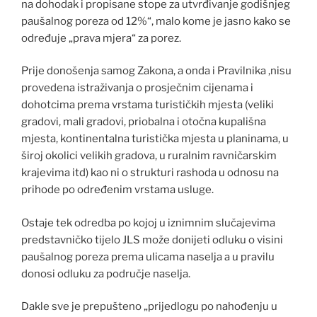
na dohodak i propisane stope za utvrđivanje godišnjeg
paušalnog poreza od 12%“, malo kome je jasno kako se
određuje „prava mjera“ za porez.
Prije donošenja samog Zakona, a onda i Pravilnika ,nisu
provedena istraživanja o prosječnim cijenama i
dohotcima prema vrstama turističkih mjesta (veliki
gradovi, mali gradovi, priobalna i otočna kupališna
mjesta, kontinentalna turistička mjesta u planinama, u
široj okolici velikih gradova, u ruralnim ravničarskim
krajevima itd) kao ni o strukturi rashoda u odnosu na
prihode po određenim vrstama usluge.
Ostaje tek odredba po kojoj u iznimnim slučajevima
predstavničko tijelo JLS može donijeti odluku o visini
paušalnog poreza prema ulicama naselja a u pravilu
donosi odluku za područje naselja.
Dakle sve je prepušteno „prijedlogu po nahođenju u