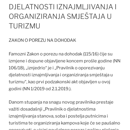
DJELATNOSTI IZNAJMLJIVANJA I
ORGANIZIRANJA SMJEŠTAJA U
TURIZMU
ZAKON O POREZU NA DOHODAK
Famozni Zakon o porezu na dohodak (115/16) čije su
izmjene i dopune objavljene koncem prošle godine (NN
106/18), „iznjedrio“ je i „Pravilnik o oporezivanju
djelatnosti iznajmljivanja i organiziranja smještaja u
turizmu“, kao prvi podzakonski akt objavljen u ovoj
godini (NN 1/2019 od 2.1.2019.).
Danom stupanja na snagu novog pravilnika prestaje
važiti dosadašnji „Pravilnik o djelatnostima
iznajmljivanja stanova, soba i postelja putnicima i
turistima te organiziranja kampova koje će se paušalno