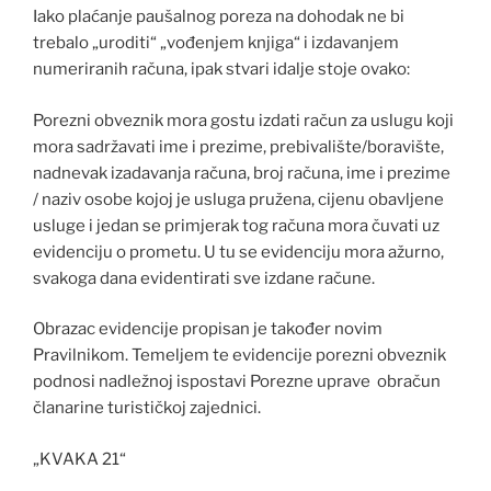
Iako plaćanje paušalnog poreza na dohodak ne bi
trebalo „uroditi“ „vođenjem knjiga“ i izdavanjem
numeriranih računa, ipak stvari idalje stoje ovako:
Porezni obveznik mora gostu izdati račun za uslugu koji
mora sadržavati ime i prezime, prebivalište/boravište,
nadnevak izadavanja računa, broj računa, ime i prezime
/ naziv osobe kojoj je usluga pružena, cijenu obavljene
usluge i jedan se primjerak tog računa mora čuvati uz
evidenciju o prometu. U tu se evidenciju mora ažurno,
svakoga dana evidentirati sve izdane račune.
Obrazac evidencije propisan je također novim
Pravilnikom. Temeljem te evidencije porezni obveznik
podnosi nadležnoj ispostavi Porezne uprave obračun
članarine turističkoj zajednici.
„KVAKA 21“