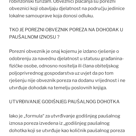
robinzonski turizam. Obveznici plaćanja su porezni
obveznici koji obavljaju djelatnost na području jedinice
lokalne samouprave koja donosi odluku.
TKO JE POREZNI OBVEZNIK POREZA NA DOHODAK U
PAUŠALNOM IZNOSU ?
Porezni obveznik je onaj kojemu je izdano rješenje o
odobrenju za navednu djelatnost u statusu građanina-
fizičke osobe, odnosno nositelja ili člana obiteljskog
poljoprivrednog gospodarstva uz uvjet da po tom
rješenju nije obveznik poreza na dodanu vrijednost i ne
utvrđuje dohodak na temelju poslovnih knjiga.
UTVRĐIVANJE GODIŠNJEG PAUŠALNOG DOHOTKA
Iako je „formula“ za utvrđivanje godišnjeg paušalnog
iznosa poreza izvedena iz „godišnjeg paušalnog
dohotka koji se utvrđuje kao količnik paušalnog poreza