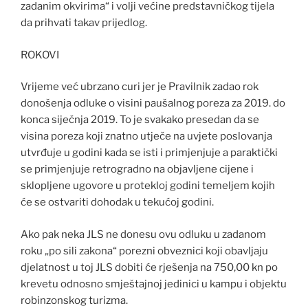
zadanim okvirima“ i volji većine predstavničkog tijela
da prihvati takav prijedlog.
ROKOVI
Vrijeme već ubrzano curi jer je Pravilnik zadao rok
donošenja odluke o visini paušalnog poreza za 2019. do
konca siječnja 2019. To je svakako presedan da se
visina poreza koji znatno utječe na uvjete poslovanja
utvrđuje u godini kada se isti i primjenjuje a paraktički
se primjenjuje retrogradno na objavljene cijene i
sklopljene ugovore u protekloj godini temeljem kojih
će se ostvariti dohodak u tekućoj godini.
Ako pak neka JLS ne donesu ovu odluku u zadanom
roku „po sili zakona“ porezni obveznici koji obavljaju
djelatnost u toj JLS dobiti će rješenja na 750,00 kn po
krevetu odnosno smještajnoj jedinici u kampu i objektu
robinzonskog turizma.