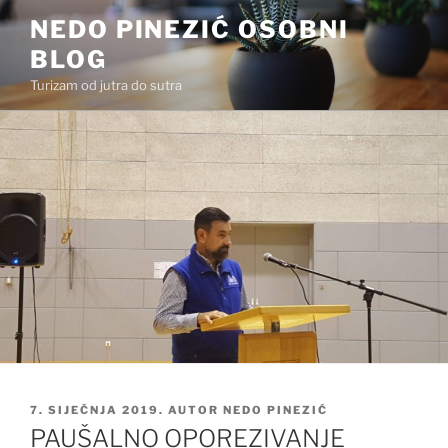
Preskoči
NEDO PINEZIĆ OSOBNI
na
BLOG
sadržaj
Turizam od jutra do sutra
OBJAVLJENO
7. SIJEČNJA 2019.
AUTOR
NEDO PINEZIĆ
PAUŠALNO OPOREZIVANJE