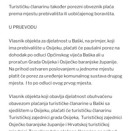
Turističku članarinu također porezni obveznik plaća
prema mjestu prebivališta ili uobičajenog boravišta.
U PRIJEVODU
Vlasnik objekta za djelatnost u Baški, na primjer, koji
ima prebivalište u Osijeku, plaćati će paušalni porez na
dohodak po odluci Općinskog vijeća Baška ali u
proračun Grada Osijeka i Osiječko baranjske županije.
Na prihod ostvaren poslovanjem u jednome mjestu
platit će porez za uređenje komunalnog sustava drugog
mjesta. I to po odluci ovog prvog mjesta.
Vlasnik objekta koji obavlja djelatnost obuhvaćenu
obavezom plaćanja turističke članarine u Baški sa
sjedištem u Osijeku, plaćati će turističku članarinu
Turističkoj zajednici grada Osijeka, Turističkoj zajednici
Osječko baranjske županije i Hrvatskoj turističkoj