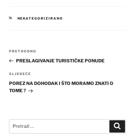
KATEGORIJE
NEKATEGORIZIRANO
Navigacija
Prethodna
PRETHODNO
objava
objava
PRESLAGIVANJE TURISTIČKE PONUDE
Sljedeća
SLJEDEĆE
objava
POREZ NA DOHODAK I ŠTO MORAMO ZNATI O
TOME ?
Pretraži:
Pretra