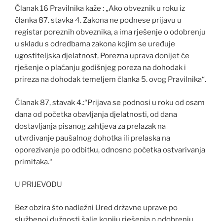
Članak 16 Pravilnika kaže : „Ako obveznik u roku iz
članka 87. stavka 4. Zakona ne podnese prijavu u
registar poreznih obveznika, a ima rješenje o odobrenju
u skladu s odredbama zakona kojim se uređuje
ugostiteljska djelatnost, Porezna uprava donijet će
rješenje o plaćanju godišnjeg poreza na dohodak i
prireza na dohodak temeljem članka 5. ovog Pravilnika“.
Članak 87, stavak 4.:“Prijava se podnosi u roku od osam
dana od početka obavljanja djelatnosti, od dana
dostavljanja pisanog zahtjeva za prelazak na
utvrđivanje paušalnog dohotka ili prelaska na
oporezivanje po odbitku, odnosno početka ostvarivanja
primitaka.“
U PRIJEVODU
Bez obzira što nadležni Ured državne uprave po
službenoj dužnosti šalje kopiju rješenja o odobrenju