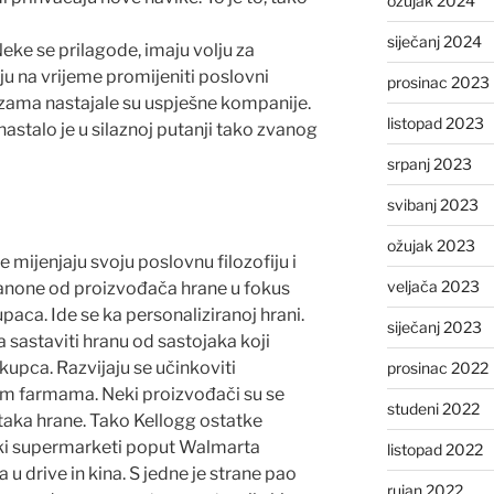
ožujak 2024
siječanj 2024
eke se prilagode, imaju volju za
ju na vrijeme promijeniti poslovni
prosinac 2023
zama nastajale su uspješne kompanije.
listopad 2023
stalo je u silaznoj putanji tako zvanog
srpanj 2023
svibanj 2023
ožujak 2023
 mijenjaju svoju poslovnu filozofiju i
veljača 2023
Danone od proizvođača hrane u fokus
upaca. Ide se ka personaliziranoj hrani.
siječanj 2023
ta sastaviti hranu od sastojaka koji
upca. Razvijaju se učinkoviti
prosinac 2022
im farmama. Neki proizvođači su se
studeni 2022
tataka hrane. Tako Kellogg ostatke
liki supermarketi poput Walmarta
listopad 2022
 u drive in kina. S jedne je strane pao
rujan 2022