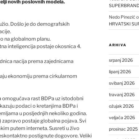
lji novih poslovnih modela.
SUPERBRAN
Nedo Pinezić
dužio. Došlo je do demografskih
HRVATSKI S
cije.
tvo na globalnom planu.
ARHIVA
tna inteligencija postaje okosnica 4.
srpanj 2026
ajednica nacija prema zajednicama
lipanj 2026
vaju ekonomiju prema cirkularnom
svibanj 2026
travanj 2026
ija omogućava rast BDPa uz istodobni
okazuju podaci o kretanjima BDPa i
ožujak 2026
zemljama u posljednjih nekoliko godina.
veljača 2026
) zapravo postaje globalna pojava. Svi
akim putem interneta. Susreti u živo
prosinac 2025
beskontaktno postignute dogovore. Veliki