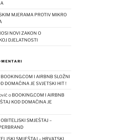
JA
JSKIM MJERAMA PROTIV MIKRO
A
OSI NOVI ZAKON O
KOJ DJELATNOSTI
KOMENTARI
o
BOOKING.COM I AIRBNB SLOŽNI
OD DOMAĆINA JE SVJETSKI HIT !
ović
o
BOOKING.COM I AIRBNB
EŠTAJ KOD DOMAĆINA JE
o
OBITELJSKI SMJEŠTAJ –
UPERBRAND
ELJSKI SMJEŠTAJ – HRVATSKI