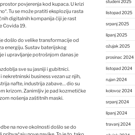
studeni 2025
 prostor povjerenja kod kupaca. U krizi
no“. Tu se može pratiti eksploziju rasta
listopad 2025
ih digitalnih kompanija čiji je rast
srpanj 2025
e Covida 19.
lipanj 2025
e je došlo do velike transformacije od
ožujak 2025
a energiju. Sustav baterijskog
je i upravljanje potrošnjom danas je
prosinac 2024
listopad 2024
doblja sve su jasniji i gubitnici.
i nekretninski business vezan uz njih,
rujan 2024
trija nafte, industrija zabave… dio su
om krizom. Zanimljiv je pad kozmetičke
kolovoz 2024
zom nošenja zaštitnih maski.
srpanj 2024
lipanj 2024
travanj 2024
godbe na nove okolnosti došlo se do
 prihvaćaju nove navike. To je to, tako