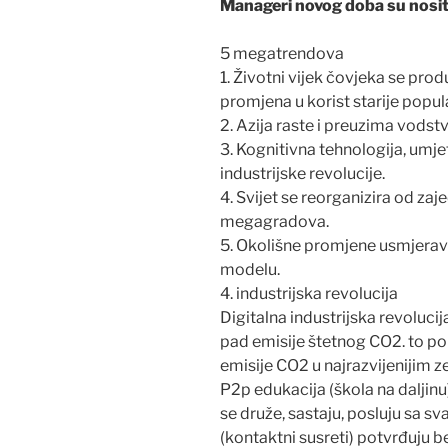
Manageri novog doba su nosite
5 megatrendova
1. Životni vijek čovjeka se pro
promjena u korist starije popula
2. Azija raste i preuzima vods
3. Kognitivna tehnologija, umje
industrijske revolucije.
4. Svijet se reorganizira od z
megagradova.
5. Okolišne promjene usmjera
modelu.
4. industrijska revolucija
Digitalna industrijska revoluc
pad emisije štetnog CO2. to p
emisije CO2 u najrazvijenijim 
P2p edukacija (škola na daljinu
se druže, sastaju, posluju sa sv
(kontaktni susreti) potvrđuju 