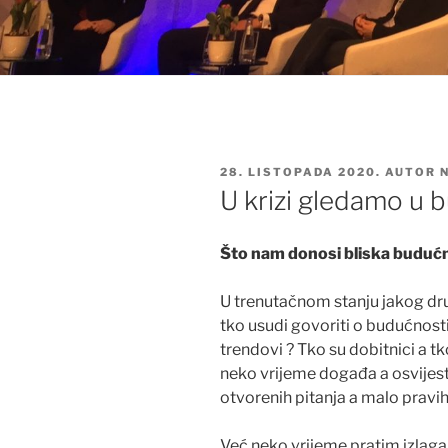
OBJAVLJENO
28. LISTOPADA 2020.
AUTOR
U krizi gledamo u 
Što nam donosi bliska buduć
U trenutačnom stanju jakog dr
tko usudi govoriti o budućnosti
trendovi ? Tko su dobitnici a tk
neko vrijeme događa a osvijes
otvorenih pitanja a malo pravi
Već neko vrijeme pratim izlagan