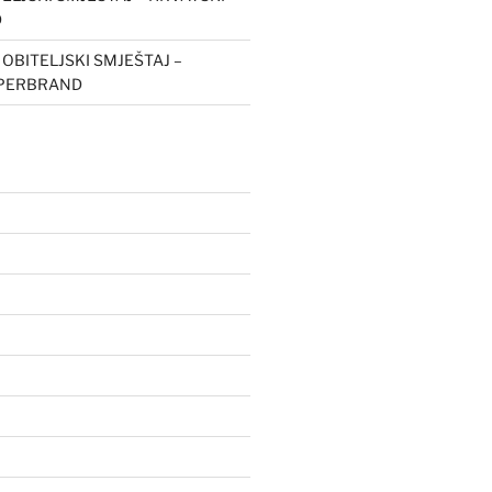
D
o
OBITELJSKI SMJEŠTAJ –
UPERBRAND