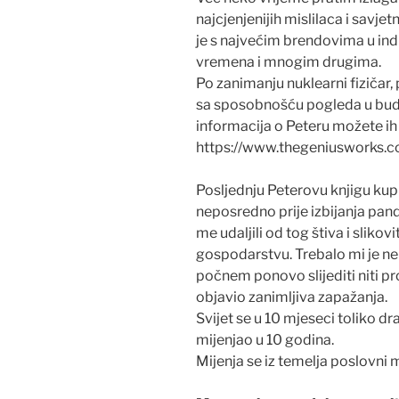
najcjenjenijih mislilaca i savj
je s najvećim brendovima u ind
vremena i mnogim drugima.
Po zanimanju nuklearni fizičar, 
sa sposobnošću pogleda u bud
informacija o Peteru možete ih 
https://www.thegeniusworks.c
Posljednju Peterovu knjigu k
neposredno prije izbijanja pan
me udaljili od tog štiva i sliko
gospodarstvu. Trebalo mi je nek
počnem ponovo slijediti niti pr
objavio zanimljiva zapažanja.
Svijet se u 10 mjeseci toliko 
mijenjao u 10 godina.
Mijenja se iz temelja poslovni 