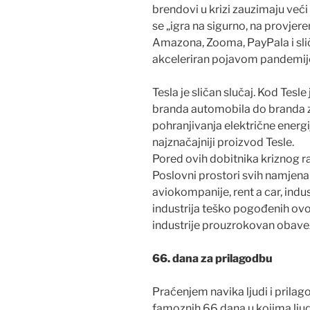
brendovi u krizi zauzimaju veći
se „igra na sigurno, na provjere
Amazona, Zooma, PayPala i sličn
akceleriran pojavom pandemij
Tesla je sličan slučaj. Kod Tesl
branda automobila do branda z
pohranjivanja električne energi
najznačajniji proizvod Tesle.
Pored ovih dobitnika kriznog raz
Poslovni prostori svih namjena 
aviokompanije, rent a car, indus
industrija teško pogođenih ov
industrije prouzrokovan obave
66. dana za prilagodbu
Praćenjem navika ljudi i prila
famoznih 66 dana u kojima ljudi