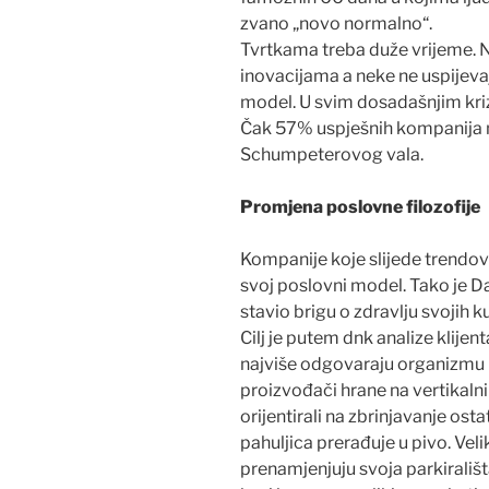
zvano „novo normalno“.
Tvrtkama treba duže vrijeme. N
inovacijama a neke ne uspijeva
model. U svim dosadašnjim kri
Čak 57% uspješnih kompanija na
Schumpeterovog vala.
Promjena poslovne filozofije
Kompanije koje slijede trendove
svoj poslovni model. Tako je 
stavio brigu o zdravlju svojih k
Cilj je putem dnk analize klijen
najviše odgovaraju organizmu k
proizvođači hrane na vertikaln
orijentirali na zbrinjavanje os
pahuljica prerađuje u pivo. Ve
prenamjenjuju svoja parkirališta