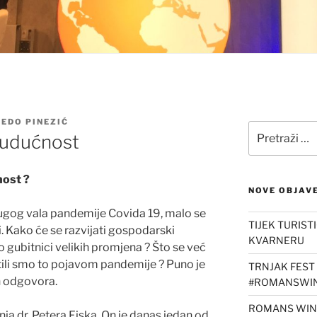
NEDO PINEZIĆ
Pretraži:
budućnost
nost ?
NOVE OBJAV
ugog vala pandemije Covida 19, malo se
TIJEK TURIST
. Kako će se razvijati gospodarski
KVARNERU
o gubitnici velikih promjena ? Što se već
tili smo to pojavom pandemije ? Puno je
TRNJAK FEST 
h odgovora.
#ROMANSWIN
ROMANS WINE
ja dr. Petera Fiska. On je danas jedan od