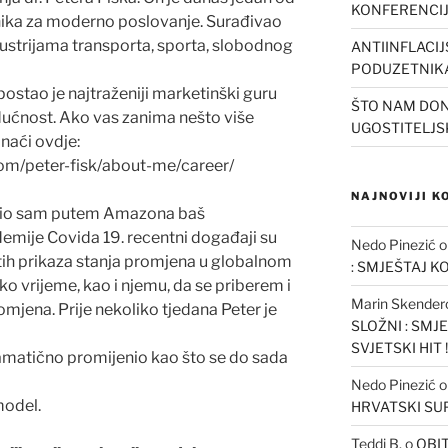
KONFERENCI
etnika za moderno poslovanje. Surađivao
ustrijama transporta, sporta, slobodnog
ANTIINFLACI
PODUZETNIK
postao je najtraženiji marketinški guru
ŠTO NAM DON
ućnost. Ako vas zanima nešto više
UGOSTITELJS
naći ovdje:
om/peter-fisk/about-me/career/
NAJNOVIJI 
upio sam putem Amazona baš
demije Covida 19. recentni događaji su
Nedo Pinezić
vitih prikaza stanja promjena u globalnom
: SMJEŠTAJ K
o vrijeme, kao i njemu, da se priberem i
Marin Skender
omjena. Prije nekoliko tjedana Peter je
SLOŽNI : SMJ
SVJETSKI HIT !
dramatično promijenio kao što se do sada
Nedo Pinezić
model.
HRVATSKI S
Teddi B.
o
OBIT