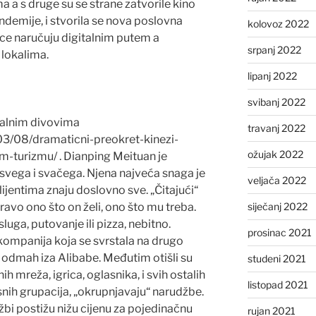
 a s druge su se strane zatvorile kino
demije, i stvorila se nova poslovna
kolovoz 2022
ice naručuju digitalnim putem a
srpanj 2022
 lokalima.
lipanj 2022
svibanj 2022
talnim divovima
travanj 2022
03/08/dramaticni-preokret-kinezi-
ožujak 2022
-turizmu/ . Dianping Meituan je
svega i svačega. Njena najveća snaga je
veljača 2022
lijentima znaju doslovno sve. „Čitajući“
avo ono što on želi, ono što mu treba.
siječanj 2022
sluga, putovanje ili pizza, nebitno.
prosinac 2021
kompanija koja se svrstala na drugo
 odmah iza Alibabe. Međutim otišli su
studeni 2021
h mreža, igrica, oglasnika, i svih ostalih
listopad 2021
snih grupacija, „okrupnjavaju“ narudžbe.
bi postižu nižu cijenu za pojedinačnu
rujan 2021