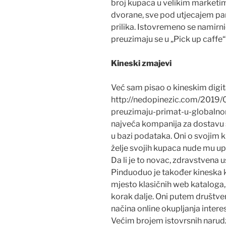
broj kupaca u velikim marketima
dvorane, sve pod utjecajem pan
prilika. Istovremeno se namirn
preuzimaju se u „Pick up caffe“
Kineski zmajevi
Već sam pisao o kineskim digi
http://nedopinezic.com/2019/
preuzimaju-primat-u-globalnom
najveća kompanija za dostavu 
u bazi podataka. Oni o svojim k
želje svojih kupaca nude mu upr
Da li je to novac, zdravstvena u
Pinduoduo je također kineska 
mjesto klasičnih web kataloga,
korak dalje. Oni putem društveni
načina online okupljanja intere
Većim brojem istovrsnih narudž