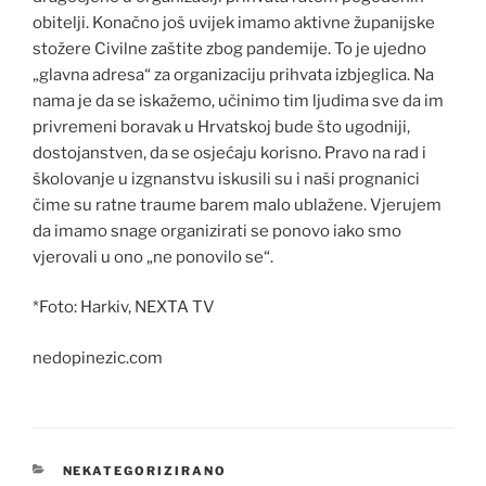
obitelji. Konačno još uvijek imamo aktivne županijske
stožere Civilne zaštite zbog pandemije. To je ujedno
„glavna adresa“ za organizaciju prihvata izbjeglica. Na
nama je da se iskažemo, učinimo tim ljudima sve da im
privremeni boravak u Hrvatskoj bude što ugodniji,
dostojanstven, da se osjećaju korisno. Pravo na rad i
školovanje u izgnanstvu iskusili su i naši prognanici
čime su ratne traume barem malo ublažene. Vjerujem
da imamo snage organizirati se ponovo iako smo
vjerovali u ono „ne ponovilo se“.
*Foto: Harkiv, NEXTA TV
nedopinezic.com
KATEGORIJE
NEKATEGORIZIRANO