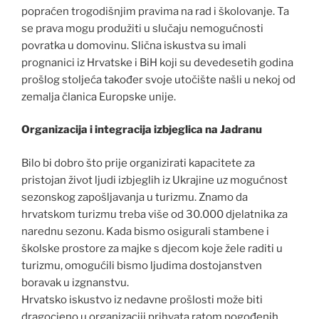
popraćen trogodišnjim pravima na rad i školovanje. Ta
se prava mogu produžiti u slučaju nemogućnosti
povratka u domovinu. Slična iskustva su imali
prognanici iz Hrvatske i BiH koji su devedesetih godina
prošlog stoljeća također svoje utočište našli u nekoj od
zemalja članica Europske unije.
Organizacija i integracija izbjeglica na Jadranu
Bilo bi dobro što prije organizirati kapacitete za
pristojan život ljudi izbjeglih iz Ukrajine uz mogućnost
sezonskog zapošljavanja u turizmu. Znamo da
hrvatskom turizmu treba više od 30.000 djelatnika za
narednu sezonu. Kada bismo osigurali stambene i
školske prostore za majke s djecom koje žele raditi u
turizmu, omogućili bismo ljudima dostojanstven
boravak u izgnanstvu.
Hrvatsko iskustvo iz nedavne prošlosti može biti
dragocjeno u organizaciji prihvata ratom pogođenih