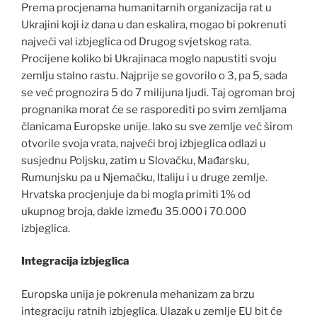
Prema procjenama humanitarnih organizacija rat u
Ukrajini koji iz dana u dan eskalira, mogao bi pokrenuti
najveći val izbjeglica od Drugog svjetskog rata.
Procijene koliko bi Ukrajinaca moglo napustiti svoju
zemlju stalno rastu. Najprije se govorilo o 3, pa 5, sada
se već prognozira 5 do 7 milijuna ljudi. Taj ogroman broj
prognanika morat će se rasporediti po svim zemljama
članicama Europske unije. Iako su sve zemlje već širom
otvorile svoja vrata, najveći broj izbjeglica odlazi u
susjednu Poljsku, zatim u Slovačku, Mađarsku,
Rumunjsku pa u Njemačku, Italiju i u druge zemlje.
Hrvatska procjenjuje da bi mogla primiti 1% od
ukupnog broja, dakle između 35.000 i 70.000
izbjeglica.
Integracija izbjeglica
Europska unija je pokrenula mehanizam za brzu
integraciju ratnih izbjeglica. Ulazak u zemlje EU bit će