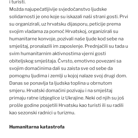
i turisti.
Možda najupečatljivije svjedočanstvo ljudske
solidarnosti je ono koje su iskazali naši strani gosti. Prvi
su organizirali, uz hrvatsku dijasporu, peticije prema
svojim vladama za pomoć Hrvatskoj, organizirali su
humanitarne konvoje, pozivali naše ljude kod sebe na
smještaj, pronalazili im zaposlenje. Prednjačili su tada u
svim humanitarnim aktivnostima vjerni gosti
obiteljskog smještaja. Čvrsto, emotivno povezani sa
svojim domaćinima dali su zaista sve od sebe da
pomognu ljudima i zemlji u kojoj nalaze svoj drugi dom.
Danas se ponavlja ta ljudska toplina u obrnutom
smjeru. Hrvatski domaćini pozivaju i na smještaj
primaju ratne izbjeglice iz Ukrajine. Neki od njih su još
prošle godine posjetili Hrvatsku kao turisti ili su radili
kao sezonski radnici u turizmu.
Humanitarna katastrofa