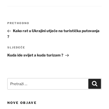
Navigacija
Prethodna
PRETHODNO
objava
objava
Kako rat u Ukrajini utječe na turistička putovanja
?
Sljedeća
SLJEDEĆE
objava
Kuda ide svijet a kuda turizam ?
Pretraži:
Pretra
NOVE OBJAVE