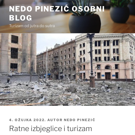
Preskoči
NEDO PINEZIĆ OSOBNI
na
BLOG
sadržaj
Turizam od jutra do sutra
OBJAVLJENO
4. OŽUJKA 2022.
AUTOR
NEDO PINEZIĆ
Ratne izbjeglice i turizam