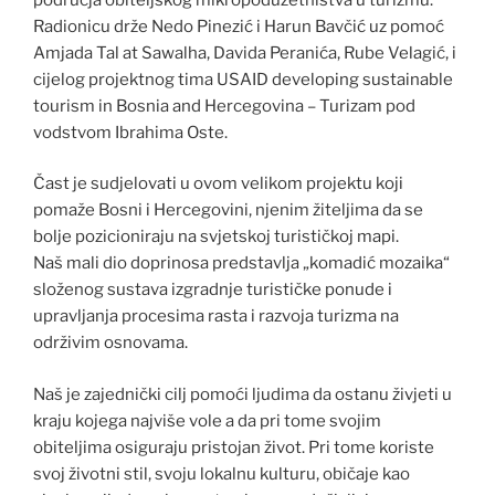
Radionicu drže Nedo Pinezić i Harun Bavčić uz pomoć
Amjada Tal at Sawalha, Davida Peranića, Rube Velagić, i
cijelog projektnog tima USAID developing sustainable
tourism in Bosnia and Hercegovina – Turizam pod
vodstvom Ibrahima Oste.
Čast je sudjelovati u ovom velikom projektu koji
pomaže Bosni i Hercegovini, njenim žiteljima da se
bolje pozicioniraju na svjetskoj turističkoj mapi.
Naš mali dio doprinosa predstavlja „komadić mozaika“
složenog sustava izgradnje turističke ponude i
upravljanja procesima rasta i razvoja turizma na
održivim osnovama.
Naš je zajednički cilj pomoći ljudima da ostanu živjeti u
kraju kojega najviše vole a da pri tome svojim
obiteljima osiguraju pristojan život. Pri tome koriste
svoj životni stil, svoju lokalnu kulturu, običaje kao