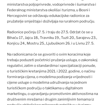
ministarstva poljoprivrede, vodoprivrede i šumarstva i
Federalnog ministarstva okoliša i turizma, u Bosni i
Hercegovini se održavaju edukacijske radionice za
pružatelje smještaja i doživljaja na ruralnom području.
Radionice počinju 17. 5. i traju do 27.5. Održat će se u
Bihaću 17., Jajcu 18., Travniku 19., Tuzli 20., Sarajevu 23.,
Konjicu 24., Mostru 25., Ljubuškom 26. i u Livnu 27. 5.
Na radionicama će se govoriti o svim koracima koje
trebaju poduzeti početnici pružanja usluga, o zakonskoj
regulativi, zatim o standardima i specijalizaciji ponude,
o turističkim kretanjima 2021. i 2022. godine, o načinu
formiranja cijena, o modelima podizanja vrijednosti i
cijene usluge o modelima udruživanja na jednom
turističkom području o taktikama u digitalnom
marketingu, o upravljanju promotivnim aktivnostima na
društvenim mrežama i drugim zanimljivim temama iz
područja obiteljskog mikropoduzetništva u turizmu.