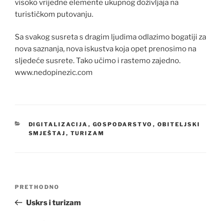
visoko vrijedne elemente ukupnog doživljaja na
turističkom putovanju.
Sa svakog susreta s dragim ljudima odlazimo bogatiji za
nova saznanja, nova iskustva koja opet prenosimo na
sljedeće susrete. Tako učimo i rastemo zajedno.
www.nedopinezic.com
KATEGORIJE
DIGITALIZACIJA
,
GOSPODARSTVO
,
OBITELJSKI
SMJEŠTAJ
,
TURIZAM
Navigacija
Prethodna
PRETHODNO
objava
objava
Uskrs i turizam