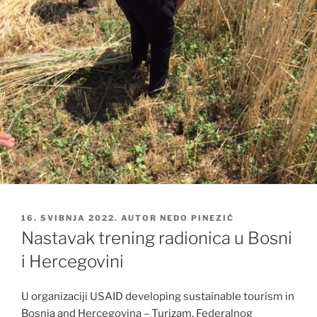
OBJAVLJENO
16. SVIBNJA 2022.
AUTOR
NEDO PINEZIĆ
Nastavak trening radionica u Bosni
i Hercegovini
U organizaciji USAID developing sustainable tourism in
Bosnia and Hercegovina – Turizam, Federalnog