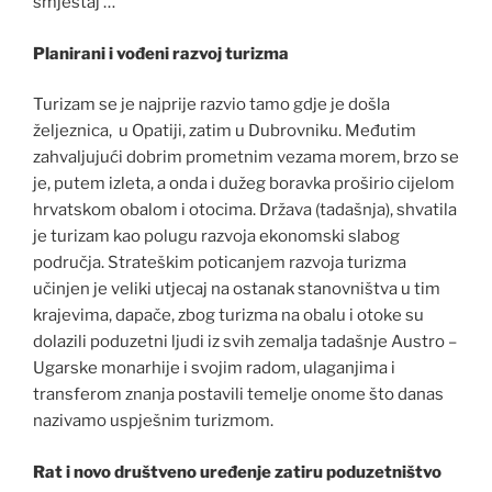
smještaj …
Planirani i vođeni razvoj turizma
Turizam se je najprije razvio tamo gdje je došla
željeznica, u Opatiji, zatim u Dubrovniku. Međutim
zahvaljujući dobrim prometnim vezama morem, brzo se
je, putem izleta, a onda i dužeg boravka proširio cijelom
hrvatskom obalom i otocima. Država (tadašnja), shvatila
je turizam kao polugu razvoja ekonomski slabog
područja. Strateškim poticanjem razvoja turizma
učinjen je veliki utjecaj na ostanak stanovništva u tim
krajevima, dapače, zbog turizma na obalu i otoke su
dolazili poduzetni ljudi iz svih zemalja tadašnje Austro –
Ugarske monarhije i svojim radom, ulaganjima i
transferom znanja postavili temelje onome što danas
nazivamo uspješnim turizmom.
Rat i novo društveno uređenje zatiru poduzetništvo