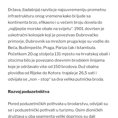
Država, (tadašnja) razvila je najsuvremeniju prometnu
infrastrukturu onog vremena kako bi ljude sa
kontinenta brzo, efikasno i u većem broju dovela do
„najljepše morske obale na svijetu“. 1901. dovršen je
uskotračni kolosjek koji je povezivao Dubrovačko
primorje, Dubrovnik sa mrežom pruga koje su vodile do
Beča, Budimpešte, Praga, Pariza čak i Istambula.
Početkom 20.og stoljeća 131 mjesto na hrvatskoj obali i
otocima bilo je povezano dnevnim brodskim linijama
koje je održavalo više od 150 brodova. Duž obalna
plovidba od Rijeke do Kotora trajala je 26,5 sati i
odvijala se „non – stop“ sa dva velika putnička broda.
Razvoj poduzetništva
Pored poduzetničkih pothvata u brodarstvu, odvijali su
se i poduzetnički pothvati u turizmu. Osim dioničkih
društava u oba segmenta veliki doprinos su dali