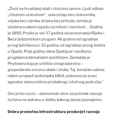
„Život na hrvatskoj obali i otocima zamire. Ljudi odlaze
„trbuhom za kruhom“ , sela ostaju bez stanovnika,
vojska bez vojnika, država bez prihoda, zemlja je
izložena svakom lupežu na milost i nemilost … Godina
je 1890. Prošlo je već 17 godina od povezivanja Rijeke i
Beča željezničkom prugom, 46 godina od izgradnje
prvog ljetnikovca i 32 godine od izgradnje prvog hotela
u Opatiji. Prije godinu dana Opatija je i službeno
proglašena klimatskim lječilištem. Zavladala je
Phylloxera koja je uništila vinogradarstvo –
gospodarsku osnovu obale i otoka. Taj konačan udarac
nakon propasti jedrenjaka 1864, pokrenuo je pravi
egzodus stanovništva priobalnog i otočnog područja.“
Ovo je bio socio – ekonomski okvir za početak razvoja
turizma na Jadranu u obliku kakvog danas poznajemo.
Dobra prometna infrastruktura preduvjet razvoja