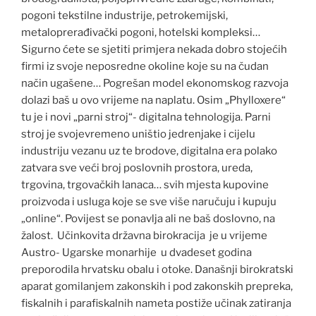
pogoni tekstilne industrije, petrokemijski,
metaloprerađivački pogoni, hotelski kompleksi…
Sigurno ćete se sjetiti primjera nekada dobro stojećih
firmi iz svoje neposredne okoline koje su na čudan
način ugašene… Pogrešan model ekonomskog razvoja
dolazi baš u ovo vrijeme na naplatu. Osim „Phylloxere“
tu je i novi „parni stroj“- digitalna tehnologija. Parni
stroj je svojevremeno uništio jedrenjake i cijelu
industriju vezanu uz te brodove, digitalna era polako
zatvara sve veći broj poslovnih prostora, ureda,
trgovina, trgovačkih lanaca… svih mjesta kupovine
proizvoda i usluga koje se sve više naručuju i kupuju
„online“. Povijest se ponavlja ali ne baš doslovno, na
žalost. Učinkovita državna birokracija je u vrijeme
Austro- Ugarske monarhije u dvadeset godina
preporodila hrvatsku obalu i otoke. Današnji birokratski
aparat gomilanjem zakonskih i pod zakonskih prepreka,
fiskalnih i parafiskalnih nameta postiže učinak zatiranja