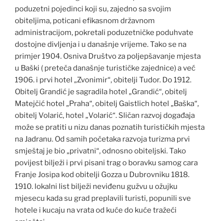
poduzetni pojedinci koji su, zajedno sa svojim
obiteljima, poticani efikasnom državnom
administracijom, pokretali poduzetničke poduhvate
dostojne divljenja i u današnje vrijeme. Tako se na
primjer 1904. Osniva Društvo za poljepšavanje mjesta
u Baški ( preteča današnje turističke zajednice) a već
1906. i prvi hotel „Zvonimir“, obitelji Tudor. Do 1912.
Obitelj Grandić je sagradila hotel „Grandić“, obitelj
Matejčić hotel „Praha“, obitelj Gaistlich hotel „Baška“,
obitelj Volarić, hotel „Volarić“. Sličan razvoj događaja
može se pratiti u nizu danas poznatih turističkih mjesta
na Jadranu. Od samih početaka razvoja turizma prvi
smještaj je bio „privatni“, odnosno obiteljski. Tako
povijest bilježi i prvi pisani trag o boravku samog cara
Franje Josipa kod obitelji Gozza u Dubrovniku 1818.
1910. lokalni list bilježi neviđenu gužvu u ožujku
mjesecu kada su grad preplavili turisti, popunili sve
hotele i kucaju na vrata od kuće do kuće tražeći