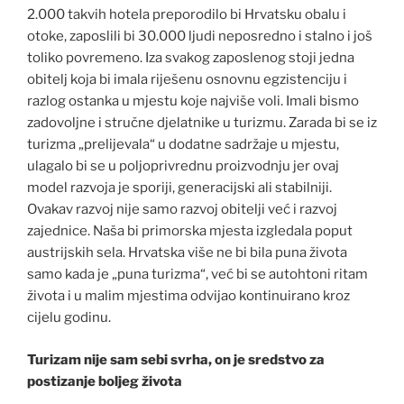
2.000 takvih hotela preporodilo bi Hrvatsku obalu i
otoke, zaposlili bi 30.000 ljudi neposredno i stalno i još
toliko povremeno. Iza svakog zaposlenog stoji jedna
obitelj koja bi imala riješenu osnovnu egzistenciju i
razlog ostanka u mjestu koje najviše voli. Imali bismo
zadovoljne i stručne djelatnike u turizmu. Zarada bi se iz
turizma „prelijevala“ u dodatne sadržaje u mjestu,
ulagalo bi se u poljoprivrednu proizvodnju jer ovaj
model razvoja je sporiji, generacijski ali stabilniji.
Ovakav razvoj nije samo razvoj obitelji već i razvoj
zajednice. Naša bi primorska mjesta izgledala poput
austrijskih sela. Hrvatska više ne bi bila puna života
samo kada je „puna turizma“, već bi se autohtoni ritam
života i u malim mjestima odvijao kontinuirano kroz
cijelu godinu.
Turizam nije sam sebi svrha, on je sredstvo za
postizanje boljeg života