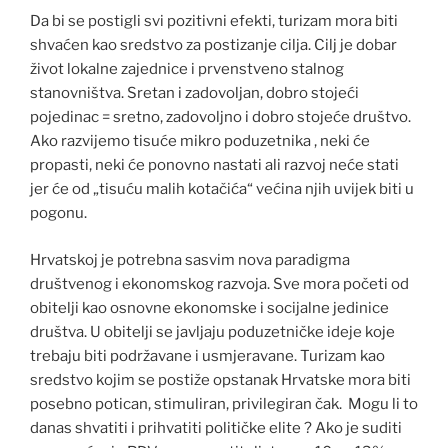
Da bi se postigli svi pozitivni efekti, turizam mora biti
shvaćen kao sredstvo za postizanje cilja. Cilj je dobar
život lokalne zajednice i prvenstveno stalnog
stanovništva. Sretan i zadovoljan, dobro stojeći
pojedinac = sretno, zadovoljno i dobro stojeće društvo.
Ako razvijemo tisuće mikro poduzetnika , neki će
propasti, neki će ponovno nastati ali razvoj neće stati
jer će od „tisuću malih kotačića“ većina njih uvijek biti u
pogonu.
Hrvatskoj je potrebna sasvim nova paradigma
društvenog i ekonomskog razvoja. Sve mora početi od
obitelji kao osnovne ekonomske i socijalne jedinice
društva. U obitelji se javljaju poduzetničke ideje koje
trebaju biti podržavane i usmjeravane. Turizam kao
sredstvo kojim se postiže opstanak Hrvatske mora biti
posebno potican, stimuliran, privilegiran čak. Mogu li to
danas shvatiti i prihvatiti političke elite ? Ako je suditi