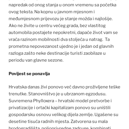
napredak od onog stanja u onom vremenu sa početka
ovog teksta. Na kopnu u javnom mjesnom i
međumjesnom prijevozu je stanje možda i najlošije.
Ako ne živite u centru većeg grada, bez vlastitog
automobila postajete nepokretni, dapače život vam se
vraća razinom mobilnosti dva stoljeća u natrag. Ta
prometna nepovezanost ujedno je i jedan od glavnih
razloga zašto neke destinacije turisti zaobilaze u
periodu van glavne sezone.
Povijest se ponavlja
Hrvatska danas živi ponovo već davno proživljene teške
trenutke. Stanovništvo je u ubrzanom egzodusu.
Suvremena Phylloxera – hrvatski model pretvorbe i
privatizacije i ortački kapitalizam ponovo su uništili
gospodarsku osnovu velikog dijela zemlje. Ugašene su
desetine tisuća radnih mjesta. Zatvorena su mala
brodogradilišta, poljoprivredne zadruge, kombinati,