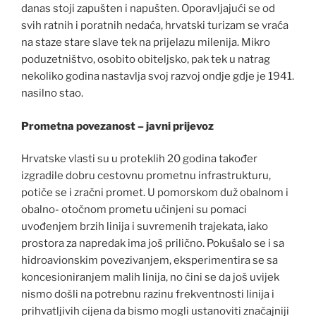
danas stoji zapušten i napušten. Oporavljajući se od
svih ratnih i poratnih nedaća, hrvatski turizam se vraća
na staze stare slave tek na prijelazu milenija. Mikro
poduzetništvo, osobito obiteljsko, pak tek u natrag
nekoliko godina nastavlja svoj razvoj ondje gdje je 1941.
nasilno stao.
Prometna povezanost – javni prijevoz
Hrvatske vlasti su u proteklih 20 godina također
izgradile dobru cestovnu prometnu infrastrukturu,
potiče se i zračni promet. U pomorskom duž obalnom i
obalno- otočnom prometu učinjeni su pomaci
uvođenjem brzih linija i suvremenih trajekata, iako
prostora za napredak ima još prilično. Pokušalo se i sa
hidroavionskim povezivanjem, eksperimentira se sa
koncesioniranjem malih linija, no čini se da još uvijek
nismo došli na potrebnu razinu frekventnosti linija i
prihvatljivih cijena da bismo mogli ustanoviti značajniji