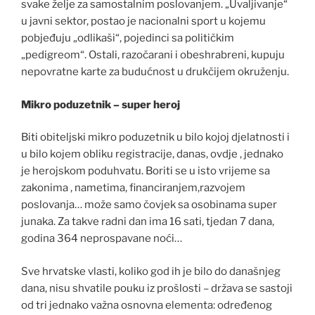
svake želje za samostalnim poslovanjem. „Uvaljivanje“
u javni sektor, postao je nacionalni sport u kojemu
pobjeđuju „odlikaši“, pojedinci sa političkim
„pedigreom“. Ostali, razočarani i obeshrabreni, kupuju
nepovratne karte za budućnost u drukčijem okruženju.
Mikro poduzetnik – super heroj
Biti obiteljski mikro poduzetnik u bilo kojoj djelatnosti i
u bilo kojem obliku registracije, danas, ovdje , jednako
je herojskom poduhvatu. Boriti se u isto vrijeme sa
zakonima , nametima, financiranjem,razvojem
poslovanja… može samo čovjek sa osobinama super
junaka. Za takve radni dan ima 16 sati, tjedan 7 dana,
godina 364 neprospavane noći…
Sve hrvatske vlasti, koliko god ih je bilo do današnjeg
dana, nisu shvatile pouku iz prošlosti – država se sastoji
od tri jednako važna osnovna elementa: određenog