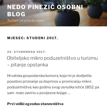
Preskoči
NEDO PINEZIĆ OSOBNI
na
BLOG
sadržaj
Turizam od jutra do sutra
MJESEC:
STUDENI 2017.
OBJAVLJENO
24. STUDENOGA 2017.
Obiteljsko mikro poduzetništvo u turizmu
– pitanje opstanka
Hrvatska gospodarska komora, koja mi je dodijelila
posebno priznanje za doprinos u promicanju mikro
poduzetništva, kao godinu svog osnutka ističe 1852. pa
sam malo zavirio u povijesne knjige …
Prvi veliki egzodus stanovništva