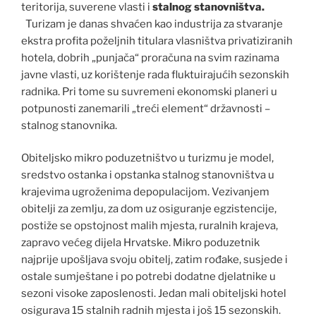
teritorija, suverene vlasti i
stalnog stanovništva.
Turizam je danas shvaćen kao industrija za stvaranje
ekstra profita poželjnih titulara vlasništva privatiziranih
hotela, dobrih „punjača“ proračuna na svim razinama
javne vlasti, uz korištenje rada fluktuirajućih sezonskih
radnika. Pri tome su suvremeni ekonomski planeri u
potpunosti zanemarili „treći element“ državnosti –
stalnog stanovnika.
Obiteljsko mikro poduzetništvo u turizmu je model,
sredstvo ostanka i opstanka stalnog stanovništva u
krajevima ugroženima depopulacijom. Vezivanjem
obitelji za zemlju, za dom uz osiguranje egzistencije,
postiže se opstojnost malih mjesta, ruralnih krajeva,
zapravo većeg dijela Hrvatske. Mikro poduzetnik
najprije upošljava svoju obitelj, zatim rođake, susjede i
ostale sumještane i po potrebi dodatne djelatnike u
sezoni visoke zaposlenosti. Jedan mali obiteljski hotel
osigurava 15 stalnih radnih mjesta i još 15 sezonskih.