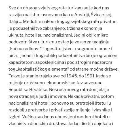
Sve do drugog svjetskog rata turizam se je kod nas
razvijao na istim osnovama kao u Austriji, Švicarskoj,
Italiji … Međutim nakon drugog svjetskog rata privatno
je poduzetništvo zabranjeno, tržišna ekonomija
ukinuta, hoteli su nacionalizirani. Jedini oblik mikro
poduzetništva u turizmu ostao je vezan za tadašnju
„kućnu radinost“ i ugostiteljstvo u segmentu hrane i
pića. I jedan i drugi oblik poduzetništva bio je ograničen
kapacitetom, zaposlenicima i pod strogim nadzorom
tog „kapitalističkog elementa“ od strane moćne države.
Takvo je stanje trajalo sve od 1945. do 1991. kada se
mijenja društveno-ekonomski sustav suverene
Republike Hrvatske. Nesreća novog rata donijela je
nova stradanja ljudi i imovine. Nekada privatni, potom
nacionalizirani hoteli, ponovno su pretrpjeli štetu i u
razdoblju pretvorbe i privatizacije mijenjali vlasnike i
izgled. Većina su danas obnovljeni moderni hoteli u
vlasništvu dioničkih društava. Jedan dio tih objekata i