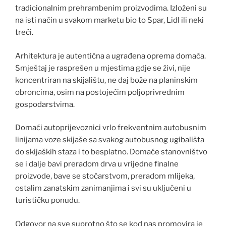
tradicionalnim prehrambenim proizvodima. Izloženi su
na isti način u svakom marketu bio to Spar, Lidl ili neki
treći.
Arhitektura je autentična a ugrađena oprema domaća.
Smještaj je rasprešen u mjestima gdje se živi, nije
koncentriran na skijalištu, ne daj bože na planinskim
obroncima, osim na postojećim poljoprivrednim
gospodarstvima.
Domaći autoprijevoznici vrlo frekventnim autobusnim
linijama voze skijaše sa svakog autobusnog ugibališta
do skijaških staza i to besplatno. Domaće stanovništvo
se i dalje bavi preradom drva u vrijedne finalne
proizvode, bave se stočarstvom, preradom mlijeka,
ostalim zanatskim zanimanjima i svi su uključeni u
turističku ponudu.
Odgovor na sve suprotno što se kod nas promovira je