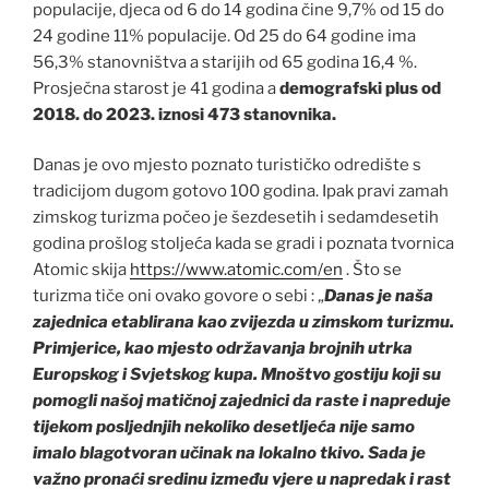
populacije, djeca od 6 do 14 godina čine 9,7% od 15 do
24 godine 11% populacije. Od 25 do 64 godine ima
56,3% stanovništva a starijih od 65 godina 16,4 %.
Prosječna starost je 41 godina a
demografski plus od
2018. do 2023. iznosi 473 stanovnika.
Danas je ovo mjesto poznato turističko odredište s
tradicijom dugom gotovo 100 godina. Ipak pravi zamah
zimskog turizma počeo je šezdesetih i sedamdesetih
godina prošlog stoljeća kada se gradi i poznata tvornica
Atomic skija
https://www.atomic.com/en
. Što se
turizma tiče oni ovako govore o sebi : „
Danas je naša
zajednica etablirana kao zvijezda u zimskom turizmu.
Primjerice, kao mjesto održavanja brojnih utrka
Europskog i Svjetskog kupa. Mnoštvo gostiju koji su
pomogli našoj matičnoj zajednici da raste i napreduje
tijekom posljednjih nekoliko desetljeća nije samo
imalo blagotvoran učinak na lokalno tkivo. Sada je
važno pronaći sredinu između vjere u napredak i rast