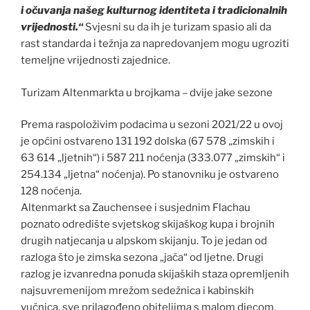
i očuvanja našeg kulturnog identiteta i tradicionalnih
vrijednosti.“
Svjesni su da ih je turizam spasio ali da
rast standarda i težnja za napredovanjem mogu ugroziti
temeljne vrijednosti zajednice.
Turizam Altenmarkta u brojkama – dvije jake sezone
Prema raspoloživim podacima u sezoni 2021/22 u ovoj
je općini ostvareno 131 192 dolska (67 578 „zimskih i
63 614 „ljetnih“) i 587 211 noćenja (333.077 „zimskih“ i
254.134 „ljetna“ noćenja). Po stanovniku je ostvareno
128 noćenja.
Altenmarkt sa Zauchensee i susjednim Flachau
poznato odredište svjetskog skijaškog kupa i brojnih
drugih natjecanja u alpskom skijanju. To je jedan od
razloga što je zimska sezona „jača“ od ljetne. Drugi
razlog je izvanredna ponuda skijaških staza opremljenih
najsuvremenijom mrežom sedežnica i kabinskih
vučnica, sve prilagođeno obiteljima s malom djecom,