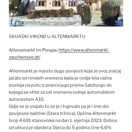
SKIJAŠKI VIKEND U ALTENMARKTU
Altenamarkt im Pongau
https://www.altenmarkt-
zauchensee.at/
Altenmarkt je mjesto duge povijesti koje je svoj značaj
jačalo od rimskih vremena kada je ovdje bila važna
postaja na putu iz pravca juga prema Salzburgu do
kojega se stiže za sat vremena vožnje automobilom
autocestom A10.
Gdje se je stajalo tu se je i trgovalo pa je i ime dio
povijesne baštine (Stara tržnica). Općina Altenmarkt
broji 4.691 stanovnika na dan 1. siječnja 2023. Dobna
struktura je sljedeća: Djeca do 5 godina čine 6,6%