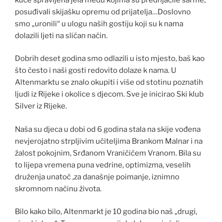
posuđivali skijašku opremu od prijatelja…Doslovno
smo „uronili“ u ulogu naših gostiju koji su k nama
dolazili ljeti na sličan način.
Dobrih deset godina smo odlazili u isto mjesto, baš kao
što često i naši gosti redovito dolaze k nama. U
Altenmarktu se znalo okupiti i više od stotinu poznatih
ljudi iz Rijeke i okolice s djecom. Sve je inicirao Ski klub
Silver iz Rijeke.
Naša su djeca u dobi od 6 godina stala na skije vođena
nevjerojatno strpljivim učiteljima Brankom Malnar i na
žalost pokojnim, Srđanom Vraničićem Vranom. Bila su
to lijepa vremena puna vedrine, optimizma, veselih
druženja unatoč ,za današnje poimanje, iznimno
skromnom načinu života.
Bilo kako bilo, Altenmarkt je 10 godina bio naš „drugi,