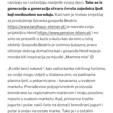
razvijaju se i ostavljaju nasljeđe svojoj djeci.
Tako se iz
generacije u generaciju stvara čvrsta zajednica ljudi
koji međusobno surađuju.
Kad nam je trebao smještaj
za produženje boravka gospođa Beatrix
https://www.landhaus-steiner.at/
je nazvala svoju
prijateljicu Heidi
https://www.pension-bliem.at/
i mi
smo se preselili iz kuće u kuću kao da smo u istoj
obitelji. Gospođa Beatrix je iznimno ljubazna, pravo
oličenje dobrog domaćina kao i gospođa Heidi koja je
morala biti inspiracija za mjuzikl „Mamma mia“ 😊
„Kratki lanci nabave“, kao važna karika održivog turizma,
se ovdje mogu vidjeti u štalama zimi, na padinama
planina ljeti, u pekarnicama – kavanama, u svakom
marketu. Prerađevine poljoprivrednih proizvoda
brendirane su regionalnom markicom i imaju posebno
mjesto u svakom marketu. Kad, primerice tražite
jogurte i putar, naići ćete na domaći brendirani jogurt i
putar a onda i na ostale marke. Tako je i s ostalim