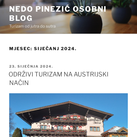
Preskoči
NEDO PINEZIĆ OSOBNI
na
BLOG
sadržaj
Turizam od jutra do sutra
MJESEC:
SIJEČANJ 2024.
OBJAVLJENO
23. SIJEČNJA 2024.
ODRŽIVI TURIZAM NA AUSTRIJSKI
NAČIN