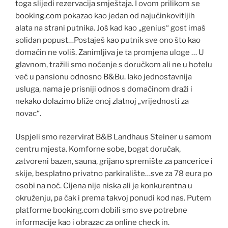
toga slijedi rezervacija smještaja. I ovom prilikom se
booking.com pokazao kao jedan od najučinkovitijih
alata na strani putnika. Još kad kao „genius“ gost imaš
solidan popust…Postaješ kao putnik sve ono što kao
domaćin ne voliš. Zanimljiva je ta promjena uloge … U
glavnom, tražili smo noćenje s doručkom ali ne u hotelu
već u pansionu odnosno B&Bu. Iako jednostavnija
usluga, nama je prisniji odnos s domaćinom draži i
nekako dolazimo bliže onoj zlatnoj „vrijednosti za
novac“.
Uspjeli smo rezervirat B&B Landhaus Steiner u samom
centru mjesta. Komforne sobe, bogat doručak,
zatvoreni bazen, sauna, grijano spremište za pancerice i
skije, besplatno privatno parkiralište…sve za 78 eura po
osobi na noć. Cijena nije niska ali je konkurentna u
okruženju, pa čak i prema takvoj ponudi kod nas. Putem
platforme booking.com dobili smo sve potrebne
informacije kao i obrazac za online check in.