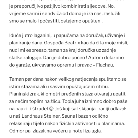
je preporučljivo pažljivo kombinirati sljedove. No,
vrijeme sarmi i sendviča od doma je iza nas, zaslužili
smo se malo i počastiti, ostajemo opušteni.
Iduće jutro laganini, u papučama na doručak, uživanje i
planiranje dana. Gospođa Beatrix kao da čita moje misli,
nudi mi espresso, taman za kraj doručka uz zadnje
slatke zalogaje. Dan je dobro počeo ! Autom dolazimo
do garaže, ukrcavamo opremu i pravac – Flachau.
Taman par dana nakon velikog natjecanja spuštamo se
istim stazama ali u sasvim opuštajućem ritmu.
Planinski zrak, kilometri pređenih staza otvaraju apatit
za nečim toplim na žlicu. Topla juha iznimno dobro paše
na pauzi…i štrudel 😊 Još koji sat skijanja i raniji odlazak
u naš Landhaus Steiner. Sauna i bazen odlično
relaksiraju tijelo nakon fizičkih aktivnosti u planinama.
Odmor pa izlazak na večeru u hotel iza ugla.