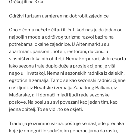
Grčkoj ili na Krku.
Održivi turizam usmjeren na dobrobit zajednice
Ono o čemu nećete čitati ili čuti kod nas je da jedan od
najboljih modela održivog turizma razvoj bazira na
potrebama lokalne zajednice. U Altenmarktu su
apartmani, pansioni, hoteli, restorani, dućani…u
vlasništvu lokalnih obitelji. Nema korporacijskih resorta
iako sezona traje duplo duže a prosjek cijena je viši
nego u Hrvatskoj. Nema ni sezonskih radnika iz dalekih,
egzotičnih zemalja. Tamo se kao sezonski radnici cijene
naši ljudi, iz Hrvatske i zemalja Zapadnog Balkana, iz
Mađarske, ali i domaći mladi ljudi rade sezonske
poslove. Na poslu su svi povezani kao jedan tim, kao
jedna obitelj. To se vidi, to se osjeti.
Tradicija je iznimno važna, poštuje se nasljeđe predaka
koje je omogućilo sadašnjim generacijama da rastu,