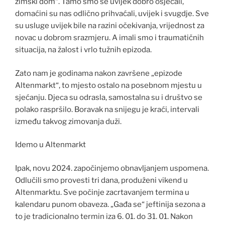
zimski dom“. Tamo smo se uvijek dobro osjećali,
domaćini su nas odlično prihvaćali, uvijek i svugdje. Sve
su usluge uvijek bile na razini očekivanja, vrijednost za
novac u dobrom srazmjeru. A imali smo i traumatičnih
situacija, na žalost i vrlo tužnih epizoda.
Zato nam je godinama nakon završene „epizode
Altenmarkt“, to mjesto ostalo na posebnom mjestu u
sjećanju. Djeca su odrasla, samostalna su i društvo se
polako raspršilo. Boravak na snijegu je kraći, intervali
između takvog zimovanja duži.
Idemo u Altenmarkt
Ipak, novu 2024. započinjemo obnavljanjem uspomena.
Odlučili smo provesti tri dana, produženi vikend u
Altenmarktu. Sve počinje zacrtavanjem termina u
kalendaru punom obaveza. „Gađa se“ jeftinija sezona a
to je tradicionalno termin iza 6. 01. do 31. 01. Nakon