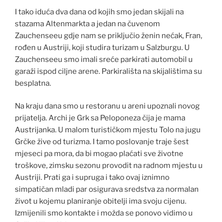
I tako iduća dva dana od kojih smo jedan skijali na
stazama Altenmarkta a jedan na čuvenom
Zauchenseeu gdje nam se priključio ženin nećak, Fran,
rođen u Austriji, koji studira turizam u Salzburgu. U
Zauchenseeu smo imali sreće parkirati automobil u
garaži ispod ciljne arene. Parkirališta na skijalištima su
besplatna.
Na kraju dana smo u restoranu u areni upoznali novog
prijatelja. Archi je Grk sa Peloponeza čija je mama
Austrijanka. U malom turističkom mjestu Tolo na jugu
Grčke žive od turizma. I tamo poslovanje traje šest
mjeseci pa mora, da bi mogao plaćati sve životne
troškove, zimsku sezonu provodit na radnom mjestu u
Austriji. Prati ga i supruga i tako ovaj iznimno
simpatičan mladi par osigurava sredstva za normalan
život u kojemu planiranje obitelji ima svoju cijenu.
Izmijenili smo kontakte i možda se ponovo vidimo u