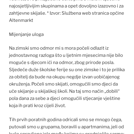
najosjetljivijim skupinama a opet dovoljno izazovno i za
zahtjevne skijaše. * Izvor: Službena web stranica općine
Altenmarkt
Mijenjanje uloga
Na zimski smo odmor mi s mora počeli odlazit iz
jednostavnog razloga što u ljetnim mjesecima nije bilo
moguće s djecom ići na odmor, zbog prirode posla.
Sljedeće duže školske ferije su one zimske i to je prilika
za obitelj da bude na okupu negdje izvan uobičajenog
okruženja. Počeli smo skijati, omogućili smo djeci da
uče skijanje u skijaškoj školi. Na taj smo način „dobili“
pola dana za sebe a djeci omogućili stjecanje vještine
koja ih prati kroz cijeli život.
Tih prvih poratnih godina odricali smo se mnogo čega,
putovali smo u grupama, boravili u apartmanima, jeli od
kuće spravljena jela među kojima su prednjačile sarme;