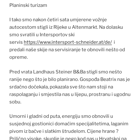
Planinski turizam
I tako smo nakon četiri sata umjerene vožnje
autocestom stigli iz Rijeke u Altenmarkt. Na dolasku
smo svratili u Intersportov ski
servis
https://www.intersport-schneider.at/de/
i
predali naše skije na servisiranje te obnovili nešto od
opreme.
Pred vrata Landhaus Steiner B&Ba stigli smo nešto
ranije nego što je bilo planirano. Gospođa Beatrix nas je
srdačno dočekala, pokazala sve što nam stoji na
raspolaganju i smjestila nas u lijepu, prostranu i ugodnu
sobu.
Umorni i gladni od puta, energiju smo obnovili u
susjednoj gostionici domaćim specijalitetima, laganim
pivom iz bačve i slatkim štrudelom. Cijene hrane ?
Prilično visoke, skuplje je nego kod nas u Hrvatskoj pa