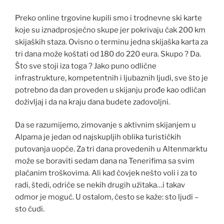
Preko online trgovine kupili smo i trodnevne ski karte
koje su iznadprosječno skupe jer pokrivaju čak 200 km
skijaških staza. Ovisno o terminu jedna skijaška karta za
tri dana može koštati od 180 do 220 eura. Skupo ? Da.
Što sve stoji iza toga ? Jako puno odlične
infrastrukture, kompetentnih i ljubaznih ljudi, sve što je
potrebno da dan proveden u skijanju prođe kao odličan
doživljaj i da na kraju dana budete zadovoljni.
Da se razumijemo, zimovanje s aktivnim skijanjem u
Alpama je jedan od najskupljih oblika turističkih
putovanja uopće. Za tri dana provedenih u Altenmarktu
može se boraviti sedam dana na Tenerifima sa svim
plaćanim troškovima. Ali kad čovjek nešto voli i za to
radi, štedi, odriče se nekih drugih užitaka…i takav
odmor je moguć. U ostalom, često se kaže: sto ljudi –
sto ćudi.