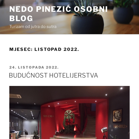
Preskoči
NEDO PINEZIĆ OSOBNI
na
BLOG
sadržaj
Turizam od jutra do sutra
MJESEC:
LISTOPAD 2022.
OBJAVLJENO
24. LISTOPADA 2022.
BUDUĆNOST HOTELIJERSTVA