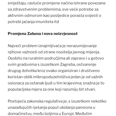
smještaju, rastuće promjene načina ishrane povezane
sa zdravstvenim problemima, sve veće potrebe za
aktivnim odmorom kao posljedice porasta svijesti o
potrebi jačanja imuniteta itd
Promjena Zakona i nova neizvjesnost
Najveći problem iznajmljivača je nerazumijevanje
njihove važnosti od strane nositelja javnog mijenja.
Osobito na ruralnim područjima ali zapravo i u gotovo
svim gradovima s izuzetkom Zagreba, ostvarenje
drugog dohotka kroz ovako organiziran i društveno
koristan oblik mikropoduzetništva jedan je od važnih
oslonaca za ostanak ljudi u tim krajevima; snažna je to
populacijska mjera za one koji razumiju bit stvari.
Postojeća zakonska regulativa je, s izuzetkom nekoliko
unazađujućih rješanja poput ukidanja pansiona u
domaćinstvu, među boljima u Europi. Međutim