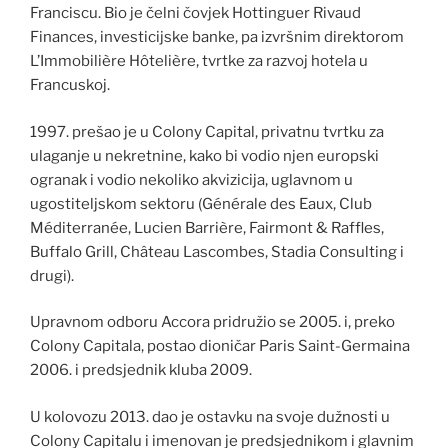
Franciscu. Bio je čelni čovjek Hottinguer Rivaud
Finances, investicijske banke, pa izvršnim direktorom
L’Immobilière Hôtelière, tvrtke za razvoj hotela u
Francuskoj.
1997. prešao je u Colony Capital, privatnu tvrtku za
ulaganje u nekretnine, kako bi vodio njen europski
ogranak i vodio nekoliko akvizicija, uglavnom u
ugostiteljskom sektoru (Générale des Eaux, Club
Méditerranée, Lucien Barrière, Fairmont & Raffles,
Buffalo Grill, Château Lascombes, Stadia Consulting i
drugi).
Upravnom odboru Accora pridružio se 2005. i, preko
Colony Capitala, postao dioničar Paris Saint-Germaina
2006. i predsjednik kluba 2009.
U kolovozu 2013. dao je ostavku na svoje dužnosti u
Colony Capitalu i imenovan je predsjednikom i glavnim