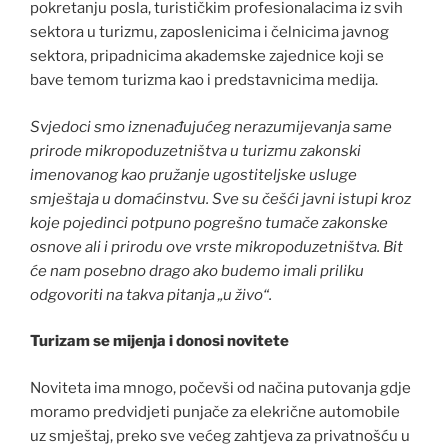
pokretanju posla, turističkim profesionalacima iz svih
sektora u turizmu, zaposlenicima i čelnicima javnog
sektora, pripadnicima akademske zajednice koji se
bave temom turizma kao i predstavnicima medija.
Svjedoci smo iznenađujućeg nerazumijevanja same
prirode mikropoduzetništva u turizmu zakonski
imenovanog kao pružanje ugostiteljske usluge
smještaja u domaćinstvu. Sve su češći javni istupi kroz
koje pojedinci potpuno pogrešno tumače zakonske
osnove ali i prirodu ove vrste mikropoduzetništva. Bit
će nam posebno drago ako budemo imali priliku
odgovoriti na takva pitanja „u živo“.
Turizam se mijenja i donosi novitete
Noviteta ima mnogo, počevši od načina putovanja gdje
moramo predvidjeti punjače za elekrične automobile
uz smještaj, preko sve većeg zahtjeva za privatnošću u