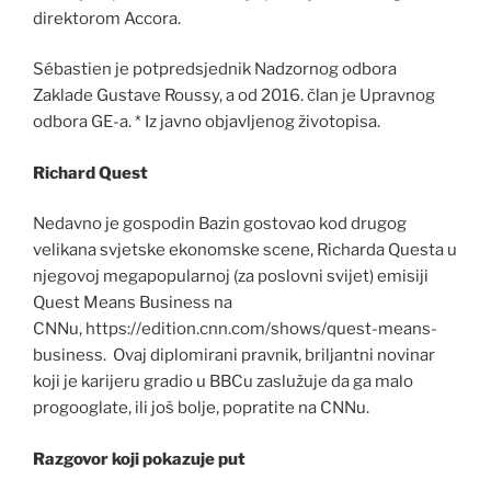
direktorom Accora.
Sébastien je potpredsjednik Nadzornog odbora
Zaklade Gustave Roussy, a od 2016. član je Upravnog
odbora GE-a. * Iz javno objavljenog životopisa.
Richard Quest
Nedavno je gospodin Bazin gostovao kod drugog
velikana svjetske ekonomske scene, Richarda Questa u
njegovoj megapopularnoj (za poslovni svijet) emisiji
Quest Means Business na
CNNu, https://edition.cnn.com/shows/quest-means-
business. Ovaj diplomirani pravnik, briljantni novinar
koji je karijeru gradio u BBCu zaslužuje da ga malo
progooglate, ili još bolje, popratite na CNNu.
Razgovor koji pokazuje put