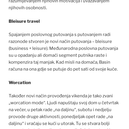
razumijevanjem njihovih motivacija i uvažavanjem
njihovih osobnosti.
Bleisure travel
Spajanjem poslovnog putovanja s putovanjem radi
razonode stvoren je novi način putovanja – bleisure
(business + leisure). Međunarodna poslovna putovanja
su u opadanju ali domaći segment putnika raste i
kompenzira taj manjak. Kad misli na domaća, Basin
računa na ona gdje se putuje do pet sati od svoje kuće.
Worcation
Također novi način provođenja vikenda je tako zvani
„worcation mode“. Ljudi napuštaju svoj dom u četvrtak
na večer, u petak rade „na daljinu“, subotu i nedjelju
provode druge aktivnosti, ponedjeljak opet rade „na
daljinu“ i vraćaju se kući u utorak. Tu se stvara bolji