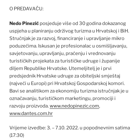
O PREDAVAČU:
Nedo Pinezić
posjeduje više od 30 godina dokazanog
uspjeha u planiranju održivog turizma u Hrvatskoj i BiH.
Stručnjak je za razvoj, financiranje i upravljanje mikro
poduzećima. Iskusan je profesionalac u osmišljavanju,
savjetovanju, upravljanju, praćenju i vrednovanju
turističkih projekata za turističke udruge i županije
diljem Republike Hrvatske. Utemeljitelj je i prvi
predsjednik Hrvatske udruge za obiteljski smještaj
(najveći u Europi) pri Hrvatskoj Gospodarskoj komori.
Bavi se analitikom za ekonomiju turizma istručnjak je u
označavanju, turističkom marketingu, promociji i
razvoju proizvoda.
www.nedopinezic.com
,
www.dantes.com.hr
Vrijeme izvedbe: 3. – 7.10. 2022. u popodnevnim satima
(17:30)