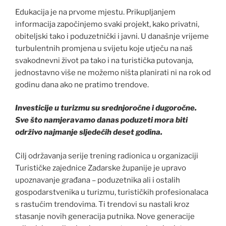
Edukacija je na prvome mjestu. Prikupljanjem
informacija započinjemo svaki projekt, kako privatni,
obiteljski tako i poduzetnički i javni. U današnje vrijeme
turbulentnih promjena u svijetu koje utječu na naš
svakodnevni život pa tako i na turistička putovanja,
jednostavno više ne možemo ništa planirati ni na rok od
godinu dana ako ne pratimo trendove.
Investicije u turizmu su srednjoročne i dugoročne.
Sve što namjeravamo danas poduzeti mora biti
održivo najmanje sljedećih deset godina.
Cilj održavanja serije trening radionica u organizaciji
Turističke zajednice Zadarske županije je upravo
upoznavanje građana – poduzetnika ali i ostalih
gospodarstvenika u turizmu, turističkih profesionalaca
s rastućim trendovima. Ti trendovi su nastali kroz
stasanje novih generacija putnika. Nove generacije