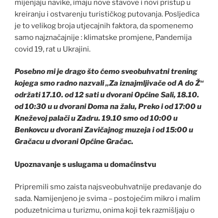
mijenjaju navike, imaju nove stavove i novi pristup u
kreiranju i ostvarenju turističkog putovanja. Posljedica
je to velikog broja utjecajnih faktora, da spomenemo
samo najznačajnije : klimatske promjene, Pandemija
covid 19, rat u Ukrajini.
Posebno mi je drago što ćemo sveobuhvatni trening
kojega smo radno nazvali „Za iznajmljivače od A do Ž“
održati 17.10. od 12 sati u dvorani Općine Sali, 18.10.
od 10:30 u u dvorani Doma na žalu, Preko i od 17:00 u
Kneževoj palači u Zadru. 19.10 smo od 10:00 u
Benkovcu u dvorani Zavičajnog muzeja i od 15:00 u
Gračacu u dvorani Općine Gračac.
Upoznavanje s uslugama u domaćinstvu
Pripremili smo zaista najsveobuhvatnije predavanje do
sada. Namijenjeno je svima – postojećim mikro i malim
poduzetnicima u turizmu, onima koji tek razmišljaju o