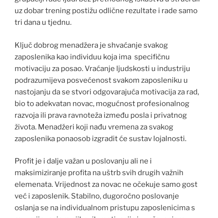
uz dobar trening postižu odlične rezultate i rade samo
tri dana u tjednu.
Ključ dobrog menadžera je shvaćanje svakog
zaposlenika kao individuu koja ima specifičnu
motivaciju za posao. Vraćanje ljudskosti u industriju
podrazumijeva posvećenost svakom zaposleniku u
nastojanju da se stvori odgovarajuća motivacija za rad,
bio to adekvatan novac, mogućnost profesionalnog
razvoja ili prava ravnoteža između posla i privatnog
života. Menadžeri koji nađu vremena za svakog
zaposlenika ponaosob izgradit će sustav lojalnosti.
Profit je i dalje važan u poslovanju ali ne i
maksimiziranje profita na uštrb svih drugih važnih
elemenata. Vrijednost za novac ne očekuje samo gost
već i zaposlenik. Stabilno, dugoročno poslovanje
oslanja se na individualnom pristupu zaposlenicima s