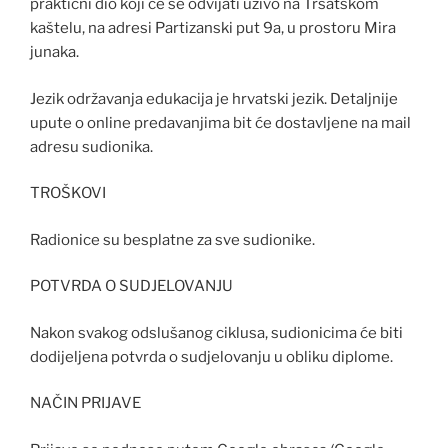
praktični dio koji će se odvijati uživo na Trsatskom
kaštelu, na adresi Partizanski put 9a, u prostoru Mira
junaka.
Jezik održavanja edukacija je hrvatski jezik. Detaljnije
upute o online predavanjima bit će dostavljene na mail
adresu sudionika.
TROŠKOVI
Radionice su besplatne za sve sudionike.
POTVRDA O SUDJELOVANJU
Nakon svakog odslušanog ciklusa, sudionicima će biti
dodijeljena potvrda o sudjelovanju u obliku diplome.
NAČIN PRIJAVE