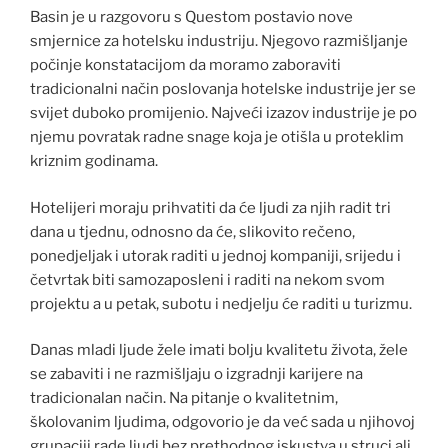
Basin je u razgovoru s Questom postavio nove
smjernice za hotelsku industriju. Njegovo razmišljanje
počinje konstatacijom da moramo zaboraviti
tradicionalni način poslovanja hotelske industrije jer se
svijet duboko promijenio. Najveći izazov industrije je po
njemu povratak radne snage koja je otišla u proteklim
kriznim godinama.
Hotelijeri moraju prihvatiti da će ljudi za njih radit tri
dana u tjednu, odnosno da će, slikovito rečeno,
ponedjeljak i utorak raditi u jednoj kompaniji, srijedu i
četvrtak biti samozaposleni i raditi na nekom svom
projektu a u petak, subotu i nedjelju će raditi u turizmu.
Danas mladi ljude žele imati bolju kvalitetu života, žele
se zabaviti i ne razmišljaju o izgradnji karijere na
tradicionalan način. Na pitanje o kvalitetnim,
školovanim ljudima, odgovorio je da već sada u njihovoj
grupaciji rade ljudi bez prethodnog iskustva u struci ali