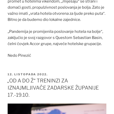
promet u hotelima vikendom, „miješaju“ se strani i
domaći gosti, propulzivnost poslovanja je bolja. Zato je
važno imati „vrata hotela otvorena za ljude preko puta“.
Bitno je da budemo dio lokalne zajednice.
„Pandemija je promijenila poslovanje hotela na bolje“,
zaključio je svoj razgovor s Questom Sebastian Basin,
čelni čovjek Accor grupe, najveće hotelske grupacije.
Nedo Pinezić
OBJAVLJENO
12. LISTOPADA 2022.
„OD A DO Ž“ TRENINZI ZA
IZNAJMLJIVAČE ZADARSKE ŽUPANIJE
17.-19.10.