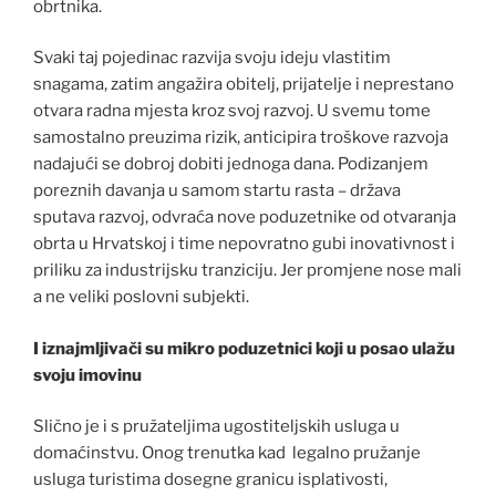
obrtnika.
Svaki taj pojedinac razvija svoju ideju vlastitim
snagama, zatim angažira obitelj, prijatelje i neprestano
otvara radna mjesta kroz svoj razvoj. U svemu tome
samostalno preuzima rizik, anticipira troškove razvoja
nadajući se dobroj dobiti jednoga dana. Podizanjem
poreznih davanja u samom startu rasta – država
sputava razvoj, odvraća nove poduzetnike od otvaranja
obrta u Hrvatskoj i time nepovratno gubi inovativnost i
priliku za industrijsku tranziciju. Jer promjene nose mali
a ne veliki poslovni subjekti.
I iznajmljivači su mikro poduzetnici koji u posao ulažu
svoju imovinu
Slično je i s pružateljima ugostiteljskih usluga u
domaćinstvu. Onog trenutka kad legalno pružanje
usluga turistima dosegne granicu isplativosti,