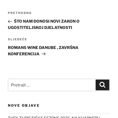
Navigacija
Prethodna
PRETHODNO
objava
objava
ŠTO NAM DONOSI NOVI ZAKON O
UGOSTITELJSKOJ DJELATNOSTI
Sljedeća
SLJEDEĆE
objava
ROMANS WINE DANUBE , ZAVRŠNA
KONFERENCIJA
Pretraži:
Pretra
NOVE OBJAVE