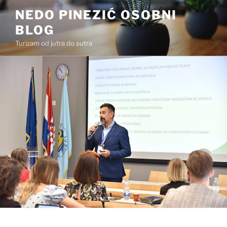
Preskoči
NEDO PINEZIĆ OSOBNI
na
BLOG
sadržaj
Turizam od jutra do sutra