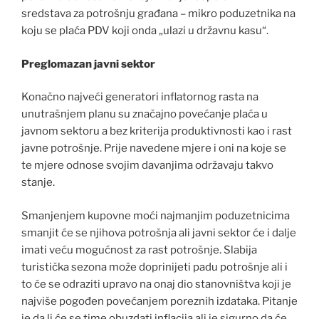
sredstava za potrošnju građana – mikro poduzetnika na
koju se plaća PDV koji onda „ulazi u državnu kasu“.
Preglomazan javni sektor
Konačno najveći generatori inflatornog rasta na
unutrašnjem planu su značajno povećanje plaća u
javnom sektoru a bez kriterija produktivnosti kao i rast
javne potrošnje. Prije navedene mjere i oni na koje se
te mjere odnose svojim davanjima održavaju takvo
stanje.
Smanjenjem kupovne moći najmanjim poduzetnicima
smanjit će se njihova potrošnja ali javni sektor će i dalje
imati veću mogućnost za rast potrošnje. Slabija
turistička sezona može doprinijeti padu potrošnje ali i
to će se odraziti upravo na onaj dio stanovništva koji je
najviše pogođen povećanjem poreznih izdataka. Pitanje
je da li će se time obuzdati inflacija ali je sigurno da će