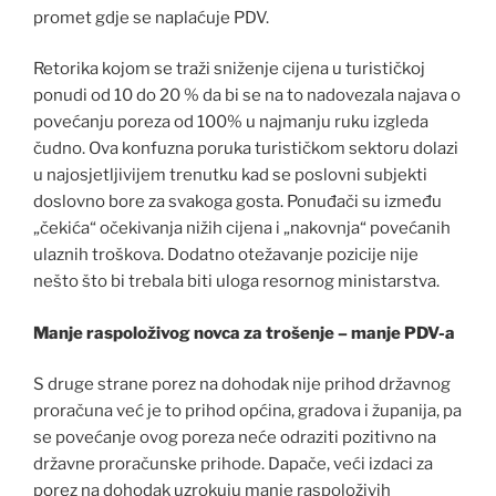
promet gdje se naplaćuje PDV.
Retorika kojom se traži sniženje cijena u turističkoj
ponudi od 10 do 20 % da bi se na to nadovezala najava o
povećanju poreza od 100% u najmanju ruku izgleda
čudno. Ova konfuzna poruka turističkom sektoru dolazi
u najosjetljivijem trenutku kad se poslovni subjekti
doslovno bore za svakoga gosta. Ponuđači su između
„čekića“ očekivanja nižih cijena i „nakovnja“ povećanih
ulaznih troškova. Dodatno otežavanje pozicije nije
nešto što bi trebala biti uloga resornog ministarstva.
Manje raspoloživog novca za trošenje – manje PDV-a
S druge strane porez na dohodak nije prihod državnog
proračuna već je to prihod općina, gradova i županija, pa
se povećanje ovog poreza neće odraziti pozitivno na
državne proračunske prihode. Dapače, veći izdaci za
porez na dohodak uzrokuju manje raspoloživih