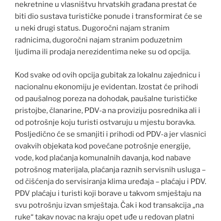
nekretnine u vlasništvu hrvatskih građana prestat će
biti dio sustava turističke ponude i transformirat će se
u neki drugi status. Dugoročni najam stranim
radnicima, dugoročni najam stranim poduzetnim
ljudima ili prodaja nerezidentima neke su od opcija.
Kod svake od ovih opcija gubitak za lokalnu zajednicu i
nacionalnu ekonomiju je evidentan. Izostat će prihodi
od paušalnog poreza na dohodak, paušalne turističke
pristojbe, članarine, PDV-a na proviziju posrednika ali i
od potrošnje koju turisti ostvaruju u mjestu boravka.
Posljedično će se smanjiti i prihodi od PDV-a jer vlasnici
ovakvih objekata kod povećane potrošnje energije,
vode, kod plaćanja komunalnih davanja, kod nabave
potrošnog materijala, plaćanja raznih servisnih usluga –
od čišćenja do servisiranja klima uređaja – plaćaju i PDV.
PDV plaćaju i turisti koji borave u takvom smještaju na
svu potrošnju izvan smještaja. Čak i kod transakcija „na
ruke“ takav novac na kraju opet uđe u redovan platni