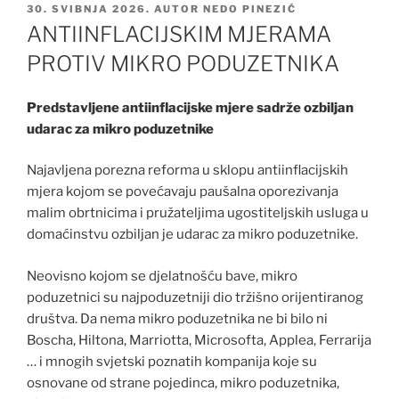
OBJAVLJENO
30. SVIBNJA 2026.
AUTOR
NEDO PINEZIĆ
ANTIINFLACIJSKIM MJERAMA
PROTIV MIKRO PODUZETNIKA
Predstavljene antiinflacijske mjere sadrže ozbiljan
udarac za mikro poduzetnike
Najavljena porezna reforma u sklopu antiinflacijskih
mjera kojom se povećavaju paušalna oporezivanja
malim obrtnicima i pružateljima ugostiteljskih usluga u
domaćinstvu ozbiljan je udarac za mikro poduzetnike.
Neovisno kojom se djelatnošću bave, mikro
poduzetnici su najpoduzetniji dio tržišno orijentiranog
društva. Da nema mikro poduzetnika ne bi bilo ni
Boscha, Hiltona, Marriotta, Microsofta, Applea, Ferrarija
… i mnogih svjetski poznatih kompanija koje su
osnovane od strane pojedinca, mikro poduzetnika,