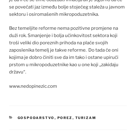
se povećati jaz između bolje stojećeg staleža u javnom
sektoru i osiromašenih mikropoduzetnika.
Bez temeljite reforme nema pozitivne promjene na
duži rok. Smanjenje i bolja učinkovitost sektora koji
troši veliki dio poreznih prihoda na plaće svojih
zaposlenika temelj je takve reforme. Do tada će oni
kojima je dobro činiti sve da im tako i ostane upirući
prstom u mikropoduzetnike kao u one koji „zakidaju
državu“.
www.nedopinezic.com
KATEGORIJE
GOSPODARSTVO
,
POREZ
,
TURIZAM