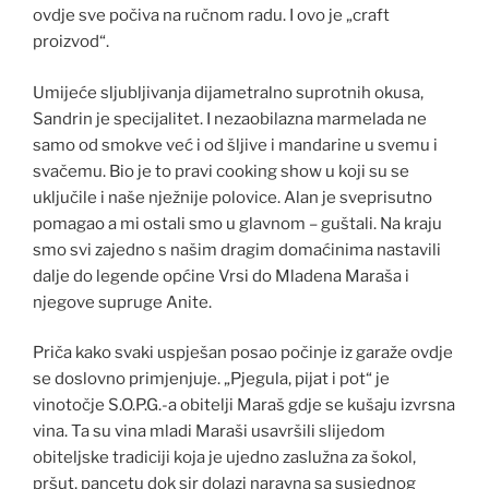
ovdje sve počiva na ručnom radu. I ovo je „craft
proizvod“.
Umijeće sljubljivanja dijametralno suprotnih okusa,
Sandrin je specijalitet. I nezaobilazna marmelada ne
samo od smokve već i od šljive i mandarine u svemu i
svačemu. Bio je to pravi cooking show u koji su se
uključile i naše nježnije polovice. Alan je sveprisutno
pomagao a mi ostali smo u glavnom – guštali. Na kraju
smo svi zajedno s našim dragim domaćinima nastavili
dalje do legende općine Vrsi do Mladena Maraša i
njegove supruge Anite.
Priča kako svaki uspješan posao počinje iz garaže ovdje
se doslovno primjenjuje. „Pjegula, pijat i pot“ je
vinotočje S.O.P.G.-a obitelji Maraš gdje se kušaju izvrsna
vina. Ta su vina mladi Maraši usavršili slijedom
obiteljske tradiciji koja je ujedno zaslužna za šokol,
pršut, pancetu dok sir dolazi naravna sa susjednog