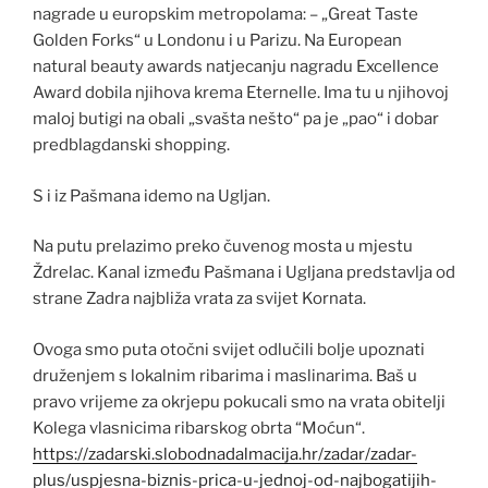
nagrade u europskim metropolama: – „Great Taste
Golden Forks“ u Londonu i u Parizu. Na European
natural beauty awards natjecanju nagradu Excellence
Award dobila njihova krema Eternelle. Ima tu u njihovoj
maloj butigi na obali „svašta nešto“ pa je „pao“ i dobar
predblagdanski shopping.
S i iz Pašmana idemo na Ugljan.
Na putu prelazimo preko čuvenog mosta u mjestu
Ždrelac. Kanal između Pašmana i Ugljana predstavlja od
strane Zadra najbliža vrata za svijet Kornata.
Ovoga smo puta otočni svijet odlučili bolje upoznati
druženjem s lokalnim ribarima i maslinarima. Baš u
pravo vrijeme za okrjepu pokucali smo na vrata obitelji
Kolega vlasnicima ribarskog obrta “Moćun“.
https://zadarski.slobodnadalmacija.hr/zadar/zadar-
plus/uspjesna-biznis-prica-u-jednoj-od-najbogatijih-