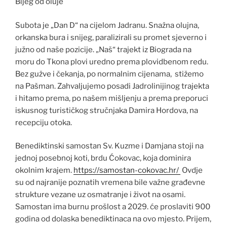
Bijeg od oluje
Subota je „Dan D“ na cijelom Jadranu. Snažna olujna,
orkanska bura i snijeg, paralizirali su promet sjeverno i
južno od naše pozicije. „Naš“ trajekt iz Biograda na
moru do Tkona plovi uredno prema plovidbenom redu.
Bez gužve i čekanja, po normalnim cijenama, stižemo
na Pašman. Zahvaljujemo posadi Jadrolinijinog trajekta
i hitamo prema, po našem mišljenju a prema preporuci
iskusnog turističkog stručnjaka Damira Hordova, na
recepciju otoka.
Benediktinski samostan Sv. Kuzme i Damjana stoji na
jednoj posebnoj koti, brdu Ćokovac, koja dominira
okolnim krajem.
https://samostan-cokovac.hr/
Ovdje
su od najranije poznatih vremena bile važne građevne
strukture vezane uz osmatranje i život na osami.
Samostan ima burnu prošlost a 2029. će proslaviti 900
godina od dolaska benediktinaca na ovo mjesto. Prijem,