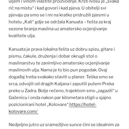
uljem i vinom vlastite proizvodnje. Krsti Ivošu je „svaka
rič na mistu“ i kad govori i kad pjeva. U obitelji svi
pjevaju pa smo se i mi na kratko pridružili pjesmi u
hotelu „Kali“ gdje se održala Kanuata – fešta za kraj
sezone branja maslina uz amatersko ocjenjivanje
kvalitete ulja.
Kanuata je prava lokalna fešta uz dobru spizu, gitare i
pismu, ćakule, druženja i dobar okrugli stol o
maslinarstvu te zanimljivo amatersko ocjenjivanje
maslinovih ulja. Nama je to bio pun pogodak. Ovaj
događaj treba svakako staviti u planer. Teška smo se
srca, odvojili od dragih Kaljana i zaputili putem Preka
preko u Zadra. Bolje rečeno, trajektom smo „zagazili“ u
Gaženicu i onda nakon par kilometara stigli u sjajno
pozicionirani hotel „Kolovare“.
https://hotel-
kolovare.com/
Nedjeljno jutro uz sramežljivo sunce čini se idealnim za