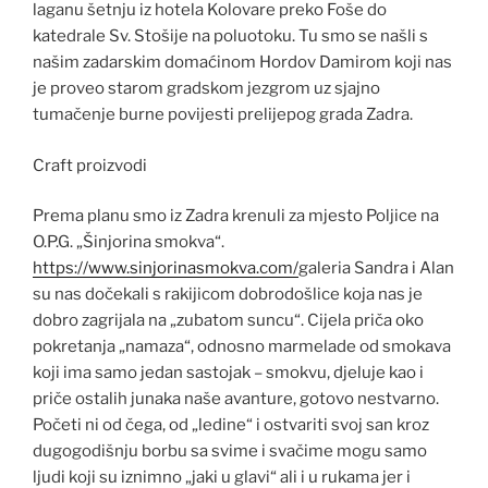
laganu šetnju iz hotela Kolovare preko Foše do
katedrale Sv. Stošije na poluotoku. Tu smo se našli s
našim zadarskim domaćinom Hordov Damirom koji nas
je proveo starom gradskom jezgrom uz sjajno
tumačenje burne povijesti prelijepog grada Zadra.
Craft proizvodi
Prema planu smo iz Zadra krenuli za mjesto Poljice na
O.P.G. „Šinjorina smokva“.
https://www.sinjorinasmokva.com/
galeria Sandra i Alan
su nas dočekali s rakijicom dobrodošlice koja nas je
dobro zagrijala na „zubatom suncu“. Cijela priča oko
pokretanja „namaza“, odnosno marmelade od smokava
koji ima samo jedan sastojak – smokvu, djeluje kao i
priče ostalih junaka naše avanture, gotovo nestvarno.
Početi ni od čega, od „ledine“ i ostvariti svoj san kroz
dugogodišnju borbu sa svime i svačime mogu samo
ljudi koji su iznimno „jaki u glavi“ ali i u rukama jer i