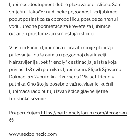
ljubimce, dostupnost dobre plaže za pse i slično. Sam
smještaj također nudi neke pogodnosti za ljubimce
poput poslastica za dobrodošlicu, posude za hranu i
vodu, uredne podmetače za krevete za ljubimce,
ograđen prostor izvan smještaja i slično.
Vlasnici kućnih ljubimaca u pravilu ranije planiraju
putovanje i duže ostaju u pogodnoj destinaciji.
Najrazvijenija „pet friendly“ destinacija je Istra koja
privlači 1/3 svih putnika s ljubimcem. Slijedi Sjeverna
Dalmacija s 1⁄4 putnika i Kvarner s 11% pet friendly
putnika. Ono što je posebno važno, vlasnici kućnih
ljubimaca rado putuju izvan špice glavne ljetne
turističke sezone.
Preporučujem
https://petfriendlyforum.com/#program
😊
www.nedopinezic.com