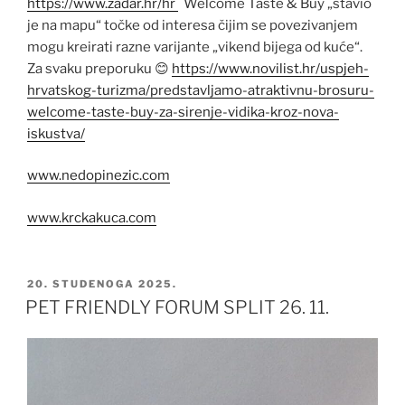
https://www.zadar.hr/hr
Welcome Taste & Buy „stavio
je na mapu“ točke od interesa čijim se povezivanjem
mogu kreirati razne varijante „vikend bijega od kuće“.
Za svaku preporuku 😊
https://www.novilist.hr/uspjeh-
hrvatskog-turizma/predstavljamo-atraktivnu-brosuru-
welcome-taste-buy-za-sirenje-vidika-kroz-nova-
iskustva/
www.nedopinezic.com
www.krckakuca.com
OBJAVLJENO
20. STUDENOGA 2025.
PET FRIENDLY FORUM SPLIT 26. 11.