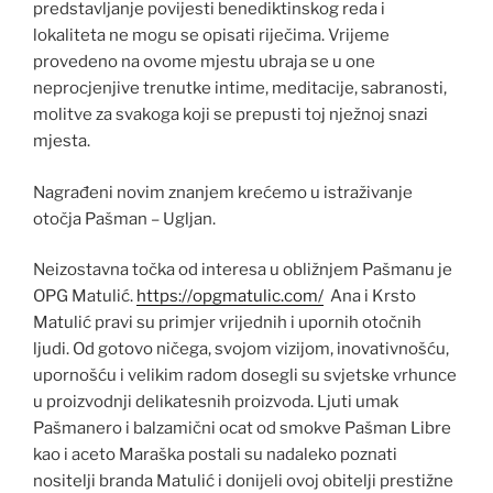
predstavljanje povijesti benediktinskog reda i
lokaliteta ne mogu se opisati riječima. Vrijeme
provedeno na ovome mjestu ubraja se u one
neprocjenjive trenutke intime, meditacije, sabranosti,
molitve za svakoga koji se prepusti toj nježnoj snazi
mjesta.
Nagrađeni novim znanjem krećemo u istraživanje
otočja Pašman – Ugljan.
Neizostavna točka od interesa u obližnjem Pašmanu je
OPG Matulić.
https://opgmatulic.com/
Ana i Krsto
Matulić pravi su primjer vrijednih i upornih otočnih
ljudi. Od gotovo ničega, svojom vizijom, inovativnošću,
upornošću i velikim radom dosegli su svjetske vrhunce
u proizvodnji delikatesnih proizvoda. Ljuti umak
Pašmanero i balzamični ocat od smokve Pašman Libre
kao i aceto Maraška postali su nadaleko poznati
nositelji branda Matulić i donijeli ovoj obitelji prestižne