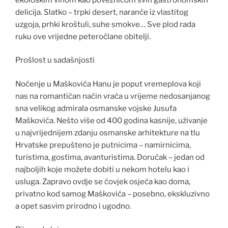
delicija. Slatko – trpki desert, naranče iz vlastitog
uzgoja, prhki kroštuli, suhe smokve… Sve plod rada
ruku ove vrijedne peteročlane obitelji.
Prošlost u sadašnjosti
Noćenje u Maškovića Hanu je poput vremeplova koji
nas na romantičan način vraća u vrijeme nedosanjanog
sna velikog admirala osmanske vojske Jusufa
Maškovića. Nešto više od 400 godina kasnije, uživanje
u najvrijednijem zdanju osmanske arhitekture na tlu
Hrvatske prepušteno je putnicima – namirnicima,
turistima, gostima, avanturistima. Doručak – jedan od
najboljih koje možete dobiti u nekom hotelu kao i
usluga. Zapravo ovdje se čovjek osjeća kao doma,
privatno kod samog Maškovića – posebno, ekskluzivno
a opet sasvim prirodno i ugodno.