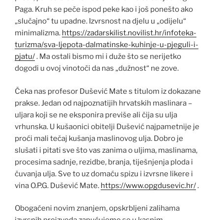
Paga. Kruh se peče ispod peke kao i još ponešto ako
„slučajno“ tu upadne. Izvrsnost na djelu u „odijelu“
minimalizma.
https://zadarskilist.novilist.hr/infoteka-
turizma/sva-ljepota-dalmatinske-kuhinje-u-pjeguli-i-
pjatu/
. Ma ostali bismo mi i duže što se nerijetko
dogodi u ovoj vinotoči da nas „dužnost“ ne zove.
Čeka nas profesor Dušević Mate s titulom iz dokazane
prakse. Jedan od najpoznatijih hrvatskih maslinara –
uljara koji se ne eksponira previše ali čija su ulja
vrhunska. U kušaonici obitelji Dušević najpametnije je
proći mali tečaj kušanja maslinovog ulja. Dobro je
slušati i pitati sve što vas zanima o uljima, maslinama,
procesima sadnje, rezidbe, branja, tiješnjenja ploda i
čuvanja ulja. Sve to uz domaću spizu i izvrsne likere i
vina O.P.G. Dušević Mate.
https://www.opgdusevic.hr/
.
Obogaćeni novim znanjem, opskrbljeni zalihama