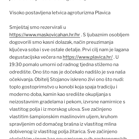
Visoko postavljena letvica agroturizma Plavica
Smještaj smo rezervirali u
https://www.maskovicahan.hr/hr
. S ljubaznim osobljem
dogovorili smo kasni dolazak, način preuzimanja
ključeva soba i sve ostale detalje. Prvi cilj nam je lagana
degustacijska večera na
https://www.plavica.hr/
. U
19:30 pomalo umorni od radnog tjedna stižemo na
odredište. Ono što nas je dočekalo nadišlo je sva naša
očekivanja. Obitelj Stojanov iskreno živi ono što nudi:
toplo gostoprimstvo u konobi koja spaja tradiciju i
moderno doba, kamin kao središte okupljanja s
neizostavnim gradelama i pekom, izvrsne namirnice s
vlastitog polja i iz morskog ulova. Sve začinjeno
vlastitim šampionskim maslinovim uljem, kruhom
spravljenim od domaćeg brašna iz vlastitog mlina
dobivenog iz vlastitog polja žitarica. Sve začinjeno
ekološkim vinom kao poveznicom svih gastronomskih