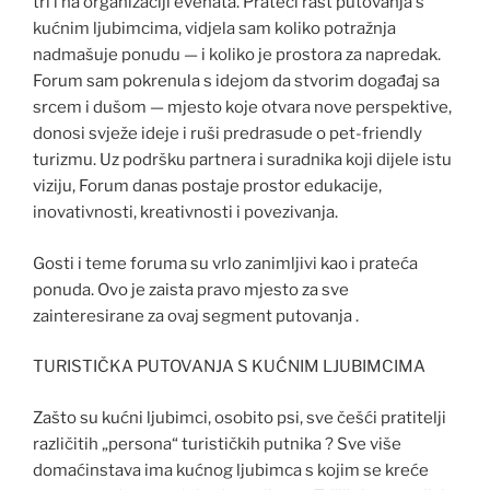
tri i na organizaciji evenata. Prateći rast putovanja s
kućnim ljubimcima, vidjela sam koliko potražnja
nadmašuje ponudu — i koliko je prostora za napredak.
Forum sam pokrenula s idejom da stvorim događaj sa
srcem i dušom — mjesto koje otvara nove perspektive,
donosi svježe ideje i ruši predrasude o pet-friendly
turizmu. Uz podršku partnera i suradnika koji dijele istu
viziju, Forum danas postaje prostor edukacije,
inovativnosti, kreativnosti i povezivanja.
Gosti i teme foruma su vrlo zanimljivi kao i prateća
ponuda. Ovo je zaista pravo mjesto za sve
zainteresirane za ovaj segment putovanja .
TURISTIČKA PUTOVANJA S KUĆNIM LJUBIMCIMA
Zašto su kućni ljubimci, osobito psi, sve češći pratitelji
različitih „persona“ turističkih putnika ? Sve više
domaćinstava ima kućnog ljubimca s kojim se kreće