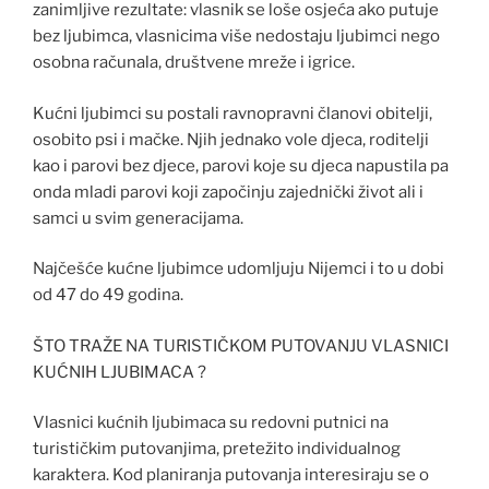
zanimljive rezultate: vlasnik se loše osjeća ako putuje
bez ljubimca, vlasnicima više nedostaju ljubimci nego
osobna računala, društvene mreže i igrice.
Kućni ljubimci su postali ravnopravni članovi obitelji,
osobito psi i mačke. Njih jednako vole djeca, roditelji
kao i parovi bez djece, parovi koje su djeca napustila pa
onda mladi parovi koji započinju zajednički život ali i
samci u svim generacijama.
Najčešće kućne ljubimce udomljuju Nijemci i to u dobi
od 47 do 49 godina.
ŠTO TRAŽE NA TURISTIČKOM PUTOVANJU VLASNICI
KUĆNIH LJUBIMACA ?
Vlasnici kućnih ljubimaca su redovni putnici na
turističkim putovanjima, pretežito individualnog
karaktera. Kod planiranja putovanja interesiraju se o