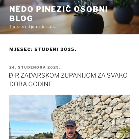
Preskoči
NEDO PINEZIĆ OSOBNI
na
BLOG
sadržaj
Turizam od jutra do sutra
MJESEC:
STUDENI 2025.
OBJAVLJENO
24. STUDENOGA 2025.
ĐIR ZADARSKOM ŽUPANIJOM ZA SVAKO
DOBA GODINE