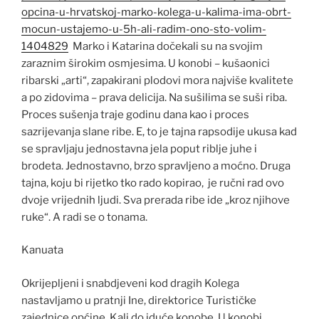
opcina-u-hrvatskoj-marko-kolega-u-kalima-ima-obrt-
mocun-ustajemo-u-5h-ali-radim-ono-sto-volim-
1404829
Marko i Katarina dočekali su na svojim
zaraznim širokim osmjesima. U konobi – kušaonici
ribarski „arti“, zapakirani plodovi mora najviše kvalitete
a po zidovima – prava delicija. Na sušilima se suši riba.
Proces sušenja traje godinu dana kao i proces
sazrijevanja slane ribe. E, to je tajna rapsodije ukusa kad
se spravljaju jednostavna jela poput riblje juhe i
brodeta. Jednostavno, brzo spravljeno a moćno. Druga
tajna, koju bi rijetko tko rado kopirao, je ručni rad ovo
dvoje vrijednih ljudi. Sva prerada ribe ide „kroz njihove
ruke“. A radi se o tonama.
Kanuata
Okrijepljeni i snabdjeveni kod dragih Kolega
nastavljamo u pratnji Ine, direktorice Turističke
zajednice općine Kali do iduće konobe. U konobi