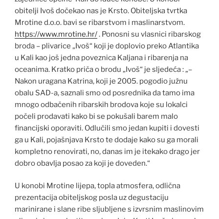
obitelji Ivoš dočekao nas je Krsto. Obiteljska tvrtka
Mrotine d.o.o. bavi se ribarstvom i maslinarstvom.
https://www.mrotine.hr/
. Ponosni su vlasnici ribarskog
broda – plivarice „Ivoš“ koji je doplovio preko Atlantika
u Kali kao još jedna poveznica Kaljana i ribarenja na
oceanima. Kratko priča o brodu „Ivoš“ je sljedeća : „–
Nakon uragana Katrina, koji je 2005. pogodio južnu
obalu SAD-a, saznali smo od posrednika da tamo ima
mnogo odbačenih ribarskih brodova koje su lokalci
počeli prodavati kako bi se pokušali barem malo
financijski oporaviti. Odlučili smo jedan kupiti i dovesti
ga u Kali, pojašnjava Krsto te dodaje kako su ga morali
kompletno renovirati, no, danas im je itekako drago jer
dobro obavlja posao za koji je doveden.“
U konobi Mrotine lijepa, topla atmosfera, odlična
prezentacija obiteljskog posla uz degustaciju
marinirane i slane ribe sljubljene s izvrsnim maslinovim