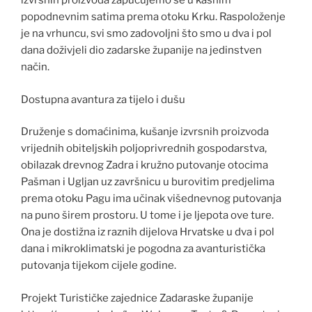
izvrsnih proizvoda zapućujemo se u kasnim
popodnevnim satima prema otoku Krku. Raspoloženje
je na vrhuncu, svi smo zadovoljni što smo u dva i pol
dana doživjeli dio zadarske županije na jedinstven
način.
Dostupna avantura za tijelo i dušu
Druženje s domaćinima, kušanje izvrsnih proizvoda
vrijednih obiteljskih poljoprivrednih gospodarstva,
obilazak drevnog Zadra i kružno putovanje otocima
Pašman i Ugljan uz završnicu u burovitim predjelima
prema otoku Pagu ima učinak višednevnog putovanja
na puno širem prostoru. U tome i je ljepota ove ture.
Ona je dostižna iz raznih dijelova Hrvatske u dva i pol
dana i mikroklimatski je pogodna za avanturistička
putovanja tijekom cijele godine.
Projekt Turističke zajednice Zadaraske županije