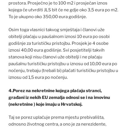
prostora. Prosječno je to 100 m2 i prosječan iznos
kojega će utvrditi JLS bit će ne gdje oko 3,5 eura po m2.
To je ukupno oko 350,00 eura godišnje.
Osim toga vlasnici takvog smještaja i članovi uže
obitelji plaćaju u paušalnom iznosi 10 eura po osobi
godišnje za turističku pristojbu. Prosjek je 4 osobe
iznosi 40,00 eura godišnje. Svi posjetitelji takvih
stanova koji nisu članovi uže obitelji i ne plaćaju
paušalnu turističku pristojbu u iznosu od 10,00 eura po
noćenju, trebaju (trebali bi) plaćati turističku pristojbu u
iznosu od 1,5 eura po noćenju.
4.Porez na nekretnine kojega plaćaju stranci,
građani iz nekih EU zemalja odnosi se i na imovinu
(nekretnine ) koje imaju u Hrvatskoj.
Taj se porez uplaćuje prema mjestu prebivališta,
odnosno životnog centra, a ono je za nerezidente,