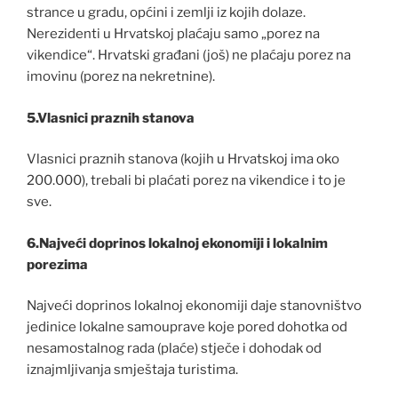
strance u gradu, općini i zemlji iz kojih dolaze.
Nerezidenti u Hrvatskoj plaćaju samo „porez na
vikendice“. Hrvatski građani (još) ne plaćaju porez na
imovinu (porez na nekretnine).
5.Vlasnici praznih stanova
Vlasnici praznih stanova (kojih u Hrvatskoj ima oko
200.000), trebali bi plaćati porez na vikendice i to je
sve.
6.Najveći doprinos lokalnoj ekonomiji i lokalnim
porezima
Najveći doprinos lokalnoj ekonomiji daje stanovništvo
jedinice lokalne samouprave koje pored dohotka od
nesamostalnog rada (plaće) stječe i dohodak od
iznajmljivanja smještaja turistima.