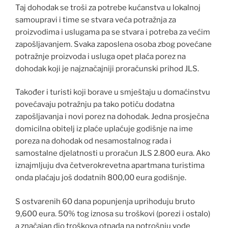
Taj dohodak se troši za potrebe kućanstva u lokalnoj
samoupravi i time se stvara veća potražnja za
proizvodima i uslugama pa se stvara i potreba za većim
zapošljavanjem. Svaka zaposlena osoba zbog povećane
potražnje proizvoda i usluga opet plaća porez na
dohodak koji je najznačajniji proračunski prihod JLS.
Također i turisti koji borave u smještaju u domaćinstvu
povećavaju potražnju pa tako potiču dodatna
zapošljavanja i novi porez na dohodak. Jedna prosječna
domicilna obitelj iz plaće uplaćuje godišnje na ime
poreza na dohodak od nesamostalnog rada i
samostalne djelatnosti u proračun JLS 2.800 eura. Ako
iznajmljuju dva četverokrevetna apartmana turistima
onda plaćaju još dodatnih 800,00 eura godišnje.
S ostvarenih 60 dana popunjenja uprihoduju bruto
9,600 eura. 50% tog iznosa su troškovi (porezi i ostalo)
a značajan dio troškova otpada na potrošnju vode