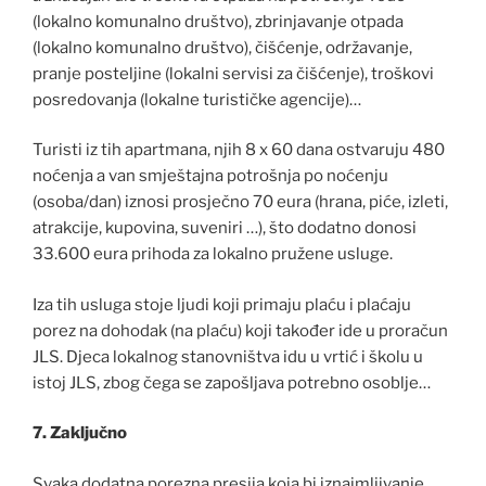
(lokalno komunalno društvo), zbrinjavanje otpada
(lokalno komunalno društvo), čišćenje, održavanje,
pranje posteljine (lokalni servisi za čišćenje), troškovi
posredovanja (lokalne turističke agencije)…
Turisti iz tih apartmana, njih 8 x 60 dana ostvaruju 480
noćenja a van smještajna potrošnja po noćenju
(osoba/dan) iznosi prosječno 70 eura (hrana, piće, izleti,
atrakcije, kupovina, suveniri …), što dodatno donosi
33.600 eura prihoda za lokalno pružene usluge.
Iza tih usluga stoje ljudi koji primaju plaću i plaćaju
porez na dohodak (na plaću) koji također ide u proračun
JLS. Djeca lokalnog stanovništva idu u vrtić i školu u
istoj JLS, zbog čega se zapošljava potrebno osoblje…
7. Zaključno
Svaka dodatna porezna presija koja bi iznajmljivanje