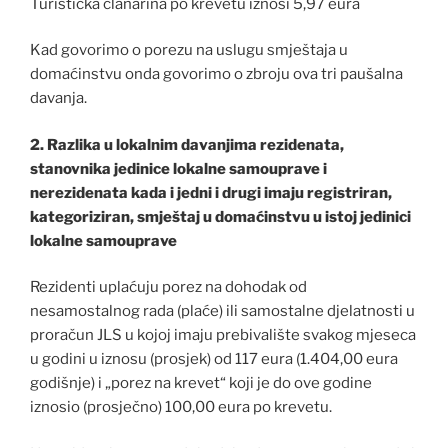
Turistička članarina po krevetu iznosi 5,97 eura
Kad govorimo o porezu na uslugu smještaja u
domaćinstvu onda govorimo o zbroju ova tri paušalna
davanja.
2. Razlika u lokalnim davanjima rezidenata,
stanovnika jedinice lokalne samouprave i
nerezidenata kada i jedni i drugi imaju registriran,
kategoriziran, smještaj u domaćinstvu u istoj jedinici
lokalne samouprave
Rezidenti uplaćuju porez na dohodak od
nesamostalnog rada (plaće) ili samostalne djelatnosti u
proračun JLS u kojoj imaju prebivalište svakog mjeseca
u godini u iznosu (prosjek) od 117 eura (1.404,00 eura
godišnje) i „porez na krevet“ koji je do ove godine
iznosio (prosječno) 100,00 eura po krevetu.