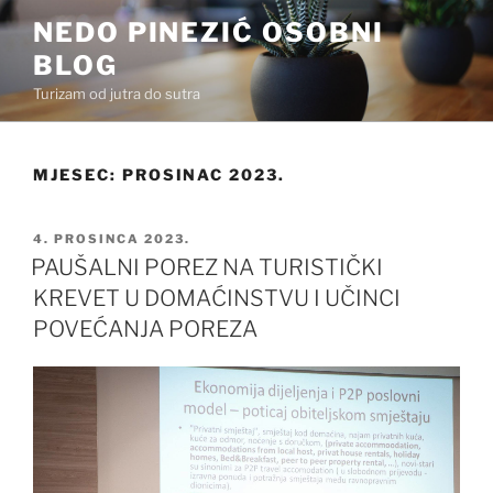
Preskoči
NEDO PINEZIĆ OSOBNI
na
BLOG
sadržaj
Turizam od jutra do sutra
MJESEC:
PROSINAC 2023.
OBJAVLJENO
4. PROSINCA 2023.
PAUŠALNI POREZ NA TURISTIČKI
KREVET U DOMAĆINSTVU I UČINCI
POVEĆANJA POREZA