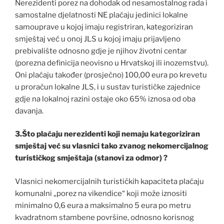
Nerezidenti porez na dohodak od nesamostalnog rada i
samostalne djelatnosti NE plaćaju jedinici lokalne
samouprave u kojoj imaju registriran, kategoriziran
smještaj već u onoj JLS u kojoj imaju prijavljeno
prebivalište odnosno gdje je njihov životni centar
(porezna definicija neovisno u Hrvatskoj ili inozemstvu).
Oni plaćaju također (prosječno) 100,00 eura po krevetu
u proračun lokalne JLS, i u sustav turističke zajednice
gdje na lokalnoj razini ostaje oko 65% iznosa od oba
davanja.
3.Što plaćaju nerezidenti koji nemaju kategoriziran
smještaj već su vlasnici tako zvanog nekomercijalnog
turističkog smještaja (stanovi za odmor) ?
Vlasnici nekomercijalnih turističkih kapaciteta plaćaju
komunalni „porez na vikendice“ koji može iznositi
minimalno 0,6 eura a maksimalno 5 eura po metru
kvadratnom stambene površine, odnosno korisnog