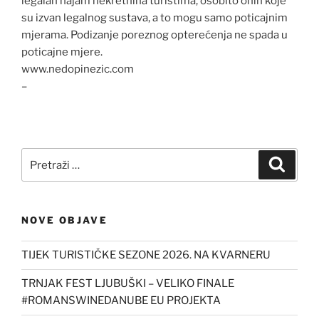
legalan najam nekretnina turistima, osobito onih koje
su izvan legalnog sustava, a to mogu samo poticajnim
mjerama. Podizanje poreznog opterećenja ne spada u
poticajne mjere.
www.nedopinezic.com
–
Pretraži:
Pretra
NOVE OBJAVE
TIJEK TURISTIČKE SEZONE 2026. NA KVARNERU
TRNJAK FEST LJUBUŠKI – VELIKO FINALE
#ROMANSWINEDANUBE EU PROJEKTA