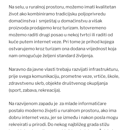
Na selu, u ruralnoj prostoru, možemo imati kvalitetan
život ako kombiniramo tradicijsku poljoprivredu
domaćinstva i smještaj u domaćinstvu a višak
proizvoda prodajemo kroz turizam. Istovremeno
možemo raditi drugi posao u nekoj tvrtci ili raditi od
kuće putem internet veze. Pri tome je prihod kojega
ostvarujemo kroz turizam ona dodana vrijednost koja
nam omogućuje željeni standard življenja.
Naravno da javne vlasti trebaju razvijati infrastrukturu,
prije svega komunikaciju, prometne veze, vrtiće, škole,
zdravstvenu skrb, objekte društvenog okupljanja
(sport, zabava, rekreacija).
Na razvijenom zapadu je za mlade informatičare
postalo moderno živjeti u ruralnom prostoru, ako ima
dobru internet vezu, jer se između i nakon posla mogu
rekreirati u prirodi. Do nekog najbližeg grada stižu