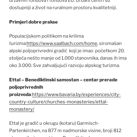
državnih fondova i fondova EU. Urbani centri su
dostupniji a život na ruralnom prostoru kvalitetniji.
Primjeri dobre prakse
Populacijskom politikom na krilima
turizma:
https://www.saalbach.com/home
, siromašan
alpski poljoprivredni gradić koji je imao početkom 20.
stoljeća nešto manje od 1.000 stanovnika, danas ih ima
oko 3.000. Sve zahvaljujući razvoju alpskog turizma.
Ettal – Benediktinski samostan – centar prerade
poljoprivrednih
proizvoda
:
https://www.bavaria.by/experiences/city-
country-culture/churches-monasteries/ettal-
monastery/
Ettal je gradić u okrugu (kotaru) Garmisch-
Partenkirchen, na 877 m nadmorske visine, broji 812