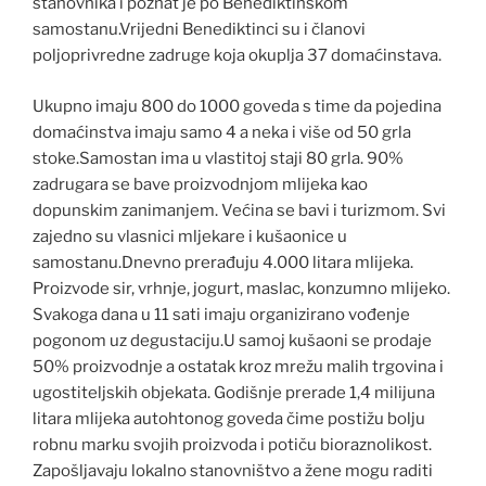
stanovnika i poznat je po Benediktinskom
samostanu.Vrijedni Benediktinci su i članovi
poljoprivredne zadruge koja okuplja 37 domaćinstava.
Ukupno imaju 800 do 1000 goveda s time da pojedina
domaćinstva imaju samo 4 a neka i više od 50 grla
stoke.Samostan ima u vlastitoj staji 80 grla. 90%
zadrugara se bave proizvodnjom mlijeka kao
dopunskim zanimanjem. Većina se bavi i turizmom. Svi
zajedno su vlasnici mljekare i kušaonice u
samostanu.Dnevno prerađuju 4.000 litara mlijeka.
Proizvode sir, vrhnje, jogurt, maslac, konzumno mlijeko.
Svakoga dana u 11 sati imaju organizirano vođenje
pogonom uz degustaciju.U samoj kušaoni se prodaje
50% proizvodnje a ostatak kroz mrežu malih trgovina i
ugostiteljskih objekata. Godišnje prerade 1,4 milijuna
litara mlijeka autohtonog goveda čime postižu bolju
robnu marku svojih proizvoda i potiču bioraznolikost.
Zapošljavaju lokalno stanovništvo a žene mogu raditi