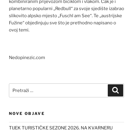
kombiniranim prijevozom biciklom i vlakom. Čak je i
planetarno popularni „Redbull“ za svoje sjedište izabrao
slikovito alpsko mjesto „Fuschl am See“. Te „austrijske
Fužine“ objedinjuju sve što je prethodno napisano o
ovoj temi.
Nedopinezic.com
Pretraži:
Pretra
NOVE OBJAVE
TIJEK TURISTIČKE SEZONE 2026. NA KVARNERU