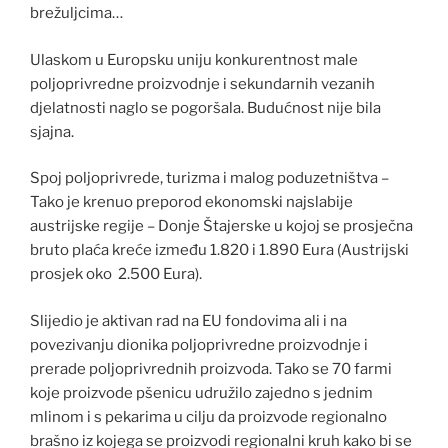
brežuljcima…
Ulaskom u Europsku uniju konkurentnost male
poljoprivredne proizvodnje i sekundarnih vezanih
djelatnosti naglo se pogoršala. Budućnost nije bila
sjajna.
Spoj poljoprivrede, turizma i malog poduzetništva –
Tako je krenuo preporod ekonomski najslabije
austrijske regije – Donje Štajerske u kojoj se prosječna
bruto plaća kreće između 1.820 i 1.890 Eura (Austrijski
prosjek oko 2.500 Eura).
Slijedio je aktivan rad na EU fondovima ali i na
povezivanju dionika poljoprivredne proizvodnje i
prerade poljoprivrednih proizvoda. Tako se 70 farmi
koje proizvode pšenicu udružilo zajedno s jednim
mlinom i s pekarima u cilju da proizvode regionalno
brašno iz kojega se proizvodi regionalni kruh kako bi se