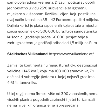
samo pola radnog vremena. Državni poticaj su dobili
jednokratno u vidu 25% subvencije za izgradnju
mljekare s kušaonom. Razlika u cijeni koju postižu na
ovaj način iznosi oko 35 – 42 Eurocenta po litri mlijeka.
Daljnja korist je plaća zaposlenih koja ostaje u mjestu i
iznosi godišnje oko 500 000 Eura. Kroz samostansku
kušaonicu godišnje prođe 60.000 posjetitelja a
zadruga ostvaruje godišnji prihod od 1,5 milijuna Eura.
Steirisches Vulkanland
:
https://www.vulkanland.at/
Zamislite kontinentalnu regiju (turističku destinaciju)
veličine 1.145 km2, koja ima 103.000 stanovnika, 79
općina i 4 subregije (kotara), u kojoj najveći grad ima
4.614 stanovnika.
U toj regiji nema firme s više od 300 zaposlenih, nema
visokih planina pogodnih za zimski i ljetni turizam, ali
nema ni velikih oranica jer je ispresijecana