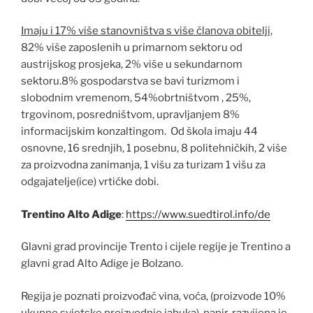
Imaju i 17% više stanovništva s više članova obitelji,
82% više zaposlenih u primarnom sektoru od
austrijskog prosjeka, 2% više u sekundarnom
sektoru.8% gospodarstva se bavi turizmom i
slobodnim vremenom, 54%obrtništvom , 25%,
trgovinom, posredništvom, upravljanjem 8%
informacijskim konzaltingom. Od škola imaju 44
osnovne, 16 srednjih, 1 posebnu, 8 politehničkih, 2 više
za proizvodna zanimanja, 1 višu za turizam 1 višu za
odgajatelje(ice) vrtićke dobi.
Trentino Alto Adige
:
https://www.suedtirol.info/de
Glavni grad provincije Trento i cijele regije je Trentino a
glavni grad Alto Adige je Bolzano.
Regija je poznati proizvođač vina, voća, (proizvode 10%
ukupne svjetske proizvodnje jabuka), papir, razvijena je