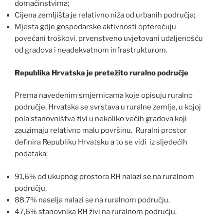
domaćinstvima;
Cijena zemljišta je relativno niža od urbanih područja;
Mjesta gdje gospodarske aktivnosti opterećuju
povećani troškovi, prvenstveno uvjetovani udaljenošću
od gradova i neadekvatnom infrastrukturom.
Republika Hrvatska je pretežito ruralno područje
Prema navedenim smjernicama koje opisuju ruralno
područje, Hrvatska se svrstava u ruralne zemlje, u kojoj
pola stanovništva živi u nekoliko većih gradova koji
zauzimaju relativno malu površinu. Ruralni prostor
definira Republiku Hrvatsku a to se vidi iz sljedećih
podataka:
91,6% od ukupnog prostora RH nalazi se na ruralnom
području,
88,7% naselja nalazi se na ruralnom području,
47,6% stanovnika RH živi na ruralnom području.