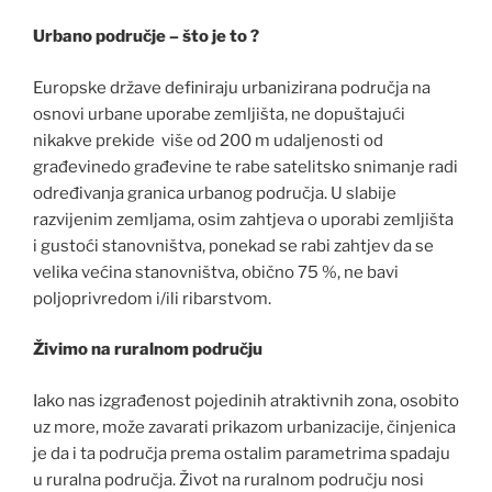
Urbano područje – što je to ?
Europske države definiraju urbanizirana područja na
osnovi urbane uporabe zemljišta, ne dopuštajući
nikakve prekide više od 200 m udaljenosti od
građevinedo građevine te rabe satelitsko snimanje radi
određivanja granica urbanog područja. U slabije
razvijenim zemljama, osim zahtjeva o uporabi zemljišta
i gustoći stanovništva, ponekad se rabi zahtjev da se
velika većina stanovništva, obično 75 %, ne bavi
poljoprivredom i/ili ribarstvom.
Živimo na ruralnom području
Iako nas izgrađenost pojedinih atraktivnih zona, osobito
uz more, može zavarati prikazom urbanizacije, činjenica
je da i ta područja prema ostalim parametrima spadaju
u ruralna područja. Život na ruralnom području nosi