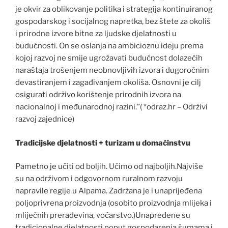
je okvir za oblikovanje politika i strategija kontinuiranog
gospodarskog i socijalnog napretka, bez štete za okoliš
i prirodne izvore bitne za ljudske djelatnosti u
budućnosti. On se oslanja na ambicioznu ideju prema
kojoj razvoj ne smije ugrožavati budućnost dolazećih
naraštaja trošenjem neobnovljivih izvora i dugoročnim
devastiranjem i zagađivanjem okoliša. Osnovni je cilj
osigurati održivo korištenje prirodnih izvora na
nacionalnoj i međunarodnoj razini.”( *odraz.hr – Održivi
razvoj zajednice)
Tradicijske djelatnosti + turizam u domaćinstvu
Pametno je učiti od boljih. Učimo od najboljih.Najviše
su na održivom i odgovornom ruralnom razvoju
napravile regije u Alpama. Zadržana je i unaprijeđena
poljoprivrena proizvodnja (osobito proizvodnja mlijeka i
mliječnih prerađevina, voćarstvo.)Unapređene su
tradicionalne djelatnosti poput gospodarenja šumama i