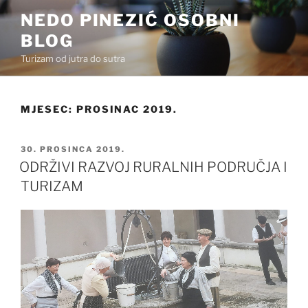
Preskoči
NEDO PINEZIĆ OSOBNI
na
BLOG
sadržaj
Turizam od jutra do sutra
MJESEC:
PROSINAC 2019.
OBJAVLJENO
30. PROSINCA 2019.
ODRŽIVI RAZVOJ RURALNIH PODRUČJA I
TURIZAM