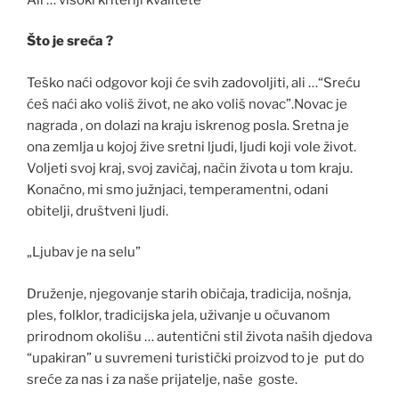
Što je sreća ?
Teško naći odgovor koji će svih zadovoljiti, ali …“Sreću
ćeš naći ako voliš život, ne ako voliš novac”.Novac je
nagrada , on dolazi na kraju iskrenog posla. Sretna je
ona zemlja u kojoj žive sretni ljudi, ljudi koji vole život.
Voljeti svoj kraj, svoj zavičaj, način života u tom kraju.
Konačno, mi smo južnjaci, temperamentni, odani
obitelji, društveni ljudi.
„Ljubav je na selu”
Druženje, njegovanje starih običaja, tradicija, nošnja,
ples, folklor, tradicijska jela, uživanje u očuvanom
prirodnom okolišu … autentični stil života naših djedova
“upakiran” u suvremeni turistički proizvod to je put do
sreće za nas i za naše prijatelje, naše goste.