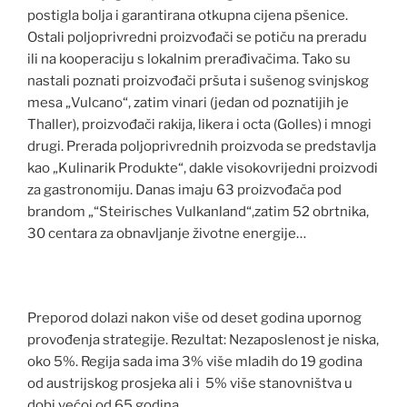
postigla bolja i garantirana otkupna cijena pšenice.
Ostali poljoprivredni proizvođači se potiču na preradu
ili na kooperaciju s lokalnim prerađivačima. Tako su
nastali poznati proizvođači pršuta i sušenog svinjskog
mesa „Vulcano“, zatim vinari (jedan od poznatijih je
Thaller), proizvođači rakija, likera i octa (Golles) i mnogi
drugi. Prerada poljoprivrednih proizvoda se predstavlja
kao „Kulinarik Produkte“, dakle visokovrijedni proizvodi
za gastronomiju. Danas imaju 63 proizvođača pod
brandom „“Steirisches Vulkanland“,zatim 52 obrtnika,
30 centara za obnavljanje životne energije…
Preporod dolazi nakon više od deset godina upornog
provođenja strategije. Rezultat: Nezaposlenost je niska,
oko 5%. Regija sada ima 3% više mladih do 19 godina
od austrijskog prosjeka ali i 5% više stanovništva u
dobi većoj od 65 godina.