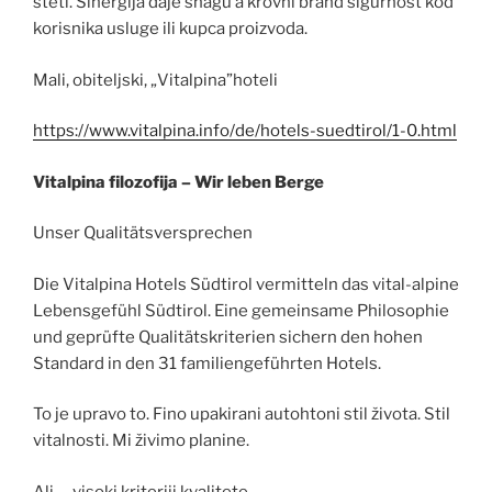
šteti. Sinergija daje snagu a krovni brand sigurnost kod
korisnika usluge ili kupca proizvoda.
Mali, obiteljski, „Vitalpina”hoteli
https://www.vitalpina.info/de/hotels-suedtirol/1-0.html
Vitalpina filozofija – Wir leben Berge
Unser Qualitätsversprechen
Die Vitalpina Hotels Südtirol vermitteln das vital-alpine
Lebensgefühl Südtirol. Eine gemeinsame Philosophie
und geprüfte Qualitätskriterien sichern den hohen
Standard in den 31 familiengeführten Hotels.
To je upravo to. Fino upakirani autohtoni stil života. Stil
vitalnosti. Mi živimo planine.
Ali … visoki kriteriji kvalitete