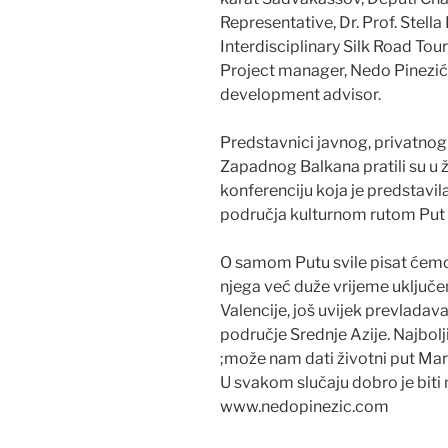
Representative, Dr. Prof. Stell
Interdisciplinary Silk Road Tou
Project manager, Nedo Pinezi
development advisor.
Predstavnici javnog, privatnog 
Zapadnog Balkana pratili su u ž
konferenciju koja je predstavila
područja kulturnom rutom Put s
O samom Putu svile pisat ćemo 
njega već duže vrijeme uključe
Valencije, još uvijek prevladava
područje Srednje Azije. Najbolj
;može nam dati životni put Mar
U svakom slučaju dobro je biti n
www.nedopinezic.com