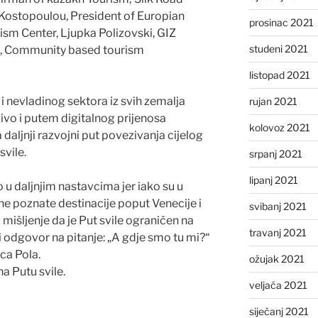
a Kostopoulou, President of Europian
prosinac 2021
rism Center, Ljupka Polizovski, GIZ
studeni 2021
ć, Community based tourism
listopad 2021
i nevladinog sektora iz svih zemalja
rujan 2021
ivo i putem digitalnog prijenosa
kolovoz 2021
 daljnji razvojni put povezivanja cijelog
vile.
srpanj 2021
lipanj 2021
u daljnjim nastavcima jer iako su u
ne poznate destinacije poput Venecije i
svibanj 2021
 mišljenje da je Put svile ograničen na
travanj 2021
i odgovor na pitanje: „A gdje smo tu mi?“
ca Pola.
ožujak 2021
a Putu svile.
veljača 2021
siječanj 2021