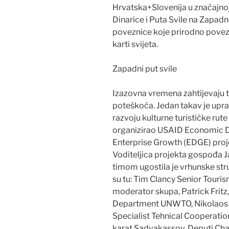
Hrvatska+Slovenija u značajno
Dinarice i Puta Svile na Zapad
poveznice koje prirodno povezuj
karti svijeta.
Zapadni put svile
Izazovna vremena zahtijevaju t
poteškoća. Jedan takav je upra
razvoju kulturne turističke rute
organizirao USAID Economic 
Enterprise Growth (EDGE) proje
Voditeljica projekta gospođa 
timom ugostila je vrhunske stru
su tu: Tim Clancy Senior Tour
moderator skupa, Patrick Fritz
Department UNWTO, Nikolaos G
Specialist Tehnical Cooperat
karat Sadvakassov, Deputi Cha