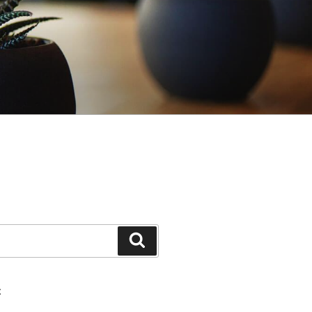
Pretraži
E