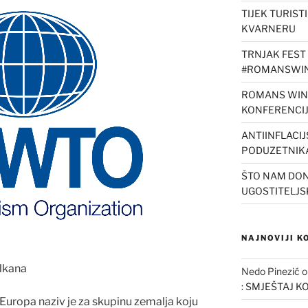
TIJEK TURIST
KVARNERU
TRNJAK FEST 
#ROMANSWIN
ROMANS WINE
KONFERENCI
ANTIINFLACI
PODUZETNIK
ŠTO NAM DON
UGOSTITELJS
NAJNOVIJI 
alkana
Nedo Pinezić
: SMJEŠTAJ K
 Europa naziv je za skupinu zemalja koju