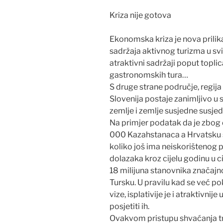
Kriza nije gotova
Ekonomska kriza je nova prilik
sadržaja aktivnog turizma u sv
atraktivni sadržaji poput toplica,
gastronomskih tura…
S druge strane područje, regij
Slovenija postaje zanimljivo u
zemlje i zemlje susjedne susjed
Na primjer podatak da je zbog 
000 Kazahstanaca a Hrvatsku s
koliko još ima neiskorištenog po
dolazaka kroz cijelu godinu u c
18 milijuna stanovnika značajno 
Tursku. U pravilu kad se već po
vize, isplativije je i atraktivnij
posjetiti ih.
Ovakvom pristupu shvaćanja t