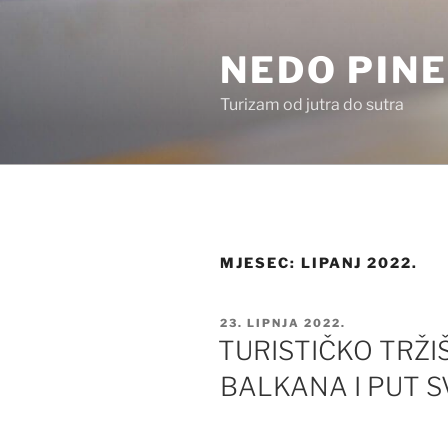
Preskoči
na
NEDO PINE
sadržaj
Turizam od jutra do sutra
MJESEC:
LIPANJ 2022.
OBJAVLJENO
23. LIPNJA 2022.
TURISTIČKO TRŽ
BALKANA I PUT S