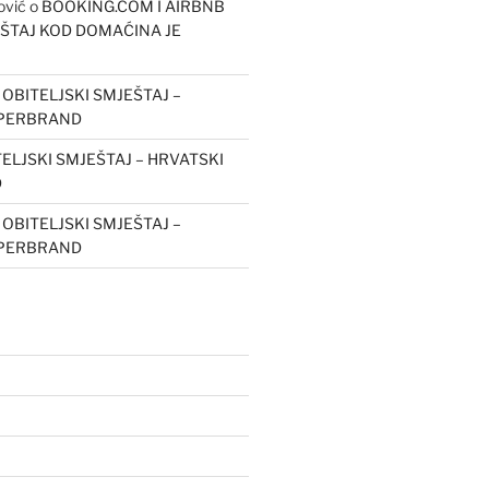
ović
o
BOOKING.COM I AIRBNB
EŠTAJ KOD DOMAĆINA JE
o
OBITELJSKI SMJEŠTAJ –
UPERBRAND
ELJSKI SMJEŠTAJ – HRVATSKI
D
o
OBITELJSKI SMJEŠTAJ –
UPERBRAND