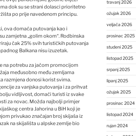
travanj 2026
a dok su se strani dolasci prioritetno
ožujak 2026
 tržišta po prije navedenom principu.
veljača 2026
ički, ova domaća putovanja kao i
a su zamjetna „golim okom“. Rodbinska
prosinac 2025
riraju čak 25% svih turističkih putovanja
studeni 2025
Zapadnog Balkana nisu izuzetak.
listopad 2025
e na potrebu za jačom promocijom
srpanj 2025
sadržaja međusobno među zemljama
 razmjena donosi korist svima.
lipanj 2025
gencije za vanjska putovanja i za prihvat
ožujak 2025
bolju vidljivost, domaći turisti iz svake
osti za novac. Možda najbolji primjer
prosinac 2024
kijaškog centra Jahorina u BiH koji je
listopad 2024
 privukao značajan broj skijaša iz
azak na skijališta u alpske zemlje bio
rujan 2024