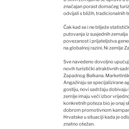
značajan porast domaćeg turizm
odvijali s bližih, tradicionalnih
Čak kad se i ne bilježe statist
putovanja iz susjednih zemalj
povezanost i prijateljstva gene
na globalnoj razini. Ni zemlje 
Sve navedeno dovoljno upućuj
novih turistički atraktivnih 
Zapadnog Balkana. Marketinška
Angažiraju se specijalizirane a
gostiju, novi sadržaju dobivaju 
zemlje imaju veći izbor vrijedn
konkretnih poteza bio je onaj s
dobrom promotivnom kampanjom
Hrvatske u situaciji kada je odl
znatno otežan.