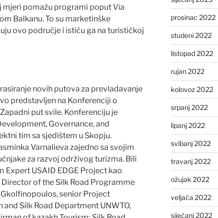
j mjeri pomažu programi poput Via
prosinac 2022
nom Balkanu. To su marketinške
u ovo područje i ističu ga na turističkoj
studeni 2022
listopad 2022
rujan 2022
rasiranje novih putova za prevladavanje
kolovoz 2022
vo predstavljen na Konferenciji o
srpanj 2022
 Zapadni put svile. Konferenciju je
Development, Governance, and
lipanj 2022
ktni tim sa sjedištem u Skopju.
svibanj 2022
Jasminka Varnalieva zajedno sa svojim
čnjake za razvoj održivog turizma. Bili
travanj 2022
ism Expert USAID EDGE Project kao
ožujak 2022
, Director of the Silk Road Programme
kolfinopoulos, senior Project
veljača 2022
ion and Silk Road Department UNWTO,
siječanj 2022
irman of kazakh Tourism; Silk Road