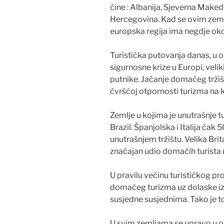
čine : Albanija, Sjeverna Maked
Hercegovina. Kad se ovim zemlj
europska regija ima negdje oko
Turistička putovanja danas, u 
sigurnosne krize u Europi, vel
putnike. Jačanje domaćeg tržiš
čvršćoj otpornosti turizma na k
Zemlje u kojima je unutrašnje tu
Brazil. Španjolska i Italija ča
unutrašnjem tržištu. Velika Bri
značajan udio domaćih turista
U pravilu većinu turističkog p
domaćeg turizma uz dolaske iz 
susjedne susjednima. Tako je t
U svim zemljama se upravo u ov