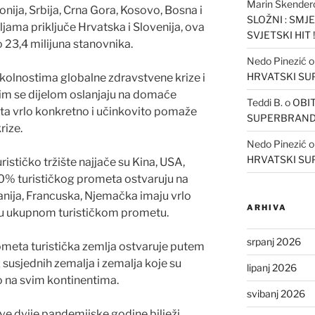
Marin Skender
onija, Srbija, Crna Gora, Kosovo, Bosna i
SLOŽNI : SMJ
ama priključe Hrvatska i Slovenija, ova
SVJETSKI HIT !
 23,4 milijuna stanovnika.
Nedo Pinezić
HRVATSKI S
okolnostima globalne zdravstvene krize i
ikim se dijelom oslanjaju na domaće
Teddi B.
o
OBIT
ta vrlo konkretno i učinkovito pomaže
SUPERBRAN
rize.
Nedo Pinezić
HRVATSKI S
rističko tržište najjače su Kina, USA,
k 50% turističkog prometa ostvaruju na
tanija, Francuska, Njemačka imaju vrlo
ARHIVA
 u ukupnom turističkom prometu.
srpanj 2026
rometa turistička zemlja ostvaruje putem
susjednih zemalja i zemalja koje su
lipanj 2026
o na svim kontinentima.
svibanj 2026
e dvije pandemijske godine bilježi