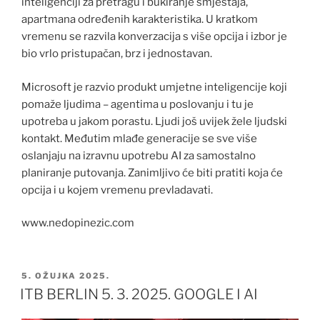
inteligenciji za pretragu i bukiranje smještaja,
apartmana određenih karakteristika. U kratkom
vremenu se razvila konverzacija s više opcija i izbor je
bio vrlo pristupačan, brz i jednostavan.
Microsoft je razvio produkt umjetne inteligencije koji
pomaže ljudima – agentima u poslovanju i tu je
upotreba u jakom porastu. Ljudi još uvijek žele ljudski
kontakt. Međutim mlađe generacije se sve više
oslanjaju na izravnu upotrebu AI za samostalno
planiranje putovanja. Zanimljivo će biti pratiti koja će
opcija i u kojem vremenu prevladavati.
www.nedopinezic.com
OBJAVLJENO
5. OŽUJKA 2025.
ITB BERLIN 5. 3. 2025. GOOGLE I AI