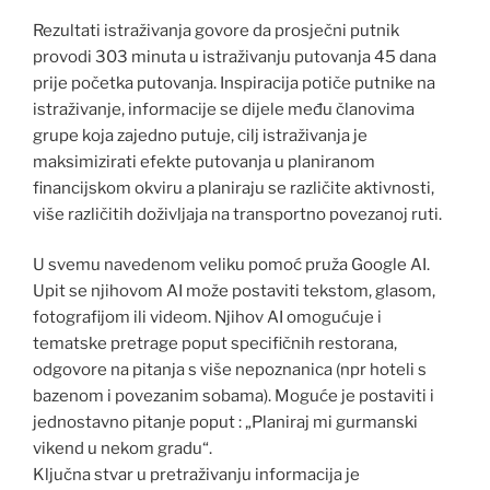
Rezultati istraživanja govore da prosječni putnik
provodi 303 minuta u istraživanju putovanja 45 dana
prije početka putovanja. Inspiracija potiče putnike na
istraživanje, informacije se dijele među članovima
grupe koja zajedno putuje, cilj istraživanja je
maksimizirati efekte putovanja u planiranom
financijskom okviru a planiraju se različite aktivnosti,
više različitih doživljaja na transportno povezanoj ruti.
U svemu navedenom veliku pomoć pruža Google AI.
Upit se njihovom AI može postaviti tekstom, glasom,
fotografijom ili videom. Njihov AI omogućuje i
tematske pretrage poput specifičnih restorana,
odgovore na pitanja s više nepoznanica (npr hoteli s
bazenom i povezanim sobama). Moguće je postaviti i
jednostavno pitanje poput : „Planiraj mi gurmanski
vikend u nekom gradu“.
Ključna stvar u pretraživanju informacija je