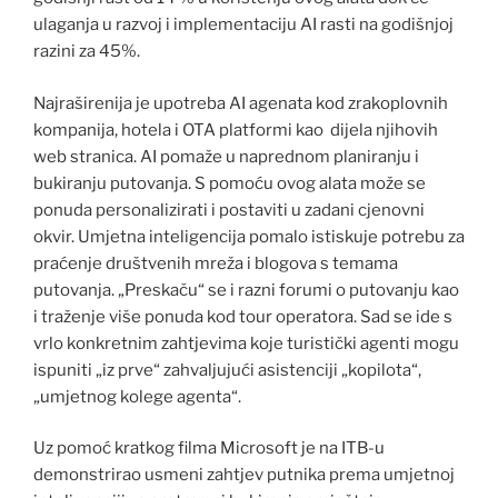
ulaganja u razvoj i implementaciju AI rasti na godišnjoj
razini za 45%.
Najraširenija je upotreba AI agenata kod zrakoplovnih
kompanija, hotela i OTA platformi kao dijela njihovih
web stranica. AI pomaže u naprednom planiranju i
bukiranju putovanja. S pomoću ovog alata može se
ponuda personalizirati i postaviti u zadani cjenovni
okvir. Umjetna inteligencija pomalo istiskuje potrebu za
praćenje društvenih mreža i blogova s temama
putovanja. „Preskaču“ se i razni forumi o putovanju kao
i traženje više ponuda kod tour operatora. Sad se ide s
vrlo konkretnim zahtjevima koje turistički agenti mogu
ispuniti „iz prve“ zahvaljujući asistenciji „kopilota“,
„umjetnog kolege agenta“.
Uz pomoć kratkog filma Microsoft je na ITB-u
demonstrirao usmeni zahtjev putnika prema umjetnoj