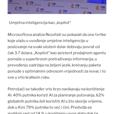
Umjetna inteligencija kao „kopilot“
Microsoftova analiza Rezultati su pokazali da one tvrtke
koje ulažu u uvođenje umjetne inteligencije u
poslovanje na svaki uloženi dolar dobivaju povrat od
čak 3.7 dolara. „Kopilot“ kao asistent prodajnom agentu
pomaže u superbrzom pretraživanju informacija, u
prevođenju sadržaja na željeni jezik, kreiranju paketa
ponude s optimalnim odnosom vrijednosti za novac i to
sve u vrlo kratkom roku.
Potrošači se također vrlo brzo navikavaju na korištenje
AI. 40% putnika koristi AI za planiranje putovanja, 62%
globalnih putnika želi koristiti AI u što skorije vrijeme,
dok u Kini 79% putnika to već i čini. Predviđa se
godišnji rast od 14 % u korištenju ovog alata dok će