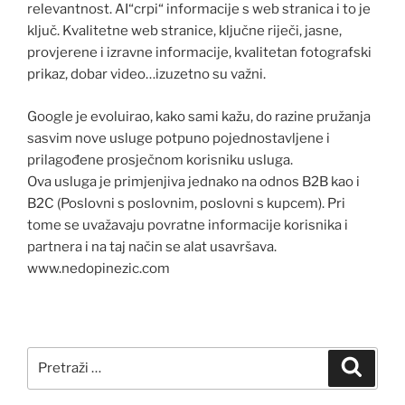
relevantnost. AI“crpi“ informacije s web stranica i to je
ključ. Kvalitetne web stranice, ključne riječi, jasne,
provjerene i izravne informacije, kvalitetan fotografski
prikaz, dobar video…izuzetno su važni.
Google je evoluirao, kako sami kažu, do razine pružanja
sasvim nove usluge potpuno pojednostavljene i
prilagođene prosječnom korisniku usluga.
Ova usluga je primjenjiva jednako na odnos B2B kao i
B2C (Poslovni s poslovnim, poslovni s kupcem). Pri
tome se uvažavaju povratne informacije korisnika i
partnera i na taj način se alat usavršava.
www.nedopinezic.com
Pretraži:
Pretra