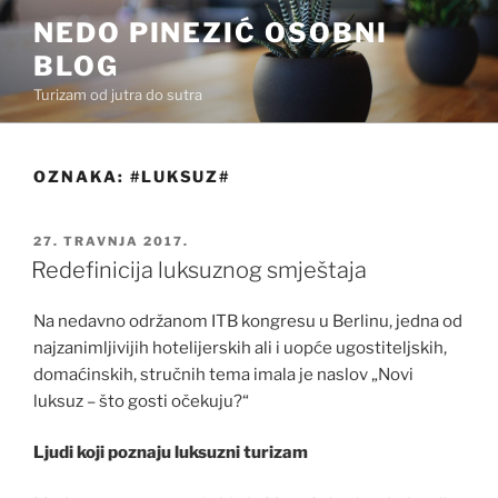
Preskoči
NEDO PINEZIĆ OSOBNI
na
BLOG
sadržaj
Turizam od jutra do sutra
OZNAKA:
#LUKSUZ#
OBJAVLJENO
27. TRAVNJA 2017.
Redefinicija luksuznog smještaja
Na nedavno održanom ITB kongresu u Berlinu, jedna od
najzanimljivijih hotelijerskih ali i uopće ugostiteljskih,
domaćinskih, stručnih tema imala je naslov „Novi
luksuz – što gosti očekuju?“
Ljudi koji poznaju luksuzni turizam