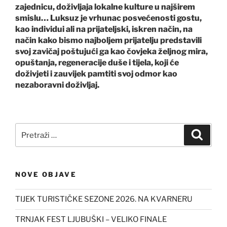
zajednicu, doživljaja lokalne kulture u najširem
smislu… Luksuz je vrhunac posvećenosti gostu,
kao individui ali na prijateljski, iskren način, na
način kako bismo najboljem prijatelju predstavili
svoj zavičaj poštujući ga kao čovjeka željnog mira,
opuštanja, regeneracije duše i tijela, koji će
doživjeti i zauvijek pamtiti svoj odmor kao
nezaboravni doživljaj.
Pretraži:
Pretra
NOVE OBJAVE
TIJEK TURISTIČKE SEZONE 2026. NA KVARNERU
TRNJAK FEST LJUBUŠKI – VELIKO FINALE