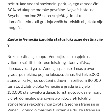
zaštitu kao vodeni nacionalni park, kojega za sada čini
30% od ukupne morske površine. Najveći hotel na
Seychellima ima 25 soba, smještaja ima i u
domaćinstvima ali gradnja većih hotelskih objekata nije
moguća.
Zašto je Venecija izgubila status luksuzne destinacije
?
Neke destinacije poput Venecije, nisu uspjele na
vrijeme zaštititi interese lokalnog stanovništva,
dapače, vezati ga uz Veneciju, pa tako danas u ovom
gradu, po nekima pojmu luksuza, danas živi tek 5.000
stanovnika koji su suočeni s dnevnim prilivom 80.000
turista. U zlatno doba Venecije u gradu je živjelo
150.000 stanovnika a danas turisti gotovo da ne mogu
vidjeti domicilno stanovništvo i doživjeti lokalnu
atmosferu svakodnevnog života. S jedne strane se je
Veneciji dogodio masovni turizam a s druge strane su