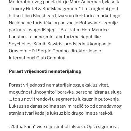
Moderator ovog panela bio je Marc Aeberhard, vlasnik
„Luxury Hotel & Spa Management“ Ltd a ugledni gosti
bili su Jilian Blackbeard, izvršna direktorica marketinga
Nacionalne turističke organizacije Botswane – zemlje
partnera ovogodišnjeg ITB-a, zatim Hon. Maurice
Loustau-Lalanne, ministar turizma Republike
Seychelles, Samih Sawiris, predsjednik kompanije
Orascom HD i Sergio Comino, direktor Jesolo
International Club Camping.
Porast vrijednosti nematerijalnog
Porast vrijednosti nematerijalnoga, ekskluzivitet,
mogućnost „incognito“ boravka, personalizirana usluga
… to su novi trendovi u segmentu luksuznih putovanja.
Luksuz se danas poima sasvim različito od donedavnog
stanja stvari kada je luksuz bio drugo ime za raskoš.
„Zlatna kada“ više nije simbol luksuza. Opća sigurnost,