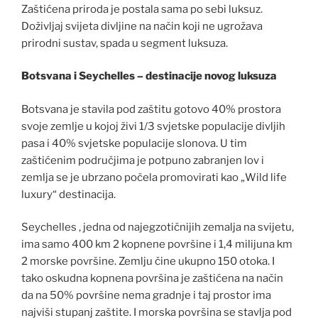
Zaštićena priroda je postala sama po sebi luksuz.
Doživljaj svijeta divljine na način koji ne ugrožava
prirodni sustav, spada u segment luksuza.
Botsvana i Seychelles – destinacije novog luksuza
Botsvana je stavila pod zaštitu gotovo 40% prostora
svoje zemlje u kojoj živi 1/3 svjetske populacije divljih
pasa i 40% svjetske populacije slonova. U tim
zaštićenim područjima je potpuno zabranjen lov i
zemlja se je ubrzano počela promovirati kao „Wild life
luxury“ destinacija.
Seychelles , jedna od najegzotičnijih zemalja na svijetu,
ima samo 400 km 2 kopnene površine i 1,4 milijuna km
2 morske površine. Zemlju čine ukupno 150 otoka. I
tako oskudna kopnena površina je zaštićena na način
da na 50% površine nema gradnje i taj prostor ima
najviši stupanj zaštite. I morska površina se stavlja pod