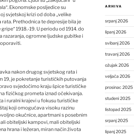
skih pogona. Ljudi su „zaključani“ u
ARHIVA
ala“. Ekonomske posljedice su
oj svjetskoj krizi od doba „velike
srpanj 2026
 rata. Prethodnica te depresije bila je
gripe“ 1918.-19. U periodu od 1914. do
lipanj 2026
a razaranja, ogromne ljudske gubitke i
svibanj 2026
oporaviti.
travanj 2026
ožujak 2026
avka nakon drugog svjetskog rata i
veljača 2026
 19, je pokretanje turističkih putovanja
pravo svjedočimo kraju špice turističke
prosinac 2025
ma fizičkog prometa iznad očekivanja.
studeni 2025
i ruralni krajevi u fokusu turističke
eštaj koji omogućava visoku razinu
listopad 2025
dovoljno okućnice, apartmani s posebnim
srpanj 2025
i obiteljski kampovi, mali obiteljski
na hrana i ležeran, miran način života
lipanj 2025