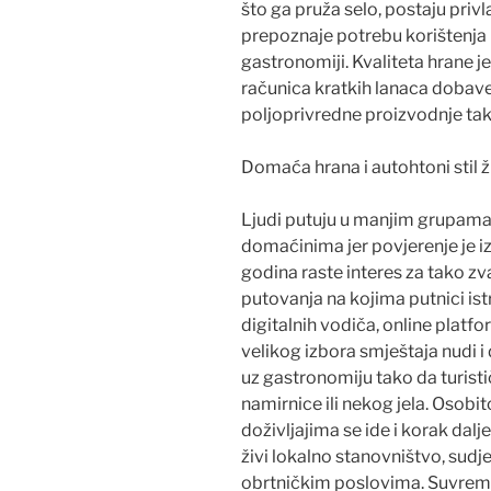
što ga pruža selo, postaju privl
prepoznaje potrebu korištenja 
gastronomiji. Kvaliteta hrane 
računica kratkih lanaca dobave,
poljoprivredne proizvodnje tak
Domaća hrana i autohtoni stil ž
Ljudi putuju u manjim grupama
domaćinima jer povjerenje je i
godina raste interes za tako z
putovanja na kojima putnici is
digitalnih vodiča, online platf
velikog izbora smještaja nudi i 
uz gastronomiju tako da turistič
namirnice ili nekog jela. Osobit
doživljajima se ide i korak dalj
živi lokalno stanovništvo, sud
obrtničkim poslovima. Suvremen