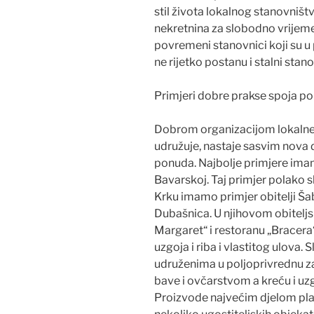
stil života lokalnog stanovništv
nekretnina za slobodno vrijeme
povremeni stanovnici koji su u 
ne rijetko postanu i stalni stanov
Primjeri dobre prakse spoja pol
Dobrom organizacijom lokalne z
udružuje, nastaje sasvim nova 
ponuda. Najbolje primjere imamo
Bavarskoj. Taj primjer polako s
Krku imamo primjer obitelji Šab
Dubašnica. U njihovom obiteljs
Margaret“ i restoranu „Bracera“
uzgoja i riba i vlastitog ulova. S
udruženima u poljoprivrednu za
bave i ovčarstvom a kreću i uzg
Proizvode najvećim djelom plas