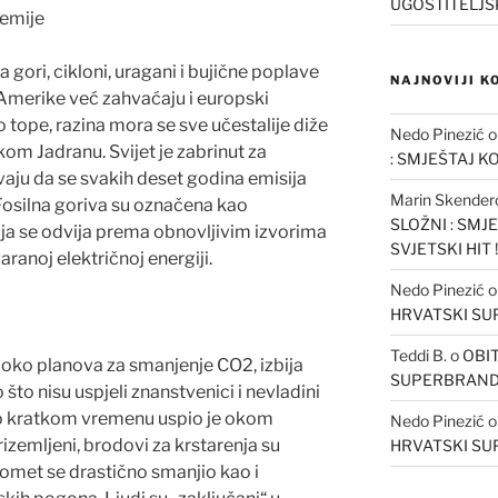
UGOSTITELJS
demije
 gori, cikloni, uragani i bujične poplave
NAJNOVIJI 
Amerike već zahvaćaju i europski
 tope, razina mora se sve učestalije diže
Nedo Pinezić
om Jadranu. Svijet je zabrinut za
: SMJEŠTAJ K
aju da se svakih deset godina emisija
Marin Skender
osilna goriva su označena kao
SLOŽNI : SMJ
ija se odvija prema obnovljivim izvorima
SVJETSKI HIT !
ranoj električnoj energiji.
Nedo Pinezić
HRVATSKI S
Teddi B.
o
OBIT
 oko planova za smanjenje CO2, izbija
SUPERBRAN
što nisu uspjeli znanstvenici i nevladini
vrlo kratkom vremenu uspio je okom
Nedo Pinezić
prizemljeni, brodovi za krstarenja su
HRVATSKI S
romet se drastično smanjio kao i