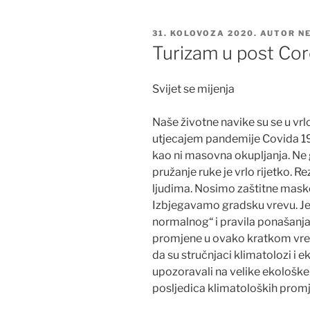
OBJAVLJENO
31. KOLOVOZA 2020.
AUTOR
N
Turizam u post Cor
Svijet se mijenja
Naše životne navike su se u vrl
utjecajem pandemije Covida 19
kao ni masovna okupljanja. Ne gr
pružanje ruke je vrlo rijetko.
ljudima. Nosimo zaštitne maske
Izbjegavamo gradsku vrevu. Je
normalnog“ i pravila ponašanja
promjene u ovako kratkom vrem
da su stručnjaci klimatolozi i
upozoravali na velike ekološke
posljedica klimatoloških prom