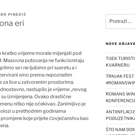
EDO PINEZIĆ
Pretraži:
ona eri
NOVE OBJAV
o kratko vrijeme morale mijenjati pod
TIJEK TURIST
. Masovna putovanja ne funkcioniraju
KVARNERU
limo se i ne ljubimo pri susretu a i
 Rezervirani smo prema nepoznatim
TRNJAK FEST 
 za lice u zatvorenim prostorima.
#ROMANSWIN
dnostavno, nastupilo je vrijeme „novog
ROMANS WINE
 su izmijenjena. Ovako drastične
KONFERENCI
enu nitko nije očekivao. Zanimljivo je
 ekolozi u prethodnim godinama
ANTIINFLACI
 promjene koje prijete čovječanstvu kao
PODUZETNIK
jena.
ŠTO NAM DON