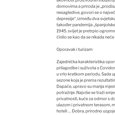
aktivnost proizvodnih industrij
domovima a priroda je „prodis
nesagledive, govori se o najveć
depresije“, između dva svjetska
također pandemija „španjolske 
1945. svijet je pretrpio ogromn
činilo se kao da se nikada neće 
Oporavak i turizam
Zajednička karakteristika opor
prilagodbe i suživota s Covidom
u vrlo kratkom periodu. Sada u
sezone koja je prema rezultati
Dapače, upravo su manja mjesta 
potražnje. Najviše se traži smj
privatnosti, kuće za odmor s 
ulazom i privatnom terasom, mal
hoteli … Dobra, prirodno uzgoje