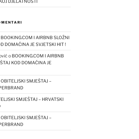
KOJ DJELATNOSTI
KOMENTARI
o
BOOKING.COM I AIRBNB SLOŽNI
OD DOMAĆINA JE SVJETSKI HIT !
ović
o
BOOKING.COM I AIRBNB
EŠTAJ KOD DOMAĆINA JE
o
OBITELJSKI SMJEŠTAJ –
UPERBRAND
ELJSKI SMJEŠTAJ – HRVATSKI
D
o
OBITELJSKI SMJEŠTAJ –
UPERBRAND