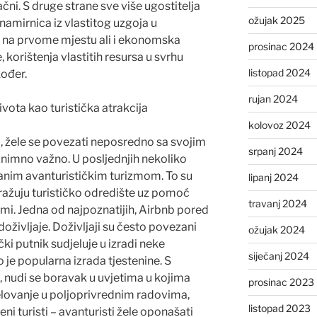
ačni. S druge strane sve više ugostitelja
ožujak 2025
namirnica iz vlastitog uzgoja u
je na prvome mjestu ali i ekonomska
prosinac 2024
 korištenja vlastitih resursa u svrhu
listopad 2024
ođer.
rujan 2024
ivota kao turistička atrakcija
kolovoz 2024
, žele se povezati neposredno sa svojim
srpanj 2024
znimno važno. U posljednjih nekoliko
vanim avanturističkim turizmom. To su
lipanj 2024
tražuju turističko odredište uz pomoć
travanj 2024
ormi. Jedna od najpoznatijih, Airbnb pored
doživljaje. Doživljaji su često povezani
ožujak 2024
ki putnik sudjeluje u izradi neke
siječanj 2024
o je popularna izrada tjestenine. S
e, nudi se boravak u uvjetima u kojima
prosinac 2023
jelovanje u poljoprivrednim radovima,
listopad 2023
i turisti – avanturisti žele oponašati