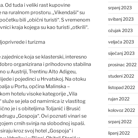
a. Od tuda i veliki rast kupovine
srpanj 2023
 na ruralnom prostoru. „Vikendaši“ su
svibanj 2023
početku bili „obični turisti“. S vremenom
nici kraja kojega su kao turisti „otkrili“.
ožujak 2023
veljača 2023
joprivrede i turizma
siječanj 2023
ajednice koja se klasterski, interesno
dobro organizirana i prihodovno stabilna
prosinac 2022
 u Austriji, Trentinu Alto Adigeu,
studeni 2022
lijede i pojedinci u Hrvatskoj. Na otoku
alja u Portu, općina Malinska –
listopad 2022
kom hotelu visoke kategorije „Vila
rujan 2022
 služe se jela od namirnica iz vlastitog
lično je i s obiteljima Toljanić i Brusić
kolovoz 2022
drugu „Gospoja“. Ovi poznati vinari se
srpanj 2022
ojem crnih svinja na slobodnoj ispaši.
iraju kroz svoj hotel „Gospoja“ i
lipanj 2022