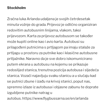
Stockholm
Zračna luka Arlanda udaljena je svojih četrdesetak
minuta vožnje do grada. Prijevoz je odlično organiziran
redovitim autobusnim linijama, vlakom, taksi
prijevozom. Karta za prijevoz autobusom se također
može kupiti online kao i avio karta. Autobusi su
prilagođeni putnicima s prtljagom pa imaju stalaže za
prtljagu u prostoru za putnike kao i klasične autobusne
prtljažnike. Naravno da je sve dobro iskomunicirano
putem ekrana u autobusu na kojemu se prikazuje
redoslijed stanica, trenutna pozicija autobusa i sljedeća
stanica. Vozači najavljuju svaku stanicu a u slučaju kad
se putnici zbune i izađu na krivoj stanici, poput nas,
spremno izlaze iz autobusa i objasne zabunu te doprate
izgubljene putnike natrag u
autobus. https://www.flygbussarna.se/en/arlanda