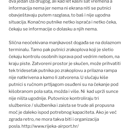
dva jedan iza drugog, ali kad let kasni sat vremena a
informacija nema jer nema ni ekrana niti se putnici
obavještavaju putem razglasa, to baš i nije ugodna
situacija. Konačno putnike netko ispraća i netko čeka,
čekaju se informacije o dolasku a njih nema.
Slična neočekivana manjkavost događa se na dolaznom
terminalu. Tamo pak putnici zrakoplova koji je sletio
čekaju kontrolu osobnih isprava pod vedrim nebom, na
kraju piste. Zatvoreni prostor je skučen, može prihvatiti
tek tridesetak putnika po zrakoplovu a prilazna rampa
nije natkrivena a kamo li zatvorena. U slučaju kiše
putnici s ručnom prtljagom osuđeni su na čekanje pod
kišobranom pola sata, možda i više. Ni kad uprži sunce
nije ništa ugodnije. Putovnice kontroliraju tri
službenice / službenika i zaista se trude ali propusna
moć je daleko ispod potrebnog kapaciteta. Ako je već
zgrada retro, ne mora takva biti i organizacija
posla. http://www.rijeka-airport.hr/