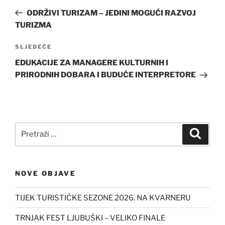
objava
objava
ODRŽIVI TURIZAM – JEDINI MOGUĆI RAZVOJ
TURIZMA
Sljedeća
SLJEDEĆE
objava
EDUKACIJE ZA MANAGERE KULTURNIH I
PRIRODNIH DOBARA I BUDUĆE INTERPRETORE
Pretraži:
Pretra
NOVE OBJAVE
TIJEK TURISTIČKE SEZONE 2026. NA KVARNERU
TRNJAK FEST LJUBUŠKI – VELIKO FINALE