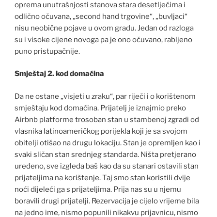
oprema unutrašnjosti stanova stara desetljećima i
odlično očuvana, „second hand trgovine“, „buvljaci“
nisu neobične pojave u ovom gradu. Jedan od razloga
su i visoke cijene novoga pa je ono očuvano, rabljeno
puno pristupačnije.
Smještaj 2. kod domaćina
Da ne ostane „visjeti u zraku“, par riječi i o korištenom
smještaju kod domaćina. Prijatelj je iznajmio preko
Airbnb platforme trosoban stan u stambenoj zgradi od
vlasnika latinoameričkog porijekla koji je sa svojom
obitelji otišao na drugu lokaciju. Stan je opremljen kao i
svaki sličan stan srednjeg standarda. Ništa pretjerano
uređeno, sve izgleda baš kao da su stanari ostavili stan
prijateljima na korištenje. Taj smo stan koristili dvije
noći dijeleći ga s prijateljima. Prija nas su u njemu
boravili drugi prijatelji. Rezervacija je cijelo vrijeme bila
na jedno ime, nismo popunili nikakvu prijavnicu, nismo