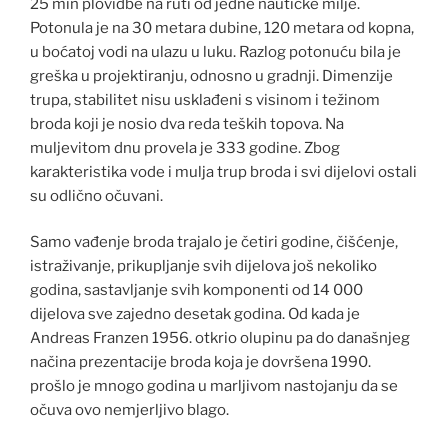
25 min plovidbe na ruti od jedne nautičke milje.
Potonula je na 30 metara dubine, 120 metara od kopna,
u boćatoj vodi na ulazu u luku. Razlog potonuću bila je
greška u projektiranju, odnosno u gradnji. Dimenzije
trupa, stabilitet nisu usklađeni s visinom i težinom
broda koji je nosio dva reda teških topova. Na
muljevitom dnu provela je 333 godine. Zbog
karakteristika vode i mulja trup broda i svi dijelovi ostali
su odlično očuvani.
Samo vađenje broda trajalo je četiri godine, čišćenje,
istraživanje, prikupljanje svih dijelova još nekoliko
godina, sastavljanje svih komponenti od 14 000
dijelova sve zajedno desetak godina. Od kada je
Andreas Franzen 1956. otkrio olupinu pa do današnjeg
načina prezentacije broda koja je dovršena 1990.
prošlo je mnogo godina u marljivom nastojanju da se
očuva ovo nemjerljivo blago.