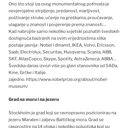
Ono što stoji iza ovog monumentalnog pothvata je
nevjerojatno strpljenje, predanost, marljivost,
poštivanje struke, učenje na greškama, proučavanje,
ulaganje u znanost i povjerenje prema znanosti…
Kad nabrojite samo nekoliko svjetski poznatih švedskih
dostignuća baziranih na ovim vrijednostima slika
postaje jasnija : Nobel i dinamit, IKEA, Volvo, Ericsson,
Saab, Electrolux, Securitas, Husqvarna, Scania, ABB,
SKF, AtlasCopco, Skype, Spotify, AstraZeneca, ABBA…
Švedska danas izvozi više po glavi stanovnika od SADa,
Kine, Grčke i Italije
zajedno. https://www.nobelprize.org/about/nobel-
museum/
Grad na moru i na jezeru
Stockholm je grad koji se ravnopravno pozicionirao na
jezeru Maralen i zaljevu Baltičkog mora. Grad se
rasprostire na 14 otoka i nekoliko poluotoka koji su