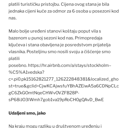
platili turističku pristojbu. Cijena ovog stana je bila
jednaka cijeni kuće za odmor za 6 osoba u posezoni kod
nas.
Malo bolje uređeni stanovi koštaju poput vila s
bazenom u punoj sezoni kod nas. Primopredaja
ključeva i stana obavljena je posredstvom prijatelja
vlasnika. Posteljinu smo nosili svoju a čišćenje smo
platili
posebno. https://hr.airbnb.com/a/stays/stockholm–
%C5%A1vedska?
c=.pi0.pk15162821277_126222848381&localized_gho
st=true&gclid=CjwKCAjwsfuYBhAZEiwA5a6CDNpCLc
gC6ZkGOmtNqeCHWvOVZFB28P-
sP68iJO3lWmh7gob1va19pRoCH0gQAvD_BwE
Udaljeni smo, jako
Na kraju mogu razliku u društvenom uređenju i