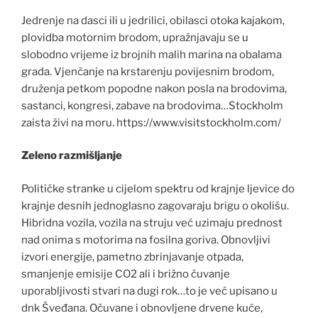
Jedrenje na dasci ili u jedrilici, obilasci otoka kajakom,
plovidba motornim brodom, upražnjavaju se u
slobodno vrijeme iz brojnih malih marina na obalama
grada. Vjenčanje na krstarenju povijesnim brodom,
druženja petkom popodne nakon posla na brodovima,
sastanci, kongresi, zabave na brodovima…Stockholm
zaista živi na moru. https://www.visitstockholm.com/
Zeleno razmišljanje
Političke stranke u cijelom spektru od krajnje ljevice do
krajnje desnih jednoglasno zagovaraju brigu o okolišu.
Hibridna vozila, vozila na struju već uzimaju prednost
nad onima s motorima na fosilna goriva. Obnovljivi
izvori energije, pametno zbrinjavanje otpada,
smanjenje emisije CO2 ali i brižno čuvanje
uporabljivosti stvari na dugi rok…to je već upisano u
dnk Šveđana. Očuvane i obnovljene drvene kuće,