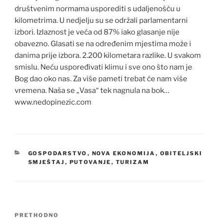
društvenim normama usporediti s udaljenošću u
kilometrima. U nedjelju su se održali parlamentarni
izbori. Izlaznost je veća od 87% iako glasanje nije
obavezno. Glasati se na određenim mjestima može i
danima prije izbora. 2.200 kilometara razlike. U svakom
smislu. Neću uspoređivati klimu i sve ono što nam je
Bog dao oko nas. Za više pameti trebat će nam više
vremena. Naša se „Vasa“ tek nagnula na bok…
www.nedopinezic.com
KATEGORIJE
GOSPODARSTVO
,
NOVA EKONOMIJA
,
OBITELJSKI
SMJEŠTAJ
,
PUTOVANJE
,
TURIZAM
Navigacija
Prethodna
PRETHODNO