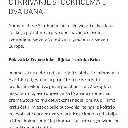
OTKRIVANJE STOCKHOLMA U
DVA DANA
Naravno da se Stockholm ne može vidjeti u dva dana.
Toliko je potrebno za prvo upoznavanje s ovom
„Venezijom sjevera“, predivnim gradom na sjeveru
Europe.
Polazak iz Zračne luke „Rijeka“ s otoka Krka
Imamo zaista dobru priliku letjeti s otoka Krka izravno u
Švedsku prijestolnicu pa je šteta ne iskoristiti
produženi vikend za jedan poseban izlet. Zrakoplovi
niskotarifnog avio prijevoznika Ryanaira prometuju
prema Stockholmu četvrtkom i nedjeljom. Kupili smo
kartu četiri mjeseca prije putovanja i to nas je koštalo
po osobi sto eura za dva smjera. Kako imamo prijatelje
u Stockholmu smještaj i boravak su nam organizirani na
najbolji mogući način.