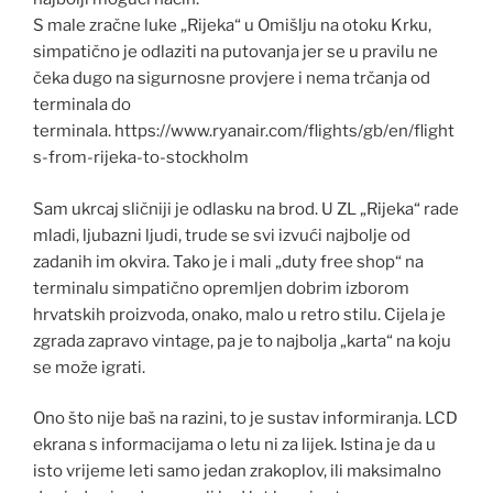
S male zračne luke „Rijeka“ u Omišlju na otoku Krku,
simpatično je odlaziti na putovanja jer se u pravilu ne
čeka dugo na sigurnosne provjere i nema trčanja od
terminala do
terminala. https://www.ryanair.com/flights/gb/en/flight
s-from-rijeka-to-stockholm
Sam ukrcaj sličniji je odlasku na brod. U ZL „Rijeka“ rade
mladi, ljubazni ljudi, trude se svi izvući najbolje od
zadanih im okvira. Tako je i mali „duty free shop“ na
terminalu simpatično opremljen dobrim izborom
hrvatskih proizvoda, onako, malo u retro stilu. Cijela je
zgrada zapravo vintage, pa je to najbolja „karta“ na koju
se može igrati.
Ono što nije baš na razini, to je sustav informiranja. LCD
ekrana s informacijama o letu ni za lijek. Istina je da u
isto vrijeme leti samo jedan zrakoplov, ili maksimalno