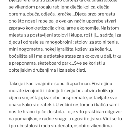
se vikendom prodaju rabljena dječja kolica, dječja
oprema, obuća, odjeća, igračke…Djeca brzo prerastu
ono što nose i rabe pa je ovakav način uporabe stvari
zapravo konkretizacija cirkularne ekonomije. Na istom
mjestu su postavljeni stolovi i klupe, roštilj… sadržaji za
djecu i odrasle su mnogobrojni : stolovi za stolni tenis,
mini nogometna, hokej igrališta, koševi za košarku,
boćališta ali i male atletske staze za skokove u dalj, trku
s preponama, skateboard park…Sve se koristi u
obiteljskim druženjima i iza sebe čisti.
Tako je i kad iznajmite sobu ili apartman. Posteljinu
morate iznajmiti ili donijeti svoju bez obzira kolika je
cijena smještaja; iza sebe pospremate, ostavljate sve
onako kako ste zatekli. U većini restorana i kafića sami
nosite hranu i piće do stola. To je vrlo praktičan odgovor
na pomanjkanje radne snage u ugostiteljstvu. Vidi se to
i po učestalosti rada studenata, osobito vikendima.