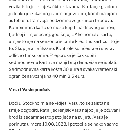
vozila. Isto je i s pješačkim stazama. Kretanje gradom
jednako je efikasno javnim prijevozom, kombinacijom
autobusa, tramvaja, podzemne željeznice i brodova.
Kombinirana karta se može kupiti na dnevnoj osnovi,
tjednoj ili mjesečnoj, godišnjoj… Ako nemate karte,
umjesto nje na senzor prislonite kreditnu karticu i to je
to. Skuplje ali efikasno. Kontrole su učestale i sustav
odlično funkcionira. Preporuka je čak kupiti
sedmodnevnu kartu za manji broj dana, više se isplati.
Sedmodnevna karta košta 30 eura a svaka vremenski
ograničena vožnja na 40 min 3,5 eura.
Vasa i Vasin poučak
Doći u Stockholm a ne vidjeti Vasu, to se zaista ne
smije dogoditi. Ratni jedrenjak Vasa najbolje je očuvani
brod iz sedamnaestog stoljeća na svijetu. Vasa je
porinuta u more 10.08. 1628. i potopila se nakon samo