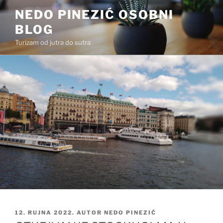
Preskoči
NEDO PINEZIĆ OSOBNI
na
BLOG
sadržaj
Turizam od jutra do sutra
OBJAVLJENO
12. RUJNA 2022.
AUTOR
NEDO PINEZIĆ