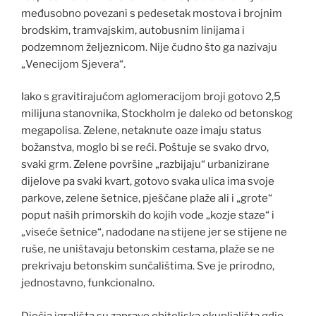
međusobno povezani s pedesetak mostova i brojnim
brodskim, tramvajskim, autobusnim linijama i
podzemnom željeznicom. Nije čudno što ga nazivaju
„Venecijom Sjevera“.
Iako s gravitirajućom aglomeracijom broji gotovo 2,5
milijuna stanovnika, Stockholm je daleko od betonskog
megapolisa. Zelene, netaknute oaze imaju status
božanstva, moglo bi se reći. Poštuje se svako drvo,
svaki grm. Zelene površine „razbijaju“ urbanizirane
dijelove pa svaki kvart, gotovo svaka ulica ima svoje
parkove, zelene šetnice, pješčane plaže ali i „grote“
poput naših primorskih do kojih vode „kozje staze“ i
„viseće šetnice“, nadodane na stijene jer se stijene ne
ruše, ne uništavaju betonskim cestama, plaže se ne
prekrivaju betonskim sunčalištima. Sve je prirodno,
jednostavno, funkcionalno.
Dječja igrališta su zapravo obiteljska okupljališta gdje