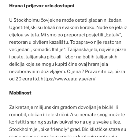
Hrana i prijevoz vrlo dostupni
U Stockholmu čovjek ne može ostati gladan ni žedan.
Ugostiteljski su lokali na svakom koraku. Nude se jela iz
cijelog svijeta. Mi smo po preporuci posjetili „Eataly“,
restoran u bivšem kazalištu. To zapravo nije restoran
već jedan „komadić Italije“. Talijanska jela, najviše pizze
i paste, talijanska pića ali i izbor najboljih talijanskih
delicija koje se mogu kupiti čine ovaj hram jela
nezaboravnim doživljajem. Cijena ? Prava sitnica, pizza
od 20 eura itd. https://www.eataly.se/en/
Mobilnost
Za kretanje milijunskim gradom dovoljan je bicikl ili
romobil, običan ili električni. Ako nemate svog možete
koristiti sharing sustav bukvalno na uglu svake ulice.
Stockholm je „bike friendly“ grad. Biciklističke staze su
ravnopravne s mrežom cesta za kretanje motornih