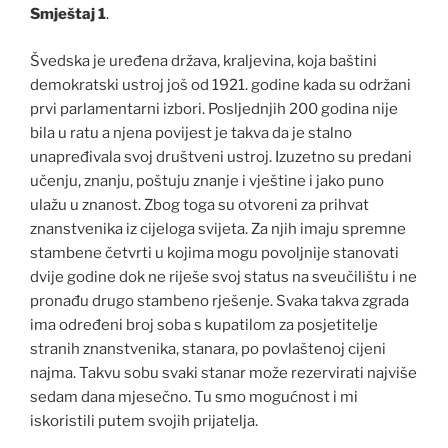
Smještaj 1
.
Švedska je uređena država, kraljevina, koja baštini
demokratski ustroj još od 1921. godine kada su održani
prvi parlamentarni izbori. Posljednjih 200 godina nije
bila u ratu a njena povijest je takva da je stalno
unapređivala svoj društveni ustroj. Izuzetno su predani
učenju, znanju, poštuju znanje i vještine i jako puno
ulažu u znanost. Zbog toga su otvoreni za prihvat
znanstvenika iz cijeloga svijeta. Za njih imaju spremne
stambene četvrti u kojima mogu povoljnije stanovati
dvije godine dok ne riješe svoj status na sveučilištu i ne
pronađu drugo stambeno rješenje. Svaka takva zgrada
ima određeni broj soba s kupatilom za posjetitelje
stranih znanstvenika, stanara, po povlaštenoj cijeni
najma. Takvu sobu svaki stanar može rezervirati najviše
sedam dana mjesečno. Tu smo mogućnost i mi
iskoristili putem svojih prijatelja.