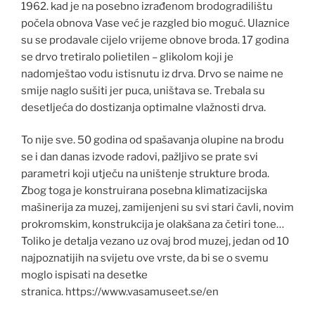
1962. kad je na posebno izrađenom brodogradilištu
počela obnova Vase već je razgled bio moguć. Ulaznice
su se prodavale cijelo vrijeme obnove broda. 17 godina
se drvo tretiralo polietilen – glikolom koji je
nadomještao vodu istisnutu iz drva. Drvo se naime ne
smije naglo sušiti jer puca, uništava se. Trebala su
desetljeća do dostizanja optimalne vlažnosti drva.
To nije sve. 50 godina od spašavanja olupine na brodu
se i dan danas izvode radovi, pažljivo se prate svi
parametri koji utječu na uništenje strukture broda.
Zbog toga je konstruirana posebna klimatizacijska
mašinerija za muzej, zamijenjeni su svi stari čavli, novim
prokromskim, konstrukcija je olakšana za četiri tone…
Toliko je detalja vezano uz ovaj brod muzej, jedan od 10
najpoznatijih na svijetu ove vrste, da bi se o svemu
moglo ispisati na desetke
stranica. https://www.vasamuseet.se/en