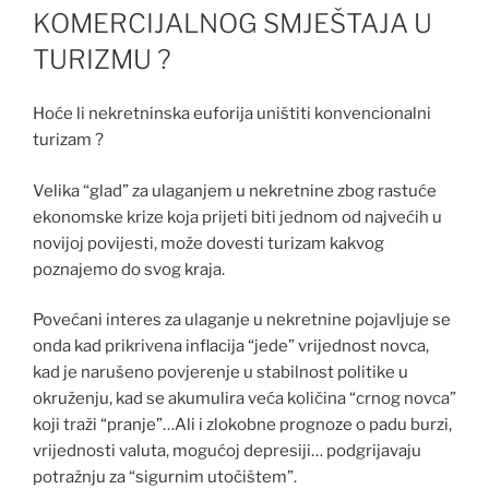
KOMERCIJALNOG SMJEŠTAJA U
TURIZMU ?
Hoće li nekretninska euforija uništiti konvencionalni
turizam ?
Velika “glad” za ulaganjem u nekretnine zbog rastuće
ekonomske krize koja prijeti biti jednom od najvećih u
novijoj povijesti, može dovesti turizam kakvog
poznajemo do svog kraja.
Povećani interes za ulaganje u nekretnine pojavljuje se
onda kad prikrivena inflacija “jede” vrijednost novca,
kad je narušeno povjerenje u stabilnost politike u
okruženju, kad se akumulira veća količina “crnog novca”
koji traži “pranje”…Ali i zlokobne prognoze o padu burzi,
vrijednosti valuta, mogućoj depresiji… podgrijavaju
potražnju za “sigurnim utočištem”.