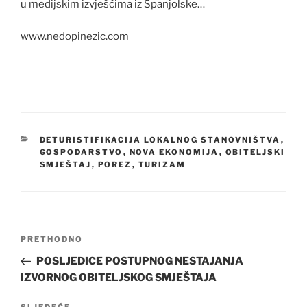
u medijskim izvješćima iz Španjolske…
www.nedopinezic.com
KATEGORIJE
DETURISTIFIKACIJA LOKALNOG STANOVNIŠTVA
,
GOSPODARSTVO
,
NOVA EKONOMIJA
,
OBITELJSKI
SMJEŠTAJ
,
POREZ
,
TURIZAM
Navigacija
Prethodna
PRETHODNO
objava
objava
POSLJEDICE POSTUPNOG NESTAJANJA
IZVORNOG OBITELJSKOG SMJEŠTAJA