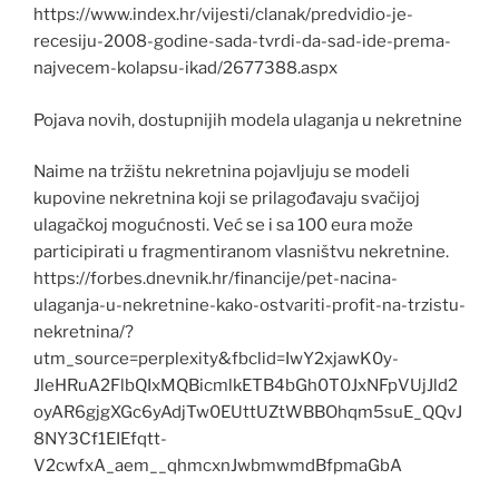
https://www.index.hr/vijesti/clanak/predvidio-je-
recesiju-2008-godine-sada-tvrdi-da-sad-ide-prema-
najvecem-kolapsu-ikad/2677388.aspx
Pojava novih, dostupnijih modela ulaganja u nekretnine
Naime na tržištu nekretnina pojavljuju se modeli
kupovine nekretnina koji se prilagođavaju svačijoj
ulagačkoj mogućnosti. Već se i sa 100 eura može
participirati u fragmentiranom vlasništvu nekretnine.
https://forbes.dnevnik.hr/financije/pet-nacina-
ulaganja-u-nekretnine-kako-ostvariti-profit-na-trzistu-
nekretnina/?
utm_source=perplexity&fbclid=IwY2xjawK0y-
JleHRuA2FlbQIxMQBicmlkETB4bGh0T0JxNFpVUjJld2
oyAR6gjgXGc6yAdjTw0EUttUZtWBBOhqm5suE_QQvJ
8NY3Cf1EIEfqtt-
V2cwfxA_aem__qhmcxnJwbmwmdBfpmaGbA