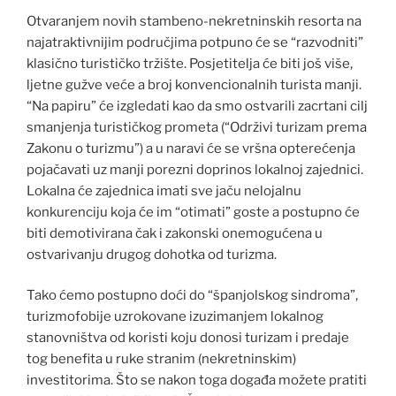
Otvaranjem novih stambeno-nekretninskih resorta na
najatraktivnijim područjima potpuno će se “razvodniti”
klasično turističko tržište. Posjetitelja će biti još više,
ljetne gužve veće a broj konvencionalnih turista manji.
“Na papiru” će izgledati kao da smo ostvarili zacrtani cilj
smanjenja turističkog prometa (“Održivi turizam prema
Zakonu o turizmu”) a u naravi će se vršna opterećenja
pojačavati uz manji porezni doprinos lokalnoj zajednici.
Lokalna će zajednica imati sve jaču nelojalnu
konkurenciju koja će im “otimati” goste a postupno će
biti demotivirana čak i zakonski onemogućena u
ostvarivanju drugog dohotka od turizma.
Tako ćemo postupno doći do “španjolskog sindroma”,
turizmofobije uzrokovane izuzimanjem lokalnog
stanovništva od koristi koju donosi turizam i predaje
tog benefita u ruke stranim (nekretninskim)
investitorima. Što se nakon toga događa možete pratiti