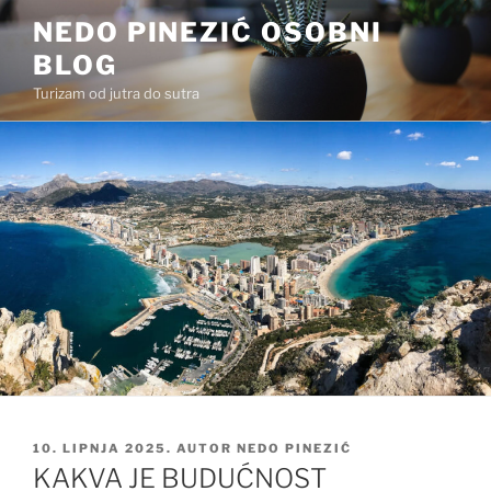
Preskoči
NEDO PINEZIĆ OSOBNI
na
BLOG
sadržaj
Turizam od jutra do sutra
OBJAVLJENO
10. LIPNJA 2025.
AUTOR
NEDO PINEZIĆ
KAKVA JE BUDUĆNOST