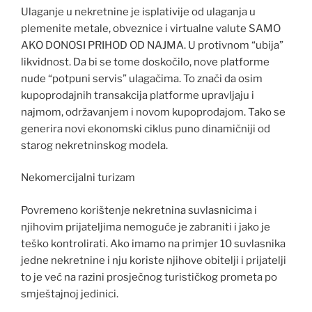
Ulaganje u nekretnine je isplativije od ulaganja u
plemenite metale, obveznice i virtualne valute SAMO
AKO DONOSI PRIHOD OD NAJMA. U protivnom “ubija”
likvidnost. Da bi se tome doskočilo, nove platforme
nude “potpuni servis” ulagačima. To znači da osim
kupoprodajnih transakcija platforme upravljaju i
najmom, održavanjem i novom kupoprodajom. Tako se
generira novi ekonomski ciklus puno dinamičniji od
starog nekretninskog modela.
Nekomercijalni turizam
Povremeno korištenje nekretnina suvlasnicima i
njihovim prijateljima nemoguće je zabraniti i jako je
teško kontrolirati. Ako imamo na primjer 10 suvlasnika
jedne nekretnine i nju koriste njihove obitelji i prijatelji
to je već na razini prosječnog turističkog prometa po
smještajnoj jedinici.