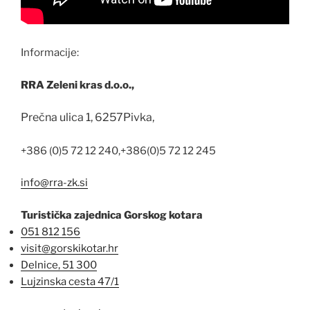
Informacije:
RRA Zeleni kras d.o.o.,
Prečna ulica 1,
6257
Pivka,
+386 (0)5 72 12 240,
+386(0)5 72 12 245
info@rra-zk.si
Turistička zajednica Gorskog kotara
051 812 156
visit@gorskikotar.hr
Delnice, 51 300
Lujzinska cesta 47/1