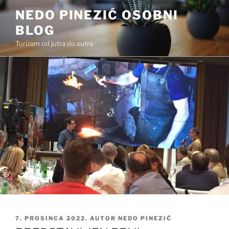
Preskoči
NEDO PINEZIĆ OSOBNI
na
BLOG
sadržaj
Turizam od jutra do sutra
OBJAVLJENO
7. PROSINCA 2022.
AUTOR
NEDO PINEZIĆ