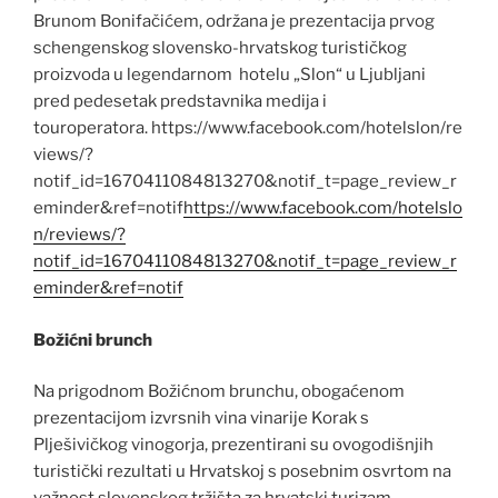
Brunom Bonifačićem, održana je prezentacija prvog
schengenskog slovensko-hrvatskog turističkog
proizvoda u legendarnom hotelu „Slon“ u Ljubljani
pred pedesetak predstavnika medija i
touroperatora. https://www.facebook.com/hotelslon/re
views/?
notif_id=1670411084813270&notif_t=page_review_r
eminder&ref=notif
https://www.facebook.com/hotelslo
n/reviews/?
notif_id=1670411084813270&notif_t=page_review_r
eminder&ref=notif
Božićni brunch
Na prigodnom Božićnom brunchu, obogaćenom
prezentacijom izvrsnih vina vinarije Korak s
Plješivičkog vinogorja, prezentirani su ovogodišnjih
turistički rezultati u Hrvatskoj s posebnim osvrtom na