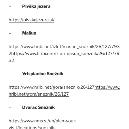
–
Pivška jezera
https://pivskajezera.si/
–
Mašun
https://www.hribi.net/izlet/masun_sneznik/26/127/793
2
https://www.hribi.net/izlet/masun_sneznik/26/127/79
32
–
Vrh planine Snežnik
https://www.hribi.net/gora/sneznik/26/127
https://www.
hribi.net/gora/sneznik/26/127
–
Dvorac Snežnik
https://www.nms.si/en/plan-your-
visit/locations/sneznik-