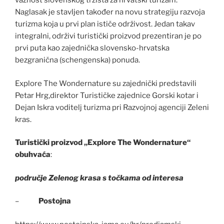
važnost slovenskog tržišta za hrvatski turizam.
Naglasak je stavljen također na novu strategiju razvoja
turizma koja u prvi plan ističe održivost. Jedan takav
integralni, održivi turistički proizvod prezentiran je po
prvi puta kao zajednička slovensko-hrvatska
bezgranična (schengenska) ponuda.
Explore The Wondernature su zajednički predstavili
Petar Hrg,direktor Turističke zajednice Gorski kotar i
Dejan Iskra voditelj turizma pri Razvojnoj agenciji Zeleni
kras.
Turistički proizvod „Explore The Wondernature“
obuhvaća
:
područje Zelenog krasa s točkama od interesa
–
Postojna