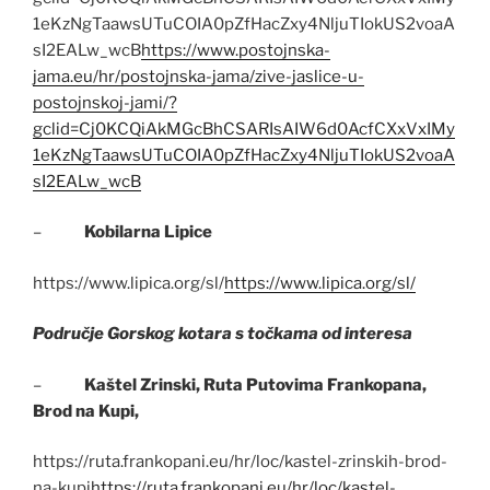
1eKzNgTaawsUTuCOIA0pZfHacZxy4NljuTIokUS2voaA
sI2EALw_wcB
https://www.postojnska-
jama.eu/hr/postojnska-jama/zive-jaslice-u-
postojnskoj-jami/?
gclid=Cj0KCQiAkMGcBhCSARIsAIW6d0AcfCXxVxIMy
1eKzNgTaawsUTuCOIA0pZfHacZxy4NljuTIokUS2voaA
sI2EALw_wcB
–
Kobilarna Lipice
https://www.lipica.org/sl/
https://www.lipica.org/sl/
Područje Gorskog kotara s točkama od interesa
–
Kaštel Zrinski, Ruta Putovima Frankopana,
Brod na Kupi,
https://ruta.frankopani.eu/hr/loc/kastel-zrinskih-brod-
na-kupi
https://ruta.frankopani.eu/hr/loc/kastel-