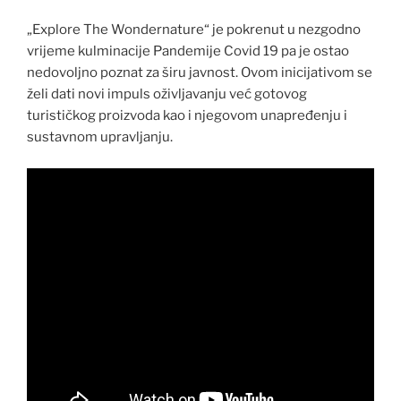
„Explore The Wondernature“ je pokrenut u nezgodno
vrijeme kulminacije Pandemije Covid 19 pa je ostao
nedovoljno poznat za širu javnost. Ovom inicijativom se
želi dati novi impuls oživljavanju već gotovog
turističkog proizvoda kao i njegovom unapređenju i
sustavnom upravljanju.