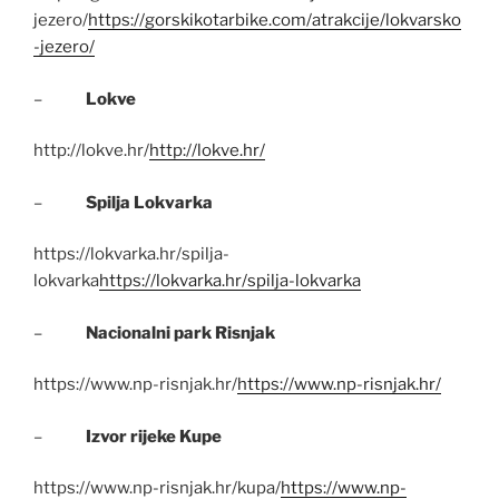
jezero/
https://gorskikotarbike.com/atrakcije/lokvarsko
-jezero/
–
Lokve
http://lokve.hr/
http://lokve.hr/
–
Spilja Lokvarka
https://lokvarka.hr/spilja-
lokvarka
https://lokvarka.hr/spilja-lokvarka
–
Nacionalni park Risnjak
https://www.np-risnjak.hr/
https://www.np-risnjak.hr/
–
Izvor rijeke Kupe
https://www.np-risnjak.hr/kupa/
https://www.np-