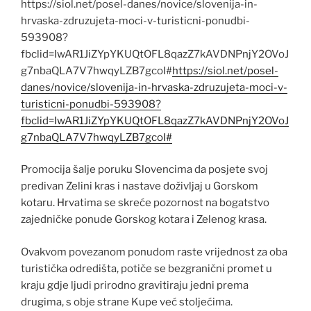
https://siol.net/posel-danes/novice/slovenija-in-
hrvaska-zdruzujeta-moci-v-turisticni-ponudbi-
593908?
fbclid=IwAR1JiZYpYKUQtOFL8qazZ7kAVDNPnjY2OVoJ
g7nbaQLA7V7hwqyLZB7gcoI#
https://siol.net/posel-
danes/novice/slovenija-in-hrvaska-zdruzujeta-moci-v-
turisticni-ponudbi-593908?
fbclid=IwAR1JiZYpYKUQtOFL8qazZ7kAVDNPnjY2OVoJ
g7nbaQLA7V7hwqyLZB7gcoI#
Promocija šalje poruku Slovencima da posjete svoj
predivan Zelini kras i nastave doživljaj u Gorskom
kotaru. Hrvatima se skreće pozornost na bogatstvo
zajedničke ponude Gorskog kotara i Zelenog krasa.
Ovakvom povezanom ponudom raste vrijednost za oba
turistička odredišta, potiče se bezgranični promet u
kraju gdje ljudi prirodno gravitiraju jedni prema
drugima, s obje strane Kupe već stoljećima.