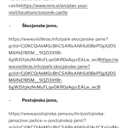
castle
https://www.nms.si/en/plan-your-
visit/locations/sneznik-castle
–
Škocjanske jame,
https://www.visitkras.info/park-skocjanske-jame?
gclid=Cj0KCQiAkMGcBhCSARIsAIW6d0BePOgXjlDS
M6IfkEfB5M__9QZI3XfBt-
6gWJSfpkzNvMuFLqeGKR0aAqycEALw_wcB
https://w
ww.visitkras.info/park-skocjanske-jame?
gclid=Cj0KCQiAkMGcBhCSARIsAIW6d0BePOgXjlDS
M6IfkEfB5M__9QZI3XfBt-
6gWJSfpkzNvMuFLqeGKR0aAqycEALw_wcB
–
Postojnska jama,
https://www.postojnska-jama.eu/hr/postojnska-
jama/zive-jaslice-u-postojnskoj-jami/?
gclid=Cj0KCQiAkMGcBhCSARIsAIW6d0AcfCXxVxIMy