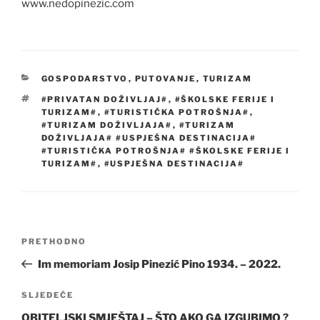
www.nedopinezic.com
KATEGORIJE
GOSPODARSTVO
,
PUTOVANJE
,
TURIZAM
OZNAKE
#PRIVATAN DOŽIVLJAJ#
,
#ŠKOLSKE FERIJE I
TURIZAM#
,
#TURISTIČKA POTROŠNJA#
,
#TURIZAM DOŽIVLJAJA#
,
#TURIZAM
DOŽIVLJAJA# #USPJEŠNA DESTINACIJA#
#TURISTIČKA POTROŠNJA# #ŠKOLSKE FERIJE I
TURIZAM#
,
#USPJEŠNA DESTINACIJA#
Navigacija
Prethodna
PRETHODNO
objava
objava
Im memoriam Josip Pinezić Pino 1934. – 2022.
Sljedeća
SLJEDEĆE
objava
OBITELJSKI SMJEŠTAJ – ŠTO AKO GA IZGUBIMO ?